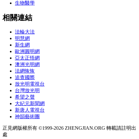
生物醫學
相關連結
法輪大法
明慧網
新生網
歐洲圓明網
亞太正悟網
澳洲光明網
法網恢恢
追查國際
放光明電視台
台灣放光明
希望之聲
大紀元新聞網
新唐人電視台
神韻藝術團
正見網版權所有 ©1999-2026 ZHENGJIAN.ORG 轉載請註明出
處