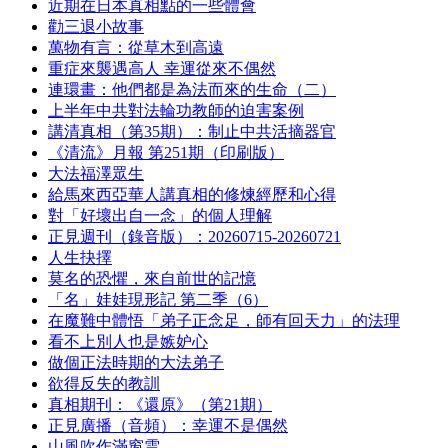
近期在日本真相點的一些體會
勸三退小故事
萬物有言：從草木到高遠
重症來襲遇高人 幸運從來不偶然
連環畫：他們都是為法而來的生命（二）
上半年中共對法輪功教師的迫害案例
講清真相（第35期）：制止中共活摘器官
《清流》月報 第251期（印刷版）
大法福澤眾生
給馬來西亞華人講真相的修煉經歷和心得
對「好壞出自一念」的個人理解
正見週刊（錄音版）：20260715-20260721
人生抉擇
莫名的恐懼，來自前世的記憶
「名」娃娃現形記 第二季（6）
在魔難中體悟「弟子正念足，師有回天力」的法理
看不上別人也是嫉妒心
做個正法時期的大法弟子
欲得反失的教訓
真相期刊：《還原》（第21期）
正見廣播（音頻）：幸運不是偶然
山風吹作滿窗雲