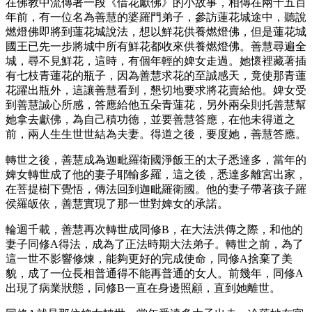
在佛教中流傳著一段《借花獻佛》的小故事，相傳在兩千五百
年前，有一位名為善慧的婆羅門弟子，參訪蓮花城途中，聽說
燃燈佛即將到蓮花城說法，想以鮮花供養燃燈佛，但是蓮花城
國王已先一步將城中所有鮮花都收來供養燃燈佛。善慧尋遍全
城，尋不見鮮花，這時，有個年輕的婢女走過。她懷裡藏著插
有七枝青蓮花的瓶子，因為善慧求花的至誠感天，竟使那青蓮
花躍出瓶外，這讓善慧看到，懇切地要求將花賣給他。婢女受
到善慧誠心所感，答應給他五朵青蓮花，另外兩朵則托善慧幫
她拿去獻佛，為自己積功德，並要善慧答應，在他未得道之
前，兩人生生世世結為夫妻。得道之後，要度她，善慧答應。
轉世之後，善慧成為迦毗羅衛國淨飯王的太子悉達多，當年的
婢女轉世成了他的妻子耶輸多羅，這之後，悉達多離宮出家，
在菩提樹下覺悟，傳法回到迦毗羅衛國。他的妻子帶著孩子羅
侯羅皈依，善慧實現了那一世對婢女的承諾。
輪迴千載，善慧再次轉世成同修B，在大法洪傳之際，和他的
妻子同修A得法，成為了正法時期大法弟子。轉世之前，為了
這一世不影響修煉，能夠更好的完成使命，同修A捨棄了美
貌，成了一位長相普通得不能再普通的女人。前幾年，同修A
出現了病業狀態，同修B一直在身邊照顧，直到她離世。