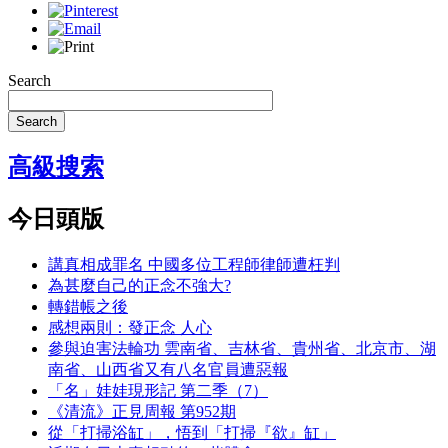
Search
Search
高級搜索
今日頭版
講真相成罪名 中國多位工程師律師遭枉判
為甚麼自己的正念不強大?
轉錯帳之後
感想兩則：發正念 人心
參與迫害法輪功 雲南省、吉林省、貴州省、北京市、湖
南省、山西省又有八名官員遭惡報
「名」娃娃現形記 第二季（7）
《清流》正見周報 第952期
從「打掃浴缸」，悟到「打掃『欲』缸」