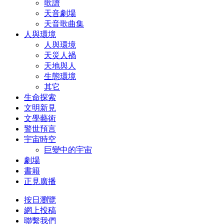
歌譜
天音劇場
天音歌曲集
人與環境
人與環境
天災人禍
天地與人
生態環境
其它
生命探索
文明新見
文學藝術
警世預言
宇宙時空
巨變中的宇宙
劇場
書籍
正見廣播
按日瀏覽
網上投稿
聯繫我們