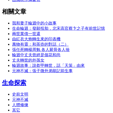
相關文章
我和妻子輪迴中的小故事
生命輪迴：發願投胎，北宋高官蔡卞之子有前世記憶
兩世業債一世還
由紅衣大炮轉生來的印表機
萬物有靈：和茶壺的對話（二）
張任死轉楊周勉 各人屍骨各人撿
輪迴中丈夫曾經是個花和尚
丈夫轉世的外孫女
輪迴故事：說盔甲轉世，話「天策」由來
元神不滅：張子微外弟能記前生事
生命探索
史前文明
元神不滅
人體修煉
其它