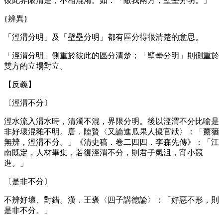
彼此界限清楚，不相混淆。如：「敵我兩方，壁壘分明。」
{辨異}
「涇渭分明」及「壁壘分明」都有區分得很清楚的意思。
「涇渭分明」側重於彼此的區分清楚；「壁壘分明」則側重於
雙方的立場對立。
【反義】
〔涇渭不分〕
涇水流入渭水時，清濁不混，界限分明。後以涇渭不分比喻是
非好壞混雜不明。唐．陸贄〈又論進瓜果人擬官狀〉：「薰蕕
無辨，涇渭不分。」《清史稿．卷二四四．李森先傳》：「江
南既定，人材畢集，若復涇渭不分，則君子氣沮，宵小競
進。」
〔是非不分〕
不辨好壞、對錯。漢．王褒〈四子講德論〉：「好惡不形，則
是非不分。」