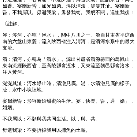
如薺。宴爾新昏，如兄如弟。涇以渭濁，湜湜其沚。宴爾新
昏，不我屑以。毋逝我梁，毋發我笱。我躬不閱，遑恤我後！
〔註解〕
涇：涇河，亦稱「涇水」，關中八川之一。源自甘肅省平涼西
南的六盤山東麓；流入陝西省注入渭河，是渭河水系中的最大
支流。
渭：渭河，亦稱為「渭水」。源出甘肅省渭源縣西的鳥鼠山，
東南流經陝西省，至高陵縣會涇水，又東流至朝邑縣會洛水，
注入黃河。
湜湜其沚：河水靜止時，清澈見底。湜，水清澈見底的樣子。
沚，水中小塊陸地。
宴爾新昏：形容新婚甜蜜的生活。宴，快樂。昏，通「婚」，
婚姻。
不我屑以：不願與我共同生活。以，與、共。
毋逝我梁：不要拆掉我用以捕魚的土堰。