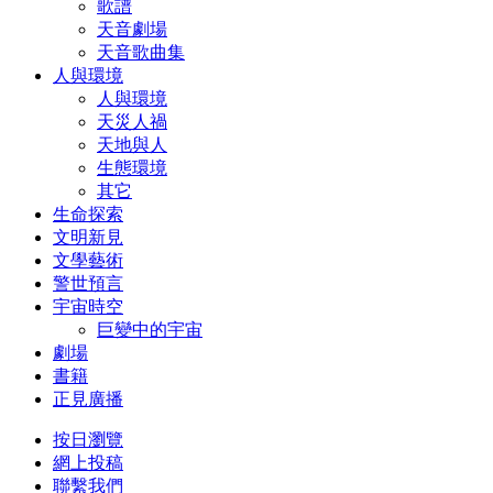
歌譜
天音劇場
天音歌曲集
人與環境
人與環境
天災人禍
天地與人
生態環境
其它
生命探索
文明新見
文學藝術
警世預言
宇宙時空
巨變中的宇宙
劇場
書籍
正見廣播
按日瀏覽
網上投稿
聯繫我們