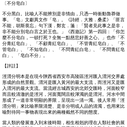
〔不分皂白〕
不分黑白。比喻人不能辨別是非情由，只憑一時衝動魯莽做
事。「皂」文獻異文作「皂」。《詩經．大雅．桑柔》「匪言
不能，胡斯畏忘」句下漢．鄭玄．箋：「賢者見此事之是非，
非不能分別皂白言之於王也。」《西遊記》第一四回：「你怎
麼不分皂白，一頓打死？全無一點慈悲好善之心。」也作「不
分青紅皂白」、「不顧青紅皂白」、「不管青紅皂白」、「不
管皂白」、「不知皂白」、「不問青紅白皂」、「不問青紅皂
白」、「皂白不分」。
【評註】
涇渭分明本是在現今陝西省西安市高陵區涇河匯入渭河交界處
形成的自然景觀。渭河是匯入黃河的最大支流，而涇河又是匯
入渭河的最大支流。當流經古城西安的北郊交匯時，河面較窄
而且較清澈的是涇河，河面寬闊且較渾濁的是渭河。河水中間
形成了一道非常明顯的界限，呈現出一清一濁。後人常用「涇
渭分明」來比喻界限清楚、是非分明或人品的清濁，也用來比
喻對待同一事物表現出來的兩種截然不同的態度。
當人類的發展進入到末後時期，相生相剋的理在人類社會的展