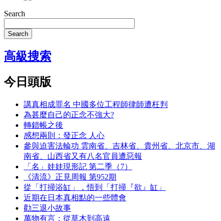
Search
Search
高級搜索
今日頭版
講真相成罪名 中國多位工程師律師遭枉判
為甚麼自己的正念不強大?
轉錯帳之後
感想兩則：發正念 人心
參與迫害法輪功 雲南省、吉林省、貴州省、北京市、湖
南省、山西省又有八名官員遭惡報
「名」娃娃現形記 第二季（7）
《清流》正見周報 第952期
從「打掃浴缸」，悟到「打掃『欲』缸」
近期在日本真相點的一些體會
勸三退小故事
萬物有言：從草木到高遠