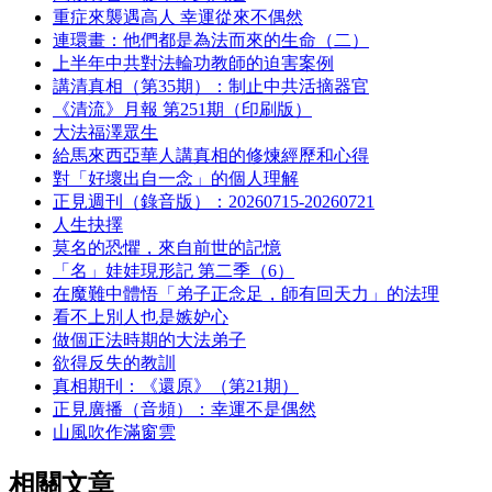
重症來襲遇高人 幸運從來不偶然
連環畫：他們都是為法而來的生命（二）
上半年中共對法輪功教師的迫害案例
講清真相（第35期）：制止中共活摘器官
《清流》月報 第251期（印刷版）
大法福澤眾生
給馬來西亞華人講真相的修煉經歷和心得
對「好壞出自一念」的個人理解
正見週刊（錄音版）：20260715-20260721
人生抉擇
莫名的恐懼，來自前世的記憶
「名」娃娃現形記 第二季（6）
在魔難中體悟「弟子正念足，師有回天力」的法理
看不上別人也是嫉妒心
做個正法時期的大法弟子
欲得反失的教訓
真相期刊：《還原》（第21期）
正見廣播（音頻）：幸運不是偶然
山風吹作滿窗雲
相關文章