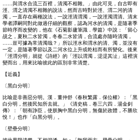
……與渭水合流三百裡，清濁不相雜。」由此可見，自古即有
涇、渭之清濁不相雜的說法，然而古時對於涇、渭二河的清
濁，一直存在兩種說法，一說涇清渭濁，一說涇濁渭清。清末
學者譚嗣同對此做過仔細的觀察，認為河水的清濁，是隨著季
節時序而改變的，他在《石菊影廬筆識．學篇》中說：「留心
覘之，夏秋二水皆濁，冬春二水皆清，合流處亦隨時清濁，
……豈可據為常清濁哉？」所以涇水和渭水的清、濁，並沒有
一定，是隨著季節以及二河水位上升或乾枯而有所變化。後來
「涇渭分明」就從《詩經》的「涇以渭濁，湜湜其沚」這裡演
變而出，用來比喻彼此的區別非常清楚。
【近義】
〔黑白分明〕
比喻是非善惡分明。漢．董仲舒《春秋繁露．保位權》：「黑
白分明，然後民知所去就。」《清史稿．卷三六四．湯金釗
傳》：「朝有諍臣，使朕胸中黑白分明，無傷於政體，不勝欣
悅！」也作「白黑分明」。
〔壁壘分明〕