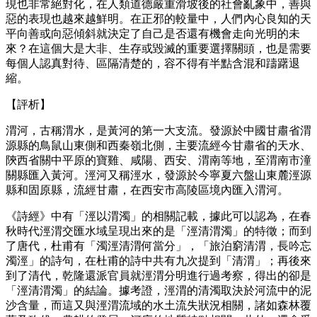
現也非常絕對化，在人類道德嚴重滑坡後的社會亂象中，善與
惡的表現也越來越鮮明。在正邪的較量中，人們內心良知的天
平向善或向惡傾斜就決定了自己是否還有機會走向光明的未
來？在這個大是大非、生存或毀滅的重要選擇關頭，也是需要
每個人認真對待、區隔清楚的，容不得有半點含混和躊躇退
縮。
【評析】
渭河，古稱渭水，是黃河的第一大支流。發源於中國甘肅省渭
源縣的鳥鼠山東側和西秦嶺北側，主要流經今甘肅省的天水、
陝西省關中平原的寶雞、咸陽、西安、渭南等地，至渭南市潼
關縣匯入黃河。涇河又稱涇水，發源於今寧夏六盤山東麓涇源
縣和固原縣，流經甘肅，在西安市高陵區境內匯入渭河。
《詩經》中有「涇以渭濁」的相關記載，據此可以認為，在春
秋時代涇渭交匯水域呈現出來的是「涇清渭濁」的特徵；而到
了唐代，杜甫有「濁涇清渭何當分」，「旅泊窮清渭，長吟忘
濁涇」的詩句，在杜甫的詩中共有九次提到「清渭」；再後來
到了清代，乾隆還派官員就涇渭分明進行過考察，得出的卻是
「涇清渭濁」的結論。據考證，涇渭的清濁取決於河流中的泥
沙含量，而這又與涇渭流域的水土流失狀況相關，諸如森林覆