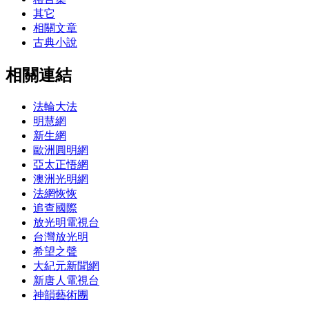
其它
相關文章
古典小說
相關連結
法輪大法
明慧網
新生網
歐洲圓明網
亞太正悟網
澳洲光明網
法網恢恢
追查國際
放光明電視台
台灣放光明
希望之聲
大紀元新聞網
新唐人電視台
神韻藝術團