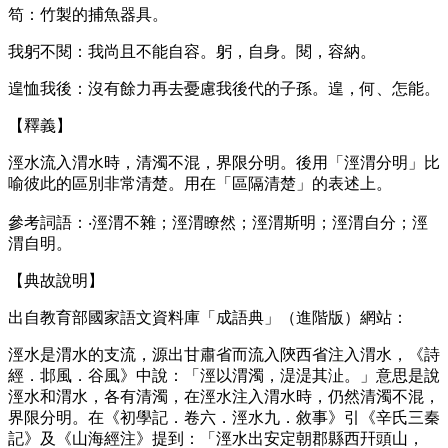
笱：竹製的捕魚器具。
我躬不閱：我尚且不能自容。躬，自身。閱，容納。
遑恤我後：沒有餘力再去憂慮我後代的子孫。遑，何、怎能。
【釋義】
涇水流入渭水時，清濁不混，界限分明。後用「涇渭分明」比
喻彼此的區別非常清楚。用在「區隔清楚」的表述上。
參考詞語：‧涇渭不雜；涇渭瞭然；涇渭斯明；涇渭自分；涇
渭自明。
【典故說明】
出自教育部國家語文資料庫「成語典」（進階版）網站：
涇水是渭水的支流，源出甘肅省而流入陝西省注入渭水，《詩
經．邶風．谷風》中說：「涇以渭濁，湜湜其沚。」意思是說
涇水和渭水，各有清濁，在涇水注入渭水時，仍然清濁不混，
界限分明。在《初學記．卷六．涇水九．敘事》引《辛氏三秦
記》及《山海經注》提到：「涇水出安定朝郡縣西幵頭山，