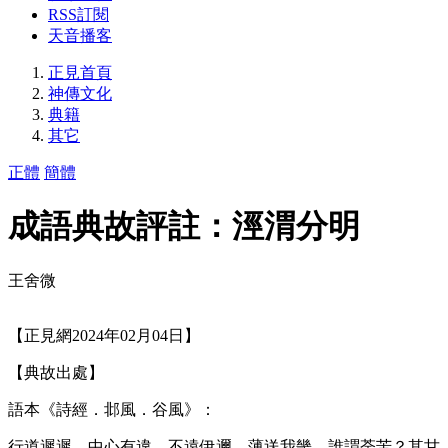
RSS訂閱
天音播客
正見首頁
神傳文化
典籍
其它
正體
簡體
成語典故評註：涇渭分明
王舍微
【正見網2024年02月04日】
【典故出處】
語本《詩經．邶風．谷風》：
行道遲遲，中心有違，不遠伊邇，薄送我畿。誰謂荼苦？其甘