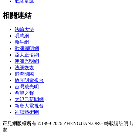
歌謠童謠
相關連結
法輪大法
明慧網
新生網
歐洲圓明網
亞太正悟網
澳洲光明網
法網恢恢
追查國際
放光明電視台
台灣放光明
希望之聲
大紀元新聞網
新唐人電視台
神韻藝術團
正見網版權所有 ©1999-2026 ZHENGJIAN.ORG 轉載請註明出
處