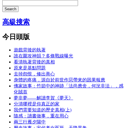
Search
高級搜索
今日頭版
遊戲背後的執著
誰在圍攻神韻？多條戰線曝光
看清執著背後的真相
原來是基點問題
去掉怨恨，修出善心
身體的疼痛，源自於前世作惡帶來的因果報應
佛家故事：竹節中的神跡「法尚應舍，何況非法」，感
化賊首
夢非夢——解讀李賀《夢天》
分清哪裡是你真正的家
我們需要知道的歷史真相(上)
隨感：讀書做事，重在用心
兩三行雁夕陽中
歷史故事：宋代孝女冤死，天降異象