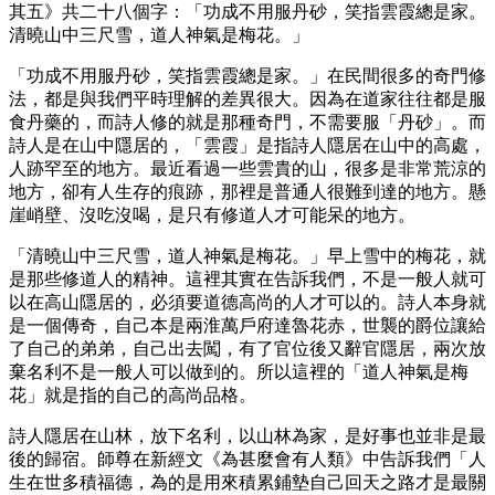
其五》共二十八個字：「功成不用服丹砂，笑指雲霞總是家。
清曉山中三尺雪，道人神氣是梅花。」
「功成不用服丹砂，笑指雲霞總是家。」在民間很多的奇門修
法，都是與我們平時理解的差異很大。因為在道家往往都是服
食丹藥的，而詩人修的就是那種奇門，不需要服「丹砂」。而
詩人是在山中隱居的，「雲霞」是指詩人隱居在山中的高處，
人跡罕至的地方。最近看過一些雲貴的山，很多是非常荒涼的
地方，卻有人生存的痕跡，那裡是普通人很難到達的地方。懸
崖峭壁、沒吃沒喝，是只有修道人才可能呆的地方。
「清曉山中三尺雪，道人神氣是梅花。」早上雪中的梅花，就
是那些修道人的精神。這裡其實在告訴我們，不是一般人就可
以在高山隱居的，必須要道德高尚的人才可以的。詩人本身就
是一個傳奇，自己本是兩淮萬戶府達魯花赤，世襲的爵位讓給
了自己的弟弟，自己出去闖，有了官位後又辭官隱居，兩次放
棄名利不是一般人可以做到的。所以這裡的「道人神氣是梅
花」就是指的自己的高尚品格。
詩人隱居在山林，放下名利，以山林為家，是好事也並非是最
後的歸宿。師尊在新經文《為甚麼會有人類》中告訴我們「人
生在世多積福德，為的是用來積累鋪墊自己回天之路才是最關