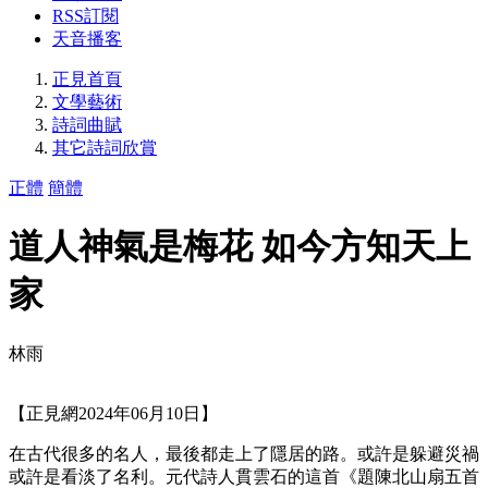
RSS訂閱
天音播客
正見首頁
文學藝術
詩詞曲賦
其它詩詞欣賞
正體
簡體
道人神氣是梅花 如今方知天上
家
林雨
【正見網2024年06月10日】
在古代很多的名人，最後都走上了隱居的路。或許是躲避災禍
或許是看淡了名利。元代詩人貫雲石的這首《題陳北山扇五首