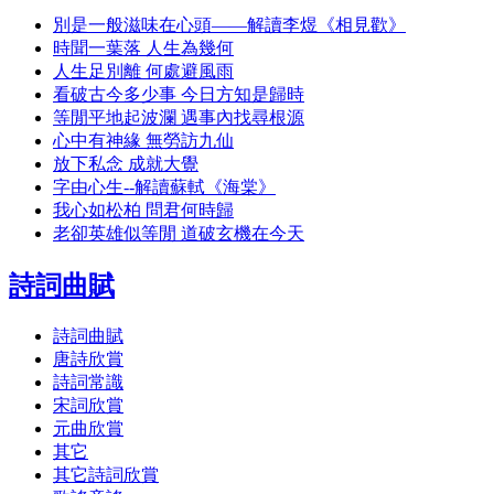
別是一般滋味在心頭——解讀李煜《相見歡》
時聞一葉落 人生為幾何
人生足別離 何處避風雨
看破古今多少事 今日方知是歸時
等閒平地起波瀾 遇事內找尋根源
心中有神緣 無勞訪九仙
放下私念 成就大覺
字由心生--解讀蘇軾《海棠》
我心如松柏 問君何時歸
老卻英雄似等閒 道破玄機在今天
詩詞曲賦
詩詞曲賦
唐詩欣賞
詩詞常識
宋詞欣賞
元曲欣賞
其它
其它詩詞欣賞