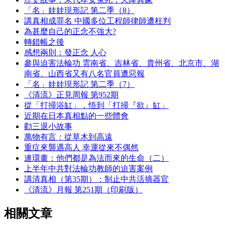
「名」娃娃現形記 第二季（8）
講真相成罪名 中國多位工程師律師遭枉判
為甚麼自己的正念不強大?
轉錯帳之後
感想兩則：發正念 人心
參與迫害法輪功 雲南省、吉林省、貴州省、北京市、湖
南省、山西省又有八名官員遭惡報
「名」娃娃現形記 第二季（7）
《清流》正見周報 第952期
從「打掃浴缸」，悟到「打掃『欲』缸」
近期在日本真相點的一些體會
勸三退小故事
萬物有言：從草木到高遠
重症來襲遇高人 幸運從來不偶然
連環畫：他們都是為法而來的生命（二）
上半年中共對法輪功教師的迫害案例
講清真相（第35期）：制止中共活摘器官
《清流》月報 第251期（印刷版）
相關文章