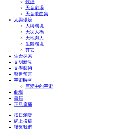
歌譜
天音劇場
天音歌曲集
人與環境
人與環境
天災人禍
天地與人
生態環境
其它
生命探索
文明新見
文學藝術
警世預言
宇宙時空
巨變中的宇宙
劇場
書籍
正見廣播
按日瀏覽
網上投稿
聯繫我們