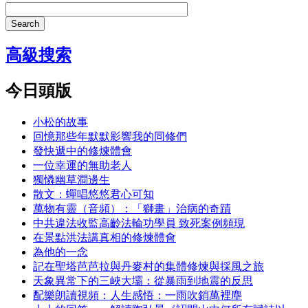
Search
高級搜索
今日頭版
小松的故事
回憶那些年默默影響我的同修們
發快遞中的修煉體會
一位幸運的無助老人
獨憐幽草澗邊生
散文：蟬唱悠悠君心可知
萬物有靈（音頻）：「獅畫」治病的奇蹟
中共違法收監高齡法輪功學員 致死案例頻現
在景點洪法講真相的修煉體會
為他的一念
記在聖塔芭芭拉與丹麥村的集體修煉與採風之旅
天象異常下的三峽大壩：從暴雨到地震的反思
配樂朗讀視頻：人生感悟：一雨吹銷萬裡塵