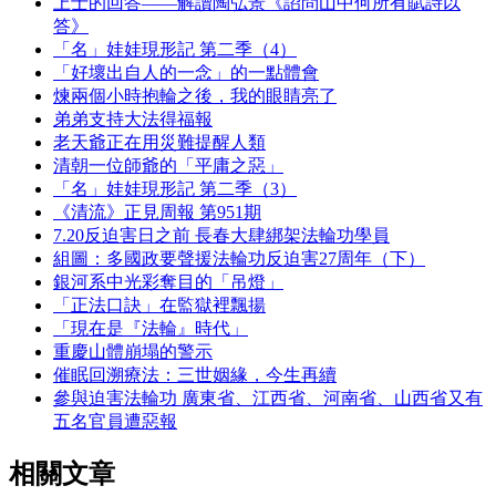
上士的回答——解讀陶弘景《詔問山中何所有賦詩以
答》
「名」娃娃現形記 第二季（4）
「好壞出自人的一念」的一點體會
煉兩個小時抱輪之後，我的眼睛亮了
弟弟支持大法得福報
老天爺正在用災難提醒人類
清朝一位師爺的「平庸之惡」
「名」娃娃現形記 第二季（3）
《清流》正見周報 第951期
7.20反迫害日之前 長春大肆綁架法輪功學員
組圖：多國政要聲援法輪功反迫害27周年（下）
銀河系中光彩奪目的「吊燈」
「正法口訣」在監獄裡飄揚
「現在是『法輪』時代」
重慶山體崩塌的警示
催眠回溯療法：三世姻緣，今生再續
參與迫害法輪功 廣東省、江西省、河南省、山西省又有
五名官員遭惡報
相關文章