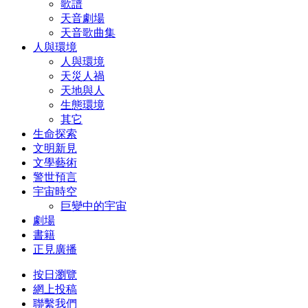
歌譜
天音劇場
天音歌曲集
人與環境
人與環境
天災人禍
天地與人
生態環境
其它
生命探索
文明新見
文學藝術
警世預言
宇宙時空
巨變中的宇宙
劇場
書籍
正見廣播
按日瀏覽
網上投稿
聯繫我們