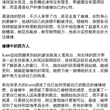
凍得淚水長流，放音機也凍得沒有聲音。寧建國沒有選擇回
家，而是通過在戶外煉功修煉自己的心性。
通過他的堅持，不少人來學了功，甚至走進了修煉。在對身心
的磨鍊中，他感到自己的身體不斷被淨化。體檢時，身體各項
指標都超過年輕運動員的狀態。生活中他也擁有了超越常人的
耐饑渴，耐惡劣氣候，耐苦耐勞能力，他表示這些都來自於大
法修煉。
修煉中的西方人
Katie從紐西蘭來到紐約參加新唐人電視台，與全球的西方學
員一起支持新唐人的英語新聞節目，使得英語節目成為西方世
界了解新唐人的窗口。不久，她在紐約與美國學員結婚。她感
受到，婚姻是修煉的好環境。她努力做一個傳統的太太，在婚
姻中努力去掉自己的執著。
來自加拿大的Karen講述了自己如何突破自己的觀念的修煉經
歷。在修煉中，她突破了覺得自己被輕視的感受，也放棄了一
定要自己被他人認為重要的觀念。她開始告訴自己，我不要去
挑選，只要師父的安排，師父要我做什麼都可以。最後，她學
習到了如何和當地學員合作。她體會到，所有的事情，不管眼