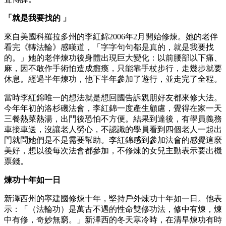
「就是我要找的 」
來自美國科羅拉多州的李紅錦2006年2月開始修煉。她的老伴
看完《轉法輪》感嘆道，「字字句句都是真的，就是我要找
的。」她的老伴煉功後身體出現巨大變化：以前腰部以下痛、
麻，因不敢作手術怕造成癱瘓，只能靠手杖步行，走幾步就要
休息。經過半年煉功，他下半年參加了遊行，並走完了全程。
當時李紅錦唯一的想法就是想回國告訴親朋好友都來修大法。
今年年初的洛杉磯法會，李紅錦一度產生顧慮，覺得在家一天
三餐熱菜熱湯，出門後恐怕不方便。結果到達後，有學員義務
車接車送，沒讓老人勞心，不認識的學員看到四個老人一起出
門就問她們是不是需要幫助。李紅錦感到參加法會的感覺這麼
美好，想以後每次法會都參加，不修煉的女兒主動表示要出機
票錢。
煉功十年如一日
新澤西州的寧建國修煉十年，堅持戶外煉功十年如一日。他表
示：「（法輪功）是萬古不遇的性命雙修功法，修中有煉，煉
中有修，奇妙無窮。」新澤西的冬天寒冷時，在清早煉功有時