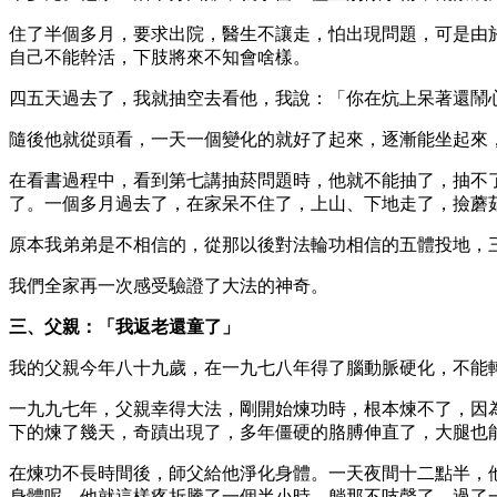
住了半個多月，要求出院，醫生不讓走，怕出現問題，可是由
自己不能幹活，下肢將來不知會啥樣。
四五天過去了，我就抽空去看他，我說：「你在炕上呆著還鬧
隨後他就從頭看，一天一個變化的就好了起來，逐漸能坐起來
在看書過程中，看到第七講抽菸問題時，他就不能抽了，抽不
了。一個多月過去了，在家呆不住了，上山、下地走了，撿蘑
原本我弟弟是不相信的，從那以後對法輪功相信的五體投地，
我們全家再一次感受驗證了大法的神奇。
三、父親：「我返老還童了」
我的父親今年八十九歲，在一九七八年得了腦動脈硬化，不能
一九九七年，父親幸得大法，剛開始煉功時，根本煉不了，因
下的煉了幾天，奇蹟出現了，多年僵硬的胳膊伸直了，大腿也
在煉功不長時間後，師父給他淨化身體。一天夜間十二點半，
身體呢。他就這樣疼折騰了一個半小時，躺那不吱聲了。過了