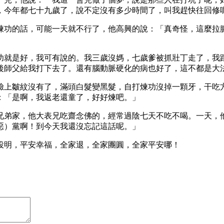
，今年都七十九歲了，說不定沒有多少時間了，叫我趕快往回修
煉功的話，可能一天就不行了，他高興的說：「真奇怪，這麼拉
功就是好，我可有說的。我三歲沒媽，七歲爹被抓壯丁走了，我
後師父給我打下去了。還有腦動脈硬化的病也好了，這不都是大
臉上皺紋沒有了，滿頭白髮變黑髮，自打煉功沒掉一顆牙，干吃
：「是啊，我返老還童了，好好煉吧。」
兄弟家，他大表兄吃齋念佛的，經常過陰七天不吃不喝。一天，
惡）黨啊！到今天我還沒忘記這話呢。」
投明，平安幸福，全家退，全家團圓，全家平安哪！