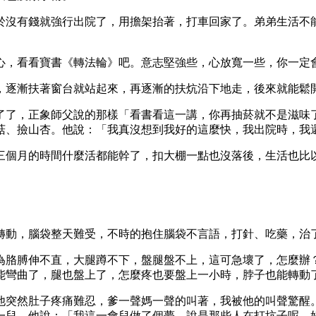
於沒有錢就強行出院了，用擔架抬著，打車回家了。弟弟生活不
心，看看寶書《轉法輪》吧。意志堅強些，心放寬一些，你一定
，逐漸扶著窗台就站起來，再逐漸的扶炕沿下地走，後來就能鬆
了了，正象師父說的那樣「看書看這一講，你再抽菸就不是滋味
菇、撿山杏。他說：「我真沒想到我好的這麼快，我出院時，我
三個月的時間什麼活都能幹了，扣大棚一點也沒落後，生活也比
轉動，腦袋整天難受，不時的抱住腦袋不言語，打針、吃藥，治
為胳膊伸不直，大腿蹲不下，盤腿盤不上，這可急壞了，怎麼辦
能彎曲了，腿也盤上了，怎麼疼也要盤上一小時，脖子也能轉動
他突然肚子疼痛難忍，爹一聲媽一聲的叫著，我被他的叫聲驚醒
一兒，他說：「我這一會兒做了個夢，說是那些人在打坑子呢，