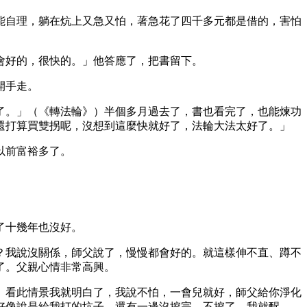
能自理，躺在炕上又急又怕，著急花了四千多元都是借的，害怕
會好的，很快的。」他答應了，把書留下。
開手走。
了。」（《轉法輪》）半個多月過去了，書也看完了，也能煉功
還打算買雙拐呢，沒想到這麼快就好了，法輪大法太好了。」
以前富裕多了。
了十幾年也沒好。
？我說沒關係，師父說了，慢慢都會好的。就這樣伸不直、蹲不
了。父親心情非常高興。
。看此情景我就明白了，我說不怕，一會兒就好，師父給你淨化
好像說是給我打的坑子，還有一邊沒挖完，不挖了，我就醒