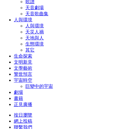
歌譜
天音劇場
天音歌曲集
人與環境
人與環境
天災人禍
天地與人
生態環境
其它
生命探索
文明新見
文學藝術
警世預言
宇宙時空
巨變中的宇宙
劇場
書籍
正見廣播
按日瀏覽
網上投稿
聯繫我們