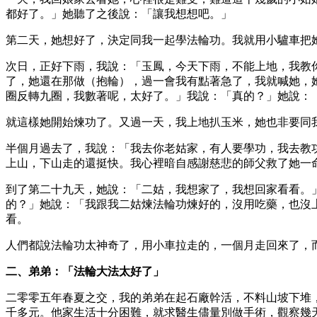
都好了。」她聽了之後說：「讓我想想吧。」
第二天，她想好了，決定同我一起學法輪功。我就用小驢車把
次日，正好下雨，我說：「玉鳳，今天下雨，不能上地，我教
了，她還在那做（抱輪），過一會我有點著急了，我就喊她，
圈反轉九圈，我數著呢，太好了。」我說：「真的？」她說：
就這樣她開始煉功了。又過一天，我上地扒玉米，她也非要同
半個月過去了，我說：「我去你老姑家，有人要學功，我去教
上山，下山走的還挺快。我心裡暗自感謝慈悲的師父救了她一
到了第二十九天，她說：「二姑，我想家了，我想回家看看。
的？」她說：「我跟我二姑煉法輪功煉好的，沒用吃藥，也沒
看。
人們都說法輪功太神奇了，用小車拉走的，一個月走回來了，
二、弟弟：「法輪大法太好了」
二零零五年春夏之交，我的弟弟在起石廠幹活，不料山坡下堆
千多元。他家生活十分困難，就求醫生儘量別做手術，觀察幾