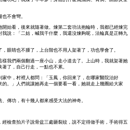
腿也不會彎。
她開始看，後來就隨著做。煉第二套功法抱輪時，我都已經煉完
對我說：「二姑，喊我干什麼，我還沒煉夠呢，法輪真是正轉九
」
了，眼睛也不腫了，上台階也不用人架著了，功也學會了。
這樣我們兩個翻過一座小山，走小道去了。上山時，我就架著她
扶著了，自己行走，一點也不累。
到家中，村裡人都問：「玉鳳，你回來了，在哪家醫院治好
來的。」人們就讓她再走一個要看一看，她就走上幾圈給大家
法、傳功，有十幾人都來感受大法的神奇。
，經檢查拍片子說骨盆三處砸裂紋，說不定得做手術，手術得五