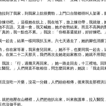
她拉到了我家，到我家上炕很費勁，上門口台階都得叫人架著，
你煉功吧。」這樣她在炕上，我在地下，放上煉功帶，我就做，
她不言語。又過一會，我又喊她，她才收勢結束。而且不高興的
「真的，我一點也不累。」我說：「你根基還挺好，好好煉吧。
我一起去，結果一樣同我扒玉米。六七天過去了，她的腳也消腫
功，你在家等著，我呆會兒回來。」她不干，也要同我一起去，
命。在第二十二天那天，我們再次去她老姑家教功，她就不用我
」我說：「行，過幾天再回來。」她一路走回去，十三裡地。回
上醫院。」人們簡直不敢相信，問怎麼回來的，她說：「我走回
而且沒吃一片藥，沒花一分錢，人們紛紛相傳，後來我去那裡洪
，就把他壓在山槽裡，人們把他扒出來，叫來救護車，拉入醫院
天也沒做手術。