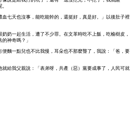
呢。
膿血七天也沒事，能吃能幹的，還挺好，真是好。」以後肚子裡
跟奶奶一起生活，遭了不少罪。在文革時吃不上飯，吃榆樹皮，
法的神奇嗎？」
方便麵一點兒也不比我慢，耳朵也不那麼聾了，我說：「爸，要
他就給我父親說：「表弟呀，共產（惡）黨要成事了，人民可就