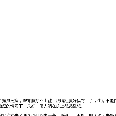
了類風濕病，腳青腫穿不上鞋，眼睛紅腫好似封上了，生活不能
治療的情況下，只好一個人躺在炕上胡思亂想。
娘就這樣去了嗎？忽然心中一亮，我說：「玉鳳，明天跟我去學