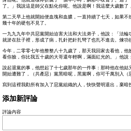
了。」我說這是師父在點化你呢。他說是啊！我這麼大歲數了
第二天早上他就開始便血塊和血膿，一直持續了七天，如果不
幾十年的硬包不見了。
一九九九年中共惡黨開始迫害大法和大法弟子，他說：「法輪
就淤在肚子裡，形成了病，扎針把針扎彎了也扎不進去。煉功
今年，二零零七年他整整八十九歲了，那天我回家去看他，他
看你臉，你比我五十歲的大哥還年輕啊，滿面紅光的。」他說
說起退黨的事，他想起了十七歲那年的一件事：那時他在他姑
開始遭難了，（共產惡）黨黑暗呢，黑黨啊，你可千萬別入（
寫到這裡我勸所有加入了惡黨組織的人，快快聲明退出，棄暗
添加新評論
評論內容