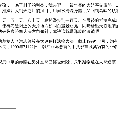
孩，「為了村子的利益，我去吧！」最年長的大姐率先表態，二
」姐妹四人到天之川的河口，用河水清洗身體，又回到島嶼的頂
天、五十天、八十天，終於堅持到一百天。在最後的祈禱完成時
，使得海邊附近的大片地方如同白晝般明亮，同時發出天崩地裂
的破裂痕跡向大海方向傾斜，或許這就是那時的遺蹟吧！
功創始人李洪志師尊在大連傳授法輪大法，截止1999年7月，約
，1999年7月22日，以江xx為惡首的中共邪黨以莫須有的
禍患中華的赤龍在另外空間已經被銷毀，只剩殘物還在人間遊蕩