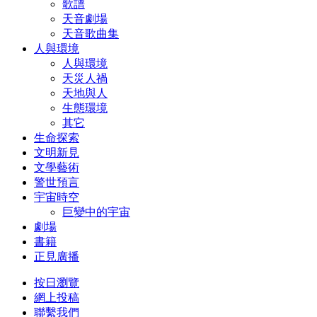
歌譜
天音劇場
天音歌曲集
人與環境
人與環境
天災人禍
天地與人
生態環境
其它
生命探索
文明新見
文學藝術
警世預言
宇宙時空
巨變中的宇宙
劇場
書籍
正見廣播
按日瀏覽
網上投稿
聯繫我們