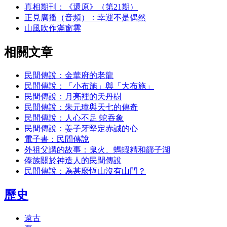
真相期刊：《還原》（第21期）
正見廣播（音頻）：幸運不是偶然
山風吹作滿窗雲
相關文章
民間傳說：金華府的老龍
民間傳說：「小布施」與「大布施」
民間傳說：月亮裡的天丹樹
民間傳說：朱元璋與天七的傳奇
民間傳說：人心不足 蛇吞象
民間傳說：姜子牙堅定赤誠的心
電子書：民間傳說
外祖父講的故事：鬼火、螞蝦精和篩子湖
傣族關於神造人的民間傳說
民間傳說：為甚麼恆山沒有山門？
歷史
遠古