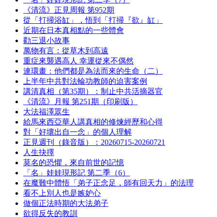
《清流》正見周報 第952期
從「打掃浴缸」，悟到「打掃『欲』缸」
近期在日本真相點的一些體會
勸三退小故事
萬物有言：從草木到高遠
重症來襲遇高人 幸運從來不偶然
連環畫：他們都是為法而來的生命（二）
上半年中共對法輪功教師的迫害案例
講清真相（第35期）：制止中共活摘器官
《清流》月報 第251期（印刷版）
大法福澤眾生
給馬來西亞華人講真相的修煉經歷和心得
對「好壞出自一念」的個人理解
正見週刊（錄音版）：20260715-20260721
人生抉擇
莫名的恐懼，來自前世的記憶
「名」娃娃現形記 第二季（6）
在魔難中體悟「弟子正念足，師有回天力」的法理
看不上別人也是嫉妒心
做個正法時期的大法弟子
欲得反失的教訓