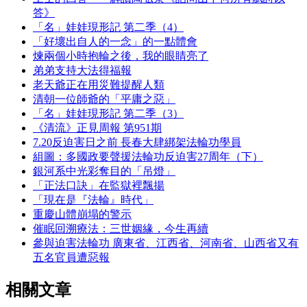
答》
「名」娃娃現形記 第二季（4）
「好壞出自人的一念」的一點體會
煉兩個小時抱輪之後，我的眼睛亮了
弟弟支持大法得福報
老天爺正在用災難提醒人類
清朝一位師爺的「平庸之惡」
「名」娃娃現形記 第二季（3）
《清流》正見周報 第951期
7.20反迫害日之前 長春大肆綁架法輪功學員
組圖：多國政要聲援法輪功反迫害27周年（下）
銀河系中光彩奪目的「吊燈」
「正法口訣」在監獄裡飄揚
「現在是『法輪』時代」
重慶山體崩塌的警示
催眠回溯療法：三世姻緣，今生再續
參與迫害法輪功 廣東省、江西省、河南省、山西省又有
五名官員遭惡報
相關文章