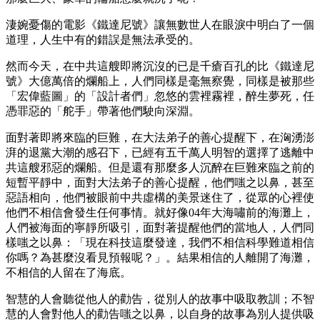
淒婉憂傷的電影《鐵達尼號》讓無數世人在眼淚中明白了一個
道理，人生中有的錯誤是無法承受的。
然而今天，在中共這艘即將沉沒的已是千瘡百孔的比《鐵達尼
號》大億萬倍的爛船上，人們同樣是毫無察覺，同樣是被那些
「宏偉藍圖」的「設計者們」忽悠的雲裡霧裡，醉生夢死，任
憑罪惡的「舵手」帶著他們駛向深淵。
面對著即將來臨的巨難，在大法弟子的善心提醒下，在洶湧澎
湃的退黨大潮的感召下，已經有五千萬人明智的選擇了逃離中
共這艘邪惡的爛船。但是還有那麼多人沉醉在巨難來臨之前的
短暫平靜中，面對大法弟子的善心提醒，他們嗤之以鼻，甚至
惡語相向，他們被眼前中共虛構的美景迷住了，從眾的心裡使
他們不相信會發生任何事情。就好像04年大海嘯前的海灘上，
人們被海面的寧靜所吸引，面對著提醒他們的當地人，人們同
樣嗤之以鼻：「現在科技這麼發達，我們不相信科學難道相信
你嗎？為甚麼沒看見預報呢？」。結果相信的人離開了海灘，
不相信的人留在了海底。
智慧的人會聽從他人的勸告，從別人的故事中吸取教訓；不智
慧的人會對他人的勸告嗤之以鼻，以自身的故事為別人提供吸