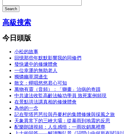
Search
高級搜索
今日頭版
小松的故事
回憶那些年默默影響我的同修們
發快遞中的修煉體會
一位幸運的無助老人
獨憐幽草澗邊生
散文：蟬唱悠悠君心可知
萬物有靈（音頻）：「獅畫」治病的奇蹟
中共違法收監高齡法輪功學員 致死案例頻現
在景點洪法講真相的修煉體會
為他的一念
記在聖塔芭芭拉與丹麥村的集體修煉與採風之旅
天象異常下的三峽大壩：從暴雨到地震的反思
配樂朗讀視頻：人生感悟：一雨吹銷萬裡塵
上士的回答——解讀陶弘景《詔問山中何所有賦詩以