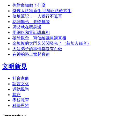
你對良知做了什麼
修煉大法獲新生 助師正法救眾生
修煉筆記：一人獨行不孤單
花開無形 潤物無聲
師父就在我身邊
用網絡和電話講真相
破除觀念 寫信給議員講真相
金燦燦的大門又閃閃發光了（新加入錄音）
大法弟子的事情都沒有白做
在神的路上奮起直追
文明新見
社會家庭
語言文化
道德風尚
其它
學校教育
科學思辨