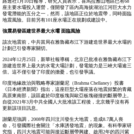
路透社1月10日報導，研究人員表示，喜馬拉雅山地區已有68
座主要水壩投入運營，僅開發了區內高海拔湖泊江河巨大水力
發電潛能的五分之一，然而，該地區正位於地震帶，同時面臨
地震風險。目前另有101座水壩正在規劃或建設中。
強震易發區建世界最大水壩 面臨風險
該次地震前，中共當局在雅魯藏布江下游建造世界最大水壩的
計劃已引發專家關切。
2024年12月25日，新華社報導稱，北京已批准在雅魯藏布江下
游建造世界上最大的水電大壩計劃，發電能力是三峽大壩逾三
倍。這不僅引發了印度的擔憂，也引發爭議。
印度地緣政治與戰略專家謝蘭尼（Brahma Chellaney）投書
《日本經濟新聞》指出，這座巨型大壩座落在地震頻繁的青藏
高原東南部，該區處於印度板塊與歐亞板塊碰撞的斷層帶上。
自從2021年3月中共全國人大批准該工程後，北京幾乎沒有再
更新該項目訊息。
謝蘭尼強調，2008年四川汶川發生大地震，造成8.7萬人喪
命，引發國際社會關注「水庫誘發地震」的現象。有科學家研
究指，四川大地震可能與接近斷層帶興建、啟用2年的四川紫