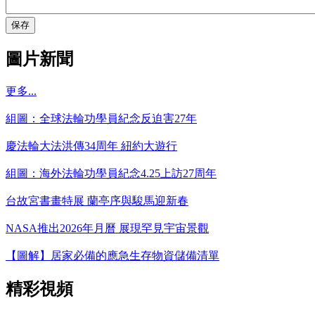
保存
圖片新聞
更多...
組圖：全球法輪功學員紀念反迫害27年
慶法輪大法洪傳34周年 紐約大遊行
組圖：海外法輪功學員紀念4.25上訪27周年
台故宮書畫特展 蘭亭序與駿馬迎新春
NASA推出2026年月曆 展現罕見宇宙景觀
【圖解】居家必備的應急生存物資儲備清單
精彩視頻