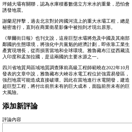
坪鋪大壩有關聯，認為水庫積蓄數億立方米水的重量，恐怕會
誘發地震。
謝蘭尼抨擊，過去北京對於跨國河流上的重大水壩工程，總是
秘密進行，直到在商業衛星影像中被拍到才現出原形。
《華爾街日報》也刊文說，這座巨型水壩將危及中國及其南部
鄰國的生態環境，將強化中共黨魁的經濟計劃，即依靠工業生
產實現增長，從而損害當地和全球環境。雅魯藏布江從西藏流
入印度和孟加拉國，是這兩國的主要水源之一。
四川省地質局區域地質調查隊前高級工程師範曉在2022年10月
發表的文章中說，雅魯藏布大峽谷水電工程位於強震易發區，
強烈地震可能造成直接破壞。因此在當地進行水電開發，建造
超巨型工程，將付出前所未有的巨大成本，面臨前所未有的巨
大風險。
添加新評論
評論內容