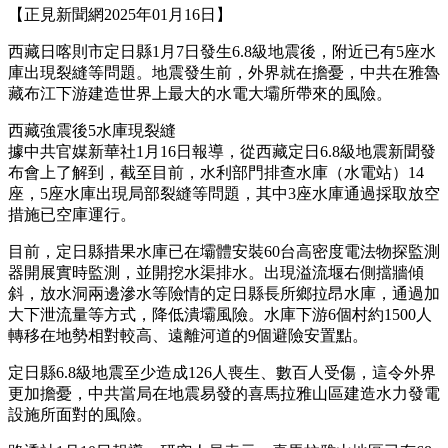
【正見新聞網2025年01月16日】
西藏日喀則市定日縣1月7日發生6.8級地震後，附近已有5座水
庫出現裂縫等問題。地震發生前，外界就在擔憂，中共在雅魯
藏布江下游建造世界上最大的水電大壩所帶來的風險。
西藏強震後5水庫現裂縫
據中共官媒新華社1月16日報導，從西藏定日6.8級地震新聞發
布會上了解到，截至目前，水利部門排查水庫（水電站）14
座，5座水庫出現局部裂縫等問題，其中3座水庫通過採取放空
措施已空庫運行。
目前，定日縣措果水庫已在壩體安裝60台高密度電法物探監測
器開展實時監測，並開挖水渠排水。出現溢流堰右側擋牆傾
斜，放水洞兩邊滲水等險情的定日縣長所鄉拉昂水庫，通過加
大下泄流量等方式，降低潰壩風險。水庫下游6個村約1500人
轉移在地勢相對較高、遠離河道的9個避險安置點。
定日縣6.8級地震至少造成126人喪生、數百人受傷，這令外界
更加擔憂，中共當局在地震易發的喜馬拉雅山區建造水力發電
設施所面對的風險。