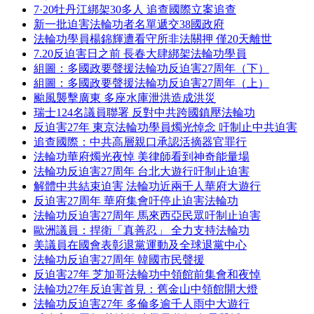
7·20牡丹江綁架30多人 追查國際立案追查
新一批迫害法輪功者名單遞交38國政府
法輪功學員楊錦輝遭看守所非法關押 僅20天離世
7.20反迫害日之前 長春大肆綁架法輪功學員
組圖：多國政要聲援法輪功反迫害27周年（下）
組圖：多國政要聲援法輪功反迫害27周年（上）
颱風襲擊廣東 多座水庫泄洪造成洪災
瑞士124名議員聯署 反對中共跨國鎮壓法輪功
反迫害27年 東京法輪功學員燭光悼念 吁制止中共迫害
追查國際：中共高層親口承認活摘器官罪行
法輪功華府燭光夜悼 美律師看到神奇能量場
法輪功反迫害27周年 台北大遊行吁制止迫害
解體中共結束迫害 法輪功近兩千人華府大遊行
反迫害27周年 華府集會吁停止迫害法輪功
法輪功反迫害27周年 馬來西亞民眾吁制止迫害
歐洲議員：捍衛「真善忍」 全力支持法輪功
美議員在國會表彰退黨運動及全球退黨中心
法輪功反迫害27周年 韓國市民聲援
反迫害27年 芝加哥法輪功中領館前集會和夜悼
法輪功27年反迫害首見：舊金山中領館開大燈
法輪功反迫害27年 多倫多逾千人雨中大遊行