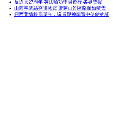
反迫害27周年 英法輪功學員遊行 各界聲援
山西寧武縣突降冰雹 蘆芽山景區路面如積雪
紐西蘭情報局曝光：議員觀神韻遭中使館約談