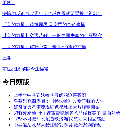
更多...
法輪功反迫害27周年：全球多國政要聲援（視頻）
「善的力量」跨越國界 天安門的金色條幅
【善的力量】穿透苦難：一對中國夫妻的生死堅守
「善的力量」震撼心靈：長春305電視插播
三界
前世記憶 解開今生怪癖！
今日頭版
上半年中共對法輪功教師的迫害案例
烏茲別克裔學員：《轉法輪》改變了我的人生
好奇號火星車發現紅色星球上大片蜂窩圖案
超聲波產檢 肚子裡寶寶聽到爸爸問候聲笑了 畫面熱傳
《堅不可摧》悉尼首映爆滿 民眾明真相受感動
中共違法收監高齡法輪功學員 致死案例頻現