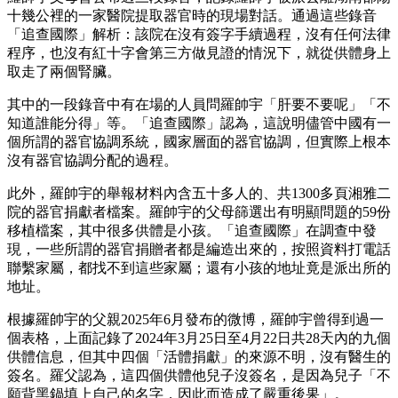
十幾公裡的一家醫院提取器官時的現場對話。通過這些錄音
「追查國際」解析：該院在沒有簽字手續過程，沒有任何法律
程序，也沒有紅十字會第三方做見證的情況下，就從供體身上
取走了兩個腎臟。
其中的一段錄音中有在場的人員問羅帥宇「肝要不要呢」「不
知道誰能分得」等。「追查國際」認為，這說明儘管中國有一
個所謂的器官協調系統，國家層面的器官協調，但實際上根本
沒有器官協調分配的過程。
此外，羅帥宇的舉報材料內含五十多人的、共1300多頁湘雅二
院的器官捐獻者檔案。羅帥宇的父母篩選出有明顯問題的59份
移植檔案，其中很多供體是小孩。「追查國際」在調查中發
現，一些所謂的器官捐贈者都是編造出來的，按照資料打電話
聯繫家屬，都找不到這些家屬；還有小孩的地址竟是派出所的
地址。
根據羅帥宇的父親2025年6月發布的微博，羅帥宇曾得到過一
個表格，上面記錄了2024年3月25日至4月22日共28天內的九個
供體信息，但其中四個「活體捐獻」的來源不明，沒有醫生的
簽名。羅父認為，這四個供體他兒子沒簽名，是因為兒子「不
願背黑鍋填上自己的名字，因此而造成了嚴重後果」。