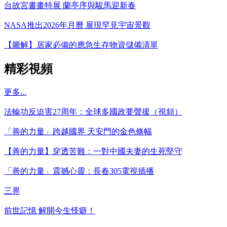
台故宮書畫特展 蘭亭序與駿馬迎新春
NASA推出2026年月曆 展現罕見宇宙景觀
【圖解】居家必備的應急生存物資儲備清單
精彩視頻
更多...
法輪功反迫害27周年：全球多國政要聲援（視頻）
「善的力量」跨越國界 天安門的金色條幅
【善的力量】穿透苦難：一對中國夫妻的生死堅守
「善的力量」震撼心靈：長春305電視插播
三界
前世記憶 解開今生怪癖！