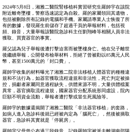
2024年5月8日，湘雅二醫院腎移植科實習研究生羅帥宇在該院
附近離奇墜樓，警察迅速認定為自殺。羅的家屬領回其遺物，
包括被刪除所有記錄的電腦和手機。家屬請專業人士恢復了所
有的數據，發現羅生前儲存了超過千頁的舉報材料，包括視
頻、錄音，大量舉報該醫院急診科主任劉翔峰等相關人員非法
獲取、買賣器官的事實。
羅父認為兒子舉報後遭打擊迫害而被墜樓身亡。他在兒子離世
後繼續舉報，公開發布檢舉材料，拒絕了曾被勸以85萬元人民
幣，甚至1500萬元的「封口費」。
羅帥宇收集的材料曝光了湘雅二院非法移植人體器官的種種違
規和不法行為，如器官獲取流程違規和非法性，死亡判定被操
控，捐獻者家屬同意過程缺失，供體來源不明，大量供體檔案
異常，器官摘取流程違規，國家器官分配系統形同虛設，院內
巨額不明資金流動，舉報者遭打擊或冒生死風險等。
羅帥宇的數據還揭開了湘雅二醫院「非法器官移植」的套路，
如病人進入急診科後就已經被內定為「腦死亡」，然後被摘取
器官，急診科其實就是「停屍房」。
羅帥宇父母曾公布過三段錄音，記錄羅帥宇被派去離湖南邵陽