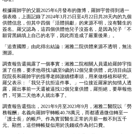
根據羅帥宇的父親2025年6月發布的微博，羅帥宇曾得到過一
個表格，上面記錄了2024年3月25日至4月22日共28天內的九個
供體信息，但其中四個「活體捐獻」的來源不明，沒有醫生的
簽名。羅父認為，這四個供體他兒子沒簽名，是因為兒子「不
願背黑鍋填上自己的名字，因此而造成了嚴重後果」。
「追查國際」由此得出結論：湘雅二院供體來源不透明，無法
溯源。
調查報告還揭露了一個事實：湘雅二院相關人員還給羅帥宇指
派了任務，要求他尋找3歲至9歲的12個兒童供體，此項目由該
院院長和羅帥宇的指導老師謝續標牽頭，用來做移植和研究。
羅父表示：「我兒子抗拒這件事。」一位接近羅家的知情人透
露，羅出事前一天還被逼找12個兒童供體，羅拒絕，要舉報他
們，可第二天他本人就出事了。
調查報告還指出，2021年9月至2023年9月，湘雅二醫院以「勞
務報酬」名義向羅帥宇轉帳40.78萬元，而都通過微信轉至一
「護士長」的帳戶。作為實習醫生正常的月薪一般不到五千
元。顯然，這些轉帳疑似用於洗錢或作為封口費。