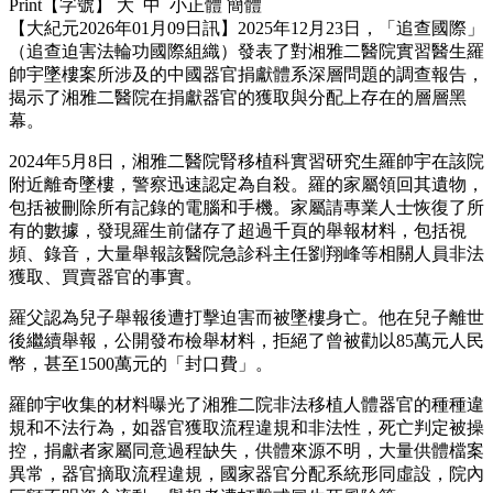
Print【字號】 大 中 小正體 簡體
【大紀元2026年01月09日訊】2025年12月23日，「追查國際」
（追查迫害法輪功國際組織）發表了對湘雅二醫院實習醫生羅
帥宇墜樓案所涉及的中國器官捐獻體系深層問題的調查報告，
揭示了湘雅二醫院在捐獻器官的獲取與分配上存在的層層黑
幕。
2024年5月8日，湘雅二醫院腎移植科實習研究生羅帥宇在該院
附近離奇墜樓，警察迅速認定為自殺。羅的家屬領回其遺物，
包括被刪除所有記錄的電腦和手機。家屬請專業人士恢復了所
有的數據，發現羅生前儲存了超過千頁的舉報材料，包括視
頻、錄音，大量舉報該醫院急診科主任劉翔峰等相關人員非法
獲取、買賣器官的事實。
羅父認為兒子舉報後遭打擊迫害而被墜樓身亡。他在兒子離世
後繼續舉報，公開發布檢舉材料，拒絕了曾被勸以85萬元人民
幣，甚至1500萬元的「封口費」。
羅帥宇收集的材料曝光了湘雅二院非法移植人體器官的種種違
規和不法行為，如器官獲取流程違規和非法性，死亡判定被操
控，捐獻者家屬同意過程缺失，供體來源不明，大量供體檔案
異常，器官摘取流程違規，國家器官分配系統形同虛設，院內