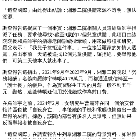
「追查國際」由此得出結論：湘雅二院供體來源不透明，無法
溯源。
調查報告還揭露了一個事實：湘雅二院相關人員還給羅帥宇指
派了任務，要求他尋找3歲至9歲的12個兒童供體，此項目由該
院院長和羅帥宇的指導老師謝續標牽頭，用來做移植和研究。
羅父表示：「我兒子抗拒這件事。」一位接近羅家的知情人透
露，羅出事前一天還被逼找12個兒童供體，羅拒絕，要舉報他
們，可第二天他本人就出事了。
調查報告還指出，2021年9月至2023年9月，湘雅二醫院以「勞
務報酬」名義向羅帥宇轉帳40.78萬元，而都通過微信轉至一
「護士長」的帳戶。作為實習醫生正常的月薪一般不到五千
元。顯然，這些轉帳疑似用於洗錢或作為封口費。
在羅帥宇之前，2024年2月，女研究生曹麗萍在同一個治安管
轄片區也被「自殺身亡」，事後她的手機和電腦也恢復出一些
舉報的材料。據悉，該院內部曾有多名人員舉報，但無結果，
反而舉報者被自殺身亡。
「追查國際」在調查報告中列舉湘雅二院的背景資料，如湘雅