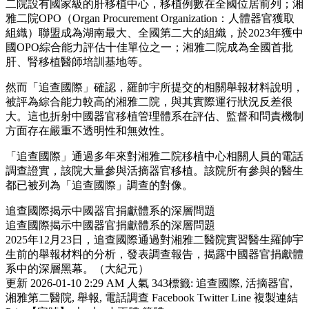
二院設有國家級的肝移植中心，移植例數在全國位居前列；湘
雅二院OPO（Organ Procurement Organization：人體器官獲取
組織）聯盟成為湖南最大、全國第二大的組織，於2023年獲中
國OPO綜合能力評估十佳單位之一；湘雅二院成為全國首批
肝、腎移植醫師培訓基地等。
然而「追查國際」確認，羅帥宇所提交的相關舉報材料說明，
被評為綜合能力較高的湘雅二院，與其實際運行狀況反差很
大。這也折射中國器官移植管理體系在評估、監督和問責機制
方面存在嚴重不透明性和無效性。
「追查國際」通過多年來對湘雅二院移植中心相關人員的電話
調查證實，該院大量參與活摘器官移植。該院所有參與的醫生
都已被列為「追查國際」調查的對像。
追查國際揭示中國器官捐獻體系的深層問題
追查國際揭示中國器官捐獻體系的深層問題
2025年12月23日，追查國際通過對湘雅二醫院實習醫生羅帥宇
生前的舉報材料的分析，發表調查報告，揭露中國器官捐獻體
系中的深層黑幕。（大紀元）
更新 2026-01-10 2:29 AM 人氣 343標籤: 追查國際, 活摘器官,
湘雅第二醫院, 舉報, 電話調查 Facebook Twitter Line 複製連結