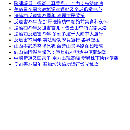
歐洲議員：捍衛「真善忍」 全力支持法輪功
美議員在國會表彰退黨運動及全球退黨中心
法輪功反迫害27周年 韓國市民聲援
反迫害27年 芝加哥法輪功中領館前集會和夜悼
法輪功27年反迫害首見：舊金山中領館開大燈
法輪功反迫害27年 多倫多逾千人雨中大遊行
反迫害27周年 英法輪功學員遊行 各界聲援
山西寧武縣突降冰雹 蘆芽山景區路面如積雪
紐西蘭情報局曝光：議員觀神韻遭中使館約談
中國新冠又回來了 南方出現高峰 變異株正快速傳播
反迫害27周年 新加坡法輪功舉行燭光悼念