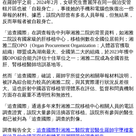
在羅帥宇之前，2024年2月，女研究生曹麗萍在同一個治安管
轄片區也被「自殺身亡」，事後她的手機和電腦也恢復出一些
舉報的材料。據悉，該院內部曾有多名人員舉報，但無結果，
反而舉報者被自殺身亡。
「追查國際」在調查報告中列舉湘雅二院的背景資料，如湘雅
二院設有國家級的肝移植中心，移植例數在全國位居前列；湘
雅二院OPO（Organ Procurement Organization：人體器官獲取
組織）聯盟成為湖南最大、全國第二大的組織，於2023年獲中
國OPO綜合能力評估十佳單位之一；湘雅二院成為全國首批
肝、腎移植醫師培訓基地等。
然而「追查國際」確認，羅帥宇所提交的相關舉報材料說明，
被評為綜合能力較高的湘雅二院，與其實際運行狀況反差很
大。這也折射中國器官移植管理體系在評估、監督和問責機制
方面存在嚴重不透明性和無效性。
「追查國際」通過多年來對湘雅二院移植中心相關人員的電話
調查證實，該院大量參與活摘器官移植。該院所有參與的醫生
都已被列為「追查國際」調查的對像。
調查報告全文：
追查國際對湘雅二醫院實習醫生羅帥宇墜樓案