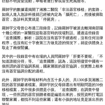
巨額不明資金流動，舉報者遭打擊或冒生死風險等。
羅帥宇的數據還揭開了湘雅二醫院「非法器官移植」的套路，
如病人進入急診科後就已經被內定為「腦死亡」，然後被摘取
器官，急診科其實就是「停屍房」。
羅帥宇父母曾公布過三段錄音，記錄羅帥宇被派去離湖南邵陽
十幾公裡的一家醫院提取器官時的現場對話。通過這些錄音
「追查國際」解析：該院在沒有簽字手續過程，沒有任何法律
程序，也沒有紅十字會第三方做見證的情況下，就從供體身上
取走了兩個腎臟。
其中的一段錄音中有在場的人員問羅帥宇「肝要不要呢」「不
知道誰能分得」等。「追查國際」認為，這說明儘管中國有一
個所謂的器官協調系統，國家層面的器官協調，但實際上根本
沒有器官協調分配的過程。
此外，羅帥宇的舉報材料內含五十多人的、共1300多頁湘雅二
院的器官捐獻者檔案。羅帥宇的父母篩選出有明顯問題的59份
移植檔案，其中很多供體是小孩。「追查國際」在調查中發
現，一些所謂的器官捐贈者都是編造出來的，按照資料打電話
聯繫家屬，都找不到這些家屬；還有小孩的地址竟是派出所的
地址。