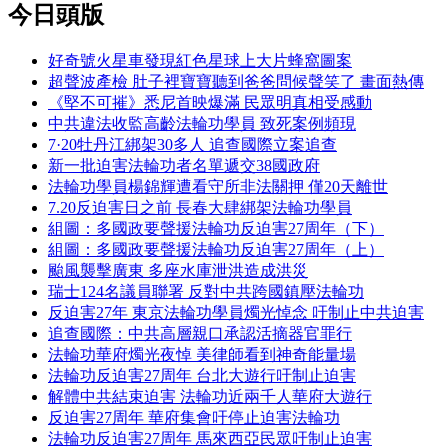
今日頭版
好奇號火星車發現紅色星球上大片蜂窩圖案
超聲波產檢 肚子裡寶寶聽到爸爸問候聲笑了 畫面熱傳
《堅不可摧》悉尼首映爆滿 民眾明真相受感動
中共違法收監高齡法輪功學員 致死案例頻現
7·20牡丹江綁架30多人 追查國際立案追查
新一批迫害法輪功者名單遞交38國政府
法輪功學員楊錦輝遭看守所非法關押 僅20天離世
7.20反迫害日之前 長春大肆綁架法輪功學員
組圖：多國政要聲援法輪功反迫害27周年（下）
組圖：多國政要聲援法輪功反迫害27周年（上）
颱風襲擊廣東 多座水庫泄洪造成洪災
瑞士124名議員聯署 反對中共跨國鎮壓法輪功
反迫害27年 東京法輪功學員燭光悼念 吁制止中共迫害
追查國際：中共高層親口承認活摘器官罪行
法輪功華府燭光夜悼 美律師看到神奇能量場
法輪功反迫害27周年 台北大遊行吁制止迫害
解體中共結束迫害 法輪功近兩千人華府大遊行
反迫害27周年 華府集會吁停止迫害法輪功
法輪功反迫害27周年 馬來西亞民眾吁制止迫害