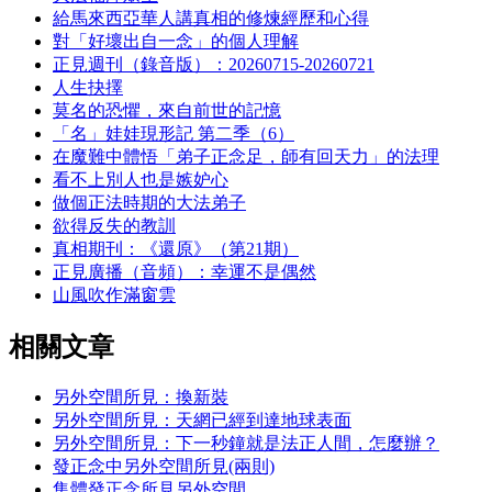
給馬來西亞華人講真相的修煉經歷和心得
對「好壞出自一念」的個人理解
正見週刊（錄音版）：20260715-20260721
人生抉擇
莫名的恐懼，來自前世的記憶
「名」娃娃現形記 第二季（6）
在魔難中體悟「弟子正念足，師有回天力」的法理
看不上別人也是嫉妒心
做個正法時期的大法弟子
欲得反失的教訓
真相期刊：《還原》（第21期）
正見廣播（音頻）：幸運不是偶然
山風吹作滿窗雲
相關文章
另外空間所見：換新裝
另外空間所見：天網已經到達地球表面
另外空間所見：下一秒鐘就是法正人間，怎麼辦？
發正念中另外空間所見(兩則)
集體發正念所見另外空間