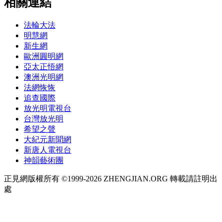
相關連結
法輪大法
明慧網
新生網
歐洲圓明網
亞太正悟網
澳洲光明網
法網恢恢
追查國際
放光明電視台
台灣放光明
希望之聲
大紀元新聞網
新唐人電視台
神韻藝術團
正見網版權所有 ©1999-2026 ZHENGJIAN.ORG 轉載請註明出
處