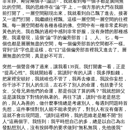
非常靜。剛背兩個字<論語>，我就看到每一個字都是廣闊無
比的空間。我的思維停在“論”字 上，一個方形的大門在我眼
前打開了，一層空間顯現出來，我就看到自己飄了進去。接著
又一道門打開，我繼續往裡飄。這樣一層空間一層空間的往裡
飄。每一層空間都有各種各樣的佛。空間中有一種非常柔和的
黃色的光。我在飄的過程中感到非常舒服，沒有身體的那種感
覺。我還發現，這個“論”字的偏旁部首：訁、人、 匕，每一
個也都是層層無盡的空間，每一個偏旁部首的空間都不一樣。
背到“語”字也是這樣，在“口”這個偏旁部首裡我又進去了。層
層無盡的空間，真是妙不可言。
突然一個聲音傳了過來，讓我看139頁。我打開書一看，正是
“提高心性”。我就開始看，當讀到“有的人講：我多掙點錢，
把家裡安頓好，我就啥也不管了，我再去修道。我說你妄想，
你干涉不了別人的生活，左右不了別人的命運，包括妻子兒
女、父母兄弟他們的命運，那是你說了算的嗎？”我就想師父
這是讓我放下對情的執著的。再往下讀，讀到“你老是慈悲
的，與人為善的，做什麼事情總是考慮別人，每遇到問題時首
先想，這件事情對別人能不能承受的了，對別人有沒有傷害，
這就不會出現問題。”讀到這裡時，我的思維老是離不開“別
人”這兩個字。我悟到：我平時想自己的多，總是以自己為出
發點想別人，沒有按師尊的要求做到“無私無我，先他後我”