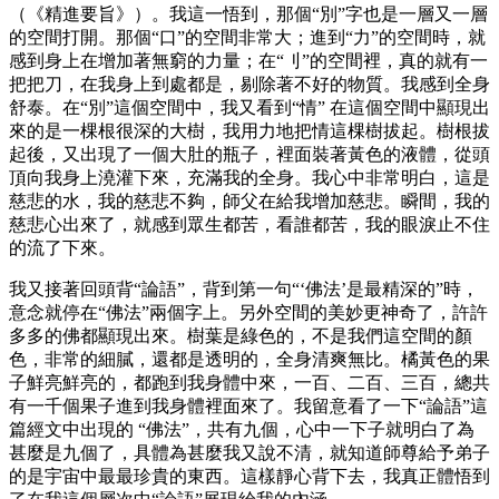
（《精進要旨》）。我這一悟到，那個“別”字也是一層又一層
的空間打開。那個“口”的空間非常大；進到“力”的空間時，就
感到身上在增加著無窮的力量；在“刂”的空間裡，真的就有一
把把刀，在我身上到處都是，剔除著不好的物質。我感到全身
舒泰。在“別”這個空間中，我又看到“情” 在這個空間中顯現出
來的是一棵根很深的大樹，我用力地把情這棵樹拔起。樹根拔
起後，又出現了一個大肚的瓶子，裡面裝著黃色的液體，從頭
頂向我身上澆灌下來，充滿我的全身。我心中非常明白，這是
慈悲的水，我的慈悲不夠，師父在給我增加慈悲。瞬間，我的
慈悲心出來了，就感到眾生都苦，看誰都苦，我的眼淚止不住
的流了下來。
我又接著回頭背“論語”，背到第一句“‘佛法’是最精深的”時，
意念就停在“佛法”兩個字上。另外空間的美妙更神奇了，許許
多多的佛都顯現出來。樹葉是綠色的，不是我們這空間的顏
色，非常的細膩，還都是透明的，全身清爽無比。橘黃色的果
子鮮亮鮮亮的，都跑到我身體中來，一百、二百、三百，總共
有一千個果子進到我身體裡面來了。我留意看了一下“論語”這
篇經文中出現的 “佛法”，共有九個，心中一下子就明白了為
甚麼是九個了，具體為甚麼我又說不清，就知道師尊給予弟子
的是宇宙中最最珍貴的東西。這樣靜心背下去，我真正體悟到