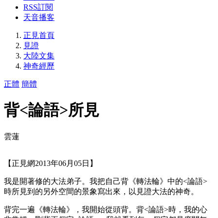
RSS訂閱
天音播客
正見首頁
見證
大陸文集
神奇經歷
正體
簡體
背<論語>所見
雲蓮
【正見網2013年06月05日】
我是開著修的大法弟子。我把自己背《轉法輪》中的<論語>
時所見到的另外空間的景象寫出來，以見證大法的神奇。
背完一遍《轉法輪》，我開始從頭背。背<論語>時，我的心