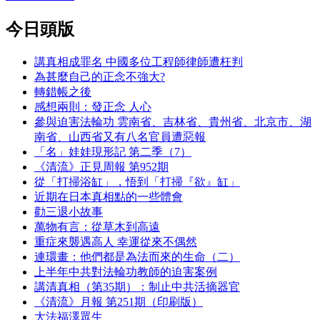
今日頭版
講真相成罪名 中國多位工程師律師遭枉判
為甚麼自己的正念不強大?
轉錯帳之後
感想兩則：發正念 人心
參與迫害法輪功 雲南省、吉林省、貴州省、北京市、湖
南省、山西省又有八名官員遭惡報
「名」娃娃現形記 第二季（7）
《清流》正見周報 第952期
從「打掃浴缸」，悟到「打掃『欲』缸」
近期在日本真相點的一些體會
勸三退小故事
萬物有言：從草木到高遠
重症來襲遇高人 幸運從來不偶然
連環畫：他們都是為法而來的生命（二）
上半年中共對法輪功教師的迫害案例
講清真相（第35期）：制止中共活摘器官
《清流》月報 第251期（印刷版）
大法福澤眾生