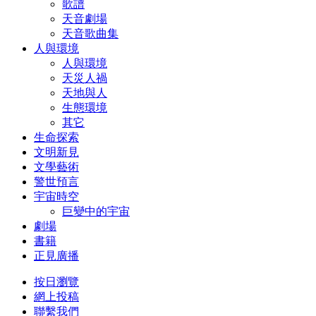
歌譜
天音劇場
天音歌曲集
人與環境
人與環境
天災人禍
天地與人
生態環境
其它
生命探索
文明新見
文學藝術
警世預言
宇宙時空
巨變中的宇宙
劇場
書籍
正見廣播
按日瀏覽
網上投稿
聯繫我們