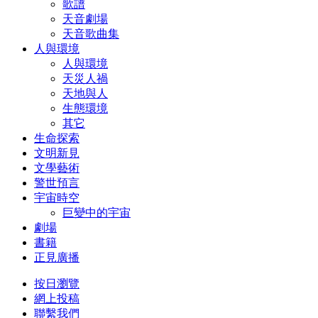
歌譜
天音劇場
天音歌曲集
人與環境
人與環境
天災人禍
天地與人
生態環境
其它
生命探索
文明新見
文學藝術
警世預言
宇宙時空
巨變中的宇宙
劇場
書籍
正見廣播
按日瀏覽
網上投稿
聯繫我們