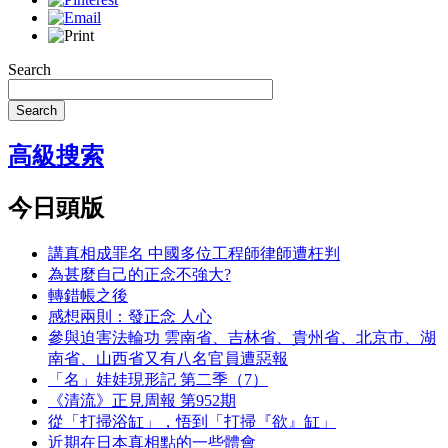
Search
Search
高級搜索
今日頭版
講真相成罪名 中國多位工程師律師遭枉判
為甚麼自己的正念不強大?
轉錯帳之後
感想兩則：發正念 人心
參與迫害法輪功 雲南省、吉林省、貴州省、北京市、湖
南省、山西省又有八名官員遭惡報
「名」娃娃現形記 第二季（7）
《清流》正見周報 第952期
從「打掃浴缸」，悟到「打掃『欲』缸」
近期在日本真相點的一些體會