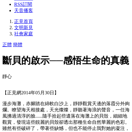
RSS訂閱
天音播客
正見首頁
文明新見
社會家庭
正體
簡體
斷貝的啟示──感悟生命的真義
靜心
【正見網2014年05月30日】
漫步海灘，赤腳踏在綿軟白沙上，靜靜觀賞天邊的落霞分外絢
爛。瞭望海天相接處，天光燦燦，靜聽著海浪的聲音，一任海
風拂過清淳的臉......隨手拾起些遺落在海灘上的貝殼，細細地
觀賞，發現這些靚麗的貝殼卻透出那種生命自然華麗的色彩。
雖然有些破碎了，帶著些缺憾，但也不能停止我對她的凝注，