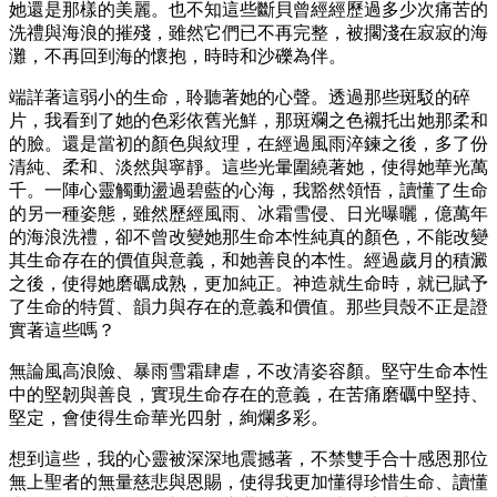
她還是那樣的美麗。也不知這些斷貝曾經經歷過多少次痛苦的
洗禮與海浪的摧殘，雖然它們已不再完整，被擱淺在寂寂的海
灘，不再回到海的懷抱，時時和沙礫為伴。
端詳著這弱小的生命，聆聽著她的心聲。透過那些斑駁的碎
片，我看到了她的色彩依舊光鮮，那斑斕之色襯托出她那柔和
的臉。還是當初的顏色與紋理，在經過風雨淬鍊之後，多了份
清純、柔和、淡然與寧靜。這些光暈圍繞著她，使得她華光萬
千。一陣心靈觸動盪過碧藍的心海，我豁然領悟，讀懂了生命
的另一種姿態，雖然歷經風雨、冰霜雪侵、日光曝曬，億萬年
的海浪洗禮，卻不曾改變她那生命本性純真的顏色，不能改變
其生命存在的價值與意義，和她善良的本性。經過歲月的積澱
之後，使得她磨礪成熟，更加純正。神造就生命時，就已賦予
了生命的特質、韻力與存在的意義和價值。那些貝殼不正是證
實著這些嗎？
無論風高浪險、暴雨雪霜肆虐，不改清姿容顏。堅守生命本性
中的堅韌與善良，實現生命存在的意義，在苦痛磨礪中堅持、
堅定，會使得生命華光四射，絢爛多彩。
想到這些，我的心靈被深深地震撼著，不禁雙手合十感恩那位
無上聖者的無量慈悲與恩賜，使得我更加懂得珍惜生命、讀懂