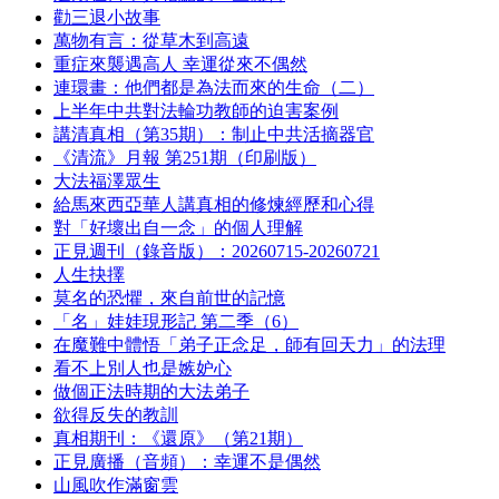
勸三退小故事
萬物有言：從草木到高遠
重症來襲遇高人 幸運從來不偶然
連環畫：他們都是為法而來的生命（二）
上半年中共對法輪功教師的迫害案例
講清真相（第35期）：制止中共活摘器官
《清流》月報 第251期（印刷版）
大法福澤眾生
給馬來西亞華人講真相的修煉經歷和心得
對「好壞出自一念」的個人理解
正見週刊（錄音版）：20260715-20260721
人生抉擇
莫名的恐懼，來自前世的記憶
「名」娃娃現形記 第二季（6）
在魔難中體悟「弟子正念足，師有回天力」的法理
看不上別人也是嫉妒心
做個正法時期的大法弟子
欲得反失的教訓
真相期刊：《還原》（第21期）
正見廣播（音頻）：幸運不是偶然
山風吹作滿窗雲