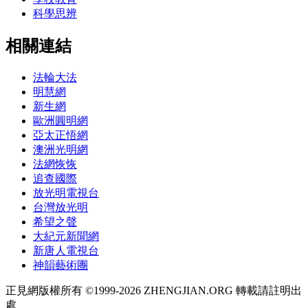
科學思辨
相關連結
法輪大法
明慧網
新生網
歐洲圓明網
亞太正悟網
澳洲光明網
法網恢恢
追查國際
放光明電視台
台灣放光明
希望之聲
大紀元新聞網
新唐人電視台
神韻藝術團
正見網版權所有 ©1999-2026 ZHENGJIAN.ORG 轉載請註明出
處