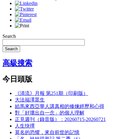
Search
Search
高級搜索
今日頭版
《清流》月報 第251期（印刷版）
大法福澤眾生
給馬來西亞華人講真相的修煉經歷和心得
對「好壞出自一念」的個人理解
正見週刊（錄音版）：20260715-20260721
人生抉擇
莫名的恐懼，來自前世的記憶
「名」娃娃現形記 第二季（6）