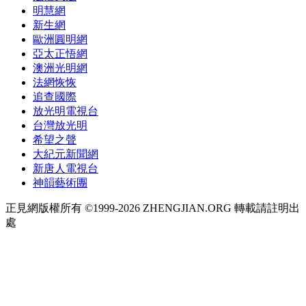
明慧網
新生網
歐洲圓明網
亞太正悟網
澳洲光明網
法網恢恢
追查國際
放光明電視台
台灣放光明
希望之聲
大紀元新聞網
新唐人電視台
神韻藝術團
正見網版權所有 ©1999-2026 ZHENGJIAN.ORG 轉載請註明出
處