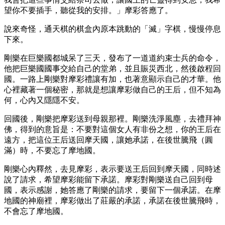
望你不要插手，聽從我的安排。」摩彩答應了。
說來奇怪，通天棋的棋盒內原本跳動的「滅」字棋，慢慢停息
下來。
剛樂在巨樂國都城呆了三天，發布了一道道約束士兵的命令，
他把巨樂國國事交給自己的堂弟，並且賑災西北，然後啟程回
國。一路上剛樂對摩彩禮讓有加，也著意顯示自己的才華。他
心裡藏著一個秘密，那就是想讓摩彩做自己的王后，但不知為
何，心內又隱隱不安。
回國後，剛樂把摩彩送到母親那裡。剛樂洗淨風塵，去禮拜神
佛，得到的意旨是：不要對這個女人有非份之想，你的王后在
遠方，把這位王后送回摩天國，讓她承諾，在後世騰飛（圓
滿）時，不要忘了摩地國。
剛樂心內釋然，去見摩彩，表示要送王后回到摩天國，同時述
說了請求，希望摩彩能留下承諾。摩彩對剛樂送自己回到母
國，表示感謝，她答應了剛樂的請求，要留下一個承諾。在摩
地國的神廟裡，摩彩做出了莊嚴的承諾，承諾在後世騰飛時，
不會忘了摩地國。