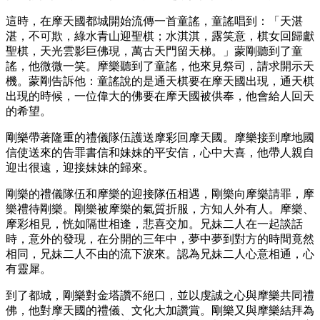
這時，在摩天國都城開始流傳一首童謠，童謠唱到：「天湛
湛，不可欺，綠水青山迎聖棋；水淇淇，露笑意，棋女回歸獻
聖棋，天光雲影巨佛現，萬古天門留天梯。」蒙剛聽到了童
謠，他微微一笑。摩樂聽到了童謠，他來見祭司，請求開示天
機。蒙剛告訴他：童謠說的是通天棋要在摩天國出現，通天棋
出現的時候，一位偉大的佛要在摩天國被供奉，他會給人回天
的希望。
剛樂帶著隆重的禮儀隊伍護送摩彩回摩天國。摩樂接到摩地國
信使送來的告罪書信和妹妹的平安信，心中大喜，他帶人親自
迎出很遠，迎接妹妹的歸來。
剛樂的禮儀隊伍和摩樂的迎接隊伍相遇，剛樂向摩樂請罪，摩
樂禮待剛樂。剛樂被摩樂的氣質折服，方知人外有人。摩樂、
摩彩相見，恍如隔世相逢，悲喜交加。兄妹二人在一起談話
時，意外的發現，在分開的三年中，夢中夢到對方的時間竟然
相同，兄妹二人不由的流下淚來。認為兄妹二人心意相通，心
有靈犀。
到了都城，剛樂對金塔讚不絕口，並以虔誠之心與摩樂共同禮
佛，他對摩天國的禮儀、文化大加讚賞。剛樂又與摩樂結拜為