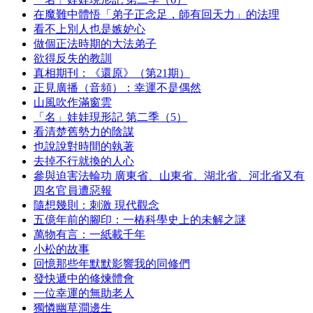
在魔難中體悟「弟子正念足，師有回天力」的法理
看不上別人也是嫉妒心
做個正法時期的大法弟子
欲得反失的教訓
真相期刊：《還原》（第21期）
正見廣播（音頻）：幸運不是偶然
山風吹作滿窗雲
「名」娃娃現形記 第二季（5）
看清楚舊勢力的陰謀
也說說對時間的執著
去掉不行就換的人心
參與迫害法輪功 廣東省、山東省、湖北省、河北省又有
四名官員遭惡報
隨想幾則：刺激 現代觀念
五億年前的腳印：一樁科學史上的未解之謎
萬物有言：一紙載千年
小松的故事
回憶那些年默默影響我的同修們
發快遞中的修煉體會
一位幸運的無助老人
獨憐幽草澗邊生