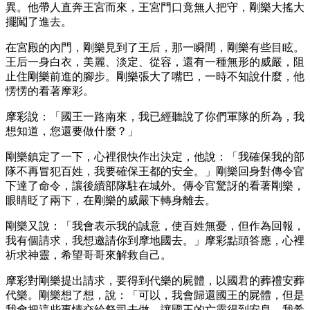
異。他帶人直奔王宮而來，王宮門口竟無人把守，剛樂大搖大
擺闖了進去。
在宮殿的內門，剛樂見到了王后，那一瞬間，剛樂有些目眩。
王后一身白衣，美麗、淡定、從容，還有一種無形的威嚴，阻
止住剛樂前進的腳步。剛樂張大了嘴巴，一時不知說什麼，他
愣愣的看著摩彩。
摩彩說：「國王一路南來，我已經聽說了你們軍隊的所為，我
想知道，您還要做什麼？」
剛樂鎮定了一下，心裡很快作出決定，他說：「我確保我的部
隊不再冒犯百姓，我要確保王都的安全。」剛樂回身對傳令官
下達了命令，讓後續部隊駐在城外。傳令官驚訝的看著剛樂，
眼睛眨了兩下，在剛樂的威嚴下轉身離去。
剛樂又說：「我會表示我的誠意，使百姓無憂，但作為回報，
我有個請求，我想邀請你到摩地國去。」摩彩點頭答應，心裡
祈求神靈，希望哥哥來解救自己。
摩彩對剛樂提出請求，要得到代樂的屍體，以國君的葬禮安葬
代樂。剛樂想了想，說：「可以，我會歸還國王的屍體，但是
我會把這些事情交給祭司去做，讓國王的亡靈得到安息，我希