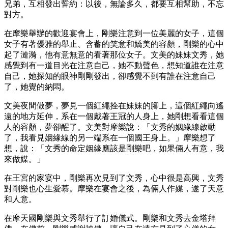
兄弟，互相發出誓約：以後，無論多久，都要互相幫助，不忘
對方。
在摩樂舉辦的歡迎宴會上，剛樂注意到一位美麗的女子，這個
女子有著優雅的舉止、含蓄的笑意和嬌美的容顏，剛樂的心中
起了漣漪，他有意無意的看著那位女子。文美的妹妹文秀，她
感覺到有一道目光在注意自己，她不動聲色，想知道誰在注意
自己，她探知的眼神剛剛發出，卻感覺不到有誰在注意自己
了，她覺的納悶。
文美夜間做夢，夢見一個紅繩拴在妹妹的腳上，這個紅繩向遙
遠的地方延伸，系在一個戴著王冠的人身上，她剛想看看這個
人的容顏，夢卻醒了。文美對摩樂說：「文秀的姻緣線啟動
了，我看見姻緣線的另一端系在一個國王身上。」摩樂想了
想，說：「文秀的命定姻緣應該是剛樂吧，如果倆人有意，我
來做媒。」
在王宮的家宴中，剛樂再次見到了文秀，心中很是高興，文秀
對剛樂也心生愛慕。摩樂在宴會之後，為倆人作媒，遂了天意
和人意。
在摩天國剛樂與文秀舉行了訂婚儀式。剛樂和文秀去金塔拜