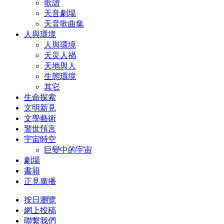
歌譜
天音劇場
天音歌曲集
人與環境
人與環境
天災人禍
天地與人
生態環境
其它
生命探索
文明新見
文學藝術
警世預言
宇宙時空
巨變中的宇宙
劇場
書籍
正見廣播
按日瀏覽
網上投稿
聯繫我們