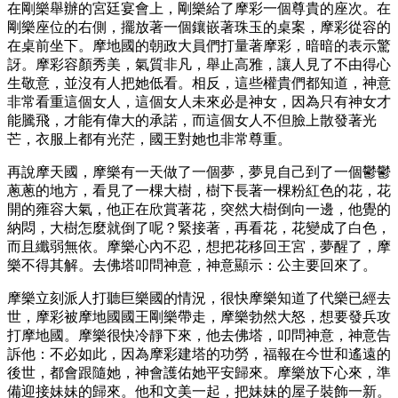
在剛樂舉辦的宮廷宴會上，剛樂給了摩彩一個尊貴的座次。在
剛樂座位的右側，擺放著一個鑲嵌著珠玉的桌案，摩彩從容的
在桌前坐下。摩地國的朝政大員們打量著摩彩，暗暗的表示驚
訝。摩彩容顏秀美，氣質非凡，舉止高雅，讓人見了不由得心
生敬意，並沒有人把她低看。相反，這些權貴們都知道，神意
非常看重這個女人，這個女人未來必是神女，因為只有神女才
能騰飛，才能有偉大的承諾，而這個女人不但臉上散發著光
芒，衣服上都有光茫，國王對她也非常尊重。
再說摩天國，摩樂有一天做了一個夢，夢見自己到了一個鬱鬱
蔥蔥的地方，看見了一棵大樹，樹下長著一棵粉紅色的花，花
開的雍容大氣，他正在欣賞著花，突然大樹倒向一邊，他覺的
納悶，大樹怎麼就倒了呢？緊接著，再看花，花變成了白色，
而且纖弱無依。摩樂心內不忍，想把花移回王宮，夢醒了，摩
樂不得其解。去佛塔叩問神意，神意顯示：公主要回來了。
摩樂立刻派人打聽巨樂國的情況，很快摩樂知道了代樂已經去
世，摩彩被摩地國國王剛樂帶走，摩樂勃然大怒，想要發兵攻
打摩地國。摩樂很快冷靜下來，他去佛塔，叩問神意，神意告
訴他：不必如此，因為摩彩建塔的功勞，福報在今世和遙遠的
後世，都會跟隨她，神會護佑她平安歸來。摩樂放下心來，準
備迎接妹妹的歸來。他和文美一起，把妹妹的屋子裝飾一新。