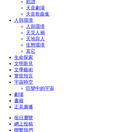
歌譜
天音劇場
天音歌曲集
人與環境
人與環境
天災人禍
天地與人
生態環境
其它
生命探索
文明新見
文學藝術
警世預言
宇宙時空
巨變中的宇宙
劇場
書籍
正見廣播
按日瀏覽
網上投稿
聯繫我們