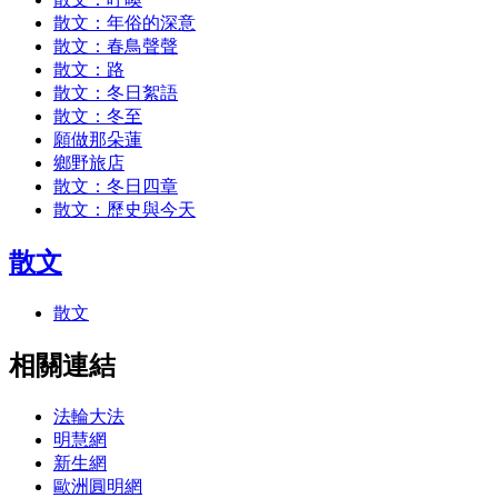
散文：年俗的深意
散文：春鳥聲聲
散文：路
散文：冬日絮語
散文：冬至
願做那朵蓮
鄉野旅店
散文：冬日四章
散文：歷史與今天
散文
散文
相關連結
法輪大法
明慧網
新生網
歐洲圓明網