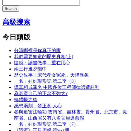
Search
高級搜索
今日頭版
分清哪裡是你真正的家
我們需要知道的歷史真相(上)
隨感：讀書做事，重在用心
兩三行雁夕陽中
歷史故事：宋代孝女冤死，天降異象
「名」娃娃現形記 第二季（8）
講真相成罪名 中國多位工程師律師遭枉判
為甚麼自己的正念不強大?
轉錯帳之後
感想兩則：發正念 人心
參與迫害法輪功 雲南省、吉林省、貴州省、北京市、湖
南省、山西省又有八名官員遭惡報
「名」娃娃現形記 第二季（7）
《清流》正見周報 第952期