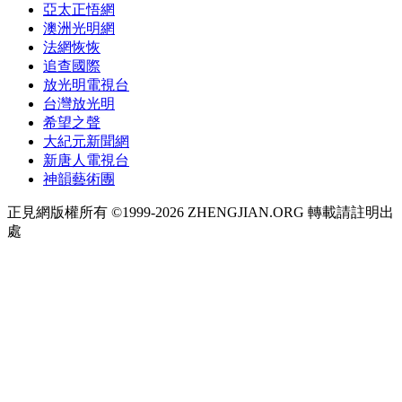
亞太正悟網
澳洲光明網
法網恢恢
追查國際
放光明電視台
台灣放光明
希望之聲
大紀元新聞網
新唐人電視台
神韻藝術團
正見網版權所有 ©1999-2026 ZHENGJIAN.ORG 轉載請註明出
處