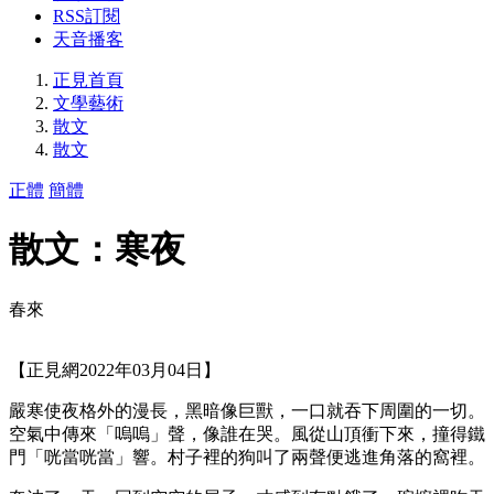
RSS訂閱
天音播客
正見首頁
文學藝術
散文
散文
正體
簡體
散文：寒夜
春來
【正見網2022年03月04日】
嚴寒使夜格外的漫長，黑暗像巨獸，一口就吞下周圍的一切。
空氣中傳來「嗚嗚」聲，像誰在哭。風從山頂衝下來，撞得鐵
門「咣當咣當」響。村子裡的狗叫了兩聲便逃進角落的窩裡。