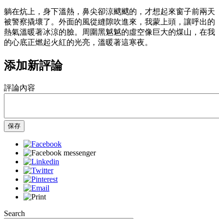
躺在炕上，身下溫熱，鼻尖卻涼颼颼的，才想起來窗子前兩天
被警察撬壞了。外面的風從縫隙吹進來，我蒙上頭，讓呼出的
熱氣溫暖著冰涼的臉。周圍黑魆魆的虛空像巨大的煤山，在我
的心底正燃起火紅的光亮，溫暖著這寒夜。
添加新評論
評論內容
保存
Search