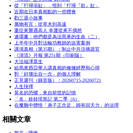
從「打掃浴缸」，悟到「打掃『欲』缸」
近期在日本真相點的一些體會
勸三退小故事
萬物有言：從草木到高遠
重症來襲遇高人 幸運從來不偶然
連環畫：他們都是為法而來的生命（二）
上半年中共對法輪功教師的迫害案例
講清真相（第35期）：制止中共活摘器官
《清流》月報 第251期（印刷版）
大法福澤眾生
給馬來西亞華人講真相的修煉經歷和心得
對「好壞出自一念」的個人理解
正見週刊（錄音版）：20260715-20260721
人生抉擇
莫名的恐懼，來自前世的記憶
「名」娃娃現形記 第二季（6）
在魔難中體悟「弟子正念足，師有回天力」的法理
相關文章
散文：呼喚