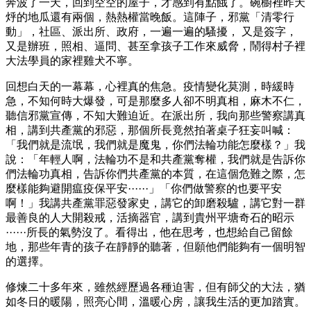
奔波了一天，回到空空的屋子，才感到有點餓了。碗櫥裡昨天
烀的地瓜還有兩個，熱熱權當晚飯。這陣子，邪黨「清零行
動」，社區、派出所、政府，一遍一遍的騷擾， 又是簽字，
又是辦班，照相、逼問、甚至拿孩子工作來威脅，鬧得村子裡
大法學員的家裡雞犬不寧。
回想白天的一幕幕，心裡真的焦急。疫情變化莫測，時緩時
急，不知何時大爆發，可是那麼多人卻不明真相，麻木不仁，
聽信邪黨宣傳，不知大難迫近。在派出所，我向那些警察講真
相，講到共產黨的邪惡，那個所長竟然拍著桌子狂妄叫喊：
「我們就是流氓，我們就是魔鬼，你們法輪功能怎麼樣？」我
說：「年輕人啊，法輪功不是和共產黨奪權，我們就是告訴你
們法輪功真相，告訴你們共產黨的本質，在這個危難之際，怎
麼樣能夠避開瘟疫保平安······」「你們做警察的也要平安
啊！」我講共產黨罪惡發家史，講它的卸磨殺驢，講它對一群
最善良的人大開殺戒，活摘器官，講到貴州平塘奇石的昭示
······所長的氣勢沒了。看得出，他在思考，也想給自己留餘
地，那些年青的孩子在靜靜的聽著，但願他們能夠有一個明智
的選擇。
修煉二十多年來，雖然經歷過各種迫害，但有師父的大法，猶
如冬日的暖陽，照亮心間，溫暖心房，讓我生活的更加踏實。