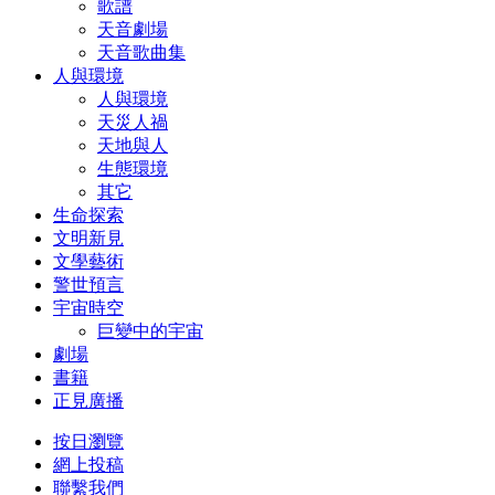
歌譜
天音劇場
天音歌曲集
人與環境
人與環境
天災人禍
天地與人
生態環境
其它
生命探索
文明新見
文學藝術
警世預言
宇宙時空
巨變中的宇宙
劇場
書籍
正見廣播
按日瀏覽
網上投稿
聯繫我們