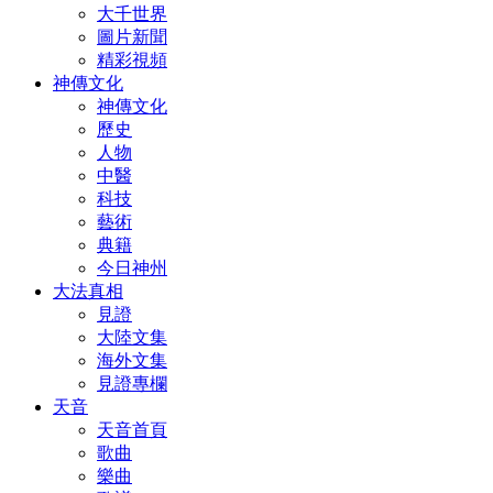
大千世界
圖片新聞
精彩視頻
神傳文化
神傳文化
歷史
人物
中醫
科技
藝術
典籍
今日神州
大法真相
見證
大陸文集
海外文集
見證專欄
天音
天音首頁
歌曲
樂曲