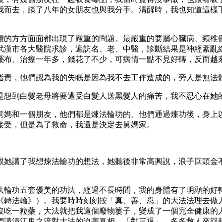
我而去，談了八年的女朋友也與我分手。清醒時，我也知道這樣
體的方方面面都出現了嚴重的問題。最嚴重的要屬心臟病、頸椎
武漢市各大醫院求診，遍訪名、老、中醫，診斷結果是神經紊亂
擺布。治療一年多，錢花了不少，可病情一點不見好轉，反而越
指責，他們認為我的失眠是因為我不去工作造成的，旁人是無法
是想到白髮老母將要遭受白髮人送黑髮人的痛苦，我不忍心在她
舅媽和一個朋友，他們都是煉法輪功的。他們通過煉功後，身上
接受，但是為了救命，我還是決定去舅媽家。
，我跟她講了我想煉法輪功的想法，她聽後非常高興說，浪子回頭
法輪功五套優美的功法，經過不長時間，我的身體有了明顯的好
《轉法輪》）。我要時時刻刻按「真、善、忍」的大法法理去做
沒吃一粒藥，大法就把我這個廢物簍子，變成了一個完全健康的
們講清江鬼之流對大法的迫害真相，「勸三退」，多多救人來回