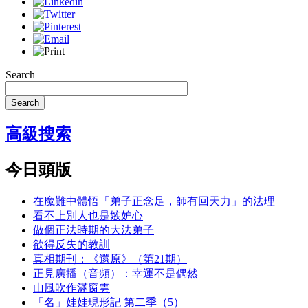
Search
Search
高級搜索
今日頭版
在魔難中體悟「弟子正念足，師有回天力」的法理
看不上別人也是嫉妒心
做個正法時期的大法弟子
欲得反失的教訓
真相期刊：《還原》（第21期）
正見廣播（音頻）：幸運不是偶然
山風吹作滿窗雲
「名」娃娃現形記 第二季（5）