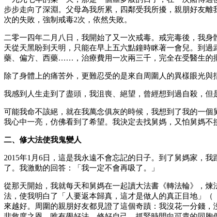
步步走向了深淵。父母為我所累，四鄰受我所擾，親朋好友離
次的失敗，強制戒毒2次，依然失敗。
二零一四年二月八日，我開始了又一次戒毒。戒完毒後，我身
天從天黑盼到天明，只能在早上五六點鐘時眯著一會兒。到過
藥、偏方、西藥……，治療費用一次兩三千，完全在受醫生的
除了身體上的痛苦外，更難忍受的是來自周圍人的異樣眼光與
我感到人生走到了盡頭，我沮喪、絕望，曾經想到過自殺，但
可能我命不該絕，就在我萬念俱灰的時候，我想到了我的一個
我心中一亮，仿佛看到了希望。我決定去找舅媽，又怕舅媽不
二、修大法使我鬼變人
2015年1月6日，這是我永遠不會忘記的日子。到了舅媽家
了。我激動的回答：「我一定不會再吸了。」
從那天開始，我就每天和舅媽在一起讀大法書《轉法輪》，煉
法，使我明白了「人要返本歸真，這才是做人的真正目地」（
來越好。周圍的親朋好友都見證了這個奇蹟：我沒花一分錢，
悲救度之恩。唯有學好法，修好自己，抓緊時間向可貴的同胞