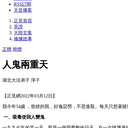
RSS訂閱
天音播客
正見首頁
見證
大陸文集
修煉故事
正體
簡體
人鬼兩重天
湖北大法弟子 淨子
【正見網2022年03月12日】
我今年54歲 ，曾經的我，好逸惡勞，不思進取。每天只想著
一、吸毒使我人變鬼
一九九七年的某一天，那是一個噩夢般的日子，在一次賭博過