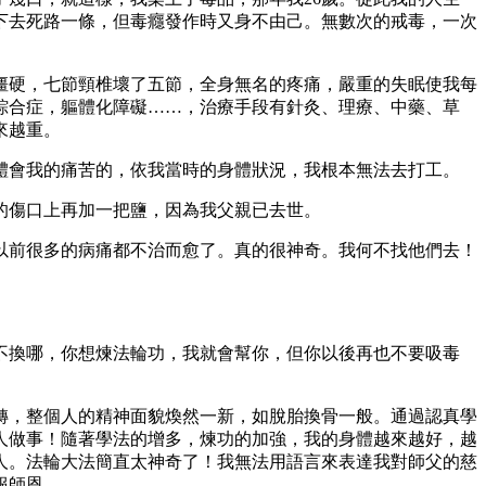
下去死路一條，但毒癮發作時又身不由己。無數次的戒毒，一次
僵硬，七節頸椎壞了五節，全身無名的疼痛，嚴重的失眠使我每
綜合症，軀體化障礙……，治療手段有針灸、理療、中藥、草
來越重。
體會我的痛苦的，依我當時的身體狀況，我根本無法去打工。
的傷口上再加一把鹽，因為我父親已去世。
以前很多的病痛都不治而愈了。真的很神奇。我何不找他們去！
金不換哪，你想煉法輪功，我就會幫你，但你以後再也不要吸毒
轉，整個人的精神面貌煥然一新，如脫胎換骨一般。通過認真學
人做事！隨著學法的增多，煉功的加強，我的身體越來越好，越
人。法輪大法簡直太神奇了！我無法用語言來表達我對師父的慈
報師恩。