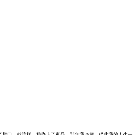
幾口，就這樣，我染上了毒品，那年我26歲。從此我的人生一