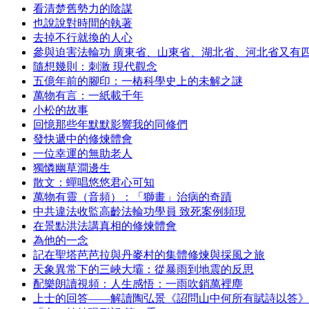
看清楚舊勢力的陰謀
也說說對時間的執著
去掉不行就換的人心
參與迫害法輪功 廣東省、山東省、湖北省、河北省又有
隨想幾則：刺激 現代觀念
五億年前的腳印：一樁科學史上的未解之謎
萬物有言：一紙載千年
小松的故事
回憶那些年默默影響我的同修們
發快遞中的修煉體會
一位幸運的無助老人
獨憐幽草澗邊生
散文：蟬唱悠悠君心可知
萬物有靈（音頻）：「獅畫」治病的奇蹟
中共違法收監高齡法輪功學員 致死案例頻現
在景點洪法講真相的修煉體會
為他的一念
記在聖塔芭芭拉與丹麥村的集體修煉與採風之旅
天象異常下的三峽大壩：從暴雨到地震的反思
配樂朗讀視頻：人生感悟：一雨吹銷萬裡塵
上士的回答——解讀陶弘景《詔問山中何所有賦詩以答》