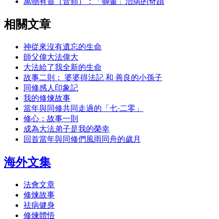
萬物有靈（音頻）：「獅畫」治病的奇蹟
相關文章
神從來沒有遺忘的生命
師父偉大法偉大
大法給了我全新的生命
故事二則： 婆婆得法記 和 善良的小孫子
同修感人印象記
我的修煉故事
當年與同修共同走過的「七·二零」
修心：故事一則
成為大法弟子是我的榮幸
回首當年與同修們風雨同舟的歲月
海外文集
法會文章
修煉故事
祛病健身
修煉體悟