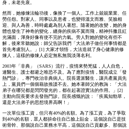
身，未老先衰。
然而，她修煉法輪功後，像換了一個人。工作上兢兢業業、任
勞任怨。對家人、同事以及患者，也變得溫文而雅、笑臉相
迎、與人為善，時時處處為別人著想。隨著她的改變，她的身
體也發生了神奇的變化，纏身的疾病不翼而飛，精神抖擻且紅
光滿面，渾身好像有使不完的力氣。旁人對她的變化有些不
解，後來常聽她說：師父告訴我們「大法弟子做任何事情都是
首先考慮別人。」[1] 大家才領悟，大法造就了身心健康的修
煉人，這樣的修煉人必定無私無我淡薄名利。
2003年「非典」（SARS）流行，疫情來勢兇猛，人人自危，
連醫生、護士都避之唯恐不及。為了應對疫情，醫院成立「發
熱門診」，專門收治非典病人。院長選派醫生，讓共產黨員先
上，黨員們一個個藉故推諉不去。她本著師父的教誨：「大法
弟子在哪兒都是閃閃發光的，都在起著證實法的作用。」[2]
主動向院長要求去發熱門診。院長感慨的說：「疾風知勁草，
還是大法弟子的思想境界高啊！」
一次單位漲工資，但只有40%的名額。為了漲工資，為了爭取
到40%的名額，眾人都拚命往自己臉上貼金，這個說自己是技
術骨幹、那個說自己業務水平高，這個說自己貢獻多、那個說