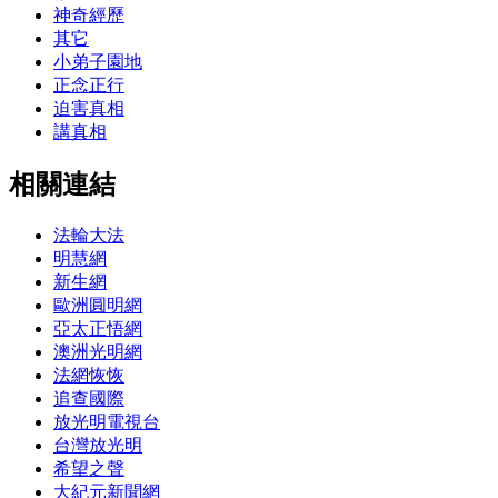
神奇經歷
其它
小弟子園地
正念正行
迫害真相
講真相
相關連結
法輪大法
明慧網
新生網
歐洲圓明網
亞太正悟網
澳洲光明網
法網恢恢
追查國際
放光明電視台
台灣放光明
希望之聲
大紀元新聞網