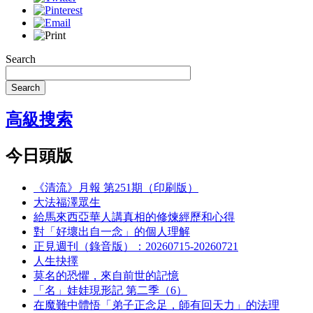
Search
Search
高級搜索
今日頭版
《清流》月報 第251期（印刷版）
大法福澤眾生
給馬來西亞華人講真相的修煉經歷和心得
對「好壞出自一念」的個人理解
正見週刊（錄音版）：20260715-20260721
人生抉擇
莫名的恐懼，來自前世的記憶
「名」娃娃現形記 第二季（6）
在魔難中體悟「弟子正念足，師有回天力」的法理