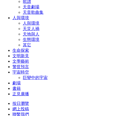
歌譜
天音劇場
天音歌曲集
人與環境
人與環境
天災人禍
天地與人
生態環境
其它
生命探索
文明新見
文學藝術
警世預言
宇宙時空
巨變中的宇宙
劇場
書籍
正見廣播
按日瀏覽
網上投稿
聯繫我們