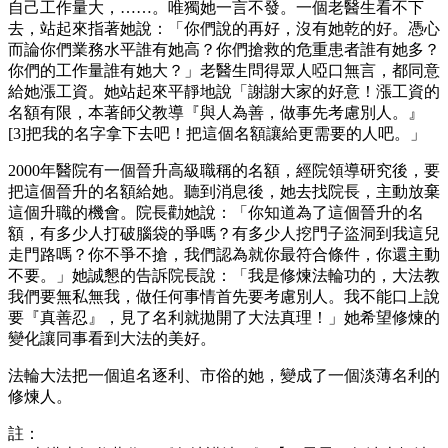
自己工作量大，……。唯獨她一言不發。一個老醫生看不下
去，站起來指著她說：「你們說的再好，沒有她乾的好。憑心
而論你們業務水平誰有她高？你們搶救的危重患者誰有她多？
你們的工作量誰有她大？」老醫生問得眾人啞口無言，都同意
給她漲工資。她站起來平靜地說「謝謝大家的好意！漲工資的
名額有限，本著師父教導『與人為善，做事先考慮別人。』
[3]把我的名字拿下去吧！把這個名額讓給更需要的人吧。」
2000年醫院有一個晉升高級職稱的名額，經院領導研究後，要
把這個晉升的名額給她。聽到消息後，她去找院長，主動放棄
這個升職的機會。院長勸她說：「你知道為了這個晉升的名
額，有多少人打破腦袋的爭嗎？有多少人挖門子盜洞到我這兒
走門路嗎？你不爭不搶，我們認為就你最符合條件，你還主動
不要。」她誠懇的告訴院長說：「我是修煉法輪功的，大法教
我們要無私無我，做任何事情首先要考慮別人。我不能口上說
要『真善忍』，見了名利就拋開了大法真理！」她希望修煉的
變化讓同事看到大法的美好。
法輪大法把一個追名逐利、市俗的她，變成了一個淡薄名利的
修煉人。
註：