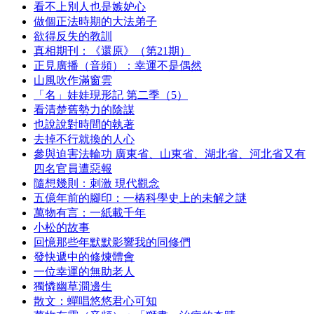
看不上別人也是嫉妒心
做個正法時期的大法弟子
欲得反失的教訓
真相期刊：《還原》（第21期）
正見廣播（音頻）：幸運不是偶然
山風吹作滿窗雲
「名」娃娃現形記 第二季（5）
看清楚舊勢力的陰謀
也說說對時間的執著
去掉不行就換的人心
參與迫害法輪功 廣東省、山東省、湖北省、河北省又有
四名官員遭惡報
隨想幾則：刺激 現代觀念
五億年前的腳印：一樁科學史上的未解之謎
萬物有言：一紙載千年
小松的故事
回憶那些年默默影響我的同修們
發快遞中的修煉體會
一位幸運的無助老人
獨憐幽草澗邊生
散文：蟬唱悠悠君心可知