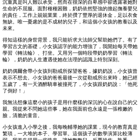
沉重真是叫人難以承受，然而在很深的自卑感中卻透露著她對
生命的不屈服。面對種種困難，奶奶依然堅強的擔起撫養嬰兒
的責任，工作上兢兢業業，終於攢了豐厚的退休金，足以衣食
無缺。唯一憂慮的是不成材的兒子，和這個小女孩的教養以及
未來。
得知這樣的身世背景，我只能祈求大法師父幫助她們了。有了
學習古文的基礎，小女孩認字的能力增強了，我開始每天帶她
學習《轉法輪》、打坐。又用另一個時段帶奶奶學習《轉法
輪》，奶奶的人生遭遇使她在法理的認識上特別深刻。
奶奶偶爾會帶小女孩到勒戒所探望爸爸，據奶奶說，小女孩曾
表示不想去。小女孩的爸爸最後一次從勒戒所出來時，她已經
五歲了，有一天酒醉騎車被撞死了，小女孩跟奶奶說：「他死
了倒好！」
我無法想像這麼小的孩子是用什麼樣的深沉的心在說自己的父
親。我從來不問她這些事，她在我面前也永遠是一張稚嫩的
臉，清脆的童音。
小女孩進入小學之後，我每晚輔導她的課業，現今的教育真是
繁瑣，一大堆的本子、學習單。這個孩子的數學演算比較薄