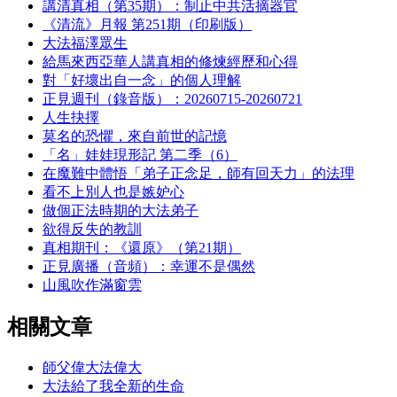
講清真相（第35期）：制止中共活摘器官
《清流》月報 第251期（印刷版）
大法福澤眾生
給馬來西亞華人講真相的修煉經歷和心得
對「好壞出自一念」的個人理解
正見週刊（錄音版）：20260715-20260721
人生抉擇
莫名的恐懼，來自前世的記憶
「名」娃娃現形記 第二季（6）
在魔難中體悟「弟子正念足，師有回天力」的法理
看不上別人也是嫉妒心
做個正法時期的大法弟子
欲得反失的教訓
真相期刊：《還原》（第21期）
正見廣播（音頻）：幸運不是偶然
山風吹作滿窗雲
相關文章
師父偉大法偉大
大法給了我全新的生命