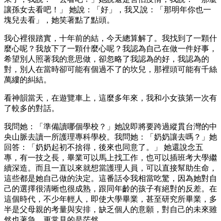
讓孫女去看吧！」 她說：「好」，我又說：「那明年你也一
塊兒去看」，她笑著點了點頭。
我心裡很踏實，十年前的結，今天總算解了。我找到了一顆什
麼心呢？我放下了一顆什麼心呢？我認為自己在做一件好事，
希望別人照著我的意思做，卻忽略了我認為的好，我認為的
對，別人在當時卻可能有個過不了的坎兒，那裡頭可能有千絲
萬縷的糾結。
看神韻當天，在遊覽車上，這麼多年來，我和小女孩第一次有
了較多的對話。
我問她：「準備讀哪個學校？」她說即將要跨過縱貫台灣的中
央山脈去讀一所護理專科學校。我問她：「奶奶讓去嗎？」她
回答：「奶奶起初不捨得，後來也同意了。」 她還說念五
專，有一技之長，畢業可以馬上找工作，也可以插班考大學繼
續深造。而且一直以來就想當護理人員，可以直接幫助生命，
這些都是她自己做的決定。這番話令我相當吃驚，因為她對自
己的選擇很清晰也很成熟，跟同年齡的孩子有絕對的反差。在
這個時代，不少年輕人，即使大學畢業，甚至研究所畢業，多
半是父母親的考量與安排，缺乏個人的意願，對自己的未來雖
然也著急，更常見的是茫然。