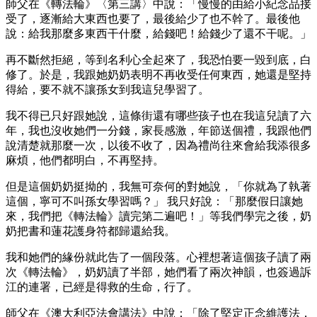
師父在《轉法輪》〈第三講〉中說：「慢慢的由給小紀念品接
受了，逐漸給大東西也要了，最後給少了也不幹了。最後他
說：給我那麼多東西干什麼，給錢吧！給錢少了還不干呢。」
再不斷然拒絕，等到名利心全起來了，我恐怕要一毀到底，白
修了。於是，我跟她奶奶表明不再收受任何東西，她還是堅持
得給，要不就不讓孫女到我這兒學習了。
我不得已只好跟她說，這條街還有哪些孩子也在我這兒讀了六
年，我也沒收她們一分錢，家長感激，年節送個禮，我跟他們
說清楚就那麼一次，以後不收了，因為禮尚往來會給我添很多
麻煩，他們都明白，不再堅持。
但是這個奶奶挺拗的，我無可奈何的對她說，「你就為了執著
這個，寧可不叫孫女學習嗎？」 我只好說：「那麼假日讓她
來，我們把《轉法輪》讀完第二遍吧！」等我們學完之後，奶
奶把書和蓮花護身符都歸還給我。
我和她們的緣份就此告了一個段落。心裡想著這個孩子讀了兩
次《轉法輪》，奶奶讀了半部，她們看了兩次神韻，也簽過訴
江的連署，已經是得救的生命，行了。
師父在《澳大利亞法會講法》中說：「除了堅定正念維護法，