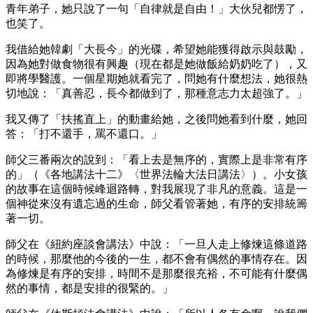
青年弟子，她只說了一句「自律就是自由！」大伙兒都愣了，
也笑了。
我借給她韓劇「大長今」的光碟，希望她能獲得啟示與鼓勵，
因為她對做食物很有興趣（現在都是她做飯給奶奶吃了），又
即將學醫護。一個星期她就看完了，問她有什麼想法，她很熱
切地說：「真善忍，長今都做到了，那種意志力太超強了。」
我又傳了「扶搖直上」的動畫給她，之後問她看到什麼，她回
答：「打不還手，罵不還口。」
師父三番兩次的說到：「看上去是無序的，實際上是非常有序
的」（《各地講法十二》〈世界法輪大法日講法〉）。小女孩
的故事在這個時候峰迴路轉，對我展現了非凡的意義。這是一
個神從來沒有遺忘過的生命，師父看管著她，有序的安排統籌
著一切。
師父在《紐約座談會講法》中說：「一旦人走上修煉這條道路
的時候，那麼他的今後的一生，都不會有偶然的事情存在。因
為修煉是有序的安排，時間不是那麼很充裕，不可能有什麼偶
然的事情，都是安排的很緊的。」