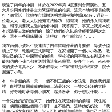
睽違了兩年的神韻，終於在2022年第14度要到台灣演出。五、
六月份同修們使盡全力緊鑼密鼓的推廣。這天本地輔導員給我
打了個電話，說她在市場贈送明慧周報和神韻DM時，遇到一
位老太太，老太太說她知道法輪功，認識我，她的孫女讓我教
過。輔導員要我去邀約她看神韻，我答應了。事實上我原本沒
有想過要去邀約她們的，除了她們好久以前曾經看過兩次之
外，還有一些因緣關係，這得從十多年前說起了……
我在兩個小孩出生後連請了四年留職停薪的育嬰假，等孩子陸
續上了學，乾脆就正式辭職了，在家裡開了一個小小私塾，教
導自己的孩子中國聖哲的經典，學校裡的同事和左右鄰居有年
齡相仿的小孩也都會送到我這兒來學習。好多年下來，來來去
去的孩子還真不少，寒暑假每天上午家裡都是琅琅書聲，院子
擺滿了小鞋。
有一年暑假的某一天，一個不到三歲的小女孩兒，跑進我們屋
裡，白裡透紅圓鼓鼓的臉頰上淌著汗水，一雙水汪汪的大眼
睛，好奇地盯著每個小朋友，嘴角噘著，似乎想說什麼……
一會兒她奶奶跟過來了，她們住在我這條街的前端，我住尾
端，偶爾碰面點個頭打招呼，並不熟悉。這時她奶奶說：「我
這個小孫女兒很可憐，沒人可以教她讀書認字，我自己也認不