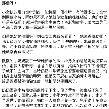
那個呀！」
小女孩的耐力也特別好，能持續一個小時，有時話多些，也會
到兩個小時，問她累不累？她就使勁兒的搖搖腦袋，也許她覺
得是在玩吧！唐詩裡頭的文字蘊含了色彩和故事，讀著讀著只
有滿心喜悅，和一層深過一層的韻味。
倒是她奶奶偶爾等不到孫女回去就來看看了，她總覺得耽擱了
我太多時間，儘管我跟她說，我們可快樂的很，她還是過意不
去。時不時要給點錢，給點東西，我只留下她自己種的菜，請
她就別再費事兒了。
慢慢的，奶奶說了一些她們家的事，小孫女的爸爸媽媽沒有結
婚，兩個人都吸毒，爸爸在勒戒所裡，媽媽在醫院生下這個孩
子就不知去向了。當時奶奶非常猶豫是否要看顧這個嬰兒，怕
她身上殘留母體的毒素，但是又不忍心自家的骨肉流落在外，
於是經過醫院檢驗無虞，就把嬰兒帶回家了。
奶奶因為小時候從高處摔了下來，傷了背脊，終生成了駝子，
加上貧窮，因此老受人欺負，小學之後就不再讀書了。丈夫早
早過世，她做看護，獨自一人養育一兒一女。兒子從十多歲染
上毒品，勒戒所裡進進出出，她無力管教。說起這些，人生的