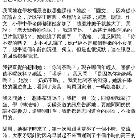
我問她在學校裡最喜歡哪些課程？她說：「國文」，因為從小
誦讀古文，所以字正腔圓，各種語文競賽，演講、朗讀、作
文，小學中學老師都讓她參加了，越磨練膽子就越大了。我
說：「老天爺眷顧你呢！」 我還問她：「為甚麼用銀河系的
照片當頭貼？」她就說了兩個字：「浩瀚」，還反問我：「你
不覺的嗎？」 太不可思議了，她已經不是那個稚嫩的小女孩
了，超乎這個年齡的沉穩、獨立。但是也很沉默，連在訊息上
的回應都很簡潔。
我很直覺的想問她：「你喝茶嗎？」現在哪個年輕人、哪個小
孩不喝飲料？她說：「喝呀！」 我又問：「是因為你奶奶喝
嗎？」 她說：「奶奶不喝」。我問她喝茶的淵源，她說在學
校的園遊會上，看到了茶葉，就買回家泡，一喝就喜歡了。
我又問她：「想學茶道嗎？」我把一週一次，同修到我家打
坐、學《轉法輪》、切磋茶道的訊息告訴她，要她問問奶奶，
讓不讓參與，還特別叮嚀，我們都是志同道合的朋友，不收費
用的。
隔周，她很準時來了，第一次就跟著雙盤了一個小時。交流
時，大家矛頭針對因為早晨起不來而遲到了半個小時的高三的