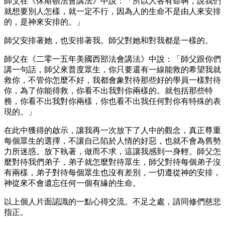
師父在《休斯頓法會講法》中說：「所以人各有命啊，說我們
就想要別人怎樣，就一定不行，因為人的生命不是由人來安排
的，是神來安排的。」
師父安排著她，也安排著我。師父對她和對我都是一樣的。
師父在《二零一五年美國西部法會講法》中說：「師父跟你們
講一句話，師父來普度眾生，你只要還有一線能救的希望我就
救你，不管你怎麼不好，我都會象對待那些好的學員一樣對待
你，為了你能得救，你看不出我對你兩樣的。就包括那些特
務，你看不出我對你兩樣，你也看不出我任何對你有特殊的表
現的。」
在此中獲得的啟示，讓我再一次放下了人中的觀念，真正尊重
每個眾生的選擇，不讓自己陷於人情的好惡，也就不會為舊勢
力所迷惑。放下執著，做而不求，這讓我感到一身輕。師父怎
麼對待我們弟子，弟子就怎麼對待眾生，師父對待每個弟子沒
有兩樣，弟子對待每個眾生也沒有差別，一切遵從神的安排，
神從來不會遺忘任何一個有緣的生命。
以上個人片面認識的一點心得交流。不足之處，請同修們慈悲
指正。