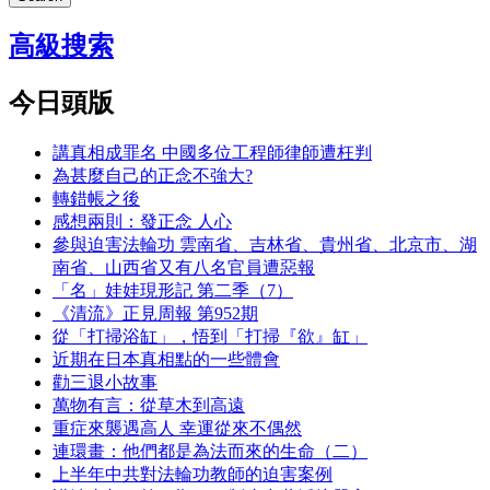
高級搜索
今日頭版
講真相成罪名 中國多位工程師律師遭枉判
為甚麼自己的正念不強大?
轉錯帳之後
感想兩則：發正念 人心
參與迫害法輪功 雲南省、吉林省、貴州省、北京市、湖
南省、山西省又有八名官員遭惡報
「名」娃娃現形記 第二季（7）
《清流》正見周報 第952期
從「打掃浴缸」，悟到「打掃『欲』缸」
近期在日本真相點的一些體會
勸三退小故事
萬物有言：從草木到高遠
重症來襲遇高人 幸運從來不偶然
連環畫：他們都是為法而來的生命（二）
上半年中共對法輪功教師的迫害案例