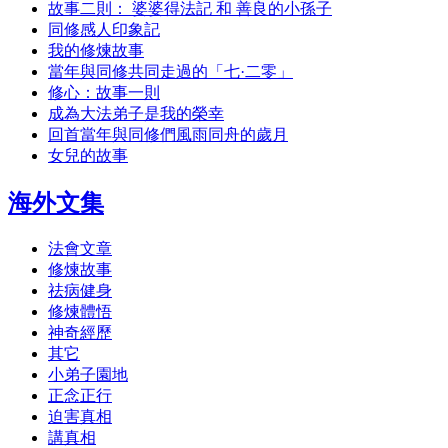
故事二則： 婆婆得法記 和 善良的小孫子
同修感人印象記
我的修煉故事
當年與同修共同走過的「七·二零」
修心：故事一則
成為大法弟子是我的榮幸
回首當年與同修們風雨同舟的歲月
女兒的故事
海外文集
法會文章
修煉故事
祛病健身
修煉體悟
神奇經歷
其它
小弟子園地
正念正行
迫害真相
講真相