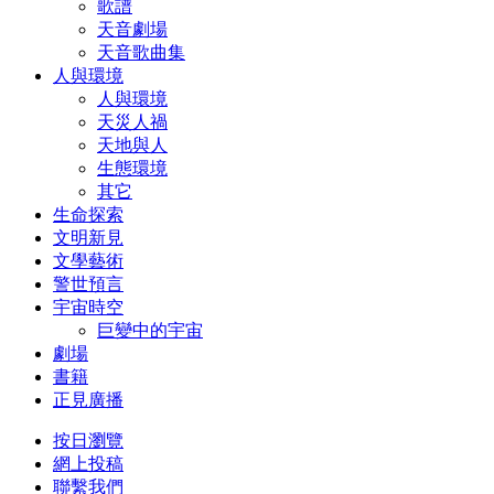
歌譜
天音劇場
天音歌曲集
人與環境
人與環境
天災人禍
天地與人
生態環境
其它
生命探索
文明新見
文學藝術
警世預言
宇宙時空
巨變中的宇宙
劇場
書籍
正見廣播
按日瀏覽
網上投稿
聯繫我們