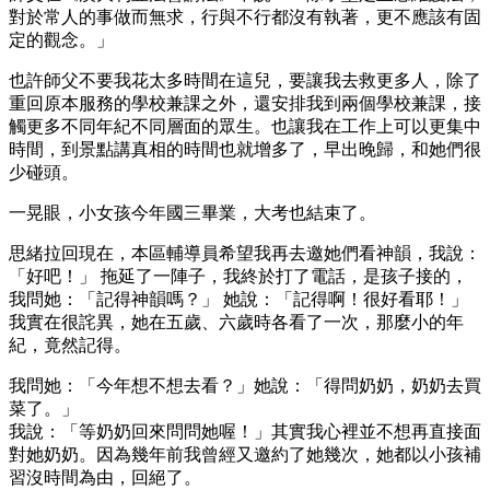
對於常人的事做而無求，行與不行都沒有執著，更不應該有固
定的觀念。」
也許師父不要我花太多時間在這兒，要讓我去救更多人，除了
重回原本服務的學校兼課之外，還安排我到兩個學校兼課，接
觸更多不同年紀不同層面的眾生。也讓我在工作上可以更集中
時間，到景點講真相的時間也就增多了，早出晚歸，和她們很
少碰頭。
一晃眼，小女孩今年國三畢業，大考也結束了。
思緒拉回現在，本區輔導員希望我再去邀她們看神韻，我說：
「好吧！」 拖延了一陣子，我終於打了電話，是孩子接的，
我問她：「記得神韻嗎？」 她說：「記得啊！很好看耶！」
我實在很詫異，她在五歲、六歲時各看了一次，那麼小的年
紀，竟然記得。
我問她：「今年想不想去看？」她說：「得問奶奶，奶奶去買
菜了。」
我說：「等奶奶回來問問她喔！」其實我心裡並不想再直接面
對她奶奶。因為幾年前我曾經又邀約了她幾次，她都以小孩補
習沒時間為由，回絕了。