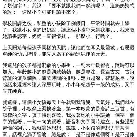
了幾個字！」我說：「要不就跟我們一起讀呢？」這奶奶疑惑
的說：「這麼小？可能也讀不來？」
學校開課之後，私塾的小孩除了例假日，平常時間就去上學
了。我跟小女孩的奶奶說，讓這個小孩每天到我那兒，我來教
她讀書認字，奶奶一直很懷疑，「那麼小，行嗎？」
上天賜給每個孩子同樣的天賦，讓他們在耳朵最靈敏，心思最
單純的幼兒階段，能先入為主的納進純淨的元素。
我這兒的孩子都是混齡的小學生，一到六年級都有，隨時可以
加入。年齡越小的越是興致勃勃、越是專注，長篇古文、古詩
背誦的滾瓜爛熟，隨著時間的推移，定力越深，智慧越長，說
起話來還經常讓人深思玩味，小小年紀超乎一般的成熟，又不
失其純真。
就這樣，這個小女孩每天上午就到我這兒，天氣好，我們就在
院子裡，小板凳上緊挨著坐，第一本啟蒙的是唐詩三百首，有
韻律的文字，孩子特別喜歡。我拉著她的小手讓她一個字一個
字的指著，一句一句的跟著，語音和文字同時建立，有些淺顯
易懂的詞兒，我就讓她想想、說說，小女孩的聯想力非常豐
富，話裡充滿了譬喻，總是說：「是不是像這個呀！是不是像