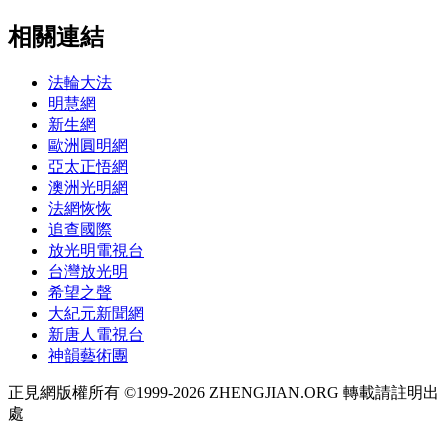
相關連結
法輪大法
明慧網
新生網
歐洲圓明網
亞太正悟網
澳洲光明網
法網恢恢
追查國際
放光明電視台
台灣放光明
希望之聲
大紀元新聞網
新唐人電視台
神韻藝術團
正見網版權所有 ©1999-2026 ZHENGJIAN.ORG 轉載請註明出
處