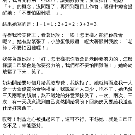
弱，我首先得用一些珠串，讓她數數兒，反覆操作，熟悉
「＋」的概念，沒問題了，再回到題目上作答，過程中總會提
醒她：「不要怕困難喔！」。
結果她寫的是：1＋1＝1；2＋2＝2；3＋3＝3。
弄得我啼笑皆非，看著她說：「唉！怎麼樣才能把你教會
呢？」她有點緊張了，小臉蛋很嚴肅，瞪大著眼對我說：「老
師，不要怕困難喔！」
我笑著跟她說：「好，怎麼樣把你教會是老師要努力的，怎麼
樣讓自己學會是你要努力的，我們都不要怕困難喔！」她終於
放鬆了下來，笑了。
奶奶開始要每個月給我教導費，我婉拒了。她就轉而送我一大
盒一大盒優質的食物禮品，我說家裡人口少，吃不了，她仍然
三天兩頭的饋贈，熬不過她的好意我接受了，一次、兩次、三
次…有一天我意識到自己竟然開始冀盼下回奶奶又要給我送個
什麼好東西了。
哎呀！利益之心被挑起來了，這可不行。不怨她，就是自己正
念不足，未能堅持。