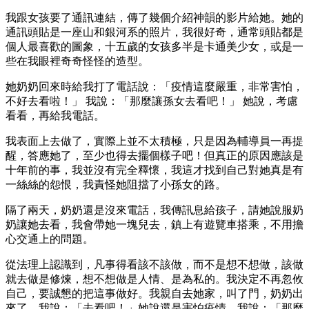
我跟女孩要了通訊連結，傳了幾個介紹神韻的影片給她。她的
通訊頭貼是一座山和銀河系的照片，我很好奇，通常頭貼都是
個人最喜歡的圖象，十五歲的女孩多半是卡通美少女，或是一
些在我眼裡奇奇怪怪的造型。
她奶奶回來時給我打了電話說：「疫情這麼嚴重，非常害怕，
不好去看啦！」 我說：「那麼讓孫女去看吧！」 她說，考慮
看看，再給我電話。
我表面上去做了，實際上並不太積極，只是因為輔導員一再提
醒，答應她了，至少也得去擺個樣子吧！但真正的原因應該是
十年前的事，我並沒有完全釋懷，我這才找到自己對她真是有
一絲絲的怨恨，我責怪她阻擋了小孫女的路。
隔了兩天，奶奶還是沒來電話，我傳訊息給孩子，請她說服奶
奶讓她去看，我會帶她一塊兒去，鎮上有遊覽車搭乘，不用擔
心交通上的問題。
從法理上認識到，凡事得看該不該做，而不是想不想做，該做
就去做是修煉，想不想做是人情、是為私的。我決定不再忽攸
自己，要誠懇的把這事做好。我親自去她家，叫了門，奶奶出
來了，我說：「去看吧！」她說還是害怕疫情，我說：「那麼