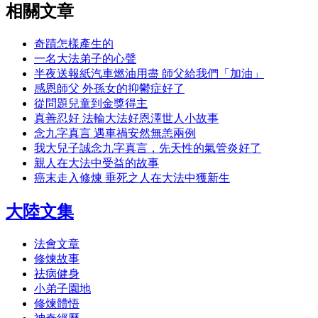
相關文章
奇蹟怎樣產生的
一名大法弟子的心聲
半夜送報紙汽車燃油用盡 師父給我們「加油」
感恩師父 外孫女的抑鬱症好了
從問題兒童到金獎得主
真善忍好 法輪大法好恩澤世人小故事
念九字真言 遇車禍安然無恙兩例
我大兒子誠念九字真言，先天性的氣管炎好了
親人在大法中受益的故事
癌末走入修煉 垂死之人在大法中獲新生
大陸文集
法會文章
修煉故事
祛病健身
小弟子園地
修煉體悟