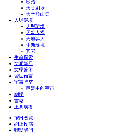
歌譜
天音劇場
天音歌曲集
人與環境
人與環境
天災人禍
天地與人
生態環境
其它
生命探索
文明新見
文學藝術
警世預言
宇宙時空
巨變中的宇宙
劇場
書籍
正見廣播
按日瀏覽
網上投稿
聯繫我們