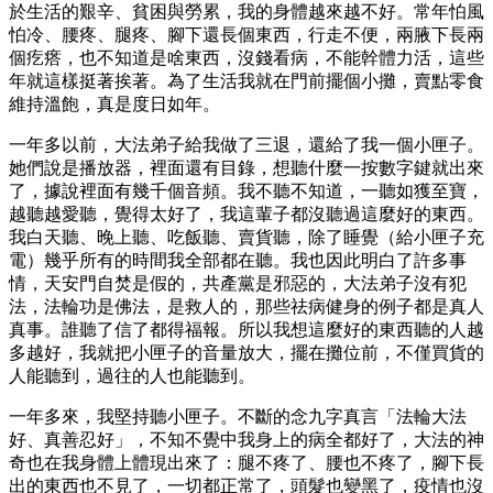
於生活的艱辛、貧困與勞累，我的身體越來越不好。常年怕風
怕冷、腰疼、腿疼、腳下還長個東西，行走不便，兩腋下長兩
個疙瘩，也不知道是啥東西，沒錢看病，不能幹體力活，這些
年就這樣挺著挨著。為了生活我就在門前擺個小攤，賣點零食
維持溫飽，真是度日如年。
一年多以前，大法弟子給我做了三退，還給了我一個小匣子。
她們說是播放器，裡面還有目錄，想聽什麼一按數字鍵就出來
了，據說裡面有幾千個音頻。我不聽不知道，一聽如獲至寶，
越聽越愛聽，覺得太好了，我這輩子都沒聽過這麼好的東西。
我白天聽、晚上聽、吃飯聽、賣貨聽，除了睡覺（給小匣子充
電）幾乎所有的時間我全部都在聽。我也因此明白了許多事
情，天安門自焚是假的，共產黨是邪惡的，大法弟子沒有犯
法，法輪功是佛法，是救人的，那些祛病健身的例子都是真人
真事。誰聽了信了都得福報。所以我想這麼好的東西聽的人越
多越好，我就把小匣子的音量放大，擺在攤位前，不僅買貨的
人能聽到，過往的人也能聽到。
一年多來，我堅持聽小匣子。不斷的念九字真言「法輪大法
好、真善忍好」，不知不覺中我身上的病全都好了，大法的神
奇也在我身體上體現出來了：腿不疼了、腰也不疼了，腳下長
出的東西也不見了，一切都正常了，頭髮也變黑了，疫情也沒