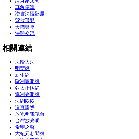
講真象短句
真象傳單
證實法攝影展
營救孤兒
天國樂團
法難交流
相關連結
法輪大法
明慧網
新生網
歐洲圓明網
亞太正悟網
澳洲光明網
法網恢恢
追查國際
放光明電視台
台灣放光明
希望之聲
大紀元新聞網