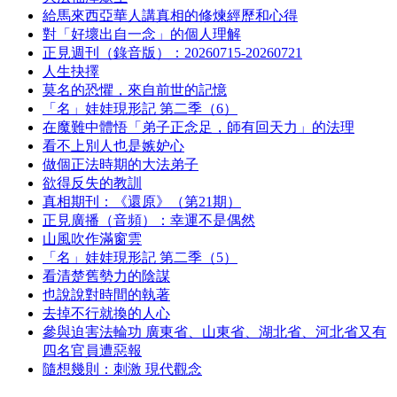
給馬來西亞華人講真相的修煉經歷和心得
對「好壞出自一念」的個人理解
正見週刊（錄音版）：20260715-20260721
人生抉擇
莫名的恐懼，來自前世的記憶
「名」娃娃現形記 第二季（6）
在魔難中體悟「弟子正念足，師有回天力」的法理
看不上別人也是嫉妒心
做個正法時期的大法弟子
欲得反失的教訓
真相期刊：《還原》（第21期）
正見廣播（音頻）：幸運不是偶然
山風吹作滿窗雲
「名」娃娃現形記 第二季（5）
看清楚舊勢力的陰謀
也說說對時間的執著
去掉不行就換的人心
參與迫害法輪功 廣東省、山東省、湖北省、河北省又有
四名官員遭惡報
隨想幾則：刺激 現代觀念