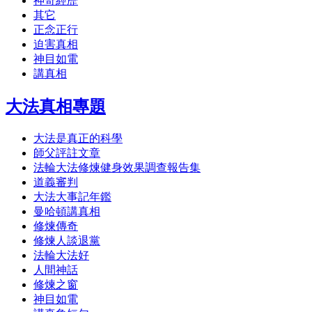
神奇經歷
其它
正念正行
迫害真相
神目如電
講真相
大法真相專題
大法是真正的科學
師父評註文章
法輪大法修煉健身效果調查報告集
道義審判
大法大事記年鑑
曼哈頓講真相
修煉傳奇
修煉人談退黨
法輪大法好
人間神話
修煉之窗
神目如電