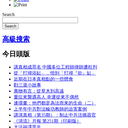
Search
Search
高級搜索
今日頭版
講真相成罪名 中國多位工程師律師遭枉判
從「打掃浴缸」，悟到「打掃『欲』缸」
近期在日本真相點的一些體會
勸三退小故事
萬物有言：從草木到高遠
重症來襲遇高人 幸運從來不偶然
連環畫：他們都是為法而來的生命（二）
上半年中共對法輪功教師的迫害案例
講清真相（第35期）：制止中共活摘器官
《清流》月報 第251期（印刷版）
大法福澤眾生