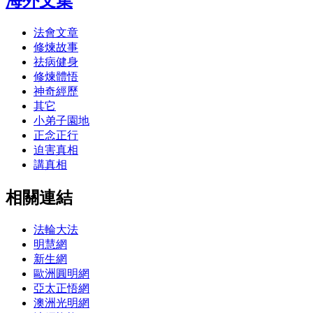
海外文集
法會文章
修煉故事
祛病健身
修煉體悟
神奇經歷
其它
小弟子園地
正念正行
迫害真相
講真相
相關連結
法輪大法
明慧網
新生網
歐洲圓明網
亞太正悟網
澳洲光明網