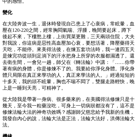
中的感悟。
變化
在大陸奔波一生，退休時發現自己患上了心衰病，常眩暈，血
壓在120-220之間，經常胸悶氣喘、浮腫，晚間要起床，蹲下
後起不來，下樓愁上樓，上街買菜更難，三天兩頭住院，大夫
對我說，你這病是惡性高血壓加心衰，要想活著，降壓藥得天
天吃，不能停。來美得法後，在煉五套功法時，我一連四五天
是煉完功從頭到足淌下的汗水把身上所穿的衣服都濕透了。還
去衛生間，一會兒一趟，師父在《轉法輪》中講：「……你帶
著有病的身體，你是修煉不了的。我要給你淨化身體。淨化身
體只局限在真正來學功的人，真正來學法的人。」經過短短的
十多天，我的頭不眩暈，胸也不喘不悶了，雙腿走路輕快，晚
上是一睡到天亮，可精神了。
從大陸我是帶著一身病、很多藥來的，在美國得法修煉只是十
幾天，至今我一粒藥沒吃，可身上一切病狀都沒有了，這不是
修煉法輪大法的神奇功效嗎？感謝師父慈悲給予我新的生機，
我發自內心的說，法輪大法是正法，法輪大法好，洪傳法輪大
法。
機緣