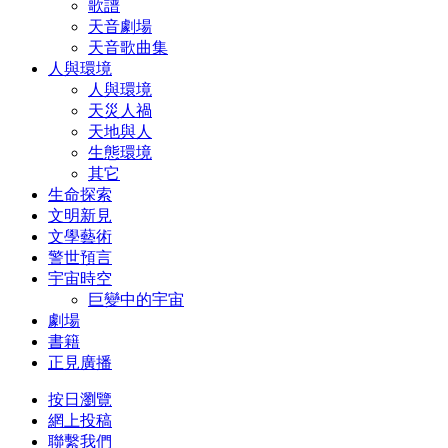
歌譜
天音劇場
天音歌曲集
人與環境
人與環境
天災人禍
天地與人
生態環境
其它
生命探索
文明新見
文學藝術
警世預言
宇宙時空
巨變中的宇宙
劇場
書籍
正見廣播
按日瀏覽
網上投稿
聯繫我們