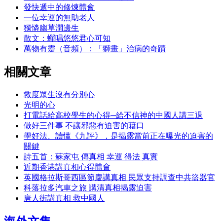
發快遞中的修煉體會
一位幸運的無助老人
獨憐幽草澗邊生
散文：蟬唱悠悠君心可知
萬物有靈（音頻）：「獅畫」治病的奇蹟
相關文章
救度眾生沒有分別心
光明的心
打電話給高校學生的心得─給不信神的中國人講三退
做好三件事 不讓邪惡有迫害的藉口
學好法、讀懂《九評》，是揭露當前正在曝光的迫害的
關鍵
詩五首：蘇家屯 傳真相 幸運 得法 真實
近期香港講真相心得體會
英國格拉斯哥西區節慶講真相 民眾支持調查中共盜器官
科落拉多汽車之旅 講清真相揭露迫害
唐人街講真相 救中國人