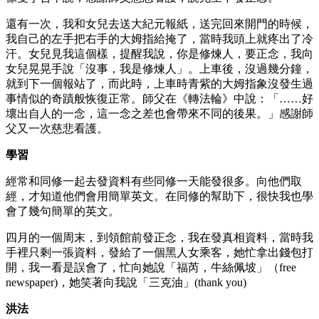
還有一次，我和女兒去送大紀元報紙，送完回來開門的時候，
我自己的左手把右手的大姆指給掩了，當時我頭上就疼出了冷
汗。女兒見我這個樣，提醒我說，你是修煉人，要正念，我向
女兒晃晃手說「沒事，我是修煉人」。上車後，沒過幾分鐘，
就到下一個報站了，而此時，上車時青紫的大姆指象沒發生過
事情似的奇蹟般恢復正常。師父在《轉法輪》中說：「……好
壞出自人的一念，這一念之差也會帶來不同的後果。」感謝師
父又一次慈悲看護。
學習
經常和同修一起去發資料有些同修一天能發很多。向他們取
經，才知道他們會用簡單英文。在同修的幫助下，很快我也學
會了幾句簡單的英文。
四月的一個周末，到領館前發正念，我在發真相資料，當時我
手裡只剩一張資料，發給了一個黑人女乘客，她忙拿出錢包打
開，我一看是誤會了，忙向她說「福芮，牛絲佩坡」（free
newspaper)，她笑著向我說「三克油」(thank you)
洪法