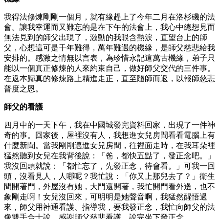
我得法修煉剛剛一個月，就有緣趕上了今年二月在洛杉磯的法
會。讓我幸運而又難忘的是在下午的法會上，我心中總想見而
無法見到的師父出現了，激動的我眼含熱淚，直望台上的師
父，心想這可是千年難得，萬年難遇的機緣，是師父慈悲給我
安排的。感激之情無以言表，為珍惜永記這萬古機緣，弟子只
能以一個真正修煉的人來約束自己，做好師父交代的三件事。
在返本歸真的修煉路上精進走正，直至隨師而返，以報師慈悲
普度之恩。
師父的看護
四月中的一天下午，我在中國城發完資料回家，出現了一件神
奇的事。回家後，屋裡沒有人，我想進女兒房間看看電腦上有
什麼新聞。當我剛剛邁進女兒房間，往裡面走時，在我耳朵裡
猛然聽到女兒在我背後說：「爸，都快五點了，發正念吧。」
我沒回頭就說：「都忙忘了，先發正念，待會看。」可我一回
頭，沒看見人，人哪呢？我忙說：「你又上那兒去了？」衛生
間開著門，外屋沒有她，大門還開著，我忙開門看外邊，也不
象剛走啊！女兒沒回來，可明明是她聲音啊，我猛然醒悟過
來，師父用神通看護、指導我，要我發正念，我忙向師父的法
像雙手合十說，感謝師父慈悲看護，說完坐下發正念。