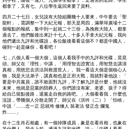
到手裡，隨後一連八、九個學生都拿了，走過去的老師、學生
都拿了，又有七、八位學生返回來要了資料。
四月二十七日，女兒說有大陸組團幾十人要來，中午要去「聖
龍軒」，需調整一下大紀元報，那天是周四，滿華埠廣場十二
個報點的報紙，集中到一起就二十三份，為挽救大陸人，都拿
過去了。他們飯後出來計十七人，十多人手拿大紀元報，我向
他們遞出九評和光碟說，各位飯後看看這個不？都是中國人，
碰到一起是緣份，看看吧！
七，八個人看一個大個，這個人看我手中的九評和光碟，晃晃
頭。師父在「理性」中講，「用理智去證實法，用智慧去講清
真相，用慈悲去洪法與救渡世人」。我一看這大個是個核心人
物，我是大法弟子，講真相也是正邪大戰，我就對著他說：「
要是中共黨員，誰不敢面對九評，不了解九評是什麼，他就沒
未來，他就是惡黨的陪葬人，你們誰沒有家、老婆、孩子？得
給自己留點後路，退黨走自救的路吧。」大個看看我，什麼也
沒說，帶幾個人分散走開了。師父在《洪吟（二）》「怕啥」
中說「……念一正 惡就垮 修煉人 裝著法 發正念 爛鬼
炸……」
在十二生肖石相處，有一個掉隊成員，象是在看肖相，也象在
等什麼人，我走上前，遞過九評和光碟，說：「中國人看看