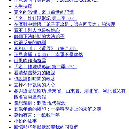
正見週刊（錄音版）：20260715-20260721
人生抉擇
莫名的恐懼，來自前世的記憶
「名」娃娃現形記 第二季（6）
在魔難中體悟「弟子正念足，師有回天力」的法理
看不上別人也是嫉妒心
做個正法時期的大法弟子
欲得反失的教訓
真相期刊：《還原》（第21期）
正見廣播（音頻）：幸運不是偶然
山風吹作滿窗雲
「名」娃娃現形記 第二季（5）
看清楚舊勢力的陰謀
也說說對時間的執著
去掉不行就換的人心
參與迫害法輪功 廣東省、山東省、湖北省、河北省又有
四名官員遭惡報
隨想幾則：刺激 現代觀念
五億年前的腳印：一樁科學史上的未解之謎
萬物有言：一紙載千年
小松的故事
回憶那些年默默影響我的同修們