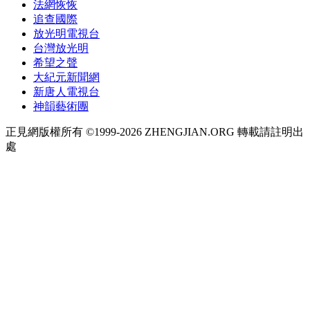
法網恢恢
追查國際
放光明電視台
台灣放光明
希望之聲
大紀元新聞網
新唐人電視台
神韻藝術團
正見網版權所有 ©1999-2026 ZHENGJIAN.ORG 轉載請註明出
處