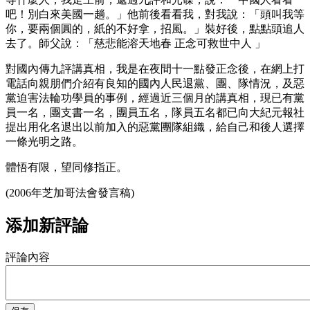
吧！別白來美國一趟。」他前後看看我，對我說：「頭叫我等
你，要兩個圓的，紙的不好拿，招風。」裝好後，點點頭追人
去了。師父說：「慈悲能溶天地春 正念可救世中人 」
對國內傳九評講真相，我是在夜間十一點發正念後，在網上打
電話向親朋們介紹有良知的國內人民退黨、團、隊情況，及惡
黨迫害法輪功學員的事例，經過近三個月的講真相，現已有黨
員一名，團支書一名，團員五名，隊員五名都已向大紀元報社
提出用化名退出以前加入的惡黨團隊組織，給自己和後人選擇
一條光明之路。
體悟有限，望同修指正。
(2006年芝加哥法會發言稿)
添加新評論
評論內容