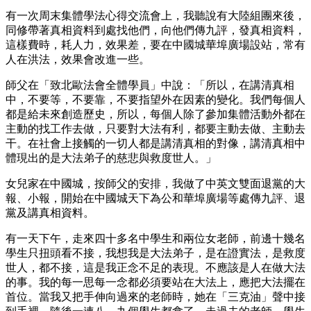
有一次周末集體學法心得交流會上，我聽說有大陸組團來後，
同修帶著真相資料到處找他們，向他們傳九評，發真相資料，
這樣費時，耗人力，效果差，要在中國城華埠廣場設站，常有
人在洪法，效果會改進一些。
師父在「致北歐法會全體學員」中說：「所以，在講清真相
中，不要等，不要靠，不要指望外在因素的變化。我們每個人
都是給未來創造歷史，所以，每個人除了參加集體活動外都在
主動的找工作去做，只要對大法有利，都要主動去做、主動去
干。在社會上接觸的一切人都是講清真相的對像，講清真相中
體現出的是大法弟子的慈悲與救度世人。」
女兒家在中國城，按師父的安排，我做了中英文雙面退黨的大
報、小報，開始在中國城天下為公和華埠廣場等處傳九評、退
黨及講真相資料。
有一天下午，走來四十多名中學生和兩位女老師，前邊十幾名
學生只扭頭看不接，我想我是大法弟子，是在證實法，是救度
世人，都不接，這是我正念不足的表現。不應該是人在做大法
的事。我的每一思每一念都必須要站在大法上，應把大法擺在
首位。當我又把手伸向過來的老師時，她在「三克油」聲中接