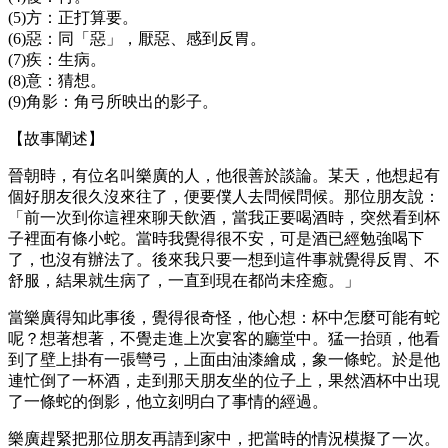
(5)方：正打算要。
(6)惡：同「惡」，厭惡、感到反胃。
(7)疾：生病。
(8)意：猜想。
(9)角影：角弓所映出的影子。
【故事闡述】
晉朝時，有位名叫樂廣的人，他很善於談論。某天，他想起有
個好朋友很久沒來往了，便要僕人去問候問候。那位朋友說：
「前一次到你這裡來聊天飲酒，當我正要喝酒時，突然看到杯
子裡面有條小蛇。當時我覺得很不安，可是酒已經勉強喝下
了，也沒有辦法了。後來我只要一想到這件事就覺得反胃、不
舒服，結果就生病了，一直到現在都尚未痊癒。」
當樂廣得知此事後，覺得很奇怪，他心想：杯中怎麼可能有蛇
呢？想著想著，不覺走進上次宴客的廳堂中。猛一抬頭，他看
到了壁上掛有一張彎弓，上面由油漆繪成，象一條蛇。於是他
連忙倒了一杯酒，走到那天朋友坐的位子上，果然酒杯中出現
了一條蛇的倒影，他立刻明白了事情的經過。
樂廣趕緊把那位朋友再請到家中，把當時的情況模擬了一次。