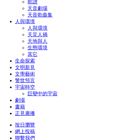
歌譜
天音劇場
天音歌曲集
人與環境
人與環境
天災人禍
天地與人
生態環境
其它
生命探索
文明新見
文學藝術
警世預言
宇宙時空
巨變中的宇宙
劇場
書籍
正見廣播
按日瀏覽
網上投稿
聯繫我們