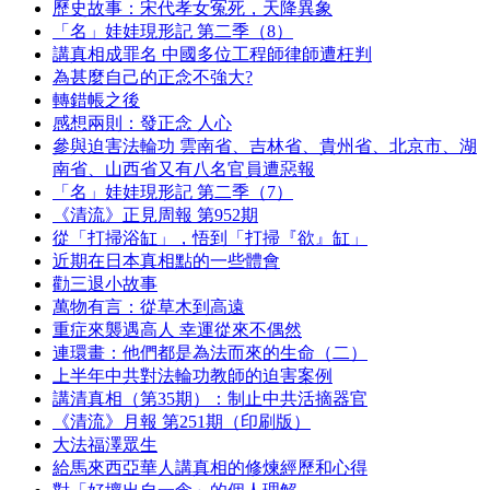
歷史故事：宋代孝女冤死，天降異象
「名」娃娃現形記 第二季（8）
講真相成罪名 中國多位工程師律師遭枉判
為甚麼自己的正念不強大?
轉錯帳之後
感想兩則：發正念 人心
參與迫害法輪功 雲南省、吉林省、貴州省、北京市、湖
南省、山西省又有八名官員遭惡報
「名」娃娃現形記 第二季（7）
《清流》正見周報 第952期
從「打掃浴缸」，悟到「打掃『欲』缸」
近期在日本真相點的一些體會
勸三退小故事
萬物有言：從草木到高遠
重症來襲遇高人 幸運從來不偶然
連環畫：他們都是為法而來的生命（二）
上半年中共對法輪功教師的迫害案例
講清真相（第35期）：制止中共活摘器官
《清流》月報 第251期（印刷版）
大法福澤眾生
給馬來西亞華人講真相的修煉經歷和心得