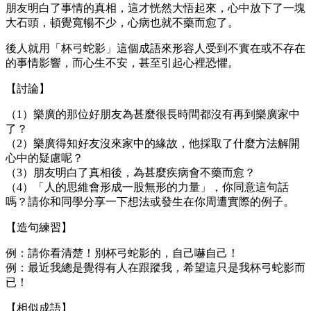
朋友明白了事情的真相，這才恍然大悟起來，心中放下了一塊
大石頭，頓覺寬暢不少，心病也就不藥而愈了。
後人就用「杯弓蛇影」這個成語來形容人受到不實在或不存在
的事情影響，而心生不安，甚至引起心裡恐懼。
【討論】
（1）樂廣的那位好朋友為甚麼很長時間都沒有再到樂廣家中
了？
（2）樂廣得知好友沒來家中的緣故，他採取了什麼方法解開
心中的疑慮呢？
（3）朋友明白了真相後，為甚麼疾病會不藥而愈？
（4）「人的思維會形成一股無形的力量」，你同意這句話
嗎？請你和同學分享一下想法或發生在你周遭實際的例子。
【造句練習】
例：請你看清楚！別杯弓蛇影的，自己嚇自己！
例：最近我總是覺得有人在跟蹤我，希望這只是我杯弓蛇影而
已！
【相似成語】