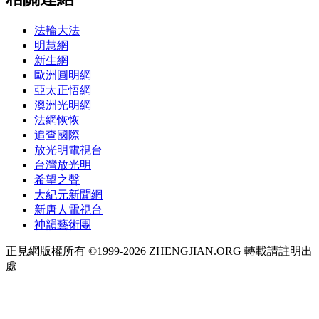
法輪大法
明慧網
新生網
歐洲圓明網
亞太正悟網
澳洲光明網
法網恢恢
追查國際
放光明電視台
台灣放光明
希望之聲
大紀元新聞網
新唐人電視台
神韻藝術團
正見網版權所有 ©1999-2026 ZHENGJIAN.ORG 轉載請註明出
處