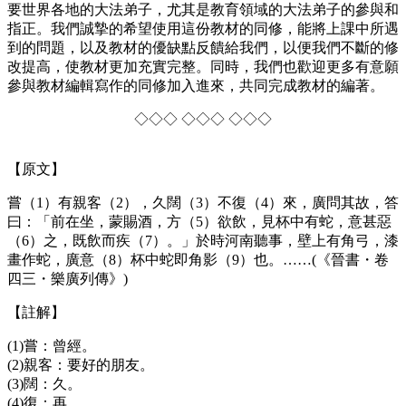
要世界各地的大法弟子，尤其是教育領域的大法弟子的參與和
指正。我們誠摯的希望使用這份教材的同修，能將上課中所遇
到的問題，以及教材的優缺點反饋給我們，以便我們不斷的修
改提高，使教材更加充實完整。同時，我們也歡迎更多有意願
參與教材編輯寫作的同修加入進來，共同完成教材的編著。
◇◇◇ ◇◇◇ ◇◇◇
【原文】
嘗（1）有親客（2），久闊（3）不復（4）來，廣問其故，答
曰：「前在坐，蒙賜酒，方（5）欲飲，見杯中有蛇，意甚惡
（6）之，既飲而疾（7）。」於時河南聽事，壁上有角弓，漆
畫作蛇，廣意（8）杯中蛇即角影（9）也。……(《晉書・卷
四三・樂廣列傳》)
【註解】
(1)嘗：曾經。
(2)親客：要好的朋友。
(3)闊：久。
(4)復：再。