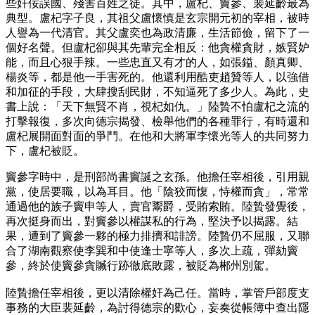
些奸佞誤國、殘害百姓之徒。其中，盧杞、竇參、裴延齡最為
典型。盧杞字子良，其祖父盧懷慎是玄宗開元初的宰相，被時
人譽為一代清官。其父盧奕也為政清廉，生活節儉，留下了一
個好名聲。但盧杞卻與其先輩完全相反：他貪權貪財，嫉賢妒
能，而且心狠手辣。一些忠直又有才的人，如張鎰、顏真卿、
楊炎等，都是他一手害死的。他還利用酷吏趙贊等人，以強借
和加征的手段，大肆搜刮民財，不知逼死了多少人。為此，史
書上說：「天下無賢不肖，視杞如仇。」陸贄不怕盧杞之流的
打擊報復，多次向德宗揭發、檢舉他們的各種罪行，有時還和
盧杞展開面對面的爭鬥。在他和大將軍李懷光等人的共同努力
下，盧杞被貶。
竇參字時中，是刑部尚書竇誕之玄孫。他擔任宰相後，引用親
黨，使居要職，以為耳目。他「陰狡而愎，恃權而貪」，常常
通過他的族子竇申等人，賣官鬻爵，受賄索賄。陸贄發覺後，
再次挺身而出，對竇參以權謀私的行為，堅決予以揭露。結
果，遭到了竇參一夥的極力排擠和誹謗。陸贄仍不屈服，又聯
合了湖南觀察使李巽和中使逢士寧等人，多次上疏，彈劾竇
參，終於使竇參貪贓行跡徹底敗露，被貶為郴州別駕。
陸贄擔任宰相後，更以清除權奸為己任。當時，掌管戶部度支
事務的大臣裴延齡，為討得德宗的歡心，妄奏從帳簿中查出隱