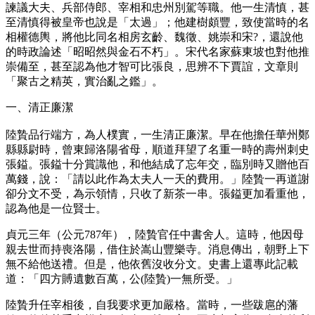
諫議大夫、兵部侍郎、宰相和忠州別駕等職。他一生清慎，甚
至清慎得被皇帝也說是「太過」；他建樹頗豐，致使當時的名
相權德輿，將他比同名相房玄齡、魏徵、姚崇和宋?，還說他
的時政論述「昭昭然與金石不朽」。宋代名家蘇東坡也對他推
崇備至，甚至認為他才智可比張良，思辨不下賈誼，文章則
「聚古之精英，實治亂之鑑」。
一、清正廉潔
陸贄品行端方，為人樸實，一生清正廉潔。早在他擔任華州鄭
縣縣尉時，曾東歸洛陽省母，順道拜望了名重一時的壽州刺史
張鎰。張鎰十分賞識他，和他結成了忘年交，臨別時又贈他百
萬錢，說：「請以此作為太夫人一天的費用。」陸贄一再道謝
卻分文不受，為示領情，只收了新茶一串。張鎰更加看重他，
認為他是一位賢士。
貞元三年（公元787年），陸贄官任中書舍人。這時，他因母
親去世而持喪洛陽，借住於嵩山豐樂寺。消息傳出，朝野上下
無不給他送禮。但是，他依舊沒收分文。史書上還專此記載
道：「四方賻遺數百萬，公(陸贄)一無所受。」
陸贄升任宰相後，自我要求更加嚴格。當時，一些跋扈的藩