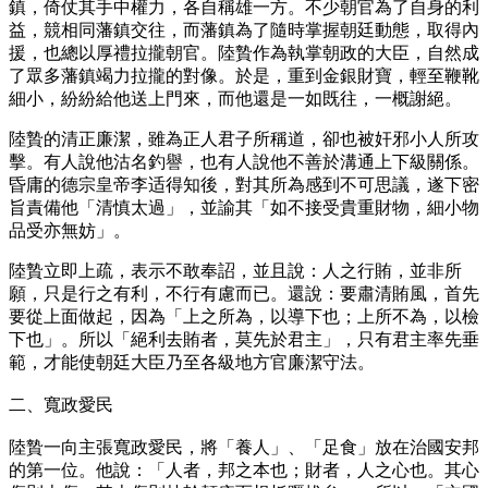
鎮，倚仗其手中權力，各自稱雄一方。不少朝官為了自身的利
益，競相同藩鎮交往，而藩鎮為了隨時掌握朝廷動態，取得內
援，也總以厚禮拉攏朝官。陸贄作為執掌朝政的大臣，自然成
了眾多藩鎮竭力拉攏的對像。於是，重到金銀財寶，輕至鞭靴
細小，紛紛給他送上門來，而他還是一如既往，一概謝絕。
陸贄的清正廉潔，雖為正人君子所稱道，卻也被奸邪小人所攻
擊。有人說他沽名釣譽，也有人說他不善於溝通上下級關係。
昏庸的德宗皇帝李适得知後，對其所為感到不可思議，遂下密
旨責備他「清慎太過」，並諭其「如不接受貴重財物，細小物
品受亦無妨」。
陸贄立即上疏，表示不敢奉詔，並且說：人之行賄，並非所
願，只是行之有利，不行有慮而已。還說：要肅清賄風，首先
要從上面做起，因為「上之所為，以導下也；上所不為，以檢
下也」。所以「絕利去賄者，莫先於君主」，只有君主率先垂
範，才能使朝廷大臣乃至各級地方官廉潔守法。
二、寬政愛民
陸贄一向主張寬政愛民，將「養人」、「足食」放在治國安邦
的第一位。他說：「人者，邦之本也；財者，人之心也。其心