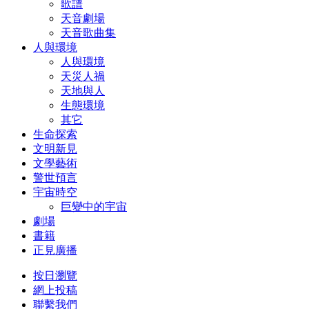
歌譜
天音劇場
天音歌曲集
人與環境
人與環境
天災人禍
天地與人
生態環境
其它
生命探索
文明新見
文學藝術
警世預言
宇宙時空
巨變中的宇宙
劇場
書籍
正見廣播
按日瀏覽
網上投稿
聯繫我們