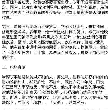
使百姓叫苦連天。陸贄從客觀實際出發，取消了這兩項硬性規
定。同時，他將官吏所治地區戶口的增減、田地的贏縮、為預
防自然災害而設置義倉的多少等等，作為衡量官吏是否稱職的
標準。
第三，陸贄強調多為百姓辦實事，諸如興修水利，墾荒造田，
修建學堂等等。多年來，他一直照此目標而努力。即使在他晚
年遭迫害而被貶為忠州(四川忠縣)別駕時，他也依然關心著百
姓疾苦。當時，忠州地區瘴氣襲人，疾病流行，百姓深受其
害。他在百忙中還排除種種困難，檢索藥典，搜集單方，彙編
了《陸氏集驗方》五十篇，為解除百姓疾苦，貢獻了自己最後
的心力。
三、犯顏直諫
唐德宗李适是位貪財好利的人。據史載，他搜刮貯存在內庫的
財物堆積如山，卻只許進，不許出。既使在建中年間，田悅、
李正己等人率部造反，軍需不足，他也不拿出自己的庫存錢。
當他被叛軍趕到奉天(今陝西乾縣)，心裡想的仍然是金銀財
寶。所以，當此後河東收復，諸道貢獻漸廣，他又開始積貢物
於廊下，並題名「瓊林」、「大盈」，以為私有。