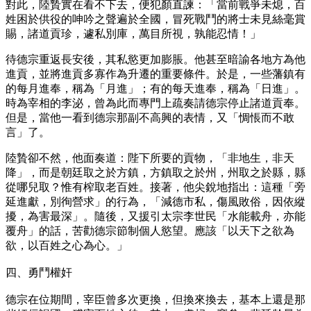
對此，陸贄實在看不下去，便犯顏直諫：「當前戰爭未熄，百
姓困於供役的呻吟之聲遍於全國，冒死戰鬥的將士未見絲毫賞
賜，諸道貢珍，遽私別庫，萬目所視，孰能忍情！」
待德宗重返長安後，其私慾更加膨脹。他甚至暗諭各地方為他
進貢，並將進貢多寡作為升遷的重要條件。於是，一些藩鎮有
的每月進奉，稱為「月進」；有的每天進奉，稱為「日進」。
時為宰相的李泌，曾為此而專門上疏奏請德宗停止諸道貢奉。
但是，當他一看到德宗那副不高興的表情，又「惆悵而不敢
言」了。
陸贄卻不然，他面奏道：陛下所要的貢物，「非地生，非天
降」，而是朝廷取之於方鎮，方鎮取之於州，州取之於縣，縣
從哪兒取？惟有榨取老百姓。接著，他尖銳地指出：這種「旁
延進獻，別徇營求」的行為，「減德市私，傷風敗俗，因依縱
擾，為害最深」。隨後，又援引太宗李世民「水能載舟，亦能
覆舟」的話，苦勸德宗節制個人慾望。應該「以天下之欲為
欲，以百姓之心為心。」
四、勇鬥權奸
德宗在位期間，宰臣曾多次更換，但換來換去，基本上還是那