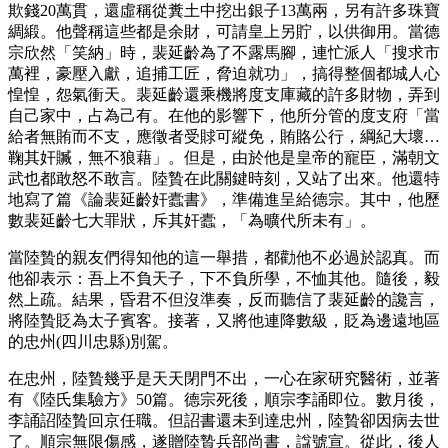
欺錢20萬貫，還虛稱從糞土中挖出銀子13萬兩，另有許多珠寶
綢緞。他聲稱這些都是余財，可請皇上另貯，以供御用。當德
宗欣然「笑納」時，裴延齡為了不露馬腳，連忙派人「搜求市
萬裡，豪壓入獻，追捕工匠，脅迫就功」，搞得整個都城人心
惶惶，怨氣衝天。裴延齡還乘機將度支庫藏的許多財物，弄到
自己家中，占為己有。在他的影響下，他所分管的度支府「當
給者無賄而不支，應徵者受賕可縱免，賄賂公行，綱紀大壞…
鞠其奸贓，無不狼藉」。但是，由於他是皇帝的寵臣，滿朝文
武也都敢怒不敢言。陸贄在此關鍵時刻，又站了出來。他還特
地寫了篇《論裴延齡奸蠹書》，準備進呈給德宗。其中，他歷
數裴延齡七大罪狀，斥其奸蠹，「為曠代所未有」。
當陸贄的親友們得知他的這一舉措，都勸他不必過於認真。而
他卻表示：吾上不負天子，下不負所學，不恤其他。隨後，毅
然上疏。結果，昏君不但沒準奏，反而聽信了裴延齡的讒言，
將陸贄貶為太子賓客。接著，又將他連降數級，貶為邊遠地區
的忠州(四川忠縣)別駕。
在忠州，陸贄幾乎是天天閉門不出，一心在家研究醫術，並著
有《陸氏集驗方》50篇。德宗死後，順宗李誦即位。數月後，
李誦詔陸贄回京任職。但詔書還未到達忠州，陸贄卻因病去世
了。順宗無限傷感，遂贈陸贄兵部尚書，諡號宣。從此，後人