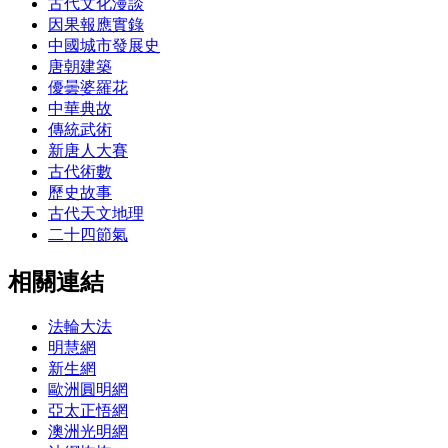
古代文化漫談
因果報應實錄
中國城市發展史
唐朝建築
優曇婆羅花
中華典故
傳統武術
新唐人大賽
古代術數
歷史故事
古代天文地理
二十四節氣
相關連結
法輪大法
明慧網
新生網
歐洲圓明網
亞太正悟網
澳洲光明網