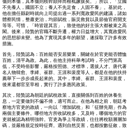
傷則本傷，其本傷則枝幹顛瘁而根柢蹶拔矣。」所以，「立國
不先養人，國固不立；養人不先足食，人固不養」。基於此，
他在擔任縣尉時就向上司提出過一系列寬政愛民的建議，諸如
體察民情，整肅吏治，均節賦稅，賑災救貧以及節儉官府開支
等等。可惜，「時皆韙其言」，致使他的好主張大都被束之高
閣。後來，陸贄的官職不斷升遷，權力日益增大，其寬政愛民
的思想卻未變。他為了實現其多年的願望，遂採取了許多有效
措施。
首先，陸贄認為：百姓能否安居樂業，關鍵在於官吏能否體恤
百姓，清平為政。為此，在他主持科舉考試時，不分門第高
低，不受時俗影響，嚴格按照德、才標準，選拔人才。唐代著
名人物韓愈、李絳、崔群、王涯和裴度等人，都是在他的扶持
薦舉下一步步成長起來的。其中，李絳、崔群、王涯和裴度，
後來還都官至宰相，實行了許多惠民政策。
其次，陸贄認為朝廷的賦稅政策，直接關係到百姓的休養生
息，一定要做到不偏不倚，適可而止。在他為相之前，朝廷考
察地方官吏的政績，一向以「增加賦稅」和「征辦先期」作為
兩個主要條件。哪些地方所收賦稅多，又及時，哪個地方的官
吏就被認為精明強幹。官吏為爭上等政績，往往將稅額層層加
碼，並嚴格規定按時征齊。遇到自然災害，也都按數征斂，致