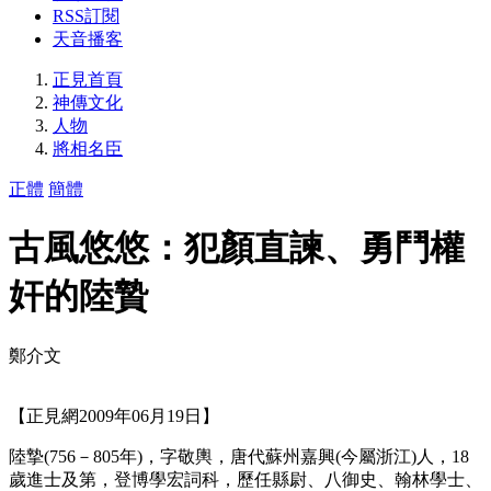
RSS訂閱
天音播客
正見首頁
神傳文化
人物
將相名臣
正體
簡體
古風悠悠：犯顏直諫、勇鬥權
奸的陸贄
鄭介文
【正見網2009年06月19日】
陸摯(756－805年)，字敬輿，唐代蘇州嘉興(今屬浙江)人，18
歲進士及第，登博學宏詞科，歷任縣尉、八御史、翰林學士、