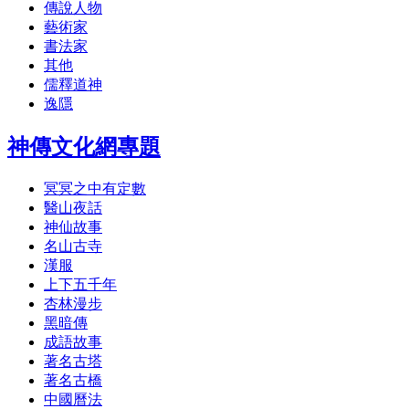
傳說人物
藝術家
書法家
其他
儒釋道神
逸隱
神傳文化網專題
冥冥之中有定數
醫山夜話
神仙故事
名山古寺
漢服
上下五千年
杏林漫步
黑暗傳
成語故事
著名古塔
著名古橋
中國曆法