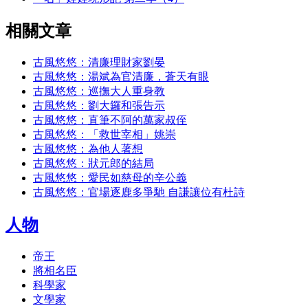
相關文章
古風悠悠：清廉理財家劉晏
古風悠悠：湯斌為官清廉，蒼天有眼
古風悠悠：巡撫大人重身教
古風悠悠：劉大鑼和張告示
古風悠悠：直筆不阿的萬家叔侄
古風悠悠：「救世宰相」姚崇
古風悠悠：為他人著想
古風悠悠：狀元郎的結局
古風悠悠：愛民如慈母的辛公義
古風悠悠：官場逐鹿多爭馳 自謙讓位有杜詩
人物
帝王
將相名臣
科學家
文學家