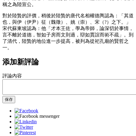
稱之為陸宣公。
對於陸贄的評價，稍後於陸贄的唐代名相權德輿認為：「其道
也，與伊（伊尹）征（魏徵）、姚（崇）、宋（?）之下。」
宋代蘇東坡認為：他「才本王佐，學為帝師，論深切於事情，
言不離於道德，智如子房而文則過，辯如賈誼而術不疏」。到
了清代，陸贄的地位進一步提高，被列為從祀孔廟的賢哲之
一。
添加新評論
評論內容
保存