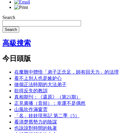
Search
Search
高級搜索
今日頭版
在魔難中體悟「弟子正念足，師有回天力」的法理
看不上別人也是嫉妒心
做個正法時期的大法弟子
欲得反失的教訓
真相期刊：《還原》（第21期）
正見廣播（音頻）：幸運不是偶然
山風吹作滿窗雲
「名」娃娃現形記 第二季（5）
看清楚舊勢力的陰謀
也說說對時間的執著