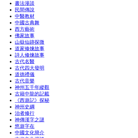
書法漫談
民間傳說
中醫教材
中國古典舞
西方藝術
佛家故事
山嶽仙跡探微
道家修煉故事
詩人修煉故事
古代名醫
古代四大發明
道德禮儀
古代音樂
神州五千年縱觀
古籍中龍的記載
《西遊記》探秘
神州史綱
治者修行
神傳漢字之謎
悠遊字在
中國文化簡介