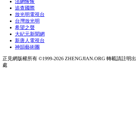
法網恢恢
追查國際
放光明電視台
台灣放光明
希望之聲
大紀元新聞網
新唐人電視台
神韻藝術團
正見網版權所有 ©1999-2026 ZHENGJIAN.ORG 轉載請註明出
處