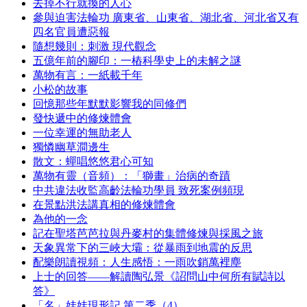
去掉不行就換的人心
參與迫害法輪功 廣東省、山東省、湖北省、河北省又有
四名官員遭惡報
隨想幾則：刺激 現代觀念
五億年前的腳印：一樁科學史上的未解之謎
萬物有言：一紙載千年
小松的故事
回憶那些年默默影響我的同修們
發快遞中的修煉體會
一位幸運的無助老人
獨憐幽草澗邊生
散文：蟬唱悠悠君心可知
萬物有靈（音頻）：「獅畫」治病的奇蹟
中共違法收監高齡法輪功學員 致死案例頻現
在景點洪法講真相的修煉體會
為他的一念
記在聖塔芭芭拉與丹麥村的集體修煉與採風之旅
天象異常下的三峽大壩：從暴雨到地震的反思
配樂朗讀視頻：人生感悟：一雨吹銷萬裡塵
上士的回答——解讀陶弘景《詔問山中何所有賦詩以
答》
「名」娃娃現形記 第二季（4）