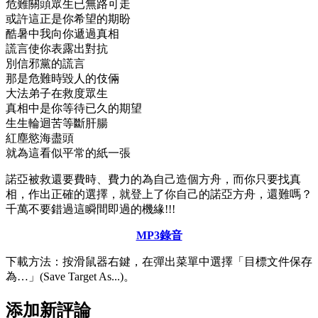
危難關頭眾生已無路可走
或許這正是你希望的期盼
酷暑中我向你遞過真相
謊言使你表露出對抗
別信邪黨的謊言
那是危難時毀人的伎倆
大法弟子在救度眾生
真相中是你等待已久的期望
生生輪迴苦等斷肝腸
紅塵慾海盡頭
就為這看似平常的紙一張
諾亞被救還要費時、費力的為自己造個方舟，而你只要找真
相，作出正確的選擇，就登上了你自己的諾亞方舟，還難嗎？
千萬不要錯過這瞬間即過的機緣!!!
MP3錄音
下載方法：按滑鼠器右鍵，在彈出菜單中選擇「目標文件保存
為…」(Save Target As...)。
添加新評論