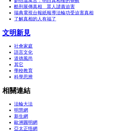
劉伯溫寓言：明白真相後的覺醒
酷刑展傳真相 眾人譴責迫害
瑞典電視台報紙報導法輪功受迫害真相
了解真相的人有福了
文明新見
社會家庭
語言文化
道德風尚
其它
學校教育
科學思辨
相關連結
法輪大法
明慧網
新生網
歐洲圓明網
亞太正悟網