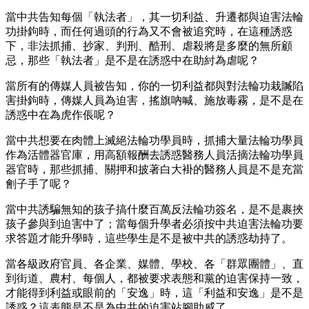
當中共告知每個「執法者」，其一切利益、升遷都與迫害法輪
功掛鉤時，而任何過頭的行為又不會被追究時，在這種誘惑
下，非法抓捕、抄家、判刑、酷刑、虐殺將是多麼的無所顧
忌，那些「執法者」是不是在誘惑中在助紂為虐呢？
當所有的傳媒人員被告知，你的一切利益都與對法輪功栽贓陷
害掛鉤時，傳媒人員為迫害，搖旗吶喊、施放毒霧，是不是在
誘惑中在為虎作倀呢？
當中共想要在肉體上滅絕法輪功學員時，抓捕大量法輪功學員
作為活體器官庫，用高額報酬去誘惑醫務人員活摘法輪功學員
器官時，那些抓捕、關押和披著白大褂的醫務人員是不是充當
劊子手了呢？
當中共誘騙無知的孩子搞什麼百萬反法輪功簽名，是不是裹挾
孩子參與到迫害中了；當每個升學者必須按中共迫害法輪功要
求答題才能升學時，這些學生是不是被中共的誘惑劫持了。
當各級政府官員、各企業、媒體、學校、各「群眾團體」、直
到街道、農村、每個人，都被要求表態和黨的迫害保持一致，
才能得到利益或眼前的「安逸」時，這「利益和安逸」是不是
誘惑？這表態是不是為中共的迫害站腳助威了。