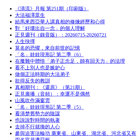
《清流》月報 第251期（印刷版）
大法福澤眾生
給馬來西亞華人講真相的修煉經歷和心得
對「好壞出自一念」的個人理解
正見週刊（錄音版）：20260715-20260721
人生抉擇
莫名的恐懼，來自前世的記憶
「名」娃娃現形記 第二季（6）
在魔難中體悟「弟子正念足，師有回天力」的法理
看不上別人也是嫉妒心
做個正法時期的大法弟子
欲得反失的教訓
真相期刊：《還原》（第21期）
正見廣播（音頻）：幸運不是偶然
山風吹作滿窗雲
「名」娃娃現形記 第二季（5）
看清楚舊勢力的陰謀
也說說對時間的執著
去掉不行就換的人心
參與迫害法輪功 廣東省、山東省、湖北省、河北省又有
四名官員遭惡報