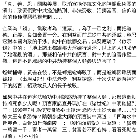
「真、善、忍」國際美展、取消宣揚傳統文化的神韻藝術團的
演出；政要們對中共濫施酷刑、非法勞教、活摘器官、信仰迫
害的種種罪惡熟視無睹……
企業為「錢」、當政者為「選票」，為了一己之利，而把道
德、正義、良知棄置一旁。在利益面前屈從中共的淫威，容忍
它對本國內政的干涉。此中的骯髒交易，無疑應驗了《啟示
錄》中的：「地上諸王都跟那大淫婦行過淫，世上的人也喝醉
了她淫亂的酒」。那些相信中共的謊言、對中共的迫害作壁上
觀，這是不是邪惡的中共劫持整個人類參與迫害了？
螳螂捕蟬，黃雀在後，不是蟬把螳螂殺了，而是螳螂因蟬誘而
被殺。《出埃及記》中法老受「利益誘惑」十次失約於向神許
下的諾言，招致埃及人的長子被殺。
如果中共在迫害法輪功中用誘惑劫持了整個人類，那麼這個劫
持將死多少人呢！預言家諾查丹瑪斯在《諸世紀》中明確提到
了：1999年7月 為使安哥魯亞王復活 恐怖大王從天而降……恐
怖大王有多恐怖？隋朝步虛大師的預言詩中寫道：「四海水中
皆赤色，白骨如丘滿崗陵」；《劉伯溫碑記》中寫道：「貧者
一萬留一千，富者一萬留二三，貧富若不回心轉，看看死期在
眼前」 可不可怕！