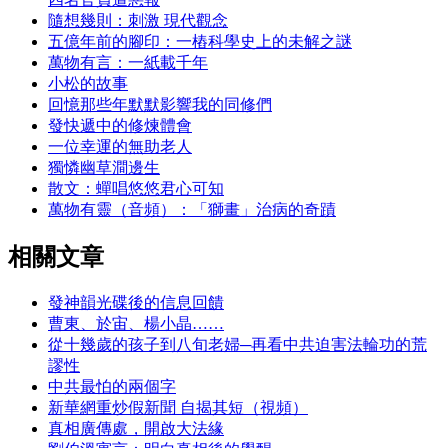
隨想幾則：刺激 現代觀念
五億年前的腳印：一樁科學史上的未解之謎
萬物有言：一紙載千年
小松的故事
回憶那些年默默影響我的同修們
發快遞中的修煉體會
一位幸運的無助老人
獨憐幽草澗邊生
散文：蟬唱悠悠君心可知
萬物有靈（音頻）：「獅畫」治病的奇蹟
相關文章
發神韻光碟後的信息回饋
曹東、於宙、楊小晶……
從十幾歲的孩子到八旬老婦─再看中共迫害法輪功的荒
謬性
中共最怕的兩個字
新華網重炒假新聞 自揭其短（視頻）
真相廣傳處，開啟大法緣