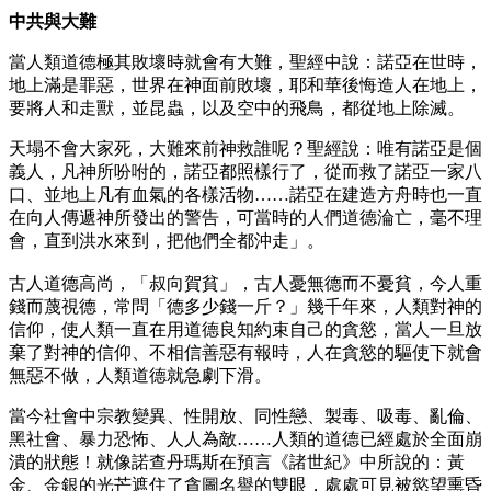
中共與大難
當人類道德極其敗壞時就會有大難，聖經中說：諾亞在世時，
地上滿是罪惡，世界在神面前敗壞，耶和華後悔造人在地上，
要將人和走獸，並昆蟲，以及空中的飛鳥，都從地上除滅。
天塌不會大家死，大難來前神救誰呢？聖經說：唯有諾亞是個
義人，凡神所吩咐的，諾亞都照樣行了，從而救了諾亞一家八
口、並地上凡有血氣的各樣活物……諾亞在建造方舟時也一直
在向人傳遞神所發出的警告，可當時的人們道德淪亡，毫不理
會，直到洪水來到，把他們全都沖走」。
古人道德高尚，「叔向賀貧」，古人憂無德而不憂貧，今人重
錢而蔑視德，常問「德多少錢一斤？」幾千年來，人類對神的
信仰，使人類一直在用道德良知約束自己的貪慾，當人一旦放
棄了對神的信仰、不相信善惡有報時，人在貪慾的驅使下就會
無惡不做，人類道德就急劇下滑。
當今社會中宗教變異、性開放、同性戀、製毒、吸毒、亂倫、
黑社會、暴力恐怖、人人為敵……人類的道德已經處於全面崩
潰的狀態！就像諾查丹瑪斯在預言《諸世紀》中所說的：黃
金、金銀的光芒遮住了貪圖名譽的雙眼，處處可見被慾望熏昏