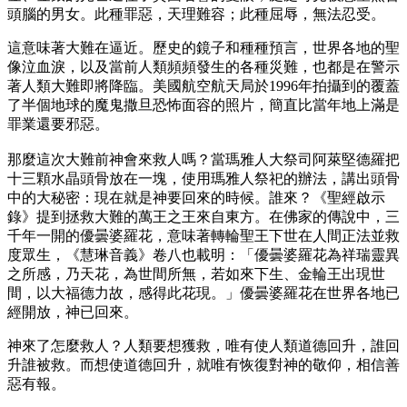
頭腦的男女。此種罪惡，天理難容；此種屈辱，無法忍受。
這意味著大難在逼近。歷史的鏡子和種種預言，世界各地的聖
像泣血淚，以及當前人類頻頻發生的各種災難，也都是在警示
著人類大難即將降臨。美國航空航天局於1996年拍攝到的覆蓋
了半個地球的魔鬼撒旦恐怖面容的照片，簡直比當年地上滿是
罪業還要邪惡。
那麼這次大難前神會來救人嗎？當瑪雅人大祭司阿萊堅德羅把
十三顆水晶頭骨放在一塊，使用瑪雅人祭祀的辦法，講出頭骨
中的大秘密：現在就是神要回來的時候。誰來？《聖經啟示
錄》提到拯救大難的萬王之王來自東方。在佛家的傳說中，三
千年一開的優曇婆羅花，意味著轉輪聖王下世在人間正法並救
度眾生，《慧琳音義》卷八也載明：「優曇婆羅花為祥瑞靈異
之所感，乃天花，為世間所無，若如來下生、金輪王出現世
間，以大福德力故，感得此花現。」優曇婆羅花在世界各地已
經開放，神已回來。
神來了怎麼救人？人類要想獲救，唯有使人類道德回升，誰回
升誰被救。而想使道德回升，就唯有恢復對神的敬仰，相信善
惡有報。