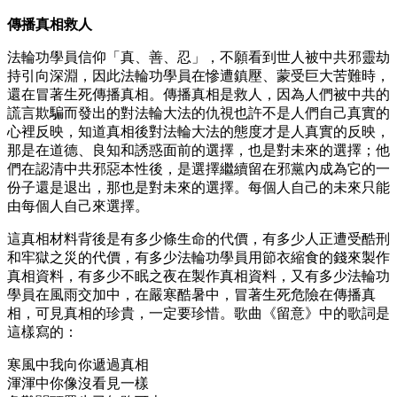
傳播真相救人
法輪功學員信仰「真、善、忍」，不願看到世人被中共邪靈劫
持引向深淵，因此法輪功學員在慘遭鎮壓、蒙受巨大苦難時，
還在冒著生死傳播真相。傳播真相是救人，因為人們被中共的
謊言欺騙而發出的對法輪大法的仇視也許不是人們自己真實的
心裡反映，知道真相後對法輪大法的態度才是人真實的反映，
那是在道德、良知和誘惑面前的選擇，也是對未來的選擇；他
們在認清中共邪惡本性後，是選擇繼續留在邪黨內成為它的一
份子還是退出，那也是對未來的選擇。每個人自己的未來只能
由每個人自己來選擇。
這真相材料背後是有多少條生命的代價，有多少人正遭受酷刑
和牢獄之災的代價，有多少法輪功學員用節衣縮食的錢來製作
真相資料，有多少不眠之夜在製作真相資料，又有多少法輪功
學員在風雨交加中，在嚴寒酷暑中，冒著生死危險在傳播真
相，可見真相的珍貴，一定要珍惜。歌曲《留意》中的歌詞是
這樣寫的：
寒風中我向你遞過真相
渾渾中你像沒看見一樣