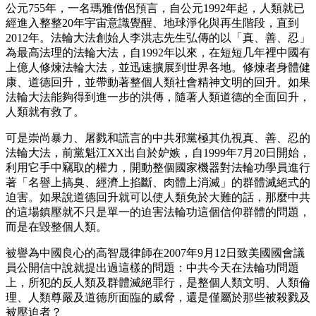
公元755年，一名瑪雅僧侶預言，自公元1992年起，人類就已
經進入整整20年宇宙意識覺醒、地球淨化與再生階段，直到
2012年。法輪大法創始人李洪志先生弘傳的以「真、善、忍」
為最高法理的法輪大法，自1992年以來，在短短几年裡中國有
上億人修煉法輪大法，並迅速擴展到世界各地。修煉者身體健
康、道德回升，並帶動著整個人類社會精神文明的回升。如果
法輪大法能夠得到進一步的洪傳，隨著人類道德的全面回升，
人類就有救了。
可是崇尚暴力、屠戮和謊言的中共邪黨極其仇視真、善、忍的
法輪大法，前黨魁江XX出自於妒嫉，自1999年7月20日開始，
利用它手中竊取的權力，開動整個國家機器對法輪功學員進行
著「名譽上搞臭、經濟上掐斷、肉體上消滅」的群體滅絕式的
迫害。如果說道德回升就可以使人類免於大難的話，那麼中共
的這場鎮壓就不只是單一的迫害法輪功這個信仰群體的問題，
而是在毀整個人類。
被譽為中國良心的高智晟律師在2007年9月12日致美國國會議
員公開信中說就提出過這樣的問題：中共今天在法輪功問題
上，所犯的反人類及群體滅絕罪行，是整個人類文明、人類倫
理、人類尊嚴及道德所面臨的威脅，還是僅屬於那些被殺戮及
被壓迫者？