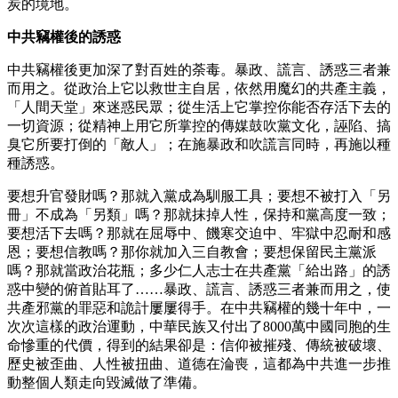
炭的境地。
中共竊權後的誘惑
中共竊權後更加深了對百姓的荼毒。暴政、謊言、誘惑三者兼
而用之。從政治上它以救世主自居，依然用魔幻的共產主義，
「人間天堂」來迷惑民眾；從生活上它掌控你能否存活下去的
一切資源；從精神上用它所掌控的傳媒鼓吹黨文化，誣陷、搞
臭它所要打倒的「敵人」；在施暴政和吹謊言同時，再施以種
種誘惑。
要想升官發財嗎？那就入黨成為馴服工具；要想不被打入「另
冊」不成為「另類」嗎？那就抹掉人性，保持和黨高度一致；
要想活下去嗎？那就在屈辱中、饑寒交迫中、牢獄中忍耐和感
恩；要想信教嗎？那你就加入三自教會；要想保留民主黨派
嗎？那就當政治花瓶；多少仁人志士在共產黨「給出路」的誘
惑中變的俯首貼耳了……暴政、謊言、誘惑三者兼而用之，使
共產邪黨的罪惡和詭計屢屢得手。在中共竊權的幾十年中，一
次次這樣的政治運動，中華民族又付出了8000萬中國同胞的生
命慘重的代價，得到的結果卻是：信仰被摧殘、傳統被破壞、
歷史被歪曲、人性被扭曲、道德在淪喪，這都為中共進一步推
動整個人類走向毀滅做了準備。