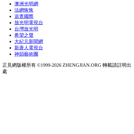
澳洲光明網
法網恢恢
追查國際
放光明電視台
台灣放光明
希望之聲
大紀元新聞網
新唐人電視台
神韻藝術團
正見網版權所有 ©1999-2026 ZHENGJIAN.ORG 轉載請註明出
處