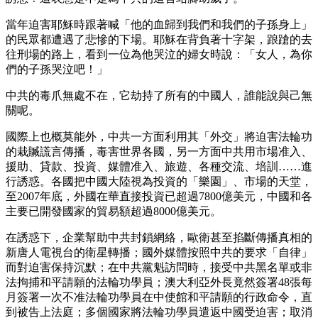
當年迫害耶穌時跟著喊「他的血歸到我們和我們的子孫身上」
的民眾都遭遇了悲慘的下場。耶穌在背負著十字架，踉蹌的去
往刑場的路上，看到一位為他哭泣的婦女時說：「女人，為你
們的子孫哭泣吧！」
中共的毒爪無處不在，它劫持了所有的中國人，誰能說與己無
關呢。
國際上也概莫能外，中共一方面利用其「外交」將迫害法輪功
的栽贓謊言傳播，毒害世界各國，另一方面中共用市場准入、
援助、貸款、投資、媒體准入、旅遊、各種交流、培訓……進
行誘惑。各國把中國大陸視為投資的「樂園」、市場的天堂，
至2007年底，外國在華直接投資已超過7800億美元，中國和各
主要已開發國家的貿易額超過8000億美元。
在誘惑下，企業幫助中共封鎖網絡，歐衛甚至掐斷傳播真相的
新唐人電視台的衛星轉播；國外媒體按照中共的要求「自律」
而對迫害保持沉默；在中共黨魁訪問時，接受中共黑名單或非
法拘捕和平請願的法輪功學員；澳大利亞外長竟然簽署48張每
月簽署一次不准法輪功學員在中使館和平請願的行政命令，直
到被告上法庭；多個國家將法輪功學員遣返中國受迫害；取消