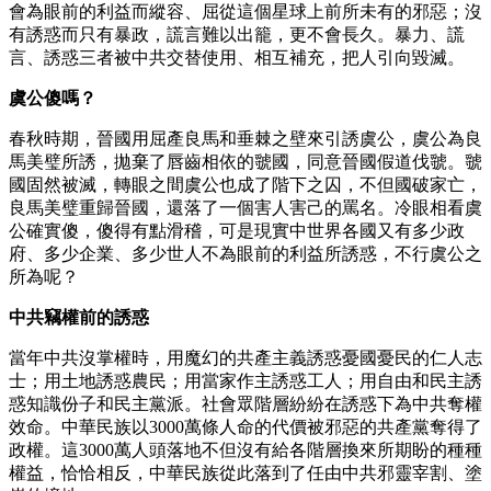
會為眼前的利益而縱容、屈從這個星球上前所未有的邪惡；沒
有誘惑而只有暴政，謊言難以出籠，更不會長久。暴力、謊
言、誘惑三者被中共交替使用、相互補充，把人引向毀滅。
虞公傻嗎？
春秋時期，晉國用屈產良馬和垂棘之壁來引誘虞公，虞公為良
馬美璧所誘，拋棄了唇齒相依的虢國，同意晉國假道伐虢。虢
國固然被滅，轉眼之間虞公也成了階下之囚，不但國破家亡，
良馬美璧重歸晉國，還落了一個害人害己的罵名。冷眼相看虞
公確實傻，傻得有點滑稽，可是現實中世界各國又有多少政
府、多少企業、多少世人不為眼前的利益所誘惑，不行虞公之
所為呢？
中共竊權前的誘惑
當年中共沒掌權時，用魔幻的共產主義誘惑憂國憂民的仁人志
士；用土地誘惑農民；用當家作主誘惑工人；用自由和民主誘
惑知識份子和民主黨派。社會眾階層紛紛在誘惑下為中共奪權
效命。中華民族以3000萬條人命的代價被邪惡的共產黨奪得了
政權。這3000萬人頭落地不但沒有給各階層換來所期盼的種種
權益，恰恰相反，中華民族從此落到了任由中共邪靈宰割、塗