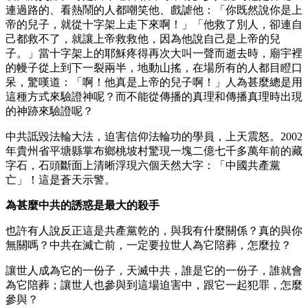
連過路的、看熱鬧的人都嘲笑他、戲謔他：「你既然說你是上
帝的兒子，就從十字架上走下來啊！」「他救了別人，卻連自
己都救不了，就讓上帝救救他，因為他說自己是上帝的兒
子。」當十字架上的耶穌疼得再次大叫一聲而逝去時，廟宇裡
的幔子從上到下一裂兩半，地動山搖，在場所有的人都目瞪口
呆，驚嘆道：「啊！他真是上帝的兒子啊！」人為甚麼總是用
這種方式來驗證神呢？而不能從傳播的真理和傳播真理時出現
的神跡來驗證呢？
中共詆毀法輪大法，迫害信仰法輪功的學員，上天震怒。2002
年貴州省平塘縣掌布鄉桃坡村驚現一塊二億七千多萬年前的藏
字石，石頭斷面上清晰浮現六個天然大字：「中國共產黨
亡」！這是蒼天示警。
為甚麼中共的誘惑是最大的殺手
也許有人說反正這是共產黨乾的，與我有什麼關係？真的與你
無關嗎？中共在滅亡前，一定要拉世人為它陪葬，怎麼拉？
讓世人成為它的一份子，天滅中共，誰是它的一份子，誰就會
為它陪葬；讓世人也參與到這場迫害中，跟它一起犯罪，怎麼
參與？