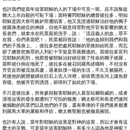
也許我們從當年迫害耶穌的人的下場中可見一斑。且不說叛徒
猶大上吊自殺的可恥下場；當時審問耶穌的總督彼拉多，明知
耶穌是因大祭司嫉妒而遭陷害，他又見證過耶穌治好他的獨子
彼羅身患絕症的神跡，但他不願意得罪對他升官有影響的猶太
長老們，就拿水在民眾面前洗手，說：「流這義人的血，罪不
在我，你們承當吧！」民眾都回答說：「他的血歸到我們和我
們的子孫身上。」彼拉多想把處死耶穌的罪推卸給民眾，而忘
卻了總督把無罪的人判釘十字架是罪責難逃的。當彼拉多宣判
完耶穌的死刑，他那曾被耶穌治好絕症救了性命的獨子彼羅，
當即就仆倒在地死了，彼拉多在被召回羅馬述職時，不但沒有
升官反而被流放高盧，過著奴僕一樣的生活，不久又被賜死，
死後他的屍體被綁在巨石上丟入河裡，卻依舊漂在河上讓魚群
吞噬。他被升官所誘惑，卻得到了如此的下場。
不只是彼拉多，所有參與殺害耶穌的人甚至站腳助威的，或者
漠視迫害的發生都遭到了可怕的報應：猶太祭司和長老們連同
被煽動的民眾們以及他們的子孫，還有希律的子孫們後來都遭
到羅馬大軍的屠殺和俘掠，猶太教聖殿也被徹底摧毀。
也許有人說，當年對耶穌的迫害是對神的迫害，所以才會有這
麼大的災難。可是當年迫害耶穌時，有多少人認為他是神呢？