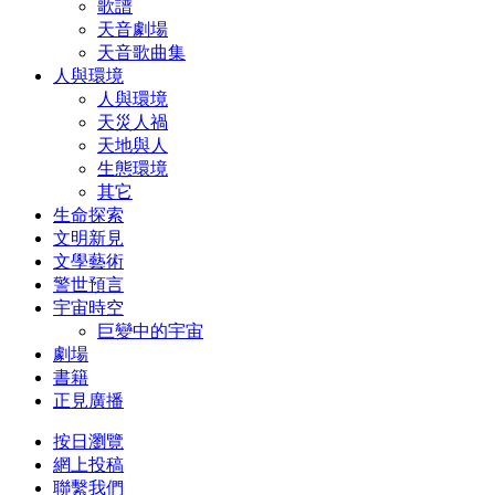
歌譜
天音劇場
天音歌曲集
人與環境
人與環境
天災人禍
天地與人
生態環境
其它
生命探索
文明新見
文學藝術
警世預言
宇宙時空
巨變中的宇宙
劇場
書籍
正見廣播
按日瀏覽
網上投稿
聯繫我們