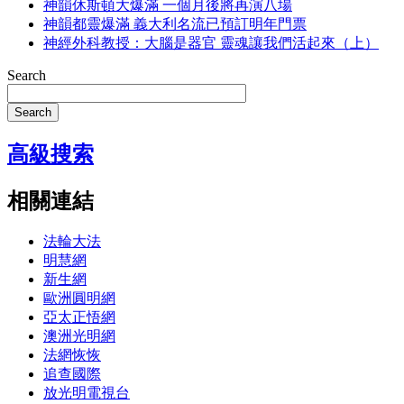
神韻休斯頓大爆滿 一個月後將再演八場
神韻都靈爆滿 義大利名流已預訂明年門票
神經外科教授：大腦是器官 靈魂讓我們活起來（上）
Search
Search
高級搜索
相關連結
法輪大法
明慧網
新生網
歐洲圓明網
亞太正悟網
澳洲光明網
法網恢恢
追查國際
放光明電視台