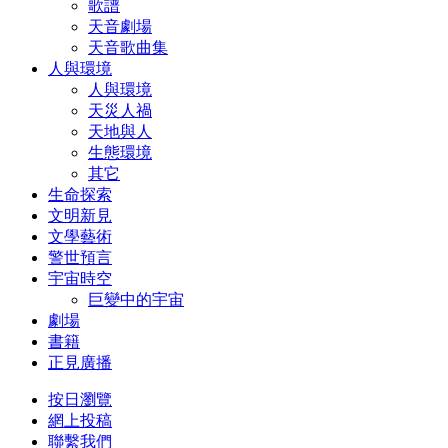
歌譜
天音劇場
天音歌曲集
人與環境
人與環境
天災人禍
天地與人
生態環境
其它
生命探索
文明新見
文學藝術
警世預言
宇宙時空
巨變中的宇宙
劇場
書籍
正見廣播
按日瀏覽
網上投稿
聯繫我們