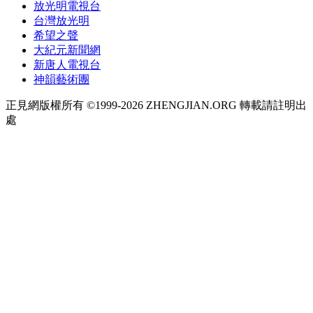
放光明電視台
台灣放光明
希望之聲
大紀元新聞網
新唐人電視台
神韻藝術團
正見網版權所有 ©1999-2026 ZHENGJIAN.ORG 轉載請註明出
處