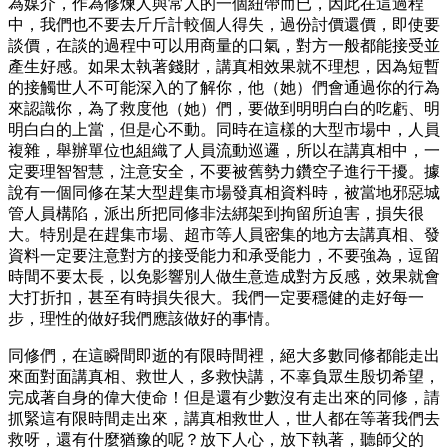
為媒介，作為修煉人與常人的一個紐帶而已，因此在這過程
中，我們也不要去斤斤計較個人得失，過份討價還價，即使要
談價，在談的過程中可以用商量的口氣，對方一般都能接受並
產生好感。如果太執著錢財，講真相效果就不理想，因為短暫
的接觸世人不可能深入的了解你，他（她）們會通過你的行為
來認識你，為了救度他（她）們，要做到明明白白的吃虧、明
明白白的上當，但是心不動。同時在這樣的大型市場中，人員
複雜，舉辦單位也組織了人員流動巡邏，所以在講真相中，一
定要理智智慧，注意安全，不要被舊勢力鑽空子進行干擾。據
說有一個同修在某大型趕集市場發真相資料時，被當地邪惡城
管人員構陷，派出所把同修非法綁架到拘留所迫害，損失很
大。特別是在趕集市場、超市等人員密集的地方去講真相、發
資料一定要注意對方的接受能力和承受能力，不要強為，逗留
時間不要太長，以免影響別人做生意造成對方反感，效果就會
大打折扣，甚至有時損失很大。我們一定要穩健的走好每一
步，理性的做好我們應該做好的事情。
同修們，在這瞬間即逝的有限時間裡，絕大多數同修都能走出
來面對面講真相、救世人，多救快講，不辜負眾生殷切希望，
完成著自身的偉大使命！但是還有少數沒有走出來的同修，請
抓緊這有限時間走出來，講真相救世人，世人都在等著我們去
救呀，還有什麼猶豫的呢？放下人心，放下執著，聽師父的