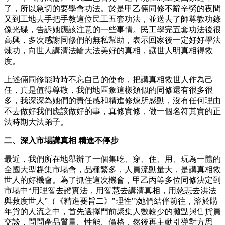
了，所以急切的要學會功法。於是甲乙倆同修不辭辛勞的夜間
又到工地去手把手教這位民工五套功法，並送去了師尊教功錄
像光碟，告訴她應該注意的一些事情。民工學完五套功法後很
高興，多次感謝同修們的無私幫助，表示回家後一定好好學法
煉功，向世人講清法輪大法美好的真相，讓世人明真相得救
度。
上述倆同修能時時不忘自己的使命，把講真相救世人作為己
任，真是值得尊敬，我們地區象這樣類似的同修還有很多很
多，我深深為她們的責任感和精進修煉所感動，沒有任何理由
不去做好我們應該做好的事，真修實修，做一個名符其實的正
法時期大法弟子。
二、深入市場講真相 精進不停步
最近，我們所在地舉辦了一個集吃、穿、住、用、玩為一體的
全國大型趕集市場會，品種繁多，人員流動量大，是講真相救
世人的好機會。為了抓住這次機會，甲乙丙等多位同修決定到
市場中“用理智去證實法，用智慧去講清真相，用慈悲去洪法
與救度世人”（《精進要旨二》"理性")她們結伴前往，溶於購
年貨的人流之中，首先選擇門前聚集人數較少的攤點與售貨員
交談，問問產品質量、性能、價格，然後再主動引導對方思