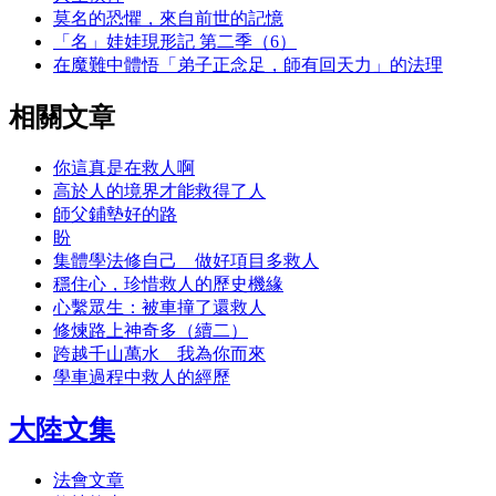
莫名的恐懼，來自前世的記憶
「名」娃娃現形記 第二季（6）
在魔難中體悟「弟子正念足，師有回天力」的法理
相關文章
你這真是在救人啊
高於人的境界才能救得了人
師父鋪墊好的路
盼
集體學法修自己 做好項目多救人
穩住心，珍惜救人的歷史機緣
心繫眾生：被車撞了還救人
修煉路上神奇多（續二）
跨越千山萬水 我為你而來
學車過程中救人的經歷
大陸文集
法會文章