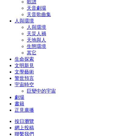
歌譜
天音劇場
天音歌曲集
人與環境
人與環境
天災人禍
天地與人
生態環境
其它
生命探索
文明新見
文學藝術
警世預言
宇宙時空
巨變中的宇宙
劇場
書籍
正見廣播
按日瀏覽
網上投稿
聯繫我們