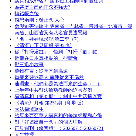
講真相成罪名 中國多位工程師律師遭枉判
為甚麼自己的正念不強大?
轉錯帳之後
感想兩則：發正念 人心
參與迫害法輪功 雲南省、吉林省、貴州省、北京市、湖
南省、山西省又有八名官員遭惡報
「名」娃娃現形記 第二季（7）
《清流》正見周報 第952期
從「打掃浴缸」，悟到「打掃『欲』缸」
近期在日本真相點的一些體會
勸三退小故事
萬物有言：從草木到高遠
重症來襲遇高人 幸運從來不偶然
連環畫：他們都是為法而來的生命（二）
上半年中共對法輪功教師的迫害案例
講清真相（第35期）：制止中共活摘器官
《清流》月報 第251期（印刷版）
大法福澤眾生
給馬來西亞華人講真相的修煉經歷和心得
對「好壞出自一念」的個人理解
正見週刊（錄音版）：20260715-20260721
人生抉擇