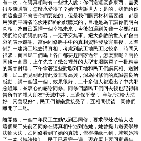
有一次，在講真相時有一些世人說：你們送這麼多東西，需要
很多錢購買，怎麼承受得了？她們告訴世人：是的，我們給你
們這些是不會管你們要錢的，但是我們購買材料需要錢，都是
用我們平時省吃儉用節約的錢購買的，目地是為了讓你們明白
真相，為自己選擇一個幸福未來，今後如遇到災難一定要記住
我們給你們講的內容，一定平安無事。絕大多數的世人都會由
衷的表示感謝。當倆同修將手中的真相資料發放完畢後，又準
備到一建築工地去講真相，考慮到該工地民工比較多，時間又
很緊，而且民工們馬上各自都要趕回家過年，怎麼辦呢？兩位
同修一商量，上午先去了幾公裡外的大型市場購買了一批精美
的新春對聯，下午拿著這些對聯到工地和民工們講真相、送對
聯，民工們見到此情此景非常高興，深為同修們的真誠善良所
感動，講一個退一個，效果很好，二十多個人都退出了中共邪
惡組織，並衷心的感謝同修。同修們請民工們回去後也記得轉
告所有的親人朋友“天滅中共，三退保平安”、牢記“法輪大法
好，真善忍好”，民工們都樂意接受了，互相問候後，同修們
離開了工地。
離開後，一個中年民工主動找到乙同修，要求學煉法輪大法。
這個民工先前乙同修在講真相中遇到過她，她曾提出過要學煉
法輪大法，乙同修看到了她的真誠，覺得機緣已到，就幫她請
了一本《轉法輪》，民工已看完一遍，現在馬上要回家過年