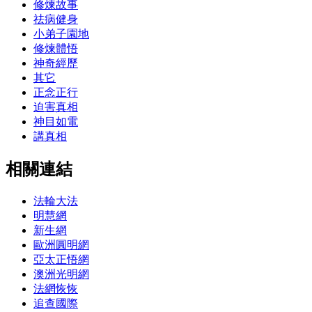
修煉故事
祛病健身
小弟子園地
修煉體悟
神奇經歷
其它
正念正行
迫害真相
神目如電
講真相
相關連結
法輪大法
明慧網
新生網
歐洲圓明網
亞太正悟網
澳洲光明網
法網恢恢
追查國際