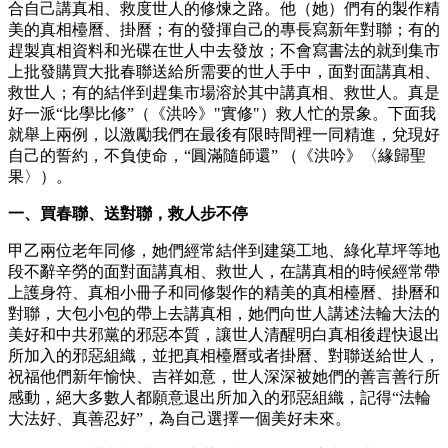
合自己講真相、救度世人的修煉之路。他（她）們有的製作精
美的真相檯曆、掛曆；有的發揮自己的專長寫新年對聯；有的
趕製真相資料和光碟在世人中去發放；不會寫書法的就到集市
上批發購買大批春聯送給所需要的世人手中，面對面講真相、
救世人；有的結伴到趕集市場溶於其中講真相、救世人。真是
好一派“比學比修”（《洪吟》"實修"）救人忙的景象。下面我
就舉上兩例，以激勵我們在最後有限時間裡一同精進，兌現好
自己的誓約，不負使命，“圓滿隨師還” （《洪吟》〈緣歸聖
果〉）。
一、買春聯、送對聯，救人步不停
甲乙兩位老年同修，她們經常結伴到建築工地、綠化草坪等地
段不辭辛勞的面對面講真相、救世人，在講真相的時候經常帶
上護身符、真相小冊子和同修製作的精美的真相檯曆、掛曆和
對聯，大包小包的帶上去講真相，她們向世人講述法輪大法的
美好和中共邪黨的邪惡本質，讓世人清醒明白真相後趕快退出
所加入的邪惡組織，並把真相檯曆或者掛曆、對聯送給世人，
祝福他們新年愉快、吉祥如意，世人深深被她們的善言善行所
感動，絕大多數人都願意退出所加入的邪惡組織，記得“法輪
大法好、真善忍好”，為自己選擇一個美好未來。