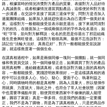
路，根據當時的情況誇獎對方產品的質量、表揚對方人品好待
人真誠善良，或者根據情況適當買點產品，這樣便於和對方進
一步溝通，在交談中直接了當講三退保平安，問對方是否加入
過黨團隊組織，如果加入過就趕快退出為自己選擇一個美好未
來。這樣對方一般都能接受並表示願意退出，接下來就問清對
方的姓氏，在後面加上一個或兩個吉祥的字作為化名退出，如
“旺”字等，並向對方解釋說：化名的意思是你退出了邪惡組織
後生意會興旺發達。這樣對方都很高興。最後不忘告訴對方：
請記住“法輪大法好、真善忍好”，對方一般都能接受並說謝
謝，就這樣救度著一個個生命。
在講真相過程中，如果是兩個同修一塊到一個攤點，就一個同
修和售貨員交談，另一個同修發正念，如果購買了對方的產品
就用真相幣，邊給錢邊講真相，或者告訴對方錢上面的真相內
容，一般都能接受。實踐證明效果很好，一是這樣講真相的過
程中可以去很多人心、怕心、疑心、愛面子心、執著利益之
心，同時購物時用的都是真相幣，因為人流量大，所以發揮作
用就廣、力度就大，除此之外，也符合了常人社會狀態（因家
中也需要準備點年貨，順便買些東西家中不修煉的親人能理
解，圓容了家庭）真是一舉多得。但是我們的基點一定要擺
正，我們不是為了購物，而是為了講真相救人，只是把商品作