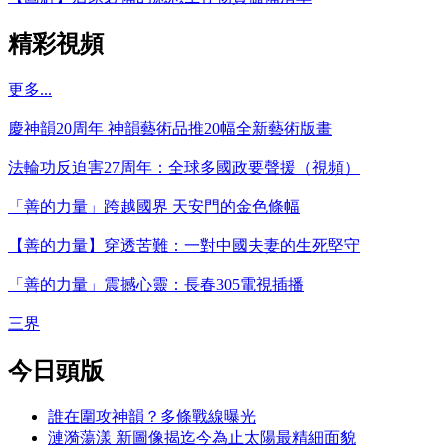
精彩視頻
更多...
慶神韻20周年 神韻藝術品推20幅全新藝術版畫
法輪功反迫害27周年：全球多國政要聲援（視頻）
「善的力量」跨越國界 天安門的金色條幅
【善的力量】穿透苦難：一對中國夫妻的生死堅守
「善的力量」震撼心靈：長春305電視插播
三界
今日頭版
誰在圍攻神韻？多條戰線曝光
漣漪蕩漾 新圖像揭迄今為止太陽最精細面貌