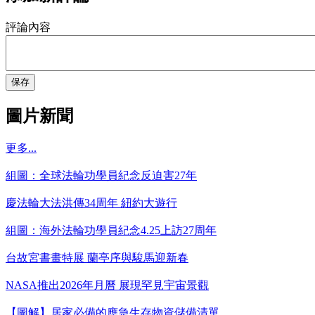
評論內容
保存
圖片新聞
更多...
組圖：全球法輪功學員紀念反迫害27年
慶法輪大法洪傳34周年 紐約大遊行
組圖：海外法輪功學員紀念4.25上訪27周年
台故宮書畫特展 蘭亭序與駿馬迎新春
NASA推出2026年月曆 展現罕見宇宙景觀
【圖解】居家必備的應急生存物資儲備清單