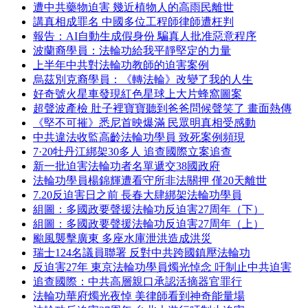
遭中共藥物迫害 幾近植物人的高雨民離世
講真相成罪名 中國多位工程師律師遭枉判
報告：AI自動生成假身份 騙真人批准惡意程序
波蘭裔學員：法輪功給我平靜堅定的力量
上半年中共對法輪功教師的迫害案例
烏茲別克裔學員：《轉法輪》改變了我的人生
好奇號火星車發現紅色星球上大片蜂窩圖案
超聲波產檢 肚子裡寶寶聽到爸爸問候聲笑了 畫面熱傳
《堅不可摧》悉尼首映爆滿 民眾明真相受感動
中共違法收監高齡法輪功學員 致死案例頻現
7·20牡丹江綁架30多人 追查國際立案追查
新一批迫害法輪功者名單遞交38國政府
法輪功學員楊錦輝遭看守所非法關押 僅20天離世
7.20反迫害日之前 長春大肆綁架法輪功學員
組圖：多國政要聲援法輪功反迫害27周年（下）
組圖：多國政要聲援法輪功反迫害27周年（上）
颱風襲擊廣東 多座水庫泄洪造成洪災
瑞士124名議員聯署 反對中共跨國鎮壓法輪功
反迫害27年 東京法輪功學員燭光悼念 吁制止中共迫害
追查國際：中共高層親口承認活摘器官罪行
法輪功華府燭光夜悼 美律師看到神奇能量場