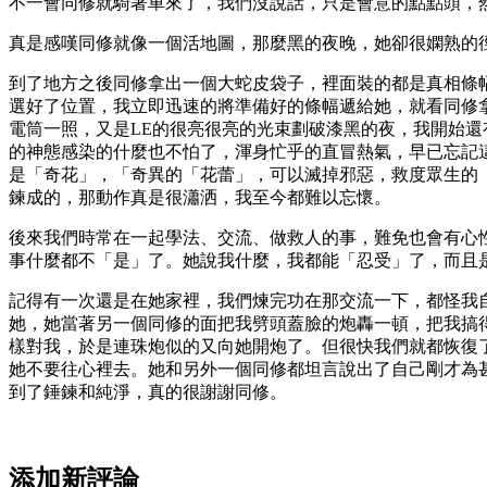
不一會同修就騎著車來了，我們沒說話，只是會意的點點頭，
真是感嘆同修就像一個活地圖，那麼黑的夜晚，她卻很嫻熟的
到了地方之後同修拿出一個大蛇皮袋子，裡面裝的都是真相條
選好了位置，我立即迅速的將準備好的條幅遞給她，就看同修
電筒一照，又是LE的很亮很亮的光束劃破漆黑的夜，我開始
的神態感染的什麼也不怕了，渾身忙乎的直冒熱氣，早已忘記
是「奇花」，「奇異的「花蕾」，可以滅掉邪惡，救度眾生的
鍊成的，那動作真是很瀟洒，我至今都難以忘懷。
後來我們時常在一起學法、交流、做救人的事，難免也會有心
事什麼都不「是」了。她說我什麼，我都能「忍受」了，而且
記得有一次還是在她家裡，我們煉完功在那交流一下，都怪我
她，她當著另一個同修的面把我劈頭蓋臉的炮轟一頓，把我搞
樣對我，於是連珠炮似的又向她開炮了。但很快我們就都恢復
她不要往心裡去。她和另外一個同修都坦言說出了自己剛才為
到了錘鍊和純淨，真的很謝謝同修。
添加新評論