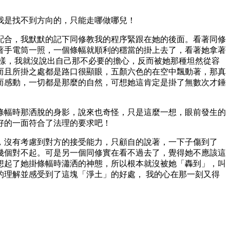
我是找不到方向的，只能走哪做哪兒！
配合，我默默的記下同修教我的程序緊跟在她的後面。看著同修
著手電筒一照，一個條幅就順利的穩當的掛上去了，看著她拿著
樣，我就沒說出自己那不必要的擔心，反而被她那種坦然從容
而且所掛之處都是路口很顯眼，五顏六色的在空中飄動著，那真
而感動，一切都是那麼的自然，可想她這肯定是掛了無數次才錘
條幅時那洒脫的身影，說來也奇怪，只是這麼一想，眼前發生的
好的一面符合了法理的要求吧！
，沒有考慮到對方的接受能力，只顧自的說著，一下子傷到了
幾個對不起。可是另一個同修實在看不過去了，覺得她不應該這
想起了她掛條幅時瀟洒的神態，所以根本就沒被她「轟到」，叫
理解並感受到了這塊「淨土」的好處， 我的心在那一刻又得