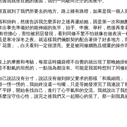
然後我就坐在她的後面，我們一同駛向茫茫的黑夜中。
徑直就到了我們所要去的地方。路上雖有路燈，如果是我一個人
幅和掛鉤，然後告訴我怎麼弄好之後再遞給她，因是第一次和她
拿出事先準備好的能伸縮的魚竿，抬手、申腕、舉杆，然後再拿
還有些擔心，害怕被邪惡發現，看到同修不驚不怕就像在做表演一
這是寒冷深冬之夜。就這樣我們倆默契的配合著掛了好多地方，
「花蕾」，白天看到一定很漂亮。更是被同修嫻熟且穩重的操作
性上的摩擦和考驗，每當這時腦袋裡不自覺的就出現了那晚她掛
是不動氣的坦然的，一點強為都沒有。可能是我當時想到了同修
自己說話沒有分寸，說話沒有做到師父要求的那樣「和風細雨」
得一愣一愣的，我始終沒還一句嘴，只是等她發泄完了我連說了
了平靜，開始各找自己，進行了心平氣和的交流。我就說出了我
甚麼沒守住心性，說完之後我們又一起開心的笑了。那一刻我真的