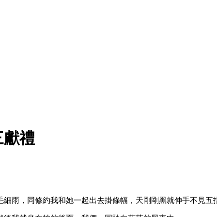
三獻禮
毛細雨，同修約我和她一起出去掛條幅，天剛剛黑就伸手不見五