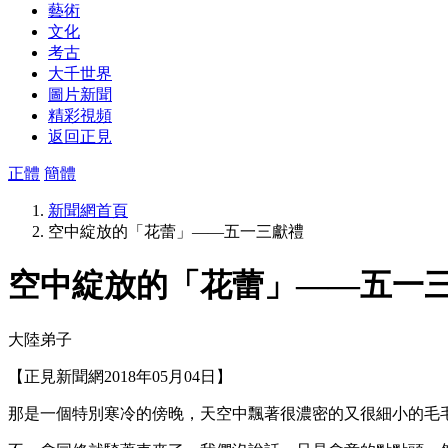
藝術
文化
考古
大千世界
圖片新聞
精彩視頻
返回正見
正體
簡體
新聞網首頁
空中綻放的「花蕾」——五一三獻禮
空中綻放的「花蕾」——五一
大陸弟子
【正見新聞網2018年05月04日】
那是一個特別寒冷的傍晚，天空中飄著很濃密的又很細小的毛