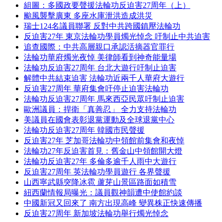
組圖：多國政要聲援法輪功反迫害27周年（上）
颱風襲擊廣東 多座水庫泄洪造成洪災
瑞士124名議員聯署 反對中共跨國鎮壓法輪功
反迫害27年 東京法輪功學員燭光悼念 吁制止中共迫害
追查國際：中共高層親口承認活摘器官罪行
法輪功華府燭光夜悼 美律師看到神奇能量場
法輪功反迫害27周年 台北大遊行吁制止迫害
解體中共結束迫害 法輪功近兩千人華府大遊行
反迫害27周年 華府集會吁停止迫害法輪功
法輪功反迫害27周年 馬來西亞民眾吁制止迫害
歐洲議員：捍衛「真善忍」 全力支持法輪功
美議員在國會表彰退黨運動及全球退黨中心
法輪功反迫害27周年 韓國市民聲援
反迫害27年 芝加哥法輪功中領館前集會和夜悼
法輪功27年反迫害首見：舊金山中領館開大燈
法輪功反迫害27年 多倫多逾千人雨中大遊行
反迫害27周年 英法輪功學員遊行 各界聲援
山西寧武縣突降冰雹 蘆芽山景區路面如積雪
紐西蘭情報局曝光：議員觀神韻遭中使館約談
中國新冠又回來了 南方出現高峰 變異株正快速傳播
反迫害27周年 新加坡法輪功舉行燭光悼念