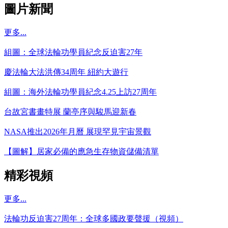
圖片新聞
更多...
組圖：全球法輪功學員紀念反迫害27年
慶法輪大法洪傳34周年 紐約大遊行
組圖：海外法輪功學員紀念4.25上訪27周年
台故宮書畫特展 蘭亭序與駿馬迎新春
NASA推出2026年月曆 展現罕見宇宙景觀
【圖解】居家必備的應急生存物資儲備清單
精彩視頻
更多...
法輪功反迫害27周年：全球多國政要聲援（視頻）