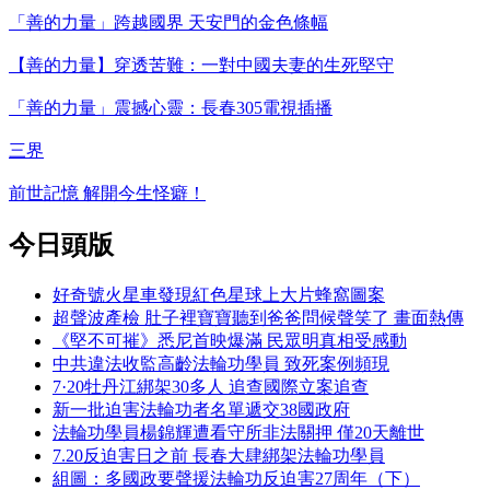
「善的力量」跨越國界 天安門的金色條幅
【善的力量】穿透苦難：一對中國夫妻的生死堅守
「善的力量」震撼心靈：長春305電視插播
三界
前世記憶 解開今生怪癖！
今日頭版
好奇號火星車發現紅色星球上大片蜂窩圖案
超聲波產檢 肚子裡寶寶聽到爸爸問候聲笑了 畫面熱傳
《堅不可摧》悉尼首映爆滿 民眾明真相受感動
中共違法收監高齡法輪功學員 致死案例頻現
7·20牡丹江綁架30多人 追查國際立案追查
新一批迫害法輪功者名單遞交38國政府
法輪功學員楊錦輝遭看守所非法關押 僅20天離世
7.20反迫害日之前 長春大肆綁架法輪功學員
組圖：多國政要聲援法輪功反迫害27周年（下）