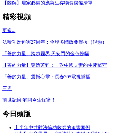
【圖解】居家必備的應急生存物資儲備清單
精彩視頻
更多...
法輪功反迫害27周年：全球多國政要聲援（視頻）
「善的力量」跨越國界 天安門的金色條幅
【善的力量】穿透苦難：一對中國夫妻的生死堅守
「善的力量」震撼心靈：長春305電視插播
三界
前世記憶 解開今生怪癖！
今日頭版
上半年中共對法輪功教師的迫害案例