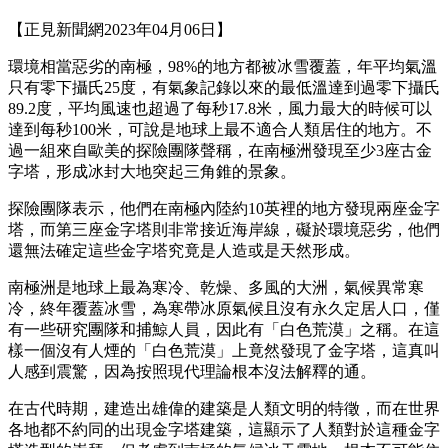
【正見新聞網2023年04月06日】
環境相當惡劣的南極，98%的地方都被冰雪覆蓋，年平均氣溫
只有零下攝氏25度，有氣象記錄以來的最低溫達到過零下攝氏
89.2度，平均風速也超過了每秒17.8米，風力最大的時候可以
達到每秒100米，可說是地球上最不適合人類居住的地方。不
過一組來自歐美的探險團隊聲稱，在南極洲發現至少3座古金
字塔，形成冰封大地突起三角錐的景象。
探險團隊表示，他們在南極內陸約10英裡的地方發現兩座金字
塔，而第三座金字塔則非常接近海岸線，礙於環境惡劣，他們
還無法確定這些金字塔究竟是人造或是天然形成。
南極洲是地球上最為寒冷、乾燥、多風的大洲，氣候異常寒
冷，終年覆蓋冰雪，為寒帶冰原氣候且沒有永久定居人口，僅
有一些研究團隊和捕鯨人員，因此有「白色荒漠」之稱。在這
樣一個沒有人煙的「白色荒漠」上竟然發現了金字塔，這真叫
人感到震驚，因為按照現代理論根本沒法解釋的通。
在古代時期，建造出雄偉的建築是人類文明的特徵，而在世界
各地都不約同的出現金字塔建築，這顯示了人類對於這種金字