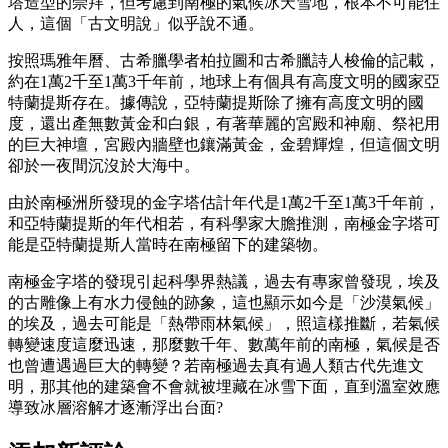
塔造型的崇拜，但考慮到南極的氣候冰天雪地，根本不可能住
人，這個「古文明說」似乎說不通。
按照瑪雅年曆、古希臘學者柏拉圖和古希臘詩人梭倫的記載，
約在1萬2千至1萬3千年前，地球上有個具有高度文明的國家亞
特蘭提斯存在。據傳說，亞特蘭提斯除了擁有高度文明的國
度，還出產無數黃金和白銀，有著華麗的宮殿和神廟、祭祀用
的巨大神壇，宮殿內牆壁也鑲滿黃金，金碧輝煌，但這個文明
卻於一夜間沉沒於大海中。
由於南極洲所發現的金字塔估計年代是1萬2千至1萬3千年前，
和亞特蘭提斯的年代相若，有科學家大膽推測，南極金字塔可
能是亞特蘭提斯人當時在南極留下的建築物。
南極金字塔的發現引起科學界熱議，過去有專家曾發現，埃及
的古雕像上有水力侵蝕的跡象，這也顯示如今是「沙漠氣候」
的埃及，過去可能是「熱帶雨林氣候」，照這樣推斷，若氣候
轉變速度這麼迅速，那麼數千年、數萬年前的南極，氣候是否
也曾遭遇過巨大的轉變？若南極過去真有過人類古代先進文
明，那其他的建築會不會就被埋藏在冰雪下面，直到溫室效應
導致冰層溶解才逐漸浮出台面?