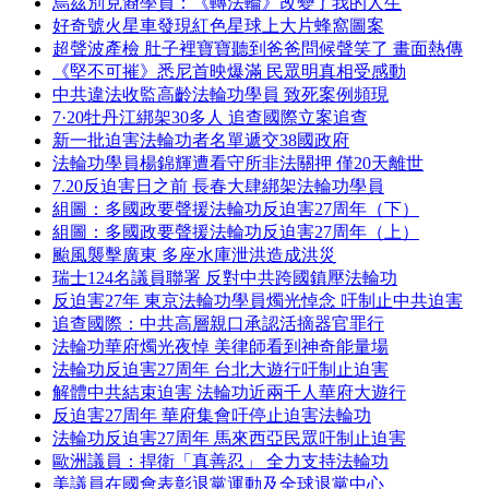
烏茲別克裔學員：《轉法輪》改變了我的人生
好奇號火星車發現紅色星球上大片蜂窩圖案
超聲波產檢 肚子裡寶寶聽到爸爸問候聲笑了 畫面熱傳
《堅不可摧》悉尼首映爆滿 民眾明真相受感動
中共違法收監高齡法輪功學員 致死案例頻現
7·20牡丹江綁架30多人 追查國際立案追查
新一批迫害法輪功者名單遞交38國政府
法輪功學員楊錦輝遭看守所非法關押 僅20天離世
7.20反迫害日之前 長春大肆綁架法輪功學員
組圖：多國政要聲援法輪功反迫害27周年（下）
組圖：多國政要聲援法輪功反迫害27周年（上）
颱風襲擊廣東 多座水庫泄洪造成洪災
瑞士124名議員聯署 反對中共跨國鎮壓法輪功
反迫害27年 東京法輪功學員燭光悼念 吁制止中共迫害
追查國際：中共高層親口承認活摘器官罪行
法輪功華府燭光夜悼 美律師看到神奇能量場
法輪功反迫害27周年 台北大遊行吁制止迫害
解體中共結束迫害 法輪功近兩千人華府大遊行
反迫害27周年 華府集會吁停止迫害法輪功
法輪功反迫害27周年 馬來西亞民眾吁制止迫害
歐洲議員：捍衛「真善忍」 全力支持法輪功
美議員在國會表彰退黨運動及全球退黨中心