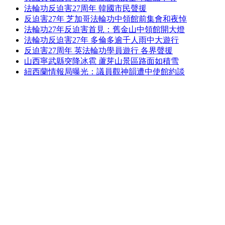
法輪功反迫害27周年 韓國市民聲援
反迫害27年 芝加哥法輪功中領館前集會和夜悼
法輪功27年反迫害首見：舊金山中領館開大燈
法輪功反迫害27年 多倫多逾千人雨中大遊行
反迫害27周年 英法輪功學員遊行 各界聲援
山西寧武縣突降冰雹 蘆芽山景區路面如積雪
紐西蘭情報局曝光：議員觀神韻遭中使館約談