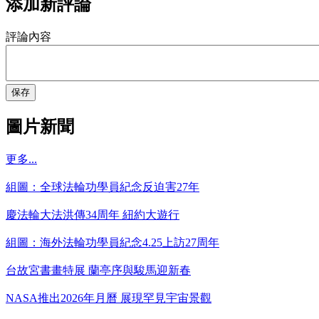
添加新評論
評論內容
保存
圖片新聞
更多...
組圖：全球法輪功學員紀念反迫害27年
慶法輪大法洪傳34周年 紐約大遊行
組圖：海外法輪功學員紀念4.25上訪27周年
台故宮書畫特展 蘭亭序與駿馬迎新春
NASA推出2026年月曆 展現罕見宇宙景觀