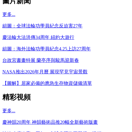
圖片新聞
更多...
組圖：全球法輪功學員紀念反迫害27年
慶法輪大法洪傳34周年 紐約大遊行
組圖：海外法輪功學員紀念4.25上訪27周年
台故宮書畫特展 蘭亭序與駿馬迎新春
NASA推出2026年月曆 展現罕見宇宙景觀
【圖解】居家必備的應急生存物資儲備清單
精彩視頻
更多...
慶神韻20周年 神韻藝術品推20幅全新藝術版畫