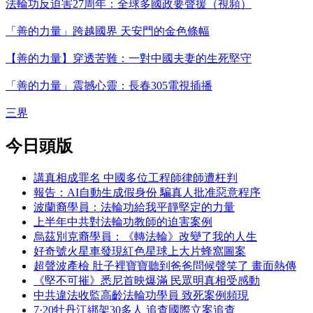
法輪功反迫害27周年：全球多國政要聲援（視頻）
「善的力量」跨越國界 天安門的金色條幅
【善的力量】穿透苦難：一對中國夫妻的生死堅守
「善的力量」震撼心靈：長春305電視插播
三界
今日頭版
講真相成罪名 中國多位工程師律師遭枉判
報告：AI自動生成假身份 騙真人批准惡意程序
波蘭裔學員：法輪功給我平靜堅定的力量
上半年中共對法輪功教師的迫害案例
烏茲別克裔學員：《轉法輪》改變了我的人生
好奇號火星車發現紅色星球上大片蜂窩圖案
超聲波產檢 肚子裡寶寶聽到爸爸問候聲笑了 畫面熱傳
《堅不可摧》悉尼首映爆滿 民眾明真相受感動
中共違法收監高齡法輪功學員 致死案例頻現
7·20牡丹江綁架30多人 追查國際立案追查