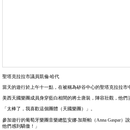
聖塔克拉拉市議員凱倫‧哈代
當天的遊行於上午十一點，在被稱為矽谷中心的聖塔克拉拉市
美西天國樂團成員身穿藍白相間的將士唐裝，陣容壯觀，他們
「太棒了，我喜歡這個團體（天國樂團）」。
參加遊行的葡萄牙樂團音樂總監安娜‧加斯帕（Anna Gas
他們感到驕傲！」