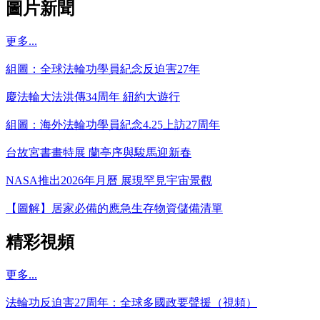
圖片新聞
更多...
組圖：全球法輪功學員紀念反迫害27年
慶法輪大法洪傳34周年 紐約大遊行
組圖：海外法輪功學員紀念4.25上訪27周年
台故宮書畫特展 蘭亭序與駿馬迎新春
NASA推出2026年月曆 展現罕見宇宙景觀
【圖解】居家必備的應急生存物資儲備清單
精彩視頻
更多...
法輪功反迫害27周年：全球多國政要聲援（視頻）