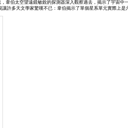
023年12月20日消息，韋伯太空望遠鏡敏銳的探測器深入觀察過去，揭
視讓許多天文學家驚嘆不已：韋伯揭示了單個星系單元實際上是