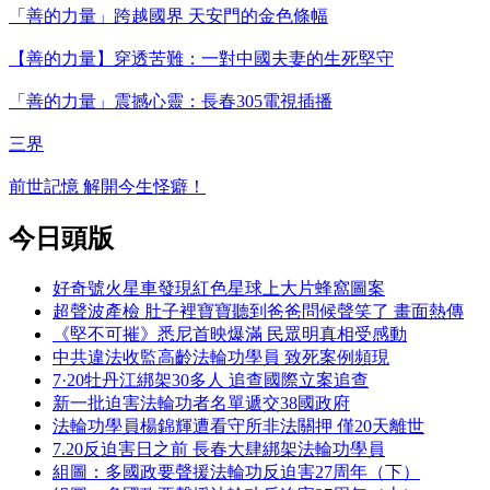
「善的力量」跨越國界 天安門的金色條幅
【善的力量】穿透苦難：一對中國夫妻的生死堅守
「善的力量」震撼心靈：長春305電視插播
三界
前世記憶 解開今生怪癖！
今日頭版
好奇號火星車發現紅色星球上大片蜂窩圖案
超聲波產檢 肚子裡寶寶聽到爸爸問候聲笑了 畫面熱傳
《堅不可摧》悉尼首映爆滿 民眾明真相受感動
中共違法收監高齡法輪功學員 致死案例頻現
7·20牡丹江綁架30多人 追查國際立案追查
新一批迫害法輪功者名單遞交38國政府
法輪功學員楊錦輝遭看守所非法關押 僅20天離世
7.20反迫害日之前 長春大肆綁架法輪功學員
組圖：多國政要聲援法輪功反迫害27周年（下）