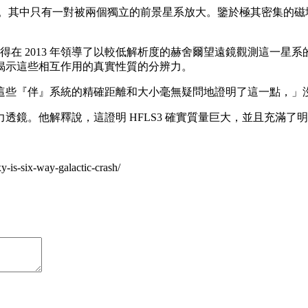
組成。其中只有一對被兩個獨立的前景星系放大。鑒於極其密集的
 2013 年領導了以較低解析度的赫舍爾望遠鏡觀測這一星系的德國科隆大
揭示這些相互作用的真實性質的分辨力。
測量這些『伴』系統的精確距離和大小毫無疑問地證明了這一點，
透鏡。他解釋說，這證明 HFLS3 確實質量巨大，並且充滿了
y-is-six-way-galactic-crash/