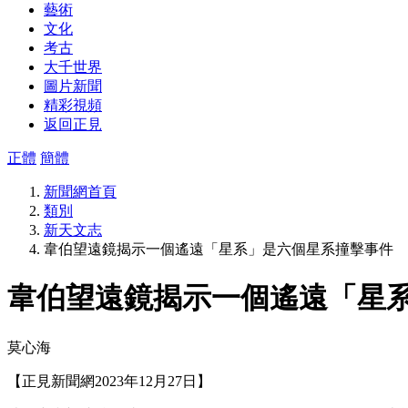
藝術
文化
考古
大千世界
圖片新聞
精彩視頻
返回正見
正體
簡體
新聞網首頁
類別
新天文志
韋伯望遠鏡揭示一個遙遠「星系」是六個星系撞擊事件
韋伯望遠鏡揭示一個遙遠「星
莫心海
【正見新聞網2023年12月27日】