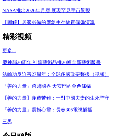
NASA推出2026年月曆 展現罕見宇宙景觀
【圖解】居家必備的應急生存物資儲備清單
精彩視頻
更多...
慶神韻20周年 神韻藝術品推20幅全新藝術版畫
法輪功反迫害27周年：全球多國政要聲援（視頻）
「善的力量」跨越國界 天安門的金色條幅
【善的力量】穿透苦難：一對中國夫妻的生死堅守
「善的力量」震撼心靈：長春305電視插播
三界
今日頭版