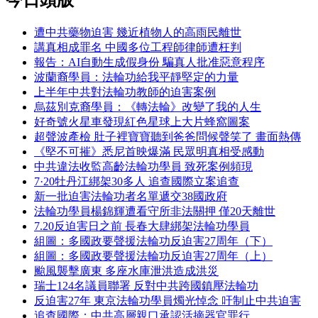
遭中共藥物迫害 幾近植物人的高雨民離世
講真相成罪名 中國多位工程師律師遭枉判
報告：AI自動生成假身份 騙真人批准惡意程序
波蘭裔學員：法輪功給我平靜堅定的力量
上半年中共對法輪功教師的迫害案例
烏茲別克裔學員：《轉法輪》改變了我的人生
好奇號火星車發現紅色星球上大片蜂窩圖案
超聲波產檢 肚子裡寶寶聽到爸爸問候聲笑了 畫面熱傳
《堅不可摧》悉尼首映爆滿 民眾明真相受感動
中共違法收監高齡法輪功學員 致死案例頻現
7·20牡丹江綁架30多人 追查國際立案追查
新一批迫害法輪功者名單遞交38國政府
法輪功學員楊錦輝遭看守所非法關押 僅20天離世
7.20反迫害日之前 長春大肆綁架法輪功學員
組圖：多國政要聲援法輪功反迫害27周年（下）
組圖：多國政要聲援法輪功反迫害27周年（上）
颱風襲擊廣東 多座水庫泄洪造成洪災
瑞士124名議員聯署 反對中共跨國鎮壓法輪功
反迫害27年 東京法輪功學員燭光悼念 吁制止中共迫害
追查國際：中共高層親口承認活摘器官罪行