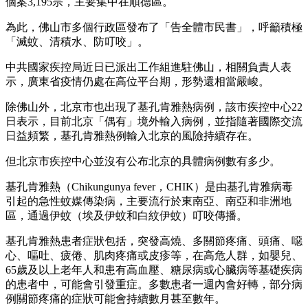
個案3,195宗，主要集中在順德區。
為此，佛山市多個行政區發布了「告全體市民書」，呼籲積極
「滅蚊、清積水、防叮咬」。
中共國家疾控局近日已派出工作組進駐佛山，相關負責人表
示，廣東省疫情仍處在高位平台期，形勢還相當嚴峻。
除佛山外，北京市也出現了基孔肯雅熱病例，該市疾控中心22
日表示，目前北京「偶有」境外輸入病例，並指隨著國際交流
日益頻繁，基孔肯雅熱例輸入北京的風險持續存在。
但北京市疾控中心並沒有公布北京的具體病例數有多少。
基孔肯雅熱（Chikungunya fever，CHIK）是由基孔肯雅病毒
引起的急性蚊媒傳染病，主要流行於東南亞、南亞和非洲地
區，通過伊蚊（埃及伊蚊和白紋伊蚊）叮咬傳播。
基孔肯雅熱患者症狀包括，突發高燒、多關節疼痛、頭痛、噁
心、嘔吐、疲倦、肌肉疼痛或皮疹等，在高危人群，如嬰兒、
65歲及以上老年人和患有高血壓、糖尿病或心臟病等基礎疾病
的患者中，可能會引發重症。多數患者一週內會好轉，部分病
例關節疼痛的症狀可能會持續數月甚至數年。