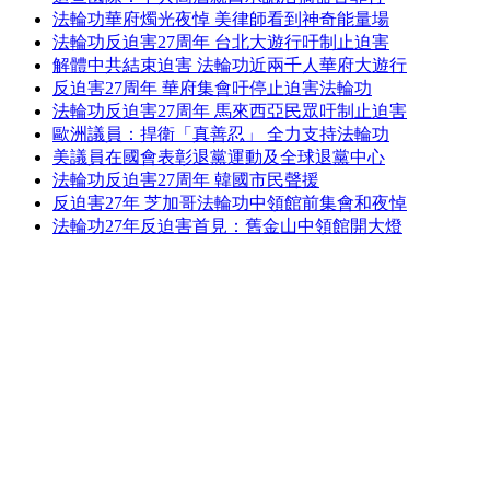
法輪功華府燭光夜悼 美律師看到神奇能量場
法輪功反迫害27周年 台北大遊行吁制止迫害
解體中共結束迫害 法輪功近兩千人華府大遊行
反迫害27周年 華府集會吁停止迫害法輪功
法輪功反迫害27周年 馬來西亞民眾吁制止迫害
歐洲議員：捍衛「真善忍」 全力支持法輪功
美議員在國會表彰退黨運動及全球退黨中心
法輪功反迫害27周年 韓國市民聲援
反迫害27年 芝加哥法輪功中領館前集會和夜悼
法輪功27年反迫害首見：舊金山中領館開大燈