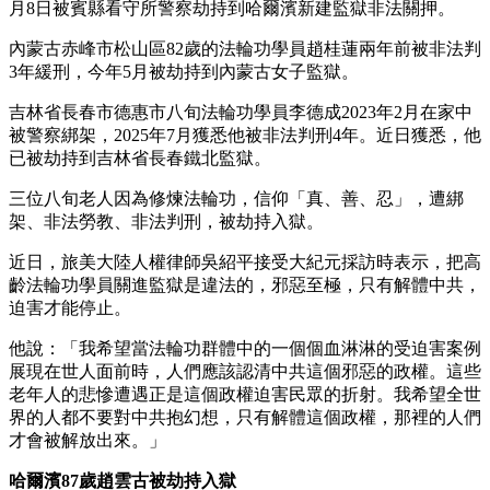
月8日被賓縣看守所警察劫持到哈爾濱新建監獄非法關押。
內蒙古赤峰市松山區82歲的法輪功學員趙桂蓮兩年前被非法判
3年緩刑，今年5月被劫持到內蒙古女子監獄。
吉林省長春市德惠市八旬法輪功學員李德成2023年2月在家中
被警察綁架，2025年7月獲悉他被非法判刑4年。近日獲悉，他
已被劫持到吉林省長春鐵北監獄。
三位八旬老人因為修煉法輪功，信仰「真、善、忍」，遭綁
架、非法勞教、非法判刑，被劫持入獄。
近日，旅美大陸人權律師吳紹平接受大紀元採訪時表示，把高
齡法輪功學員關進監獄是違法的，邪惡至極，只有解體中共，
迫害才能停止。
他說：「我希望當法輪功群體中的一個個血淋淋的受迫害案例
展現在世人面前時，人們應該認清中共這個邪惡的政權。這些
老年人的悲慘遭遇正是這個政權迫害民眾的折射。我希望全世
界的人都不要對中共抱幻想，只有解體這個政權，那裡的人們
才會被解放出來。」
哈爾濱87歲趙雲古被劫持入獄