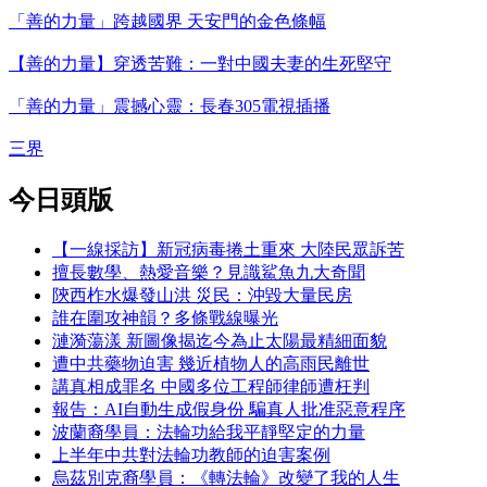
「善的力量」跨越國界 天安門的金色條幅
【善的力量】穿透苦難：一對中國夫妻的生死堅守
「善的力量」震撼心靈：長春305電視插播
三界
今日頭版
【一線採訪】新冠病毒捲土重來 大陸民眾訴苦
擅長數學、熱愛音樂？見識鯊魚九大奇聞
陝西柞水爆發山洪 災民：沖毀大量民房
誰在圍攻神韻？多條戰線曝光
漣漪蕩漾 新圖像揭迄今為止太陽最精細面貌
遭中共藥物迫害 幾近植物人的高雨民離世
講真相成罪名 中國多位工程師律師遭枉判
報告：AI自動生成假身份 騙真人批准惡意程序
波蘭裔學員：法輪功給我平靜堅定的力量
上半年中共對法輪功教師的迫害案例
烏茲別克裔學員：《轉法輪》改變了我的人生