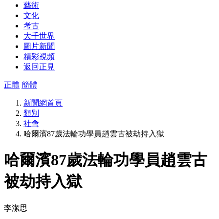
藝術
文化
考古
大千世界
圖片新聞
精彩視頻
返回正見
正體
簡體
新聞網首頁
類別
社會
哈爾濱87歲法輪功學員趙雲古被劫持入獄
哈爾濱87歲法輪功學員趙雲古
被劫持入獄
李潔思