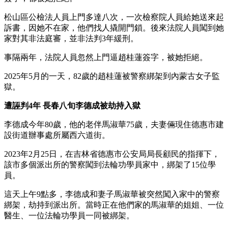
松山區公檢法人員上門多達八次，一次檢察院人員給她送來起
訴書，因她不在家，他們找人撬開門鎖。後來法院人員闖到她
家對其非法庭審，並非法判3年緩刑。
事隔兩年，法院人員忽然上門逼趙桂蓮簽字，被她拒絕。
2025年5月的一天，82歲的趙桂蓮被警察綁架到內蒙古女子監
獄。
遭誣判4年 長春八旬李德成被劫持入獄
李德成今年80歲，他的老伴馬淑華75歲，夫妻倆現住德惠市建
設街道辦事處所屬西六道街。
2023年2月25日，在吉林省德惠市公安局局長顧民的指揮下，
該市多個派出所的警察闖到法輪功學員家中，綁架了15位學
員。
這天上午9點多，李德成和妻子馬淑華被突然闖入家中的警察
綁架，劫持到派出所。當時正在他們家的馬淑華的姐姐、一位
醫生、一位法輪功學員一同被綁架。