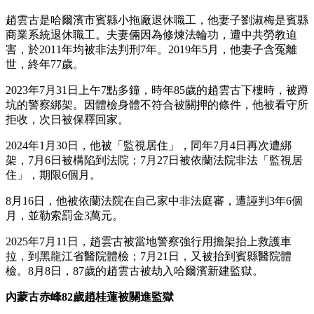
趙雲古是哈爾濱市賓縣小拖廠退休職工，他妻子劉淑梅是賓縣
商業系統退休職工。夫妻倆因為修煉法輪功，遭中共勞教迫
害，於2011年均被非法判刑7年。2019年5月，他妻子含冤離
世，終年77歲。
2023年7月31日上午7點多鐘，時年85歲的趙雲古下樓時，被蹲
坑的警察綁架。因體檢身體不符合被關押的條件，他被看守所
拒收，次日被保釋回家。
2024年1月30日，他被「監視居住」，同年7月4日再次遭綁
架，7月6日被構陷到法院；7月27日被依蘭法院非法「監視居
住」，期限6個月。
8月16日，他被依蘭法院在自己家中非法庭審，遭誣判3年6個
月，並勒索罰金3萬元。
2025年7月11日，趙雲古被當地警察強行用擔架抬上救護車
拉，到黑龍江省醫院體檢；7月21日，又被抬到賓縣醫院體
檢。8月8日，87歲的趙雲古被劫入哈爾濱新建監獄。
內蒙古赤峰82歲趙桂蓮被關進監獄