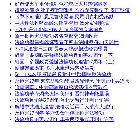
好奇號火星車發現紅色星球上大片蜂窩圖案
超聲波產檢 肚子裡寶寶聽到爸爸問候聲笑了 畫面熱傳
《堅不可摧》悉尼首映爆滿 民眾明真相受感動
中共違法收監高齡法輪功學員 致死案例頻現
7·20牡丹江綁架30多人 追查國際立案追查
新一批迫害法輪功者名單遞交38國政府
法輪功學員楊錦輝遭看守所非法關押 僅20天離世
7.20反迫害日之前 長春大肆綁架法輪功學員
組圖：多國政要聲援法輪功反迫害27周年（下）
組圖：多國政要聲援法輪功反迫害27周年（上）
颱風襲擊廣東 多座水庫泄洪造成洪災
瑞士124名議員聯署 反對中共跨國鎮壓法輪功
反迫害27年 東京法輪功學員燭光悼念 吁制止中共迫害
追查國際：中共高層親口承認活摘器官罪行
法輪功華府燭光夜悼 美律師看到神奇能量場
法輪功反迫害27周年 台北大遊行吁制止迫害
解體中共結束迫害 法輪功近兩千人華府大遊行
反迫害27周年 華府集會吁停止迫害法輪功
法輪功反迫害27周年 馬來西亞民眾吁制止迫害