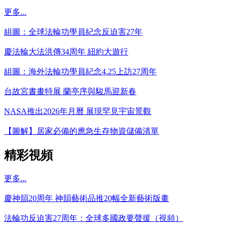
更多...
組圖：全球法輪功學員紀念反迫害27年
慶法輪大法洪傳34周年 紐約大遊行
組圖：海外法輪功學員紀念4.25上訪27周年
台故宮書畫特展 蘭亭序與駿馬迎新春
NASA推出2026年月曆 展現罕見宇宙景觀
【圖解】居家必備的應急生存物資儲備清單
精彩視頻
更多...
慶神韻20周年 神韻藝術品推20幅全新藝術版畫
法輪功反迫害27周年：全球多國政要聲援（視頻）