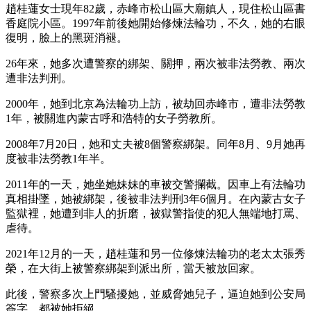
趙桂蓮女士現年82歲，赤峰市松山區大廟鎮人，現住松山區書
香庭院小區。1997年前後她開始修煉法輪功，不久，她的右眼
復明，臉上的黑斑消褪。
26年來，她多次遭警察的綁架、關押，兩次被非法勞教、兩次
遭非法判刑。
2000年，她到北京為法輪功上訪，被劫回赤峰市，遭非法勞教
1年，被關進內蒙古呼和浩特的女子勞教所。
2008年7月20日，她和丈夫被8個警察綁架。同年8月、9月她再
度被非法勞教1年半。
2011年的一天，她坐她妹妹的車被交警攔截。因車上有法輪功
真相掛墜，她被綁架，後被非法判刑3年6個月。在內蒙古女子
監獄裡，她遭到非人的折磨，被獄警指使的犯人無端地打罵、
虐待。
2021年12月的一天，趙桂蓮和另一位修煉法輪功的老太太張秀
榮，在大街上被警察綁架到派出所，當天被放回家。
此後，警察多次上門騷擾她，並威脅她兒子，逼迫她到公安局
簽字，都被她拒絕。