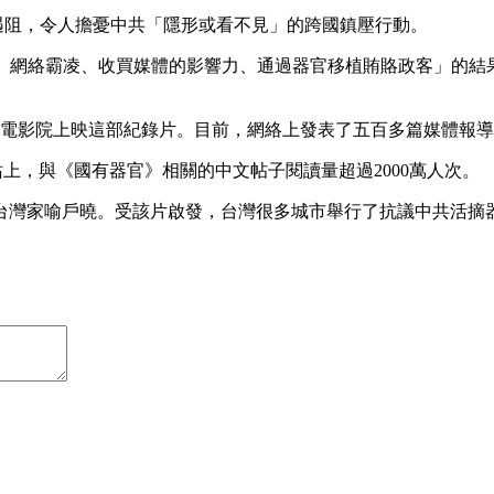
放映遇阻，令人擔憂中共「隱形或看不見」的跨國鎮壓行動。
迫、網絡霸凌、收買媒體的影響力、通過器官移植賄賂政客」的結
的電影院上映這部紀錄片。目前，網絡上發表了五百多篇媒體報
t網站上，與《國有器官》相關的中文帖子閱讀量超過2000萬人次。
台灣家喻戶曉。受該片啟發，台灣很多城市舉行了抗議中共活摘