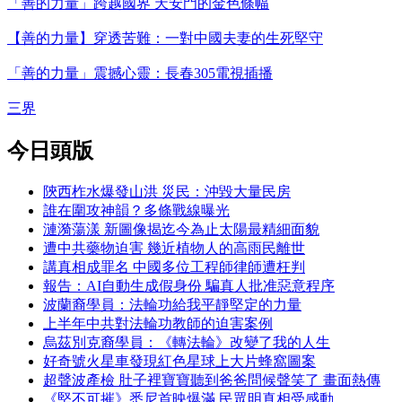
「善的力量」跨越國界 天安門的金色條幅
【善的力量】穿透苦難：一對中國夫妻的生死堅守
「善的力量」震撼心靈：長春305電視插播
三界
今日頭版
陝西柞水爆發山洪 災民：沖毀大量民房
誰在圍攻神韻？多條戰線曝光
漣漪蕩漾 新圖像揭迄今為止太陽最精細面貌
遭中共藥物迫害 幾近植物人的高雨民離世
講真相成罪名 中國多位工程師律師遭枉判
報告：AI自動生成假身份 騙真人批准惡意程序
波蘭裔學員：法輪功給我平靜堅定的力量
上半年中共對法輪功教師的迫害案例
烏茲別克裔學員：《轉法輪》改變了我的人生
好奇號火星車發現紅色星球上大片蜂窩圖案
超聲波產檢 肚子裡寶寶聽到爸爸問候聲笑了 畫面熱傳
《堅不可摧》悉尼首映爆滿 民眾明真相受感動