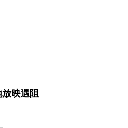
地放映遇阻