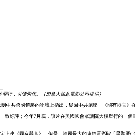
等罪行，引發聚焦。（加拿大如意電影公司提供）
個關於抵制中共跨國鎮壓的論壇上指出，疑因中共施壓，《國有器官
眾一致好評；今年7月底，該片在美國國會眾議院大樓舉行的一個
節本預定上映《國有器官》。但是，韓國最大的連鎖電影院「星聚匯