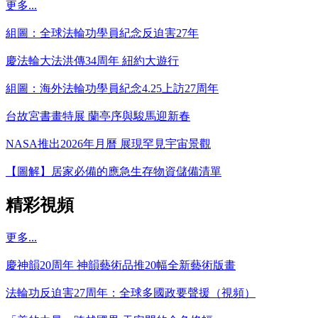
更多...
組圖：全球法輪功學員紀念反迫害27年
慶法輪大法洪傳34周年 紐約大遊行
組圖：海外法輪功學員紀念4.25上訪27周年
台故宮書畫特展 蘭亭序與駿馬迎新春
NASA推出2026年月曆 展現罕見宇宙景觀
【圖解】居家必備的應急生存物資儲備清單
精彩視頻
更多...
慶神韻20周年 神韻藝術品推20幅全新藝術版畫
法輪功反迫害27周年：全球多國政要聲援（視頻）