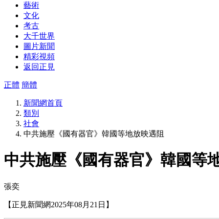
藝術
文化
考古
大千世界
圖片新聞
精彩視頻
返回正見
正體
簡體
新聞網首頁
類別
社會
中共施壓《國有器官》韓國等地放映遇阻
中共施壓《國有器官》韓國等
張奕
【正見新聞網2025年08月21日】