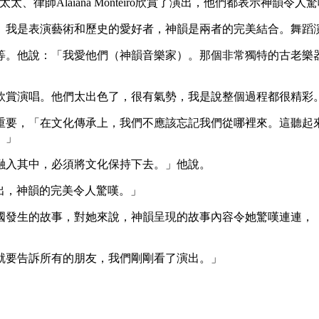
業投資人。他和太太、律師Alaiana Monteiro欣賞了演出，他們都表示神韻令人
常壯觀。我是表演藝術和歷史的愛好者，神韻是兩者的完美結合。舞
等。他說：「我愛他們（神韻音樂家）。那個非常獨特的古老樂
欣賞演唱。他們太出色了，很有氣勢，我是說整個過程都很精彩
這非常重要，「在文化傳承上，我們不應該忘記我們從哪裡來。這
。」
融入其中，必須將文化保持下去。」他說。
次看演出，神韻的完美令人驚嘆。」
國發生的故事，對她來說，神韻呈現的故事內容令她驚嘆連連，
馬上就要告訴所有的朋友，我們剛剛看了演出。」