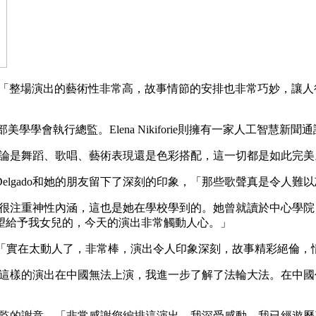
讚嘆道，「整場演出的藝術性非常高，故事情節的安排也非常巧妙，
面部美學學會執行總監。Elena Nikiforie則擁有一家人工智慧新聞
，「無論是舞蹈、歌唱、藝術表現還是色彩搭配，這一切都是如此完
elgado和她的朋友留下了深刻的印象，「那些歌聲真是令人難
女兒都很注重神性內涵，這也是她在學校學到的。她曾就讀於中心
望給予我女兒的，今天的演出非常觸動人心。」
同樣的讚賞，「實在太動人了，非常棒，演出令人印象深刻，故事精彩絕
了解到這樣的演出在中國無法上演，我進一步了解了法輪大法。在
藝術總監的謝意，「非常感謝您編排這演出，我深受感動。我已經