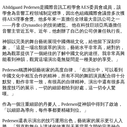
Abildgaard Pedersen是國際音訊工程學會AES委員會成員，該
學會為音響工程領域制定標準，因出色組織國際會議曾多次獲
得AES理事會獎。他多年來一直擔任全球最大音訊公司之一
——丹拿 (Dynaudio) 的技術總監。 他在科技巨頭亞馬遜擔任
音響主管近五年。近年，他創辦了自己的公司併兼任執行長。
神韻以完美的舞台藝術展現中國傳統文化，給他留下深刻印
象，「這是一場出類拔萃的演出，藝術水平非常高，絕對的，
她為觀眾提供了一個絕佳的了解中國文化的途徑。我非常高興
能看到神韻，觀賞這場演出毫無疑問是一種美妙的享受。」
Pedersen稱讚神韻藝術家的高度自律，「在演出中，可以看到
中國文化中相互合作的精神，所有不同的舞蹈演員配合得十分
默契，動作非常一致，有很高的自律精神。演出中還有很多高
難度技巧的展示，一切的細節都恰到好處，這一切令人驚
嘆。」
作為一個注重細節的丹麥人，Pedersen從神韻中得到了啟迪，
「以細節為導向，每件事都要精確到位。」
Pedersen還表示演出的技巧運用出色，藝術家的展示更引人入
勝，「我喜歡舞台上講述的故事與天幕背景之間的完美融合。