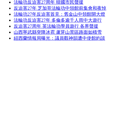
法輪功反迫害27周年 韓國市民聲援
反迫害27年 芝加哥法輪功中領館前集會和夜悼
法輪功27年反迫害首見：舊金山中領館開大燈
法輪功反迫害27年 多倫多逾千人雨中大遊行
反迫害27周年 英法輪功學員遊行 各界聲援
山西寧武縣突降冰雹 蘆芽山景區路面如積雪
紐西蘭情報局曝光：議員觀神韻遭中使館約談