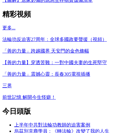
【圖解】居家必備的應急生存物資儲備清單
精彩視頻
更多...
法輪功反迫害27周年：全球多國政要聲援（視頻）
「善的力量」跨越國界 天安門的金色條幅
【善的力量】穿透苦難：一對中國夫妻的生死堅守
「善的力量」震撼心靈：長春305電視插播
三界
前世記憶 解開今生怪癖！
今日頭版
上半年中共對法輪功教師的迫害案例
烏茲別克裔學員：《轉法輪》改變了我的人生