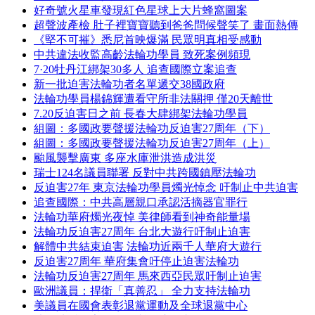
好奇號火星車發現紅色星球上大片蜂窩圖案
超聲波產檢 肚子裡寶寶聽到爸爸問候聲笑了 畫面熱傳
《堅不可摧》悉尼首映爆滿 民眾明真相受感動
中共違法收監高齡法輪功學員 致死案例頻現
7·20牡丹江綁架30多人 追查國際立案追查
新一批迫害法輪功者名單遞交38國政府
法輪功學員楊錦輝遭看守所非法關押 僅20天離世
7.20反迫害日之前 長春大肆綁架法輪功學員
組圖：多國政要聲援法輪功反迫害27周年（下）
組圖：多國政要聲援法輪功反迫害27周年（上）
颱風襲擊廣東 多座水庫泄洪造成洪災
瑞士124名議員聯署 反對中共跨國鎮壓法輪功
反迫害27年 東京法輪功學員燭光悼念 吁制止中共迫害
追查國際：中共高層親口承認活摘器官罪行
法輪功華府燭光夜悼 美律師看到神奇能量場
法輪功反迫害27周年 台北大遊行吁制止迫害
解體中共結束迫害 法輪功近兩千人華府大遊行
反迫害27周年 華府集會吁停止迫害法輪功
法輪功反迫害27周年 馬來西亞民眾吁制止迫害
歐洲議員：捍衛「真善忍」 全力支持法輪功
美議員在國會表彰退黨運動及全球退黨中心