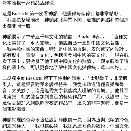
哥本哈根一家精品店經理。
這是Brazitchii第一次看神韻，他覺得每個節目都非常精彩，
「我喜歡整場演出，神韻如此與眾不同，這裡的舞蹈和整個演
出都非同一般。」
神韻展示了中華五千年文化的精髓，Brazitchii表示，「這種文
化太美好了，令人驚嘆。」他說自己一直對中國文化著迷，
「我喜歡中國的東西，特別是中國的服裝、表演或室內設計，
還有歷史、電影、文化，包括美食和中國的茶文化。」現在觀
看了演出，更激發了他了解中國文化的熱情，「觀眾觀看了這
樣的演出後，可以更多地了解中國文化與傳統，這非常好。」
二胡獨奏給Brazitchii留下了特別的印象，「太動聽了，非常吸
引人。這種聲音對我來說很特殊，我從未聽過這種音樂和聲
音，太美妙了，這是無需文字就能讓人理解的音樂。」他甚至
考慮把二胡的聲音加到自己的藝術作品中，「我可以設想，把
這個音樂加入到戲劇學校的作品中，這真的非常獨特，像是一
個電影場景。」
神韻絢麗的色彩令這位設計師眼前一亮，因為這與北歐的冷色
調差異極大，「我也搞藝術，我認為這裡色彩繽紛，中國文化