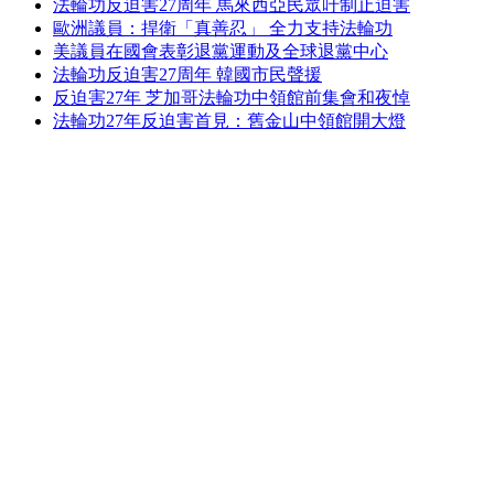
法輪功反迫害27周年 馬來西亞民眾吁制止迫害
歐洲議員：捍衛「真善忍」 全力支持法輪功
美議員在國會表彰退黨運動及全球退黨中心
法輪功反迫害27周年 韓國市民聲援
反迫害27年 芝加哥法輪功中領館前集會和夜悼
法輪功27年反迫害首見：舊金山中領館開大燈