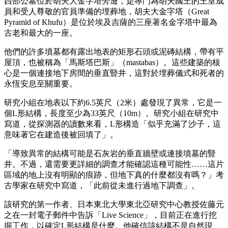
西部公墓位於胡夫大金字塔旁邊，是專門為胡夫國王的王室成
員和受人尊敬的官員準備的埋葬地，胡夫大金字塔（Great
Pyramid of Khufu）是位於埃及吉薩的三座著名金字塔中最為
古老和最大的一座。
他們的許多墳墓都有露出地表的矩形石頭或泥磚結構，帶有平
屋頂，也被稱為「馬斯塔巴斯」（mastabas）。這些建築的核
心是一個連接地下房間的垂直豎井，這對於埋葬儀式和死者的
永恆安息至關重要。
研究小組在地表以下約6.5英尺（2米）處發現了異常，它是一
個L形結構，長度至少為33英尺（10m）。研究小組在研究中
寫道，從探測器的讀數來看，L形構造「似乎充滿了沙子，這
意味著它在建造後被回填了」。
「導致異常的結構可能是石灰岩的垂直牆壁或連接墳墓的豎
井。不過，還需要更詳細的調查才能確認這種可能性……這片
區域的地上沒有明顯的痕跡，但地下真的什麼都沒有嗎？」考
古學家在研究中寫道，「此前從未進行過地下調查」。
該研究的第一作者、日本東北大學東北亞研究中心教授佐藤元
之在一封電子郵件中告訴「Live Science」，目前正在進行挖
掘工作，以確定L形結構是什麼。他確信該結構不是自然現