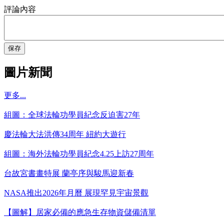
評論內容
保存
圖片新聞
更多...
組圖：全球法輪功學員紀念反迫害27年
慶法輪大法洪傳34周年 紐約大遊行
組圖：海外法輪功學員紀念4.25上訪27周年
台故宮書畫特展 蘭亭序與駿馬迎新春
NASA推出2026年月曆 展現罕見宇宙景觀
【圖解】居家必備的應急生存物資儲備清單