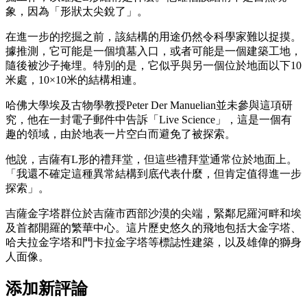
象，因為「形狀太尖銳了」。
在進一步的挖掘之前，該結構的用途仍然令科學家難以捉摸。
據推測，它可能是一個墳墓入口，或者可能是一個建築工地，
隨後被沙子掩埋。特別的是，它似乎與另一個位於地面以下10
米處，10×10米的結構相連。
哈佛大學埃及古物學教授Peter Der Manuelian並未參與這項研
究，他在一封電子郵件中告訴「Live Science」，這是一個有
趣的領域，由於地表一片空白而避免了被探索。
他說，吉薩有L形的禮拜堂，但這些禮拜堂通常位於地面上。
「我還不確定這種異常結構到底代表什麼，但肯定值得進一步
探索」。
吉薩金字塔群位於吉薩市西部沙漠的尖端，緊鄰尼羅河畔和埃
及首都開羅的繁華中心。這片歷史悠久的飛地包括大金字塔、
哈夫拉金字塔和門卡拉金字塔等標誌性建築，以及雄偉的獅身
人面像。
添加新評論