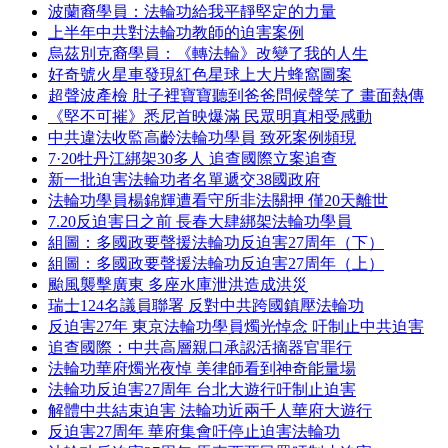
波蘭裔學員：法輪功給我平靜堅定的力量
上半年中共對法輪功教師的迫害案例
烏茲別克裔學員：《轉法輪》改變了我的人生
好奇號火星車發現紅色星球上大片蜂窩圖案
超聲波產檢 肚子裡寶寶聽到爸爸問候聲笑了 畫面熱傳
《堅不可摧》悉尼首映爆滿 民眾明真相受感動
中共違法收監高齡法輪功學員 致死案例頻現
7·20牡丹江綁架30多人 追查國際立案追查
新一批迫害法輪功者名單遞交38國政府
法輪功學員楊錦輝遭看守所非法關押 僅20天離世
7.20反迫害日之前 長春大肆綁架法輪功學員
組圖：多國政要聲援法輪功反迫害27周年（下）
組圖：多國政要聲援法輪功反迫害27周年（上）
颱風襲擊廣東 多座水庫泄洪造成洪災
瑞士124名議員聯署 反對中共跨國鎮壓法輪功
反迫害27年 東京法輪功學員燭光悼念 吁制止中共迫害
追查國際：中共高層親口承認活摘器官罪行
法輪功華府燭光夜悼 美律師看到神奇能量場
法輪功反迫害27周年 台北大遊行吁制止迫害
解體中共結束迫害 法輪功近兩千人華府大遊行
反迫害27周年 華府集會吁停止迫害法輪功