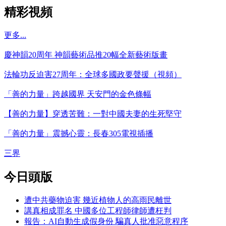
精彩視頻
更多...
慶神韻20周年 神韻藝術品推20幅全新藝術版畫
法輪功反迫害27周年：全球多國政要聲援（視頻）
「善的力量」跨越國界 天安門的金色條幅
【善的力量】穿透苦難：一對中國夫妻的生死堅守
「善的力量」震撼心靈：長春305電視插播
三界
今日頭版
遭中共藥物迫害 幾近植物人的高雨民離世
講真相成罪名 中國多位工程師律師遭枉判
報告：AI自動生成假身份 騙真人批准惡意程序