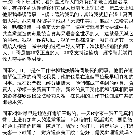
一次H哥下班回家，看到區政府大門外有好多老百姓圍著喊
冤，有好多的防暴警察和安保人員圍著上訪民眾。第二天上班
他跟我學說這事，H說：這給我氣的，當時我就想在牆上寫四
個大字。我問哪四個字？他說「天滅中共」。他說：法輪功說
的一點都沒錯，共產黨太邪惡了，這疫情就是老天要滅中共，
共產黨製造病毒最後自食其果還害全世界的人，這就是天滅它
的開始。我說：你真明白，說的一點都沒錯，就是在這其中天
還給人機會，滅中共的過程中好人留下，淘汰那些追隨的壞
人。H哥是個非常正直的人，非常支持法輪功。經常幫我購買
救人需要的耗材等。
同事Z、B、F是在工作中和我接觸時間最長的同事。他們在這
個單位工作的時間比我長，他們也是在這個單位最早明真相的
同事。現在部門都已經分組擴大，他們都成了各組的組長、負
責人，帶領一波新員工工作。新來的員工受他們和明真相同事
的影響都欣然接受法輪功真相，在長期的工作中也知道中共的
邪惡本質。
同事Z和F最早是通過打電話三退的。一天B拿來一張五元真相
幣，上邊有加拿大的退黨電話，B說咱們打電話試試，要是能
打通正好咱們把團、隊退了。我說：你打吧，肯定能通，打過
去響一下就通了，對方退黨義工說：您好，需要辦理退黨嗎？