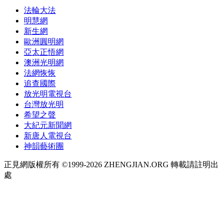
法輪大法
明慧網
新生網
歐洲圓明網
亞太正悟網
澳洲光明網
法網恢恢
追查國際
放光明電視台
台灣放光明
希望之聲
大紀元新聞網
新唐人電視台
神韻藝術團
正見網版權所有 ©1999-2026 ZHENGJIAN.ORG 轉載請註明出
處