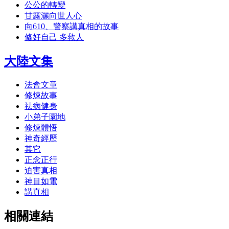
公公的轉變
甘露灑向世人心
向610、警察講真相的故事
修好自己 多救人
大陸文集
法會文章
修煉故事
祛病健身
小弟子園地
修煉體悟
神奇經歷
其它
正念正行
迫害真相
神目如電
講真相
相關連結