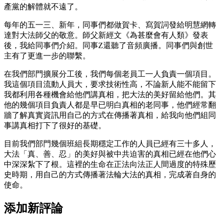
產黨的解體就不遠了。
每年的五一三、新年，同事們都做賀卡、寫賀詞發給明慧網轉
達對大法師父的敬意。師父新經文《為甚麼會有人類》發表
後，我給同事們介紹。同事Z還聽了音頻廣播。同事們與創世
主有了更進一步的聯繫。
在我們部門擴展分工後，我們每個老員工一人負責一個項目。
我這個項目流動人員大，要求技術性高，不論新人能不能留下
我都利用各種機會給他們講真相，把大法的美好留給他們。其
他的幾個項目負責人都是早已明白真相的老同事，他們經常翻
牆了解真實資訊用自己的方式在傳播著真相，給我向他們組同
事講真相打下了很好的基礎。
目前我們部門幾個班組長期穩定工作的人員已經有三十多人，
大法「真、善、忍」的美好與被中共迫害的真相已經在他們心
中深深紮下了根。這裡的生命在正法向法正人間過度的特殊歷
史時期，用自己的方式傳播著法輪大法的真相，完成著自身的
使命。
添加新評論