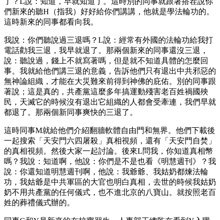
了？L說：知道，早就知道了。這時別的同事就跟著搭茬說你
們新來的聽H（指我）好好給你們講講，他就是學法輪功的。
這時新來的同事都看向我。
我說：你們聽說過三退嗎？L說：經常有外國的法輪功給我打
電話勸我三退，我早就退了。那兩個新來的同事還沒三退，
說：聽說過，錢上不就寫著嗎，但是就不知道具體的怎麼回
事。我就給他們講三退的意義，告訴他們只有退出中共邪惡的
無神論組織，才能在大災難來前得到神佛的庇佑。別的同事跟
著說；這是真的，共產黨這麼多年搞運動殘害老百姓禍國殃
民，天滅它的時候沒有退出它組織的人都會受牽連，我們早就
都退了。那兩個新同事爽快的三退了。
這時同事M就給他們介紹翻牆軟體自由門和無界。他們下載後
一起搜索「天安門六四屠殺」真相視頻，還有「天安門自焚」
的真相視頻。然後大家一起討論。後來L問我，你知道真相幣
嗎？我說：知道啊，他說：你們是不是也看《明慧週刊》？我
說：你還知道明慧週刊啊，他說：我爺爺、我姑奶都煉法輪
功，我姑爺是中共軍區的大官也明白真相，去世的時候我姑奶
奶不用共產黨的任何儀式，也不進北京的八寶山。就按照老百
姓的葬禮儀式辦的。