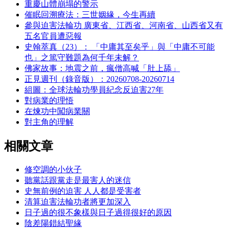
重慶山體崩塌的警示
催眠回溯療法：三世姻緣，今生再續
參與迫害法輪功 廣東省、江西省、河南省、山西省又有
五名官員遭惡報
史翰萃真（23）： 「中庸其至矣乎」與「中庸不可能
也」之篤守難題為何千年未解？
佛家故事：地震之前，瘋僧高喊「肚上舔」
正見週刊（錄音版）：20260708-20260714
組圖：全球法輪功學員紀念反迫害27年
對病業的理悟
在煉功中闖病業關
對主角的理解
相關文章
修空調的小伙子
聽黨話跟黨走是最害人的迷信
史無前例的迫害 人人都是受害者
清算迫害法輪功者將更加深入
日子過的很不象樣與日子過得很好的原因
陰差陽錯結聖緣