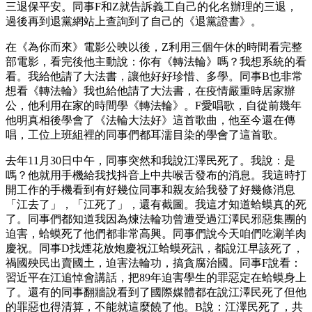
三退保平安。同事F和Z就告訴義工自己的化名辦理的三退，
過後再到退黨網站上查詢到了自己的《退黨證書》。
在《為你而來》電影公映以後，Z利用三個午休的時間看完整
部電影，看完後他主動說：你有《轉法輪》嗎？我想系統的看
看。我給他請了大法書，讓他好好珍惜、多學。同事B也非常
想看《轉法輪》我也給他請了大法書，在疫情嚴重時居家辦
公，他利用在家的時間學《轉法輪》。F愛唱歌，自從前幾年
他明真相後學會了《法輪大法好》這首歌曲，他至今還在傳
唱，工位上班組裡的同事們都耳濡目染的學會了這首歌。
去年11月30日中午，同事突然和我說江澤民死了。我說：是
嗎？他就用手機給我找抖音上中共喉舌發布的消息。我這時打
開工作的手機看到有好幾位同事和親友給我發了好幾條消息
「江去了」，「江死了」，還有截圖。我這才知道蛤蟆真的死
了。同事們都知道我因為煉法輪功曾遭受過江澤民邪惡集團的
迫害，蛤蟆死了他們都非常高興。同事們說今天咱們吃涮羊肉
慶祝。同事D找煙花放炮慶祝江蛤蟆死訊，都說江早該死了，
禍國殃民出賣國土，迫害法輪功，搞貪腐治國。同事F說看：
習近平在江追悼會講話，把89年迫害學生的罪惡定在蛤蟆身上
了。還有的同事翻牆說看到了國際媒體都在說江澤民死了但他
的罪惡也得清算，不能就這麼饒了他。B說：江澤民死了，共