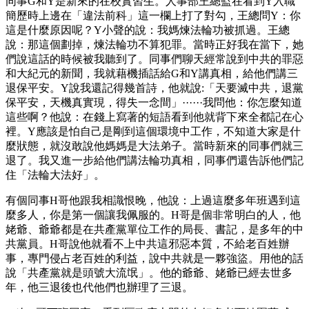
同事G和Y是新來的在校實習生。人事部王總監在看到Y入職
簡歷時上邊在「違法前科」這一欄上打了對勾，王總問Y：你
這是什麼原因呢？Y小聲的說：我媽煉法輪功被抓過。王總
說：那這個劃掉，煉法輪功不算犯罪。當時正好我在當下，她
們說這話的時候被我聽到了。同事們聊天經常說到中共的罪惡
和大紀元的新聞，我就藉機插話給G和Y講真相，給他們講三
退保平安。Y說我還記得幾首詩，他就說:「天要滅中共，退黨
保平安，天機真實現，得失一念間」······我問他：你怎麼知道
這些啊？他說：在錢上寫著的短語看到他就背下來全都記在心
裡。Y應該是怕自己是剛到這個環境中工作，不知道大家是什
麼狀態，就沒敢說他媽媽是大法弟子。當時新來的同事們就三
退了。我又進一步給他們講法輪功真相，同事們還告訴他們記
住「法輪大法好」。
有個同事H哥他跟我相識恨晚，他說：上過這麼多年班遇到這
麼多人，你是第一個讓我佩服的。H哥是個非常明白的人，他
姥爺、爺爺都是在共產黨單位工作的局長、書記，是多年的中
共黨員。H哥說他就看不上中共這邪惡本質，不給老百姓辦
事，專門侵占老百姓的利益，說中共就是一夥強盜。用他的話
說「共產黨就是頭號大流氓」。他的爺爺、姥爺已經去世多
年，他三退後也代他們也辦理了三退。