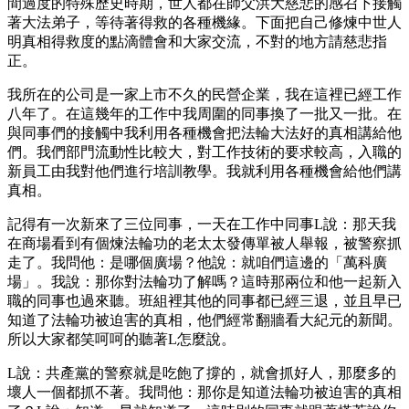
間過度的特殊歷史時期，世人都在師父洪大慈悲的感召下接觸
著大法弟子，等待著得救的各種機緣。下面把自己修煉中世人
明真相得救度的點滴體會和大家交流，不對的地方請慈悲指
正。
我所在的公司是一家上市不久的民營企業，我在這裡已經工作
八年了。在這幾年的工作中我周圍的同事換了一批又一批。在
與同事們的接觸中我利用各種機會把法輪大法好的真相講給他
們。我們部門流動性比較大，對工作技術的要求較高，入職的
新員工由我對他們進行培訓教學。我就利用各種機會給他們講
真相。
記得有一次新來了三位同事，一天在工作中同事L說：那天我
在商場看到有個煉法輪功的老太太發傳單被人舉報，被警察抓
走了。我問他：是哪個廣場？他說：就咱們這邊的「萬科廣
場」。我說：那你對法輪功了解嗎？這時那兩位和他一起新入
職的同事也過來聽。班組裡其他的同事都已經三退，並且早已
知道了法輪功被迫害的真相，他們經常翻牆看大紀元的新聞。
所以大家都笑呵呵的聽著L怎麼說。
L說：共產黨的警察就是吃飽了撐的，就會抓好人，那麼多的
壞人一個都抓不著。我問他：那你是知道法輪功被迫害的真相