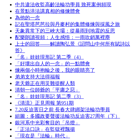
中共違法收監高齡法輪功學員 致死案例頻現
在景點洪法講真相的修煉體會
為他的一念
記在聖塔芭芭拉與丹麥村的集體修煉與採風之旅
天象異常下的三峽大壩：從暴雨到地震的反思
配樂朗讀視頻：人生感悟：一雨吹銷萬裡塵
上士的回答——解讀陶弘景《詔問山中何所有賦詩以
答》
「名」娃娃現形記 第二季（4）
「好壞出自人的一念」的一點體會
煉兩個小時抱輪之後，我的眼睛亮了
弟弟支持大法得福報
老天爺正在用災難提醒人類
清朝一位師爺的「平庸之惡」
「名」娃娃現形記 第二季（3）
《清流》正見周報 第951期
7.20反迫害日之前 長春大肆綁架法輪功學員
組圖：多國政要聲援法輪功反迫害27周年（下）
銀河系中光彩奪目的「吊燈」
「正法口訣」在監獄裡飄揚
「現在是『法輪』時代」