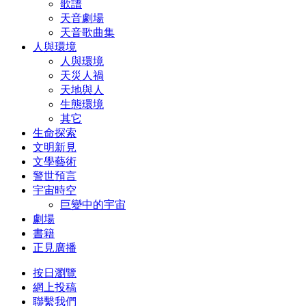
歌譜
天音劇場
天音歌曲集
人與環境
人與環境
天災人禍
天地與人
生態環境
其它
生命探索
文明新見
文學藝術
警世預言
宇宙時空
巨變中的宇宙
劇場
書籍
正見廣播
按日瀏覽
網上投稿
聯繫我們