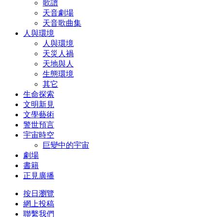
歌譜
天音劇場
天音歌曲集
人與環境
人與環境
天災人禍
天地與人
生態環境
其它
生命探索
文明新見
文學藝術
警世預言
宇宙時空
巨變中的宇宙
劇場
書籍
正見廣播
按日瀏覽
網上投稿
聯繫我們