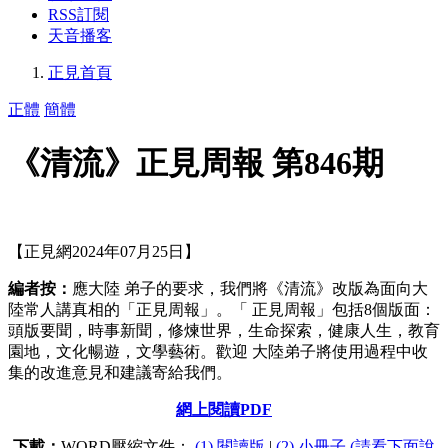
RSS訂閱
天音播客
正見首頁
正體
簡體
《清流》正見周報 第846期
【正見網2024年07月25日】
編者按：
應大陸 弟子的要求，我們將《清流》改版為面向大
陸常人講真相的「正見周報」。「 正見周報」包括8個版面：
頭版要聞，時事新聞，修煉世界，生命探索，健康人生，教育
園地，文化暢遊，文學藝術。歡迎 大陸弟子將使用過程中收
集的改進意見和建議寄給我們。
網上閱讀PDF
下載：
WORD壓縮文件：
(1) 閱讀版
|
(2) 小冊子 (請看下面說