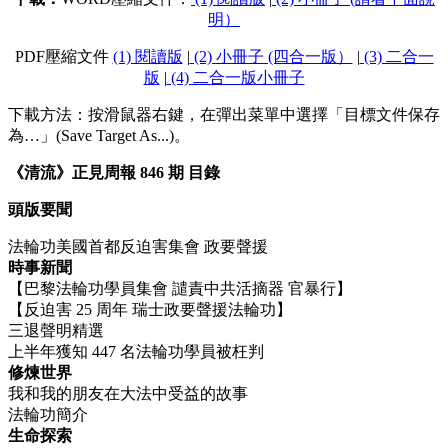
明）
PDF壓縮文件
(1) 閱讀版
|
(2) 小冊子 (四合一版）
|
(3) 二合一
版
|
(4) 二合一版小冊子
下載方法：按滑鼠器右鍵，在彈出菜單中選擇「目標文件保存
為…」(Save Target As...)。
《清流》正見周報 846 期 目錄
頭版要聞
法輪功美國首都反迫害集會 政要聲援
時事新聞
【巴黎法輪功學員集會 譴責中共活摘器 官暴行】
【反迫害 25 周年 瑞士政要聲援法輪功】
三退聲明精選
上半年獲知 447 名法輪功學員被枉判​​​​​​​
修煉世界
我和我的朋友在大法中受益的故事
法輪功簡介
生命探索