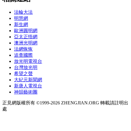
法輪大法
明慧網
新生網
歐洲圓明網
亞太正悟網
澳洲光明網
法網恢恢
追查國際
放光明電視台
台灣放光明
希望之聲
大紀元新聞網
新唐人電視台
神韻藝術團
正見網版權所有 ©1999-2026 ZHENGJIAN.ORG 轉載請註明出
處