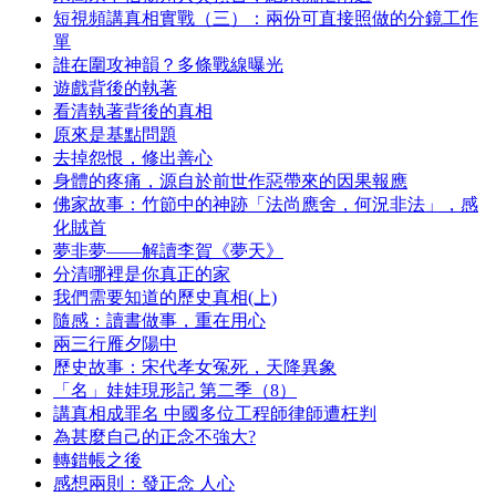
短視頻講真相實戰（三）：兩份可直接照做的分鏡工作
單
誰在圍攻神韻？多條戰線曝光
遊戲背後的執著
看清執著背後的真相
原來是基點問題
去掉怨恨，修出善心
身體的疼痛，源自於前世作惡帶來的因果報應
佛家故事：竹節中的神跡「法尚應舍，何況非法」，感
化賊首
夢非夢——解讀李賀《夢天》
分清哪裡是你真正的家
我們需要知道的歷史真相(上)
隨感：讀書做事，重在用心
兩三行雁夕陽中
歷史故事：宋代孝女冤死，天降異象
「名」娃娃現形記 第二季（8）
講真相成罪名 中國多位工程師律師遭枉判
為甚麼自己的正念不強大?
轉錯帳之後
感想兩則：發正念 人心