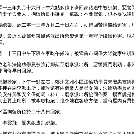
零一三年九月十六日下午六點多鐘下班回家路途中被綁架。惡警
的妻子去要人，拘留所長不讓見，還說：不要聲張，也不要找律
被綁架。於二零一三年九月二十日左右，劫持回滎陽繼續迫害，
後，最近又被鄭州東風路派出所綁架進第一看守所繼續迫害。現
審。
月二十三日中午下班在家吃午飯時，被鞏義市國保大隊從家中綁
位老年法輪功學員被強行綁架至廟李派出所，惡警撬門別鎖，非
使同修早日回歸。
綁架抄家，下午一點左右，鄭州文雅小區法輪功學員朱淑惠被綁
關押在廟李派出所，據說還有兩個常人是母女倆，法輪功學員的
公安分局和安全保衛局（科），廟李派出所協同作案，揚言說是
女士要上廁所，被李敏拒絕，強令她在客廳方便，當時屋內有男
水區拘留所也於二十八日回家。
、李雲飛、夏素銀遭到綁架。
王麗在北菜市場講真相，被上街區新安路派出所巡警張三等人綁