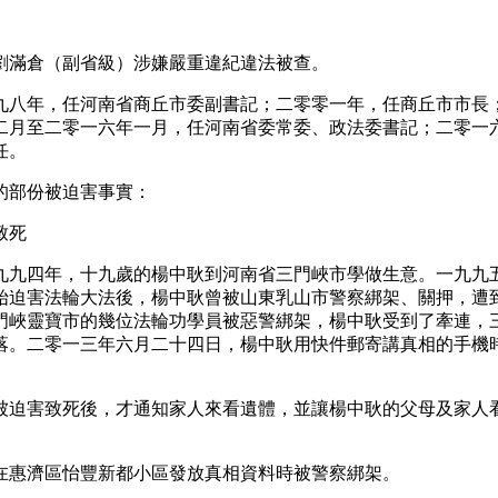
劉滿倉（副省級）涉嫌嚴重違紀違法被查。
九八年，任河南省商丘市委副書記；二零零一年，任商丘市市長
二月至二零一六年一月，任河南省委常委、政法委書記；二零一
任。
的部份被迫害事實：
致死
九九四年，十九歲的楊中耿到河南省三門峽市學做生意。一九九
始迫害法輪大法後，楊中耿曾被山東乳山市警察綁架、關押，遭
門峽靈寶市的幾位法輪功學員被惡警綁架，楊中耿受到了牽連，
落。二零一三年六月二十四日，楊中耿用快件郵寄講真相的手機
被迫害致死後，才通知家人來看遺體，並讓楊中耿的父母及家人
在惠濟區怡豐新都小區發放真相資料時被警察綁架。