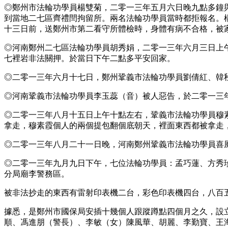
◎鄭州市法輪功學員楊雙菊，二零一三年五月六日晚九點多鐘
到當地二七區齊禮閆拘留所。兩名法輪功學員當時都拒報名。
十三日前，送鄭州市第二看守所體檢時，身體有病不合格，被
◎河南鄭州二七區法輪功學員胡秀娟，二零一三年六月三日上
七裡岩非法關押。於當日下午二點多平安回家。
◎二零一三年六月十七日，鄭州鞏義市法輪功學員劉倩紅、韓
◎河南鞏義市法輪功學員李玉蕊（音）被人惡告，於二零一三
◎二零一三年八月十五日上午十點左右，鞏義市法輪功學員穆
拿走，穆素霞個人的兩個提包翻個底朝天，裡面東西都被拿走
◎二零一三年八月二十一日晚，河南鄭州鞏義市法輪功學員喜
◎二零一三年九月九日下午，七位法輪功學員：孟巧蓮、方秀
分局廟李警務區。
被非法抄走的東西有雷射印表機二台，彩色印表機四台，八百
據悉，是鄭州市國保局安插十幾個人跟蹤蹲點四個月之久，設
順、馮進朋（警長）、李敏（女）陳風華、胡麗、李勤寶、王