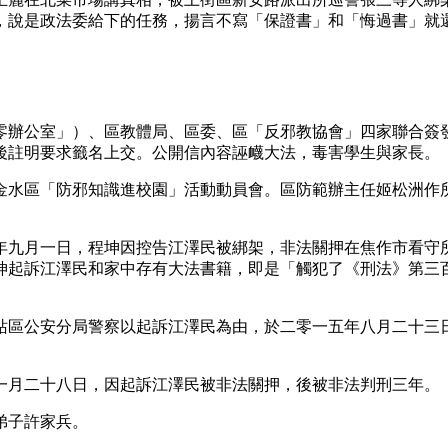
，說是政法委給下的任務，揚言不寫「保證書」和「悔過書」就
零辦公室」）、區教體局、區委、區「反邪教協會」四家聯合簽
後註明要求籤名上交。公開信內容誣衊大法，毒害學生與家長。
金水區「防邪知識進校園」活動動員會。區防範辦主任姬松洲作
年九月一日，程坤因控告江澤民被綁架，非法關押在焦作市看守
坤起訴江澤民和家中存有大法書籍，即是「觸犯了《刑法》第三
站區公安分局警察以起訴江澤民為由，於二零一五年八月二十三
一月二十八日，因起訴江澤民被非法關押，後被非法判刑三年。
弟子許家兵。