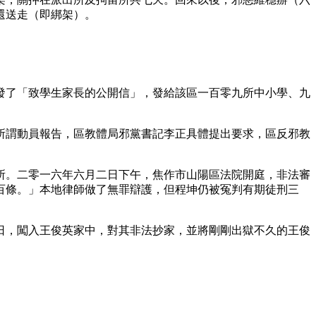
還送走（即綁架）。
發了「致學生家長的公開信」，發給該區一百零九所中小學、九
所謂動員報告，區教體局邪黨書記李正具體提出要求，區反邪教
所。二零一六年六月二日下午，焦作市山陽區法院開庭，非法審
百條。」本地律師做了無罪辯護，但程坤仍被冤判有期徒刑三
日，闖入王俊英家中，對其非法抄家，並將剛剛出獄不久的王俊