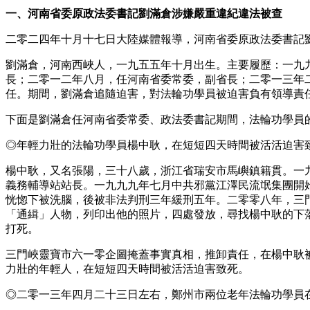
一、河南省委原政法委書記劉滿倉涉嫌嚴重違紀違法被查
二零二四年十月十七日大陸媒體報導，河南省委原政法委書記
劉滿倉，河南西峽人，一九五五年十月出生。主要履歷：一九
長；二零一二年八月，任河南省委常委，副省長；二零一三年
任。期間，劉滿倉追隨迫害，對法輪功學員被迫害負有領導責
下面是劉滿倉任河南省委常委、政法委書記期間，法輪功學員
◎年輕力壯的法輪功學員楊中耿，在短短四天時間被活活迫害
楊中耿，又名張陽，三十八歲，浙江省瑞安市馬嶼鎮籍貫。一
義務輔導站站長。一九九九年七月中共邪黨江澤民流氓集團開
恍惚下被洗腦，後被非法判刑三年緩刑五年。二零零八年，三
「通緝」人物，列印出他的照片，四處發放，尋找楊中耿的下
打死。
三門峽靈寶市六一零企圖掩蓋事實真相，推卸責任，在楊中耿
力壯的年輕人，在短短四天時間被活活迫害致死。
◎二零一三年四月二十三日左右，鄭州市兩位老年法輪功學員