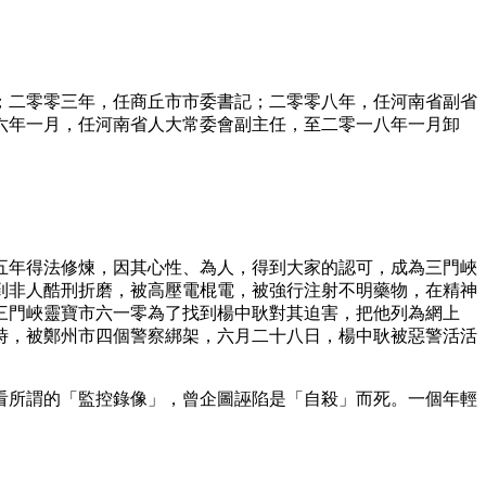
；二零零三年，任商丘市市委書記；二零零八年，任河南省副省
六年一月，任河南省人大常委會副主任，至二零一八年一月卸
五年得法修煉，因其心性、為人，得到大家的認可，成為三門峽
到非人酷刑折磨，被高壓電棍電，被強行注射不明藥物，在精神
三門峽靈寶市六一零為了找到楊中耿對其迫害，把他列為網上
時，被鄭州市四個警察綁架，六月二十八日，楊中耿被惡警活活
看所謂的「監控錄像」，曾企圖誣陷是「自殺」而死。一個年輕