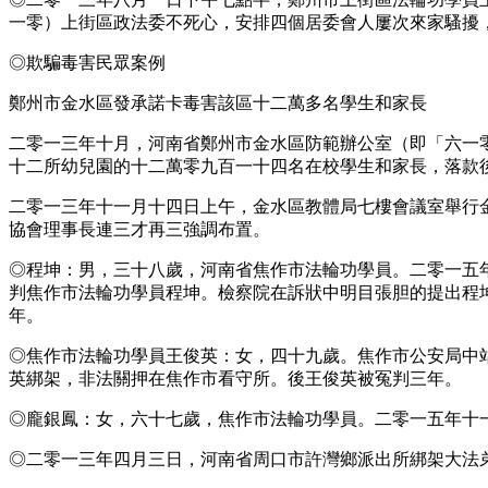
一零）上街區政法委不死心，安排四個居委會人屢次來家騷擾
◎欺騙毒害民眾案例
鄭州市金水區發承諾卡毒害該區十二萬多名學生和家長
二零一三年十月，河南省鄭州市金水區防範辦公室（即「六一
十二所幼兒園的十二萬零九百一十四名在校學生和家長，落款
二零一三年十一月十四日上午，金水區教體局七樓會議室舉行
協會理事長連三才再三強調布置。
◎程坤：男，三十八歲，河南省焦作市法輪功學員。二零一五
判焦作市法輪功學員程坤。檢察院在訴狀中明目張胆的提出程
年。
◎焦作市法輪功學員王俊英：女，四十九歲。焦作市公安局中
英綁架，非法關押在焦作市看守所。後王俊英被冤判三年。
◎龐銀鳳：女，六十七歲，焦作市法輪功學員。二零一五年十
◎二零一三年四月三日，河南省周口市許灣鄉派出所綁架大法