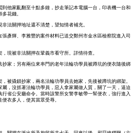
闖到他家亂翻至十點多鐘，抄走筆記本電腦一台，印表機一台和
師多花錢。
現非法關押地址還不清楚，望知情者補充。
在張彥輝、李雅豐的案件材料已送交鄭州市金水區檢察院進入司
架，現被非法關押在鞏義市看守所。詳情待查。
法抄家；另有兩位來串門的老年法輪功學員被蹲坑的便衣隨後綁
架，被撬鎖抄家，兩名法輪功學員去她家，先後被蹲坑的綁架。
家屬，沒抓著法輪功學員，惡人拿家屬做人質，關了一天，逼迫
執行省公安廳命令。當時該警所女警李敏帶一幫便衣，強行進入
性便衣多人，使其當眾受辱。
架，關押在派出所及拘留所共七天。回來以後，邪惡維穩辦（六