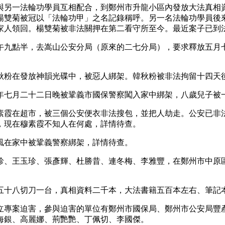
與另一法輪功學員互相配合，到鄭州市升龍小區內發放大法真相
楊雙菊被冠以「法輪功甲」之名記錄稱呼。另一名法輪功學員後
家人領回。楊雙菊被非法關押在第二看守所至今。最近案子已到
午九點半，去嵩山公安分局（原來的二七分局），要求釋放五月
秋粉在發放神韻光碟中，被惡人綁架。韓秋粉被非法拘留十四天
年七月二十二日晚被鞏義市國保警察闖入家中綁架，八歲兒子被
素霞在超市，被三個公安便衣非法搜包，並把人劫走。公安已非
，現在穆素霞不知人在何處，詳情待查。
風在家中被鞏義警察綁架，詳情待查。
珍、王玉珍、張彥輝、杜勝昔、連冬梅、李雅豐，在鄭州市中原
五十八切刀一台，真相資料二千本，大法書籍五百本左右、筆記
立專案迫害，參與迫害的單位有鄭州市國保局、鄭州市公安局豐
海銀、高麗娜、荊艷艷、丁佩切、李國傑。