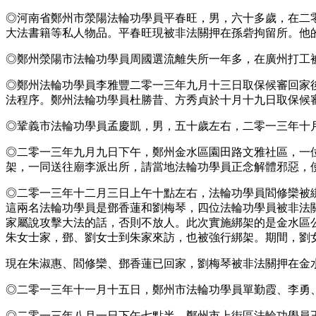
◎河南省鄭州市滎陽法輪功學員平春旺，男，六十多歲，在二
大法書籍等私人物品。平春旺現被非法關押在孫砦拘留所。他
◎鄭州滎陽市法輪功學員周國選流離失所一年多，在廣州打工
◎鄭州法輪功學員李雅豐二零一三年九月十三日取保候審回家
法程序。鄭州法輪功學員杜勝昔、方秀貞於十月十九日取保候
◎鞏義市法輪功學員孟慶凱，男，五十歲左右，二零一三年十
◎二零一三年九月九日下午，鄭州金水區園田路文雅社區，一
架，一同送往廟李派出所，請當地法輪功學員正念解體邪惡，
◎二零一三年十二月三日上午十點左右，法輪功學員閻修欒被
這兩名法輪功學員是鄧香蓮和劉梅琴，四位法輪功學員被非法
家屬說攻擊大法的話，否則不放人。此次實施綁架的是金水區
朱女士家，鄧、劉女士到朱家來訪，也被強行綁架。期間，劉
現在朱淑惠、閻修欒、鄧香蓮已回家，劉梅琴被非法關押在金
◎二零一三年十一月十五日，鄭州市法輪功學員單勤霞、李勇
◎二零一三年八月一日下午七點半，鄭州市上街區法輪功學員