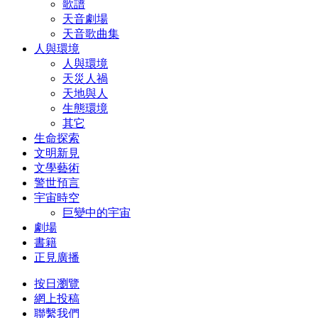
歌譜
天音劇場
天音歌曲集
人與環境
人與環境
天災人禍
天地與人
生態環境
其它
生命探索
文明新見
文學藝術
警世預言
宇宙時空
巨變中的宇宙
劇場
書籍
正見廣播
按日瀏覽
網上投稿
聯繫我們