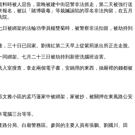
資料時被人惡告，當晚被建中街惡警非法抓走，第二天被強行送
來報名，被以「賭博吸毒」等栽贓誣陷的罪名非法拘留，在五月
法院。
七日被綁架的法輪功學員楊雙菊時，被警察非法扣留，被劫持到
後，三十日已回家。劉倩紅第二天早上從紫荊派出所正念走脫。
一同綁架。七月二十三日被劫持到新密洗腦班迫害。
法入室搜查，拿走兩個電子書，安鍋用的東西，抽屜裡的錢都被
區文雅小區的孟巧蓮家中被綁架，家被抄，被關押在東風路公安
本電腦三台等等。
產路分局、白廟警務區。參與的主要人員有張鵬、劉國川、田