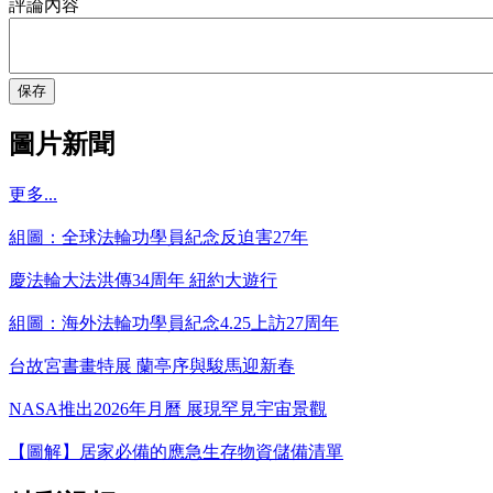
評論內容
保存
圖片新聞
更多...
組圖：全球法輪功學員紀念反迫害27年
慶法輪大法洪傳34周年 紐約大遊行
組圖：海外法輪功學員紀念4.25上訪27周年
台故宮書畫特展 蘭亭序與駿馬迎新春
NASA推出2026年月曆 展現罕見宇宙景觀
【圖解】居家必備的應急生存物資儲備清單