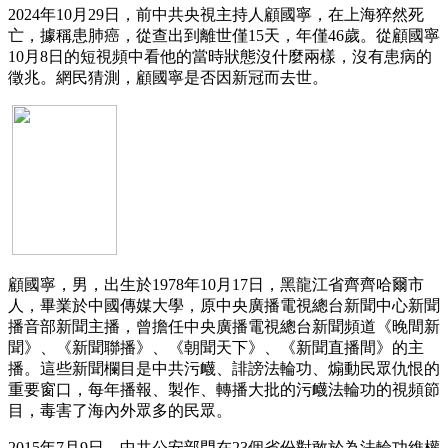
2024年10月29日，前中共央視主持人顧國寧，在上海猝然死
亡，據稱患肺癌，從查出到離世僅15天，年僅46歲。從顧國寧
10月8日的短視頻中看他的當時狀態沒什麼兩樣，沒有患病的
徵兆。網民猜測，顧國寧是否因新冠而去世。
顧國寧，男，出生於1978年10月17日，黑龍江省齊齊哈爾市
人，畢業於中國傳媒大學，原中央廣播電視總台新聞中心新聞
播音部新聞主播，曾擔任中央廣播電視總台新聞頻道《晚間新
聞》、《新聞聯播》、《朝聞天下》、《新聞直播間》的主
播。這些新聞欄目是中共污衊、誹謗法輪功、煽動民眾仇恨的
重要窗口，每年播報、製作、轉播大批的污衊法輪功的視頻節
目，毒害了海內外眾多的民眾。
2015年7月9日，中共公安部門在23個省份對敢於為法輪功維權