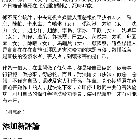
23日痛苦地死在北京腫瘤醫院，死時47歲。
據不完全統計，中央電視台媒體人遭惡報的至少有23人：羅
京、陳虻、李東生、肖曉琳（女）、張海潮、方靜（女）、沈
力（女）、趙忠祥、趙赫、李易、李詠、王歡（女）、沈旭華
（女）、陶偉、邊策、郭振璽、田立武、苪成鋼、方明、邱園
園（女）、陳曦（女）、馬翩然（女）、顧國寧。這些媒體人
是實實在在在實施江澤民迫害法輪功的抹黑宣傳，散播謊言，
是直接的潑髒水者、害人者，到頭來害的是自己。
作為一個人，在世間做了任何事，都是給自己做的：做善事，
得福報；做惡事，得惡報。而且，對法輪功（佛法）做惡，惡
報，不僅害自己，還殃及家人和子孫、祖輩。真心期望還在這
個迫害鏈條上的人，趕快退下來，立即停止夥同中共迫害法輪
功，利用自己的條件善待法輪功學員，儘可能贖罪，才有可能
有未來。
（明慧網）
添加新評論