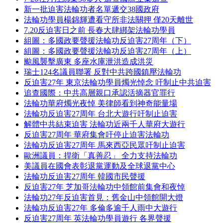
新一批迫害法輪功者名單遞交38國政府
法輪功學員楊錦輝遭看守所非法關押 僅20天離世
7.20反迫害日之前 長春大肆綁架法輪功學員
組圖：多國政要聲援法輪功反迫害27周年（下）
組圖：多國政要聲援法輪功反迫害27周年（上）
颱風襲擊廣東 多座水庫泄洪造成洪災
瑞士124名議員聯署 反對中共跨國鎮壓法輪功
反迫害27年 東京法輪功學員燭光悼念 吁制止中共迫害
追查國際：中共高層親口承認活摘器官罪行
法輪功華府燭光夜悼 美律師看到神奇能量場
法輪功反迫害27周年 台北大遊行吁制止迫害
解體中共結束迫害 法輪功近兩千人華府大遊行
反迫害27周年 華府集會吁停止迫害法輪功
法輪功反迫害27周年 馬來西亞民眾吁制止迫害
歐洲議員：捍衛「真善忍」 全力支持法輪功
美議員在國會表彰退黨運動及全球退黨中心
法輪功反迫害27周年 韓國市民聲援
反迫害27年 芝加哥法輪功中領館前集會和夜悼
法輪功27年反迫害首見：舊金山中領館開大燈
法輪功反迫害27年 多倫多逾千人雨中大遊行
反迫害27周年 英法輪功學員遊行 各界聲援