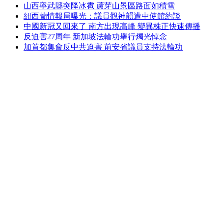
山西寧武縣突降冰雹 蘆芽山景區路面如積雪
紐西蘭情報局曝光：議員觀神韻遭中使館約談
中國新冠又回來了 南方出現高峰 變異株正快速傳播
反迫害27周年 新加坡法輪功舉行燭光悼念
加首都集會反中共迫害 前安省議員支持法輪功