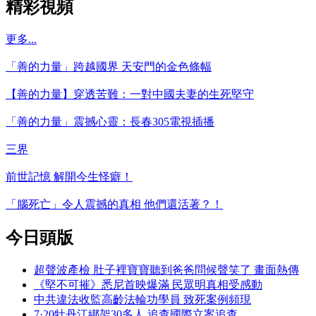
精彩視頻
更多...
「善的力量」跨越國界 天安門的金色條幅
【善的力量】穿透苦難：一對中國夫妻的生死堅守
「善的力量」震撼心靈：長春305電視插播
三界
前世記憶 解開今生怪癖！
「腦死亡」令人震撼的真相 他們還活著？！
今日頭版
超聲波產檢 肚子裡寶寶聽到爸爸問候聲笑了 畫面熱傳
《堅不可摧》悉尼首映爆滿 民眾明真相受感動
中共違法收監高齡法輪功學員 致死案例頻現
7·20牡丹江綁架30多人 追查國際立案追查