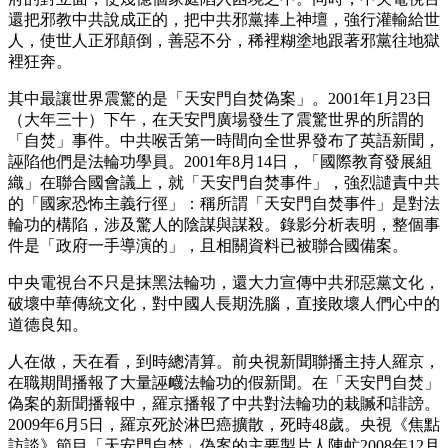
還把邪教中共說成正的，把中共邪黨捧上神壇，強行灌輸給世
人，使世人正邪顛倒，善惡不分，稀裡糊塗地跟著邪黨往地獄
裡狂奔。
其中最讓世界震驚的是「天安門自焚偽案」。2001年1月23日
（大年三十）下午，在天安門廣場發生了震驚世界的所謂的
「自焚」事件。中共喉舌第一時間向全世界發布了英語新聞，
誣陷他們是法輪功學員。2001年8月14日，「國際教育發展組
織」在聯合國會議上，就「天安門自焚事件」，強烈譴責中共
的「國家恐怖主義行徑」：稱所謂「天安門自焚事件」是對法
輪功的構陷，涉及驚人的陰謀與謀殺。錄影分析表明，整個事
件是「政府一手導演的」，且相關資料已被聯合國備案。
中央電視台不只是抹黑法輪功，還大力宣傳中共邪惡黨文化，
破壞中華傳統文化，對中國人長期洗腦，直接敗壞人們心中的
道德良知。
人在做，天在看，到時總清算。前央視新聞聯播主持人羅京，
在職期間播報了大量誣衊法輪功的假新聞。在「天安門自焚」
偽案的新聞播報中，羅京播報了中共對法輪功的栽贓和誹謗。
2009年6月5日，羅京死於淋巴癌擴散，死時48歲。央視《焦點
訪談》節目「天安門自焚」偽案的主要製片人陳虻2008年12月