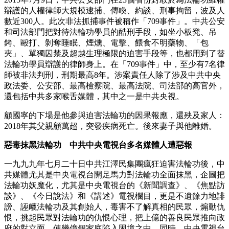
辯護的人權律師大規模逮捕、傳喚、約談、刑事拘留，波及人
數近300人。此次非法抓捕事件被稱作「709事件」。中共公安
和司法部門把對待法輪功學員的酷刑手段，如坐小板凳、吊
銬、毆打、剝奪睡眠、煙燻、電擊、餵食不明藥物、「包
夾」、單獨囚禁及超越生理極限的迫害手段等，也都用到了替
法輪功學員辯護的律師身上。在「709事件」中，至少有7名律
師被非法判刑，刑期最高8年。涉案責任人除了涉及中共中央
政法委、公安部、最高檢察院、最高法院、司法部的高官外，
還包括中共多家喉舌媒體，其中之一是中共央視。
顧國寧的下場是他參與迫害法輪功的因果報應，還殃及家人：
2018年其父親顧萬超，突發疾病死亡。後來妻子與他離婚。
惡毒抹黑法輪功 中共中央電視台多名媒體人遭惡報
一九九九年七月二十日中共江澤民集團瘋狂迫害法輪功後，中
共媒體尤其是中央電視台開足馬力對法輪功全面抹黑，企圖把
法輪功妖魔化，尤其是中央電視台的《新聞調查》、《焦點訪
談》、《今日說法》和《講述》電視欄目，更是不遺餘力地誹
謗、誣衊法輪功及其創始人，毒害不了解真相的民眾，煽動仇
恨，挑起民眾對法輪功的仇恨心理，把上億的善良民眾推向政
府的對立面，使幾億個家庭陷入困境之中。同時，中央電視台