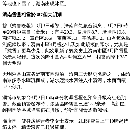
等地也下雪了，湖南出現冰雹。
濟南雪量相當於387個大明湖
據《齊魯晚報》3月3日報導，濟南市氣象台消息，3月2日0時
至20時純雪量（毫米）：市區29.3、長清區8.7、濟陽區19.8、
商河縣21.2、章丘區26.9、萊蕪區3.3、平陰縣3.2。自有氣象監
測記錄以來，濟南市區3月極少出現如此規模的降水，尤其是
「純雪」更為少見，此次刷新了氣象史上濟南市區3月降雪量
的最高紀錄。這次的降水量為4.64億立方米，相當於降下387
個大明湖。
大明湖是山東省濟南市區湖泊、濟南三大歷史名勝之一，由濟
南眾多泉水匯流而成，湖水經濼水河注入小清河，水面面積
57.7公頃。
淄博市氣象台3月2日15時46分將暴雪橙色預警升級為紅色預
警。截至預警發布時，張店區降雪量已達18.2毫米，高新區、
經開區等區域降雪仍在持續，預計夜間會逐漸減弱。
張店區一健身房經營者李女士表示，2日降雪自上午10時起持
續未停，積雪深度已超過腳踝。