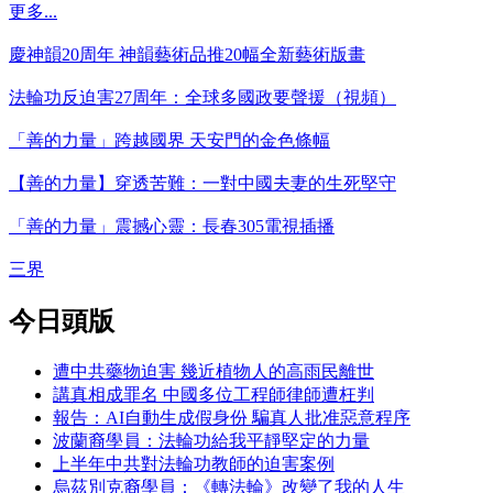
更多...
慶神韻20周年 神韻藝術品推20幅全新藝術版畫
法輪功反迫害27周年：全球多國政要聲援（視頻）
「善的力量」跨越國界 天安門的金色條幅
【善的力量】穿透苦難：一對中國夫妻的生死堅守
「善的力量」震撼心靈：長春305電視插播
三界
今日頭版
遭中共藥物迫害 幾近植物人的高雨民離世
講真相成罪名 中國多位工程師律師遭枉判
報告：AI自動生成假身份 騙真人批准惡意程序
波蘭裔學員：法輪功給我平靜堅定的力量
上半年中共對法輪功教師的迫害案例
烏茲別克裔學員：《轉法輪》改變了我的人生