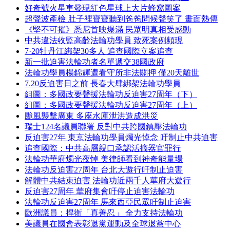
好奇號火星車發現紅色星球上大片蜂窩圖案
超聲波產檢 肚子裡寶寶聽到爸爸問候聲笑了 畫面熱傳
《堅不可摧》悉尼首映爆滿 民眾明真相受感動
中共違法收監高齡法輪功學員 致死案例頻現
7·20牡丹江綁架30多人 追查國際立案追查
新一批迫害法輪功者名單遞交38國政府
法輪功學員楊錦輝遭看守所非法關押 僅20天離世
7.20反迫害日之前 長春大肆綁架法輪功學員
組圖：多國政要聲援法輪功反迫害27周年（下）
組圖：多國政要聲援法輪功反迫害27周年（上）
颱風襲擊廣東 多座水庫泄洪造成洪災
瑞士124名議員聯署 反對中共跨國鎮壓法輪功
反迫害27年 東京法輪功學員燭光悼念 吁制止中共迫害
追查國際：中共高層親口承認活摘器官罪行
法輪功華府燭光夜悼 美律師看到神奇能量場
法輪功反迫害27周年 台北大遊行吁制止迫害
解體中共結束迫害 法輪功近兩千人華府大遊行
反迫害27周年 華府集會吁停止迫害法輪功
法輪功反迫害27周年 馬來西亞民眾吁制止迫害
歐洲議員：捍衛「真善忍」 全力支持法輪功
美議員在國會表彰退黨運動及全球退黨中心