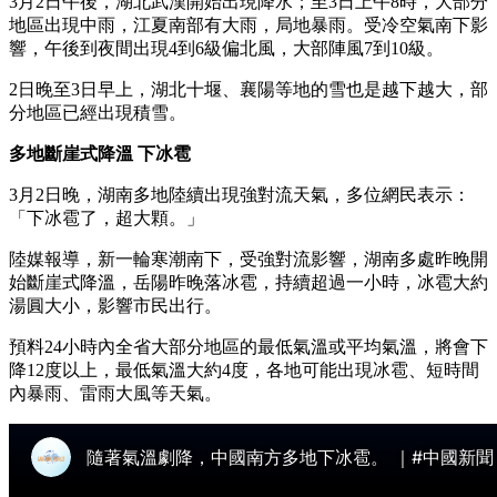
3月2日午後，湖北武漢開始出現降水；至3日上午8時，大部分
地區出現中雨，江夏南部有大雨，局地暴雨。受冷空氣南下影
響，午後到夜間出現4到6級偏北風，大部陣風7到10級。
2日晚至3日早上，湖北十堰、襄陽等地的雪也是越下越大，部
分地區已經出現積雪。
多地斷崖式降溫 下冰雹
3月2日晚，湖南多地陸續出現強對流天氣，多位網民表示：
「下冰雹了，超大顆。」
陸媒報導，新一輪寒潮南下，受強對流影響，湖南多處昨晚開
始斷崖式降溫，岳陽昨晚落冰雹，持續超過一小時，冰雹大約
湯圓大小，影響市民出行。
預料24小時內全省大部分地區的最低氣溫或平均氣溫，將會下
降12度以上，最低氣溫大約4度，各地可能出現冰雹、短時間
內暴雨、雷雨大風等天氣。