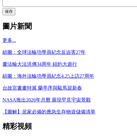
保存
圖片新聞
更多...
組圖：全球法輪功學員紀念反迫害27年
慶法輪大法洪傳34周年 紐約大遊行
組圖：海外法輪功學員紀念4.25上訪27周年
台故宮書畫特展 蘭亭序與駿馬迎新春
NASA推出2026年月曆 展現罕見宇宙景觀
【圖解】居家必備的應急生存物資儲備清單
精彩視頻