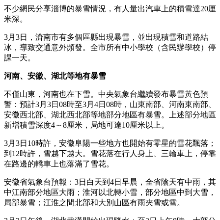
不少網民分享淄博的暴雪情況，有人量出汽車上的積雪達20厘
米深。
3月3日，濟南市有多個區縣出現暴雪，並出現積雪和道路結
冰，導致交通意外頻發。全市所有中小學校（含民辦學校）停
課一天。
河南、安徽、湖北等地有暴雪
不僅山東，河南也在下雪。中央氣象台繼續發布暴雪黃色預
警：預計3月3日08時至3月4日08時，山東南部、河南東南部、
安徽西北部、湖北西北部等地部分地區有暴雪。上述部分地區
新增積雪深度4～8厘米，局地可達10厘米以上。
3月3日10時許，安徽阜陽一些地方也開始有零星的雪花飄落；
到12時許，雪越下越大。雪花落在行人身上、三輪車上，停靠
在路邊的轎車上也落滿了雪花。
安徽省氣象台預報：3日白天到4日早晨，全省陰天有中雨，其
中江南部分地區大雨；淮河以北轉小雪，部分地區中到大雪，
局部暴雪；江淮之間北部和大別山區有雨夾雪或雪。