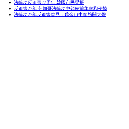
法輪功反迫害27周年 韓國市民聲援
反迫害27年 芝加哥法輪功中領館前集會和夜悼
法輪功27年反迫害首見：舊金山中領館開大燈