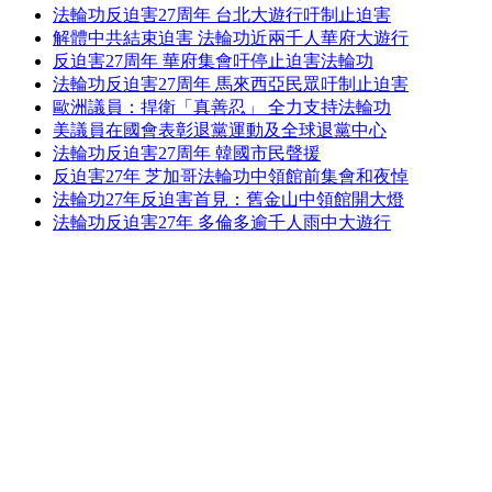
法輪功反迫害27周年 台北大遊行吁制止迫害
解體中共結束迫害 法輪功近兩千人華府大遊行
反迫害27周年 華府集會吁停止迫害法輪功
法輪功反迫害27周年 馬來西亞民眾吁制止迫害
歐洲議員：捍衛「真善忍」 全力支持法輪功
美議員在國會表彰退黨運動及全球退黨中心
法輪功反迫害27周年 韓國市民聲援
反迫害27年 芝加哥法輪功中領館前集會和夜悼
法輪功27年反迫害首見：舊金山中領館開大燈
法輪功反迫害27年 多倫多逾千人雨中大遊行