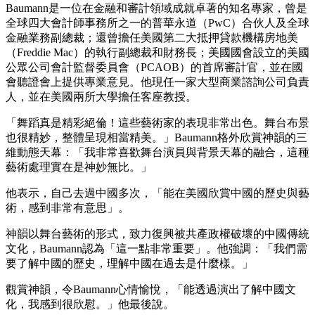
Baumann是一位在金融和審計領域成就卓著的知名專家，曾是
全球四大會計師事務所之一的普華永道（PwC）合伙人及全球
金融業務副總裁；還曾擔任美國第二大抵押貸款機構房地美
（Freddie Mac）的執行副總裁和財務長；美國國會設立的美國
公眾公司會計監督委員會（PCAOB）的首席審計官，並在國
會聽證會上提供專業意見。他現任一家大型商業諮詢公司負責
人，並在美國兩所大學擔任客座教授。
「舞蹈真是精彩絕倫！這些藝術家的表現非常出色。舞台布景
也很精妙，整體呈現相當精美。」Baumann格外欣賞神韻的三
維動態天幕：「我非常喜歡舞台演員與背景天幕的融合，這種
藝術處理實在是神妙無比。」
他表示，自己去過中國多次，「能在美國欣賞中國的歷史與藝
術，感到非常有意思」。
神韻以舞台藝術的形式，致力復興被共產政權破壞的中國傳統
文化，Baumann認為「這一點非常重要」。他強調：「我們需
要了解中國的歷史，理解中國在過去是什麼樣。」
觀賞神韻，令Baumann心情愉悅，「能透過演出了解中國文
化，我感到很欣慰。」他最後說。