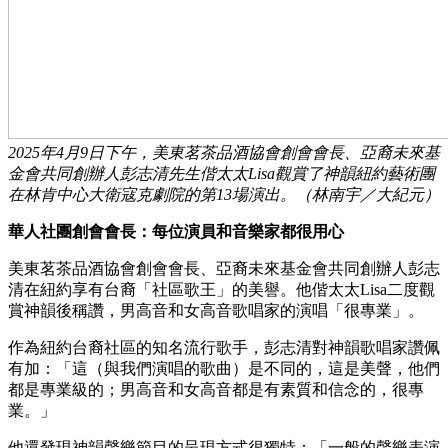
2025年4月9日下午，美東茗茶品酒協會創會會長、亞裔未來基
金會共同創辦人彭志清先生偕太太Lisa觀賞了神韻紐約藝術團
在林肯中心大衛寇克劇院的第13場演出。（林南宇／大紀元）
華人社團創會會長：每位演員和音樂家都很用心
美東茗茶品酒協會創會會長、亞裔未來基金會共同創辦人彭志
清在紐約享有台裔「社區歌王」的美譽。他偕太太Lisa二度觀
賞神韻後稱讚，男高音和女高音歌唱家的演唱「很專業」。
作為紐約台裔社區的知名流行歌手，彭志清對神韻歌唱家讚佩
有加：「這（與我們演唱的歌曲）是不同的，這是美聲，他們
都是專業級的；男高音和女高音都是有素質和信念的，很專
業。」
他還發現神韻聲樂節目的呈現方式很獨特：「一般的聲樂表演