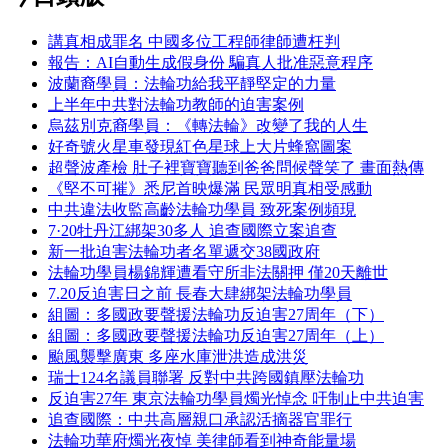
講真相成罪名 中國多位工程師律師遭枉判
報告：AI自動生成假身份 騙真人批准惡意程序
波蘭裔學員：法輪功給我平靜堅定的力量
上半年中共對法輪功教師的迫害案例
烏茲別克裔學員：《轉法輪》改變了我的人生
好奇號火星車發現紅色星球上大片蜂窩圖案
超聲波產檢 肚子裡寶寶聽到爸爸問候聲笑了 畫面熱傳
《堅不可摧》悉尼首映爆滿 民眾明真相受感動
中共違法收監高齡法輪功學員 致死案例頻現
7·20牡丹江綁架30多人 追查國際立案追查
新一批迫害法輪功者名單遞交38國政府
法輪功學員楊錦輝遭看守所非法關押 僅20天離世
7.20反迫害日之前 長春大肆綁架法輪功學員
組圖：多國政要聲援法輪功反迫害27周年（下）
組圖：多國政要聲援法輪功反迫害27周年（上）
颱風襲擊廣東 多座水庫泄洪造成洪災
瑞士124名議員聯署 反對中共跨國鎮壓法輪功
反迫害27年 東京法輪功學員燭光悼念 吁制止中共迫害
追查國際：中共高層親口承認活摘器官罪行
法輪功華府燭光夜悼 美律師看到神奇能量場