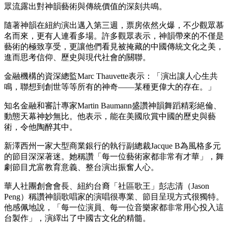
眾流露出對神韻藝術與傳統價值的深刻共鳴。
隨著神韻在紐約演出邁入第三週，票房依然火爆，不少觀眾慕
名而來，更有人連看多場。許多觀眾表示，神韻帶來的不僅是
藝術的極致享受，更讓他們看見被掩藏的中國傳統文化之美，
進而思考信仰、歷史與現代社會的關聯。
金融機構的資深總監Marc Thauvette表示：「演出讓人心生共
鳴，聯想到創世等等所有的神奇——某種更偉大的存在。」
知名金融和審計專家Martin Baumann盛讚神韻舞蹈精彩絕倫、
動態天幕神妙無比。他表示，能在美國欣賞中國的歷史與藝
術，令他陶醉其中。
新澤西州一家大型商業銀行的執行副總裁Jacque B為風格多元
的節目深深著迷。她稱讚「每一位藝術家都非常有才華」，舞
劇節目尤富教育意義、整台演出振奮人心。
華人社團創會會長、紐約台裔「社區歌王」彭志清（Jason
Peng）稱讚神韻歌唱家的演唱很專業、節目呈現方式很獨特。
他感佩地說，「每一位演員、每一位音樂家都非常用心投入這
台製作」，演繹出了中國古文化的精髓。