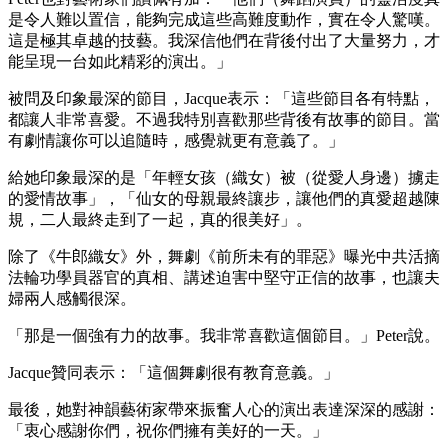
是令人難以置信，能夠完成這些高難度動作，實在令人驚嘆。
這是極其卓越的技藝。我深信他們在背後付出了大量努力，才
能呈現一台如此精彩的演出。」
被問及印象最深的節目，Jacque表示：「這些節目各有特點，
都讓人非常喜愛。不過我特別喜歡那些背後有故事的節目。當
有劇情讓你可以追隨時，感覺就更有意義了。」
給她印象最深的是「年輕女孩（織女）被（從愛人身邊）擄走
的愛情故事」，「仙女的母親最終讓步，讓他們的真愛超越陳
規，二人最終走到了一起，真的很美好」。
除了《牛郎織女》外，舞劇《前所未有的罪惡》曝光中共活摘
法輪功學員器官的真相、講述迫害中堅守正信的故事，也讓夫
婦兩人感觸很深。
「那是一個強有力的故事。我非常喜歡這個節目。」Peter說。
Jacque贊同表示：「這個舞劇很有教育意義。」
最後，她對神韻藝術家帶來振奮人心的演出表達深深的感謝：
「衷心感謝你們，祝你們擁有美好的一天。」