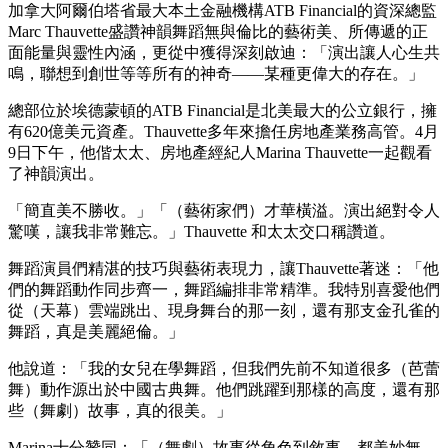
加拿大阿爾伯塔省最大本土金融機構ATB Financial的資深總監
Marc Thauvette盛讚神韻舞蹈無與倫比的藝術美、所傳遞的正
面能量與靈性內涵，更從中獲得深刻啟迪：「演出讓人心生共
鳴，聯想到創世等等所有的神奇——某種更偉大的存在。」
總部位於埃德蒙頓的ATB Financial是北美最大的公立銀行，擁
有620億美元資產。Thauvette多年來擔任房地產業務高管。4月
9日下午，他偕太太、房地產經紀人Marina Thauvette一起觀看
了神韻演出。
「簡直美不勝收。」「（藝術家們）才華橫溢。演出絕對令人
驚嘆，讓我非常難忘。」Thauvette 和太太交口稱讚道。
舞蹈演員們精湛的技巧與藝術表現力，讓Thauvette著迷：「他
們的舞蹈動作同步齊一，舞蹈編排非常精準。我特別喜愛他們
從（天幕）雲端跳出、現身舞台的那一刻，還有那支金孔雀的
舞蹈，真是美麗絕倫。」
他說道：「我的女兒在學舞蹈，但我們先前不知道很多（芭蕾
舞）動作源出於中國古典舞。他們跳躍到那樣的高度，還有那
些（舞劇）故事，真的很美。」
Marina十分贊同：「（舞劇）故事從角色到敘事，都美妙無