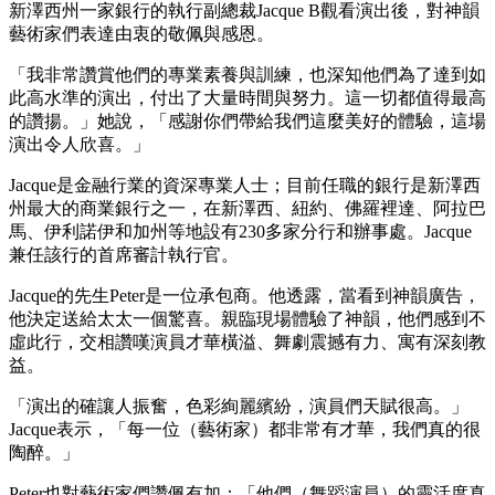
新澤西州一家銀行的執行副總裁Jacque B觀看演出後，對神韻
藝術家們表達由衷的敬佩與感恩。
「我非常讚賞他們的專業素養與訓練，也深知他們為了達到如
此高水準的演出，付出了大量時間與努力。這一切都值得最高
的讚揚。」她說，「感謝你們帶給我們這麼美好的體驗，這場
演出令人欣喜。」
Jacque是金融行業的資深專業人士；目前任職的銀行是新澤西
州最大的商業銀行之一，在新澤西、紐約、佛羅裡達、阿拉巴
馬、伊利諾伊和加州等地設有230多家分行和辦事處。Jacque
兼任該行的首席審計執行官。
Jacque的先生Peter是一位承包商。他透露，當看到神韻廣告，
他決定送給太太一個驚喜。親臨現場體驗了神韻，他們感到不
虛此行，交相讚嘆演員才華橫溢、舞劇震撼有力、寓有深刻教
益。
「演出的確讓人振奮，色彩絢麗繽紛，演員們天賦很高。」
Jacque表示，「每一位（藝術家）都非常有才華，我們真的很
陶醉。」
Peter也對藝術家們讚佩有加：「他們（舞蹈演員）的靈活度真