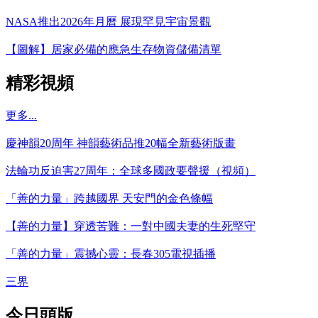
NASA推出2026年月曆 展現罕見宇宙景觀
【圖解】居家必備的應急生存物資儲備清單
精彩視頻
更多...
慶神韻20周年 神韻藝術品推20幅全新藝術版畫
法輪功反迫害27周年：全球多國政要聲援（視頻）
「善的力量」跨越國界 天安門的金色條幅
【善的力量】穿透苦難：一對中國夫妻的生死堅守
「善的力量」震撼心靈：長春305電視插播
三界
今日頭版