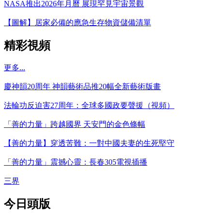
NASA推出2026年月曆 展現罕見宇宙景觀
【圖解】居家必備的應急生存物資儲備清單
精彩視頻
更多...
慶神韻20周年 神韻藝術品推20幅全新藝術版畫
法輪功反迫害27周年：全球多國政要聲援（視頻）
「善的力量」跨越國界 天安門的金色條幅
【善的力量】穿透苦難：一對中國夫妻的生死堅守
「善的力量」震撼心靈：長春305電視插播
三界
今日頭版