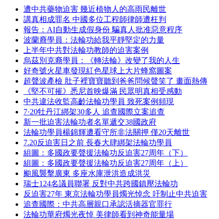
遭中共藥物迫害 幾近植物人的高雨民離世
講真相成罪名 中國多位工程師律師遭枉判
報告：AI自動生成假身份 騙真人批准惡意程序
波蘭裔學員：法輪功給我平靜堅定的力量
上半年中共對法輪功教師的迫害案例
烏茲別克裔學員：《轉法輪》改變了我的人生
好奇號火星車發現紅色星球上大片蜂窩圖案
超聲波產檢 肚子裡寶寶聽到爸爸問候聲笑了 畫面熱傳
《堅不可摧》悉尼首映爆滿 民眾明真相受感動
中共違法收監高齡法輪功學員 致死案例頻現
7·20牡丹江綁架30多人 追查國際立案追查
新一批迫害法輪功者名單遞交38國政府
法輪功學員楊錦輝遭看守所非法關押 僅20天離世
7.20反迫害日之前 長春大肆綁架法輪功學員
組圖：多國政要聲援法輪功反迫害27周年（下）
組圖：多國政要聲援法輪功反迫害27周年（上）
颱風襲擊廣東 多座水庫泄洪造成洪災
瑞士124名議員聯署 反對中共跨國鎮壓法輪功
反迫害27年 東京法輪功學員燭光悼念 吁制止中共迫害
追查國際：中共高層親口承認活摘器官罪行
法輪功華府燭光夜悼 美律師看到神奇能量場