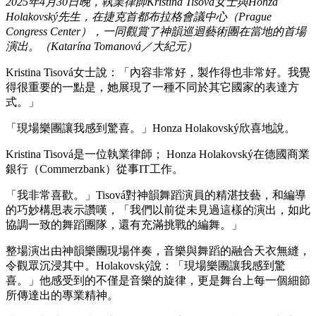
2025年4月30日晚，執業律師Kristina Tisová女士與Honza
Holakovský先生，在捷克首都布拉格會議中心（Prague
Congress Center），一同觀賞了神韻巡迴藝術團在當地的首場
演出。（Katarína Tomanová／大紀元）
Kristina Tisová女士說：「內容非常好，製作得也非常好。我覺
得很重要的一點是，她展現了一種不同於其它國家的表達方
式。」
「現場樂團讓我感到驚喜。」Honza Holakovský欣喜地說。
Kristina Tisová是一位執業律師； Honza Holakovský在德國商業
銀行（Commerzbank）從事IT工作。
「我非常喜歡。」Tisová對神韻舞蹈演員的精湛技藝，和編導
的巧妙構思表示讚嘆，「我們以前從未見過這樣的演出，如此
協調一致的舞蹈團隊，還有充滿挑戰的編舞。」
整場演出由神韻樂團現場伴奏，音樂與舞蹈的融合天衣無縫，
令觀眾沉浸其中。Holakovský說：「現場樂團讓我感到驚
喜。」他感受到的不僅是音樂的旋律，更是舞台上每一個細節
所傳達出的專業精神。