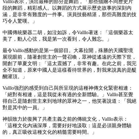
Valllo表示，演出最棒的部分是舞蹈，「那些描繪不同歷史片
段的舞蹈，精彩感人。以舞蹈的方式展示歷史故事的深刻內
涵，是非常有難度的一件事。演員技藝精湛，那些高難度的技
巧令人驚嘆。」
中國傳統樂器二胡，如泣如訴，令Valllo著迷：「這個樂器太
美了，動人心弦，我是第一次看到，令人難忘。」
最令Valllo感動的是第一個節目。大幕拉開，殊勝的天國聖境
展現眼前，隨著創世主的一聲召喚，眾神從遙遠的天際下世，
開創了華夏文明：「這太震撼了，非常有趣。在此之前，我完
全不知道，原來中國人是這樣看待世界的，對我來說真的是醍
醐灌頂。」
Valllo強烈的感受到自己與所呈現的這種神傳文化緊密相連：
「絕對有相連，這是我從未有過的全新體驗。」Valllo甚至覺
得自己是隨創世主來到地球的眾神之一，他笑著說道：「我絕
對是其中的一員。」
神韻致力於復興了共產主義之前的傳統文化，Valllo表示：
「這種文化內涵深厚，需要好好地汲取：這是必須親身體驗
的，真正吸收這種文化的精髓需要時間。」