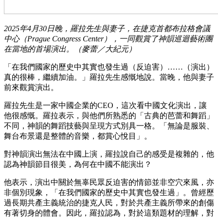
2025年4月30日晚，羅拉先生與妻子，在捷克首都布拉格會議
中心（Prague Congress Center），一同觀賞了神韻巡迴藝術團
在當地的首場演出。（麥蕾／大紀元）
「在我們國家的歷史中其實也發生過（反迫害）……（演出）
真的很棒，繼續加油。」羅拉先生感慨地說。當晚，他與妻子
前來觀賞演出。
羅拉先生是一家中國企業的CEO，這次看中國文化演出，讓
他很感慨。羅拉表示，與他們所熟悉的「古典的芭蕾和舞蹈」
不同，神韻的舞蹈技藝與呈現方式別具一格。「無論是服裝、
舞台布景還是整體的音樂，都賞心悅目」。
對神韻演出無法在中國上演，羅拉說自己的感受是複雜的，他
認為神韻節目很美，為何在中國不能演出？
他表示，演出中關於無辜民眾反迫害的情節並非空穴來風，亦
非個別現象，「在我們國家的歷史中其實也發生過」。曾經歷
過長期共產主義統治的捷克人民，對於共產主義所帶來的創傷
有著切身的體會。因此，羅拉認為，對於這類題材的理解，對