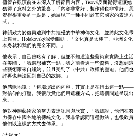
儘管在觀演前並未深入了解節目內容，Tisová反而覺得這讓她
獲得了意料之外的驚喜，「內容非常好，製作得也非常好。我
覺得很重要的一點是，她展現了一種不同於其它國家的表達方
式。」
神韻致力於復興遭到中共摧殘的中華神傳文化，並將此文化帶
上舞台。Holakovský深受觸動，「文化真是太棒了。亞洲文化
本身就和我們的完全不同。」
他表示，自己曾略有了解，但並不知道這些藝術家實際上生活
在美國，「我還想補充一點，我之前看過一些資料，沒想到這
些藝術家來自紐約，並且受到了（中共）政權的壓迫。他們也
許再也無法回到自己的故鄉。」
他感慨地說：「這場演出的內容，其實正是在指出這一點——
對信仰的打壓。我很欣賞他們用這種方式，把這個問題呈現出
來。」
他對神韻藝術家的努力表達認同與欣賞，「我聽說，他們在努
力保存中國各地的傳統文化，我非常認同這種做法，也很欣賞
他們以這樣的方式去傳承。」
(大紀元）