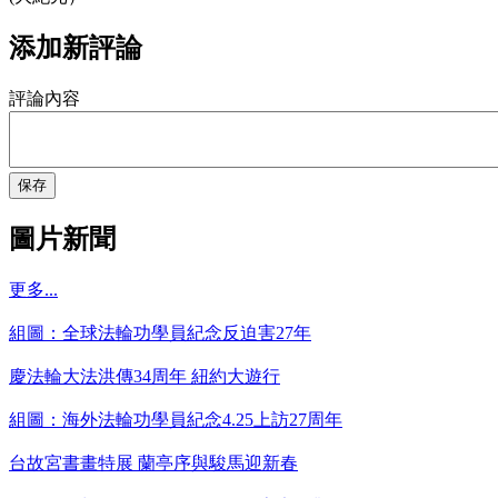
添加新評論
評論內容
保存
圖片新聞
更多...
組圖：全球法輪功學員紀念反迫害27年
慶法輪大法洪傳34周年 紐約大遊行
組圖：海外法輪功學員紀念4.25上訪27周年
台故宮書畫特展 蘭亭序與駿馬迎新春