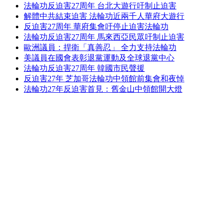
法輪功反迫害27周年 台北大遊行吁制止迫害
解體中共結束迫害 法輪功近兩千人華府大遊行
反迫害27周年 華府集會吁停止迫害法輪功
法輪功反迫害27周年 馬來西亞民眾吁制止迫害
歐洲議員：捍衛「真善忍」 全力支持法輪功
美議員在國會表彰退黨運動及全球退黨中心
法輪功反迫害27周年 韓國市民聲援
反迫害27年 芝加哥法輪功中領館前集會和夜悼
法輪功27年反迫害首見：舊金山中領館開大燈