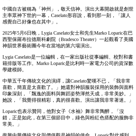
中國自古被稱為「神州」，敬天信神。演出大幕開啟就是創世
主率眾神下世的一幕，Caselato形容說，看到那一刻，「讓人
感覺自己好像也在其中」。
2025年5月6日晚，Lygia Caselato女士和先生Marko Loparic在巴
西聖保羅布拉德斯科劇院（Bradesco Theater）一起觀看了美國
神韻世界藝術團今年在當地的第六場演出。
Lygia Caselato是一位編輯，在一家出版社從事編輯、校對和書
籍排版等工作。Marko Loparic是比利時一家電力公司的資深數
學建模師。
中華五千年傳統文化的演繹，讓Caselato驚嘆不已，「我非常
喜歡，簡直是太喜歡了。」她還對神韻服裝採用的裝飾與面料
印象深刻，「飄逸的面料與舞蹈姿勢渾然天成，非常美妙。」
她說，「我覺得很精彩，真的很喜歡。演出讓我非常著迷。」
Loparic也表示贊同，他對女子《水袖》舞非常陶醉，「沒
錯，正是如此，在第三個節目中，綠色與粉紅色搭配的服飾非
常美。」
復興中華傳統文化與價值觀是神韻的使命，Loparic對此感到