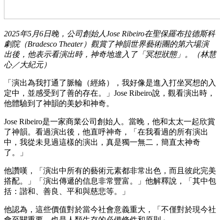
2025年5月6日晚，公司創始人Jose Ribeiro在聖保羅布拉德斯科
劇院（Bradesco Theater）觀賞了神韻世界藝術團的第六場演
出後，他表示看演出時，神奇地進入了「冥想狀態」。（林慧
心／大紀元）
「演出為我打通了脈輪（經絡），我好像是進入打坐冥想的入
定中，並感受到了善的存在。」Jose Ribeiro說，觀看演出時，
他體驗到了神韻的美妙和神奇。
Jose Ribeiro是一家商業公司創始人。當晚，他和太太一起欣賞
了神韻。看過演出後，他直呼神奇，「在我看過的所有演出
中，我從未見過這樣的演出，真是獨一無二，簡直太神奇
了。」
他讚嘆，「演出中所有的藝術元素都非常出色，而且彼此完美
搭配。」「演出傳遞的信息非常豐富。」他解釋說，「其中包
括：諧和、善良、平和與慈悲等。」
他認為，這些價值對於當今社會意義重大，「不僅對於現今社
會至關重要，也是人類生存的必備條件和原則」。