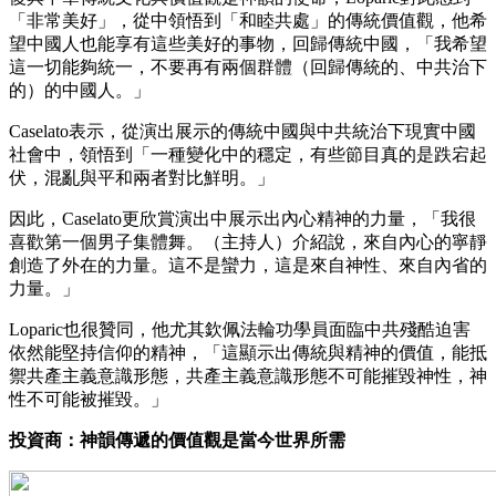
「非常美好」，從中領悟到「和睦共處」的傳統價值觀，他希
望中國人也能享有這些美好的事物，回歸傳統中國，「我希望
這一切能夠統一，不要再有兩個群體（回歸傳統的、中共治下
的）的中國人。」
Caselato表示，從演出展示的傳統中國與中共統治下現實中國
社會中，領悟到「一種變化中的穩定，有些節目真的是跌宕起
伏，混亂與平和兩者對比鮮明。」
因此，Caselato更欣賞演出中展示出內心精神的力量，「我很
喜歡第一個男子集體舞。（主持人）介紹說，來自內心的寧靜
創造了外在的力量。這不是蠻力，這是來自神性、來自內省的
力量。」
Loparic也很贊同，他尤其欽佩法輪功學員面臨中共殘酷迫害
依然能堅持信仰的精神，「這顯示出傳統與精神的價值，能抵
禦共產主義意識形態，共產主義意識形態不可能摧毀神性，神
性不可能被摧毀。」
投資商：神韻傳遞的價值觀是當今世界所需