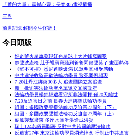
「善的力量」震撼心靈：長春305電視插播
三界
前世記憶 解開今生怪癖！
今日頭版
好奇號火星車發現紅色星球上大片蜂窩圖案
超聲波產檢 肚子裡寶寶聽到爸爸問候聲笑了 畫面熱傳
《堅不可摧》悉尼首映爆滿 民眾明真相受感動
中共違法收監高齡法輪功學員 致死案例頻現
7·20牡丹江綁架30多人 追查國際立案追查
新一批迫害法輪功者名單遞交38國政府
法輪功學員楊錦輝遭看守所非法關押 僅20天離世
7.20反迫害日之前 長春大肆綁架法輪功學員
組圖：多國政要聲援法輪功反迫害27周年（下）
組圖：多國政要聲援法輪功反迫害27周年（上）
颱風襲擊廣東 多座水庫泄洪造成洪災
瑞士124名議員聯署 反對中共跨國鎮壓法輪功
反迫害27年 東京法輪功學員燭光悼念 吁制止中共迫害