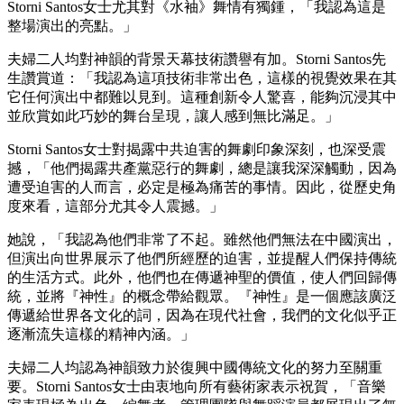
Storni Santos女士尤其對《水袖》舞情有獨鍾，「我認為這是
整場演出的亮點。」
夫婦二人均對神韻的背景天幕技術讚譽有加。Storni Santos先
生讚賞道：「我認為這項技術非常出色，這樣的視覺效果在其
它任何演出中都難以見到。這種創新令人驚喜，能夠沉浸其中
並欣賞如此巧妙的舞台呈現，讓人感到無比滿足。」
Storni Santos女士對揭露中共迫害的舞劇印象深刻，也深受震
撼，「他們揭露共產黨惡行的舞劇，總是讓我深深觸動，因為
遭受迫害的人而言，必定是極為痛苦的事情。因此，從歷史角
度來看，這部分尤其令人震撼。」
她說，「我認為他們非常了不起。雖然他們無法在中國演出，
但演出向世界展示了他們所經歷的迫害，並提醒人們保持傳統
的生活方式。此外，他們也在傳遞神聖的價值，使人們回歸傳
統，並將『神性』的概念帶給觀眾。『神性』是一個應該廣泛
傳遞給世界各文化的詞，因為在現代社會，我們的文化似乎正
逐漸流失這樣的精神內涵。」
夫婦二人均認為神韻致力於復興中國傳統文化的努力至關重
要。Storni Santos女士由衷地向所有藝術家表示祝賀，「音樂