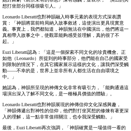
想打坐部分同樣很吸引人。」
Leonardo Liberatti也對神韻融入時事元素的表現方式深表讚
賞：「神韻將當前時局納入故事敘述，這使演出更具現實意
義。事實上，我們都知道，神韻無法在中國演出，他們將這一
真相帶入故事之中，使觀眾能夠感受並理解，真的很了不
起。」
Euzi Liberatti認為：「這是一個探索不同文化的珍貴機會。正
如他（Leonardo）所提到的時事部分，他們能在自己的國家受
到限制的情況下，在其它國家展示這樣的文化，讓我們深受觸
動——不幸的是，世界上並非所有人都生活在自由環境之
中。」
她認為，神韻所呈現的神傳文化非常有吸引力，「能夠通過這
場演出深入了解不同文化，是一種極具價值的體驗」。
Leonardo Liberatti也對神韻展現的神傳信仰文化深感興趣，
「神韻傳遞出對神性的信仰，他們對打坐冥想的修煉有著更深
入的理解，這一點非常值得關注，也令我深受觸動。」
最後，Euzi Liberatti再次強調，「神韻確實是一場值得一看的