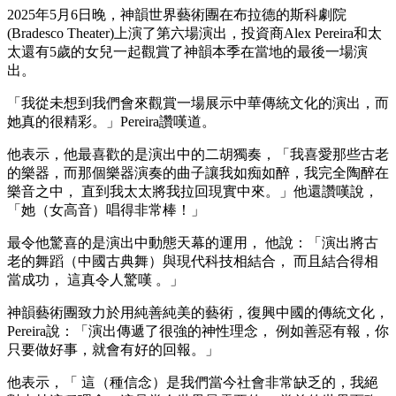
2025年5月6日晚，神韻世界藝術團在布拉德的斯科劇院
(Bradesco Theater)上演了第六場演出，投資商Alex Pereira和太
太還有5歲的女兒一起觀賞了神韻本季在當地的最後一場演
出。
「我從未想到我們會來觀賞一場展示中華傳統文化的演出，而
她真的很精彩。」Pereira讚嘆道。
他表示，他最喜歡的是演出中的二胡獨奏，「我喜愛那些古老
的樂器，而那個樂器演奏的曲子讓我如痴如醉，我完全陶醉在
樂音之中， 直到我太太將我拉回現實中來。」他還讚嘆說，
「她（女高音）唱得非常棒！」
最令他驚喜的是演出中動態天幕的運用， 他說：「演出將古
老的舞蹈（中國古典舞）與現代科技相結合， 而且結合得相
當成功， 這真令人驚嘆 。」
神韻藝術團致力於用純善純美的藝術，復興中國的傳統文化，
Pereira說：「演出傳遞了很強的神性理念， 例如善惡有報，你
只要做好事，就會有好的回報。」
他表示，「 這（種信念）是我們當今社會非常缺乏的，我絕