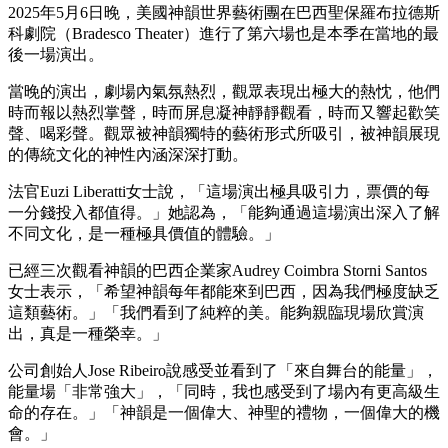
2025年5月6日晚，美國神韻世界藝術團在巴西聖保羅布拉德斯
科劇院（Bradesco Theater）進行了第六場也是本季在當地的最
後一場演出。
當晚的演出，劇場內氣氛熱烈，觀眾表現出極大的熱忱，他們
時而報以熱烈掌聲，時而屏息凝神靜靜觀看，時而又響起歡笑
聲、喝彩聲。觀眾被神韻獨特的藝術形式所吸引，被神韻展現
的傳統文化的神性內涵深深打動。
法官Euzi Liberatti女士說，「這場演出極具吸引力，票價的每
一分錢投入都值得。」她認為，「能夠通過這場演出深入了解
不同文化，是一種極具價值的體驗。」
已經三次觀看神韻的巴西企業家Audrey Coimbra Storni Santos
女士表示，「希望神韻每年都能來到巴西，因為我們極度缺乏
這類藝術。」「我們看到了純粹的美。能夠親臨現場欣賞演
出，真是一種榮幸。」
公司創始人Jose Ribeiro說感受並看到了「來自舞台的能量」，
能量場「非常強大」，「同時，我也感受到了場內有更高級生
命的存在。」「神韻是一個偉大、神聖的禮物，一個偉大的機
會。」