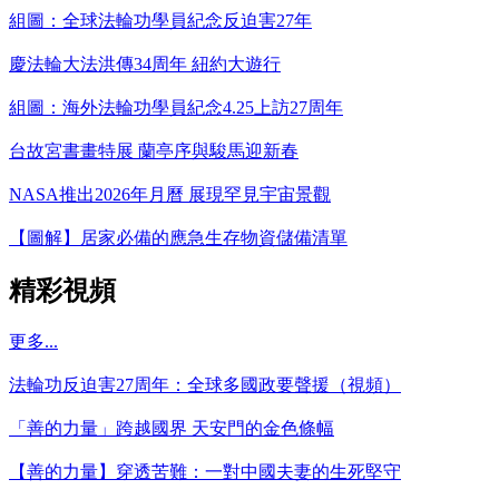
組圖：全球法輪功學員紀念反迫害27年
慶法輪大法洪傳34周年 紐約大遊行
組圖：海外法輪功學員紀念4.25上訪27周年
台故宮書畫特展 蘭亭序與駿馬迎新春
NASA推出2026年月曆 展現罕見宇宙景觀
【圖解】居家必備的應急生存物資儲備清單
精彩視頻
更多...
法輪功反迫害27周年：全球多國政要聲援（視頻）
「善的力量」跨越國界 天安門的金色條幅
【善的力量】穿透苦難：一對中國夫妻的生死堅守