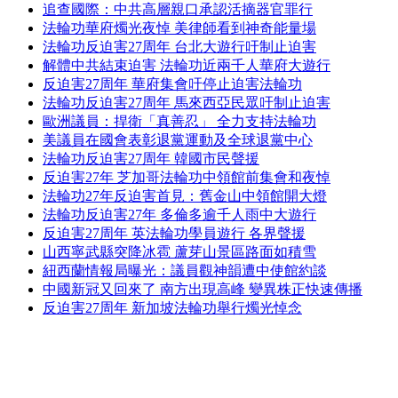
追查國際：中共高層親口承認活摘器官罪行
法輪功華府燭光夜悼 美律師看到神奇能量場
法輪功反迫害27周年 台北大遊行吁制止迫害
解體中共結束迫害 法輪功近兩千人華府大遊行
反迫害27周年 華府集會吁停止迫害法輪功
法輪功反迫害27周年 馬來西亞民眾吁制止迫害
歐洲議員：捍衛「真善忍」 全力支持法輪功
美議員在國會表彰退黨運動及全球退黨中心
法輪功反迫害27周年 韓國市民聲援
反迫害27年 芝加哥法輪功中領館前集會和夜悼
法輪功27年反迫害首見：舊金山中領館開大燈
法輪功反迫害27年 多倫多逾千人雨中大遊行
反迫害27周年 英法輪功學員遊行 各界聲援
山西寧武縣突降冰雹 蘆芽山景區路面如積雪
紐西蘭情報局曝光：議員觀神韻遭中使館約談
中國新冠又回來了 南方出現高峰 變異株正快速傳播
反迫害27周年 新加坡法輪功舉行燭光悼念