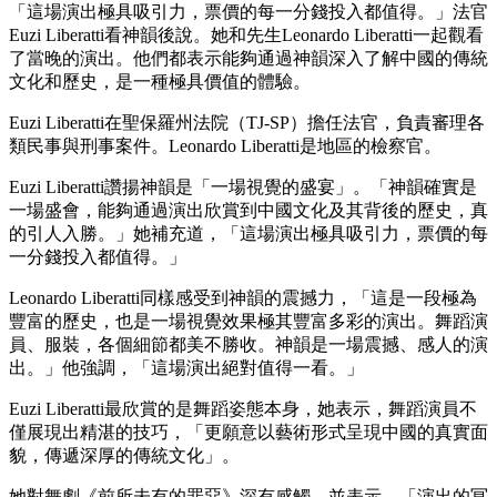
「這場演出極具吸引力，票價的每一分錢投入都值得。」法官
Euzi Liberatti看神韻後說。她和先生Leonardo Liberatti一起觀看
了當晚的演出。他們都表示能夠通過神韻深入了解中國的傳統
文化和歷史，是一種極具價值的體驗。
Euzi Liberatti在聖保羅州法院（TJ-SP）擔任法官，負責審理各
類民事與刑事案件。Leonardo Liberatti是地區的檢察官。
Euzi Liberatti讚揚神韻是「一場視覺的盛宴」。「神韻確實是
一場盛會，能夠通過演出欣賞到中國文化及其背後的歷史，真
的引人入勝。」她補充道，「這場演出極具吸引力，票價的每
一分錢投入都值得。」
Leonardo Liberatti同樣感受到神韻的震撼力，「這是一段極為
豐富的歷史，也是一場視覺效果極其豐富多彩的演出。舞蹈演
員、服裝，各個細節都美不勝收。神韻是一場震撼、感人的演
出。」他強調，「這場演出絕對值得一看。」
Euzi Liberatti最欣賞的是舞蹈姿態本身，她表示，舞蹈演員不
僅展現出精湛的技巧，「更願意以藝術形式呈現中國的真實面
貌，傳遞深厚的傳統文化」。
她對舞劇《前所未有的罪惡》深有感觸，並表示，「演出的冥