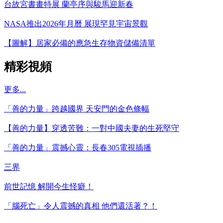
台故宮書畫特展 蘭亭序與駿馬迎新春
NASA推出2026年月曆 展現罕見宇宙景觀
【圖解】居家必備的應急生存物資儲備清單
精彩視頻
更多...
「善的力量」跨越國界 天安門的金色條幅
【善的力量】穿透苦難：一對中國夫妻的生死堅守
「善的力量」震撼心靈：長春305電視插播
三界
前世記憶 解開今生怪癖！
「腦死亡」令人震撼的真相 他們還活著？！