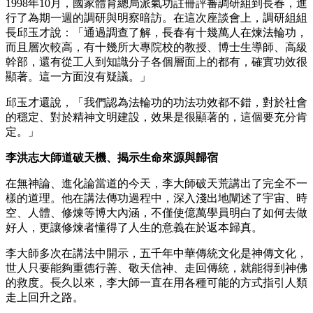
1998年10月，國家體育總局派氣功註冊評審調研組到長春，進
行了為期一週的調研與明察暗訪。在這次座談會上，調研組組
長邱玉才說：「通過調查了解，長春有十幾萬人在煉法輪功，
而且層次較高，有十幾所大專院校的教授、博士生導師、高級
幹部，還有從工人到知識分子各個層面上的都有，確實功效很
顯著。這一方面沒有疑議。」
邱玉才還說，「我們認為法輪功的功法功效都不錯，對於社會
的穩定、對於精神文明建設，效果是很顯著的，這個要充分肯
定。」
李洪志大師道破天機、揭示生命來源與歸宿
在無神論、進化論當道的今天，李大師破天荒講出了完全不一
樣的道理。他在講法傳功過程中，深入淺出地闡述了宇宙、時
空、人體、修煉等博大內涵，不僅使億萬學員明白了如何去做
好人，更讓修煉者懂得了人生的意義在於返本歸真。
李大師多次在講法中開示，五千年中華傳統文化是神傳文化，
世人只要能夠重德行善、敬天信神、走回傳統，就能得到神佛
的救度。長久以來，李大師一直在用各種可能的方式指引人類
走上回升之路。