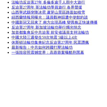
法輪功反迫害27年 多倫多逾千人雨中大遊行
反迫害27周年 英法輪功學員遊行 各界聲援
山西寧武縣突降冰雹 蘆芽山景區路面如積雪
紐西蘭情報局曝光：議員觀神韻遭中使館約談
中國新冠又回來了 南方出現高峰 變異株正快速傳播
反迫害27周年 新加坡法輪功舉行燭光悼念
加首都集會反中共迫害 前安省議員支持法輪功
中國大陸三週發生59次地震 5級以上4次
休斯頓法輪功集會紀念反迫害27周年 民眾讚佩
最新報告：中共如何跨國打壓法輪功
一張毀容照震撼世界：高蓉蓉案曝酷刑黑幕