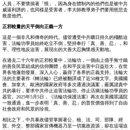
人員，不要懷揣著「恨」，因為身在體制內的他們也是被中共
威逼利誘的，也同樣是受害者，李大師教導弟子們要用慈悲去
救度他們。
正邪較量的天平倒向正義一方
這是一個非凡和傳奇的時代。儘管遭受中共曠日持久的殘酷迫
害，法輪功學員始終屹立不倒，堅持奉行「真、善、忍」，和
平、理性地反迫害，展現出的大善大忍胸懷感天動地。
在過去二十六年的正邪較量中，法輪功，一個由上億手無寸鐵
的善良民眾組成的信仰團體，在和平反迫害中日益壯大，在世
界各地蓬勃發展、深入人心，贏得了各界的正義支持。法輪大
法的主要著作《轉法輪》已經被翻譯成了近50種文字。美國國
會、加拿大、歐洲的國家政府等多次通過決議案，嚴厲譴責中
共的暴行，要求中共停止迫害法輪功、停止活摘法輪功學員的
器官。2025年5月5日，《法輪功保護法案》再次在美國眾議院
一致通過，進一步表明「真、善、忍」的普世價值得到了自由
社會政府和民眾的珍視。
相比之下，中共暴政儘管掌握著公、檢、法、司、部隊、經
貿、外交、整部國家宣傳機器乃至一切黨政資源，卻在這場迫