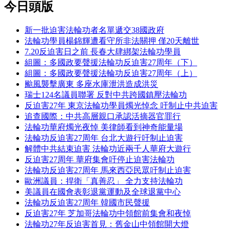
今日頭版
新一批迫害法輪功者名單遞交38國政府
法輪功學員楊錦輝遭看守所非法關押 僅20天離世
7.20反迫害日之前 長春大肆綁架法輪功學員
組圖：多國政要聲援法輪功反迫害27周年（下）
組圖：多國政要聲援法輪功反迫害27周年（上）
颱風襲擊廣東 多座水庫泄洪造成洪災
瑞士124名議員聯署 反對中共跨國鎮壓法輪功
反迫害27年 東京法輪功學員燭光悼念 吁制止中共迫害
追查國際：中共高層親口承認活摘器官罪行
法輪功華府燭光夜悼 美律師看到神奇能量場
法輪功反迫害27周年 台北大遊行吁制止迫害
解體中共結束迫害 法輪功近兩千人華府大遊行
反迫害27周年 華府集會吁停止迫害法輪功
法輪功反迫害27周年 馬來西亞民眾吁制止迫害
歐洲議員：捍衛「真善忍」 全力支持法輪功
美議員在國會表彰退黨運動及全球退黨中心
法輪功反迫害27周年 韓國市民聲援
反迫害27年 芝加哥法輪功中領館前集會和夜悼
法輪功27年反迫害首見：舊金山中領館開大燈