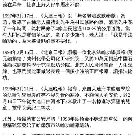
德在昇華，社會上好人好事層出不窮。
1997年3月17日，《大連日報》以「無名老者默默奉獻」為
題，報導了古稀老人盛禮劍先生為村民修路的事。盛老先生花
了一年時間，為村民修了4條全長超過1100米的公用道路。當
有人問他是哪個單位的、拿了多少錢時，老人說：「我是學法
輪功的，為大夥做點好事不要錢。」
1998年2月16日，《北京日報》讚揚一位北京法輪功學員將8萬
元錢捐給了蘭州化學公司化工研究院，又將10萬元捐給中國石
油勘探開發科學研究院廊坊分院。北京人民廣播電台「人生熱
線」也專門就此事做過長達一個多小時的正面報導，讚揚法輪
功。
1998年2月21日，《大連晚報》報導，來自大連海軍艦艇學院
的法輪功學員袁紅存不畏刺骨的寒冷、不顧個人的安危，於2
月14日下午從大連自由河冰下3米救出了一名掉進冰窟窿的兒
童，被學院榮記二等功。
此外，哈爾濱市公安局將「1998年度拾金不昧先進單位」的榮
譽稱號頒發給了哈爾濱市法輪功輔導總站。