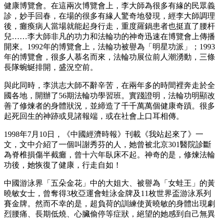
健康博覽會。在這兩次博覽會上，李大師為很多有緣的民眾義
診，妙手回春，在場的很多有緣人驚奇地發現，經李大師調理
後，癱瘓病人當場就能起身行走，重度羅鍋患者也挺直了腰杆
兒……李大師非凡的功力和法輪功的神奇迅速在博覽會上傳播
開來。1992年的博覽會上，法輪功被譽為「明星功派」；1993
年的博覽會，很多人慕名而來，法輪功展位前人潮湧動，三條
長隊蜿蜒排開，盛況空前。
與此同時，李洪志大師不辭辛苦，在兩年多的時間裡奔走於全
國各地，開辦了56期法輪功學習班。實踐證明，法輪功明顯改
善了修煉者的身體狀況，並締造了千千萬萬個健康奇蹟。很多
起死回生的神跡或見諸報端，或在社會上口耳相傳。
1998年7月10日，《中國經濟時報》刊載《我站起來了》一
文，文中介紹了一個叫謝秀芬的人，她曾被北京301醫院診斷
為脊椎損傷半截癱，曾十六年臥床不起。神奇的是，修煉法輪
功後，她恢復了健康，行走自如！
中國游泳界「五朵金花」中的大姐大、被譽為「女蛙王」的黃
曉敏女士，曾奪得3枚亞運會蛙泳金牌及11枚世界盃游泳系列
賽金牌。然而不幸的是，超負荷的訓練使黃曉敏的身體出現劇
烈腰痛、長期低燒、心臟偷停等症狀，絕望的她感到自己無異