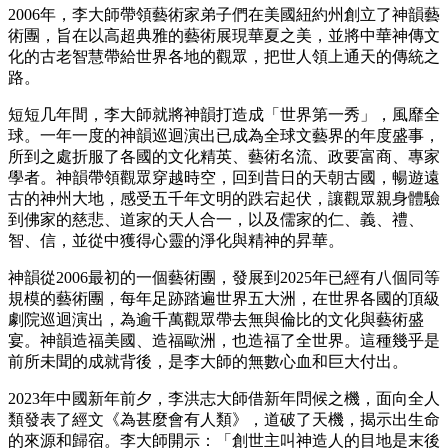
2006年，李大師帶領藝術家弟子們在美國紐約州創立了神韻藝
術團，旨在以高超典雅的藝術展現華夏之美，並將中華神傳文
化的古老智慧帶給世界各地的觀眾，把世人領上通天的傳統之
路。
短短几年間，李大師就將神韻打造成「世界第一秀」，風靡全
球。一年一度的神韻巡迴演出已成為全球文藝界的年度盛事，
所到之處折服了各國的文化精英、藝術名流、政要富商、專家
學者。神韻帶領觀眾穿越時空，回到昔日的天朝古國，暢遊遠
古的神州大地，感受五千年文明的跌宕起伏，讓觀眾親身體驗
到佛家的慈悲、道家的天人合一，以及儒家的仁、義、禮、
智、信，並從中獲得心靈的淨化與精神的昇華。
神韻從2006最初的一個藝術團，發展到2025年已經有八個同等
規模的藝術團，每年足跡踏遍世界五大洲，在世界各國的頂級
劇院巡迴演出，為逾千萬觀眾帶去無與倫比的文化與藝術盛
宴。神韻造福美國、造福歐洲，也造福了全世界。這種幾乎是
前所未聞的成就背後，是李大師的無數心血和巨大付出。
2023年中國新年前夕，李洪志大師借新年問候之機，面向全人
類發表了經文《為甚麼會有人類》，道破了天機，揭示出生命
的來源和歸宿。李大師開示：「創世主叫神造人的目地是末後