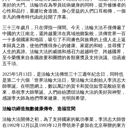
美好的大門。法輪功在為學員祛病健身的同時，提升修煉者的
心性和品行，重建社會道德。身心受益的人們口耳相傳，一個
非凡的傳奇時代由此拉開了序幕。
三十三年歲月，只在彈指一揮間。今天，法輪大法不僅傳遍了
中國的大江南北，還跨越重洋在異域他鄉紮根，洪傳世界一百
一十多個國家和地區，吸引了不同膚色與族裔的上億人走上返
本歸真之路，使他們獲得身心的健康、家庭的和睦，並尋獲了
人生的真諦。法輪大法的威德和感召力超越時空、跨越國界，
至今榮獲來自各國政要和團體的各類褒獎及支持決議、信函逾
五千項。
2025年5月13日，是法輪大法傳世三十三週年紀念日，同時也
是第二十六個「世界法輪大法日」暨法輪大法創始人李洪志大
師華誕。在明慧網上，數以萬計的賀卡和賀信如雪花般紛至沓
來，恭祝李大師華誕。人們紛紛讚頌法輪大法的美好與神聖，
感謝李大師為他們帶來健康、光明與希望。
法輪功締造無數健康傳奇、造福世間
法輪大法開傳之初，為了支持國家的氣功事業，李洪志大師曾
在1992年12月以及1993年12月帶領弟子參加在北京舉辦的東方