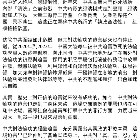
害中陷入絕境，瀕臨解體。近年來，中共高層內鬥你死我活，
內部「清洗」空前激烈；中共畸形的經濟模式走到盡頭，經濟
斷崖式下跌，大量工廠停工停產，企業倒閉，失業潮席捲全
國，民不聊生，這些正在擊碎中共所謂的「執政合法性」，紅
牆搖搖欲墜。
儘管中共面臨如此危機，但其對法輪功的迫害從來沒有停止
過。從2020年到2023年，中國大陸每年被中共迫害致死的法輪
功學員人數逐年遞增。與此同時，中共荒唐地升級了在海外對
法輪功的鎮壓與迫害，採用的邪惡手段包括唆使特務暗中攻擊
神韻、栽贓法輪功；利用媒體和自媒體妖魔化法輪功、抹黑神
韻；加大頻率對神韻搞炸彈威脅，干擾神韻在各地的演出；對
法輪功團體發動法律戰等等。中共的不理智和瘋狂，只會加速
其自毀。
其實，歷史上對正信的迫害從來沒有成功的。如今，中共對法
輪功的迫害也走到了窮途末路，這場史無前例的罪惡也將在可
恥中收場。國際社會在譴責和打擊中共的罪行方面，力度越來
越大，制裁手段也越來越落到實處。
中共對法輪功的殘酷迫害，充分暴露出其暴政的邪教本質，這
場迫害早已延伸到了普通民眾身上。中共對「真、善、忍」的