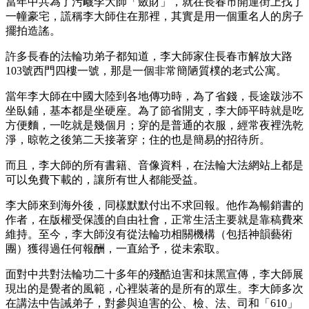
當年中共為了污衊李大師「斂財」，就在長春市開運街上找了
一幢豪宅，謊稱李大師住在那裡，其實是用一個重名人的房子
擺拍造謠。
許多長春的法輪功弟子都知道，李大師家住長春市解放大路
103號西門四樓一號，那是一個非常簡陋質樸的老式公寓。
當年李大師在中國大陸到各地傳功時，為了省錢，長途跋涉不
坐臥鋪，基本都是坐硬座。為了節省開支，李大師平時就是吃
方便麵，一吃就是幾個月；穿的是普通的衣服，經常夜裡洗乾
淨，晾乾之後第二天接著穿；住的也是簡易的招待所。
而且，李大師的所有書籍、音像資料，在法輪大法網站上都是
可以免費下載的，讓所有世人都能受益。
李大師來到海外後，同樣默默付出不求回報。他作為暢銷書的
作者，在版權受保護的自由社會，正常生活主要就是靠稿費來
維持。至今，李大師沒有從法輪功相關機構（包括神韻藝術
團）獲得過任何報酬，一直給予，從未索取。
面對中共對法輪功二十多年的殘酷迫害和抹黑宣傳，李大師展
現出的是覺者的風範，心裡裝著的是所有的眾生。李大師多次
在講法中告誡弟子，對參與迫害的公、檢、法、司和「610」