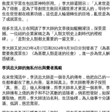
救度天宇眾生包括眾神時所用。」李大師還開示：「人來世是
為了得救，是為了等創世主救回天國世界才來當人的，等待中
生生世世都在積累功德，這也是人輪迴轉生的目地，亂世是為
了成就眾生。」
很多主流人士在閱讀了李大師的文章後如醍醐灌頂，深受震
撼。一位紐約企業家稱之為「人類文明史上劃時代的裡程
碑」，「是對全人類都太重要的一篇文章」。
李大師又於2023年4月17日和2024年9月30日分別發表了《為甚
麼要救度眾生》《為甚麼人類是迷的社會》，進一步為世人解
惑破迷。
李洪志大師的無私付出與覺者風範
在末世濁流中，李洪志大師是一個非凡的傳奇，他把自己的一
生都奉獻在了教人向善、返本歸真上。李大師教導弟子按照
「真、善、忍」做人和修煉，而李大師本人更是一個表率。李
大師擁有上億的弟子和不計其數的追隨者，倘若想發財，如探
囊取物。然而，李大師淡泊名利、生活儉樸，為人做事十分謙
遜、低調，慈悲寬容。