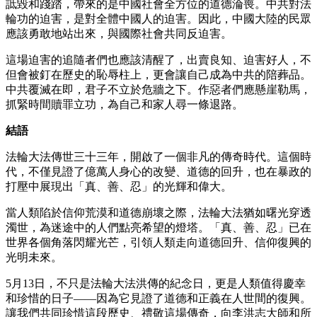
詆毀和踐踏，帶來的是中國社會全方位的道德淪喪。中共對法
輪功的迫害，是對全體中國人的迫害。因此，中國大陸的民眾
應該勇敢地站出來，與國際社會共同反迫害。
這場迫害的追隨者們也應該清醒了，出賣良知、迫害好人，不
但會被釘在歷史的恥辱柱上，更會讓自己成為中共的陪葬品。
中共覆滅在即，君子不立於危牆之下。作惡者們應懸崖勒馬，
抓緊時間贖罪立功，為自己和家人尋一條退路。
結語
法輪大法傳世三十三年，開啟了一個非凡的傳奇時代。這個時
代，不僅見證了億萬人身心的改變、道德的回升，也在暴政的
打壓中展現出「真、善、忍」的光輝和偉大。
當人類陷於信仰荒漠和道德崩壞之際，法輪大法猶如曙光穿透
濁世，為迷途中的人們點亮希望的燈塔。「真、善、忍」已在
世界各個角落閃耀光芒，引領人類走向道德回升、信仰復興的
光明未來。
5月13日，不只是法輪大法洪傳的紀念日，更是人類值得慶幸
和珍惜的日子——因為它見證了道德和正義在人世間的復興。
讓我們共同珍惜這段歷史、禮敬這場傳奇，向李洪志大師和所