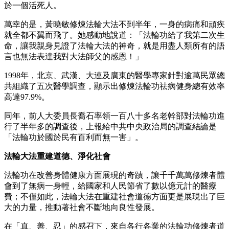
於一個活死人。
萬幸的是，黃曉敏修煉法輪大法不到半年，一身的病痛和頑疾
就全都不翼而飛了。她感動地說道：「法輪功給了我第二次生
命，讓我親身見證了法輪大法的神奇，就是用盡人類所有的語
言也無法表達我對大法師父的感恩！」
1998年，北京、武漢、大連及廣東的醫學專家針對逾萬民眾總
共組織了五次醫學調查，顯示出修煉法輪功祛病健身總有效率
高達97.9%。
同年，前人大委員長喬石率領一百八十多名老幹部對法輪功進
行了半年多的調查後，上報給中共中央政治局的調查結論是
「法輪功於國於民有百利而無一害」。
法輪大法重建道德、淨化社會
法輪功在改善身體健康方面展現的奇蹟，讓千千萬萬修煉者體
會到了無病一身輕，給國家和人民節省了數以億元計的醫療
費；不僅如此，法輪大法在重建社會道德方面更是展現出了巨
大的力量，推動著社會不斷地向良性發展。
在「真、善、忍」的感召下，來自各行各業的法輪功修煉者道