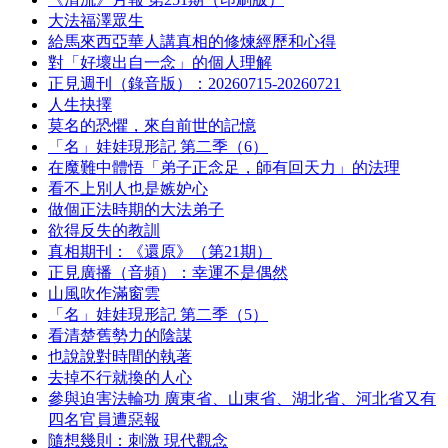
大法福澤眾生
給馬來西亞華人講真相的修煉經歷和心得
對「好壞出自一念」的個人理解
正見週刊（錄音版）：20260715-20260721
人生抉擇
莫名的恐懼，來自前世的記憶
「名」娃娃現形記 第二季（6）
在魔難中體悟「弟子正念足，師有回天力」的法理
看不上別人也是嫉妒心
做個正法時期的大法弟子
欲得反失的教訓
真相期刊：《還原》（第21期）
正見廣播（音頻）：幸運不是偶然
山風吹作滿窗雲
「名」娃娃現形記 第二季（5）
看清楚舊勢力的陰謀
也說說對時間的執著
去掉不行就換的人心
參與迫害法輪功 廣東省、山東省、湖北省、河北省又有
四名官員遭惡報
隨想幾則：刺激 現代觀念