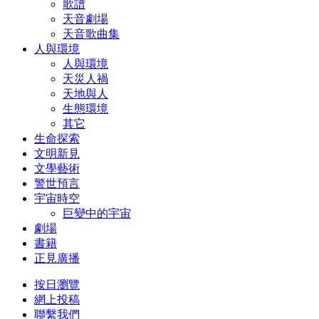
歌譜
天音劇場
天音歌曲集
人與環境
人與環境
天災人禍
天地與人
生態環境
其它
生命探索
文明新見
文學藝術
警世預言
宇宙時空
巨變中的宇宙
劇場
書籍
正見廣播
按日瀏覽
網上投稿
聯繫我們