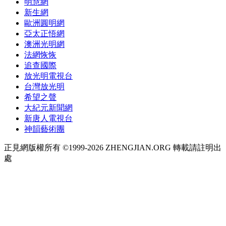
明慧網
新生網
歐洲圓明網
亞太正悟網
澳洲光明網
法網恢恢
追查國際
放光明電視台
台灣放光明
希望之聲
大紀元新聞網
新唐人電視台
神韻藝術團
正見網版權所有 ©1999-2026 ZHENGJIAN.ORG 轉載請註明出
處