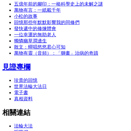
五億年前的腳印：一樁科學史上的未解之謎
萬物有言：一紙載千年
小松的故事
回憶那些年默默影響我的同修們
發快遞中的修煉體會
一位幸運的無助老人
獨憐幽草澗邊生
散文：蟬唱悠悠君心可知
萬物有靈（音頻）：「獅畫」治病的奇蹟
見證專欄
珍貴的回憶
世界法輪大法日
電子書
真相資料
相關連結
法輪大法