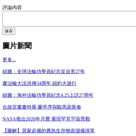
評論內容
保存
圖片新聞
更多...
組圖：全球法輪功學員紀念反迫害27年
慶法輪大法洪傳34周年 紐約大遊行
組圖：海外法輪功學員紀念4.25上訪27周年
台故宮書畫特展 蘭亭序與駿馬迎新春
NASA推出2026年月曆 展現罕見宇宙景觀
【圖解】居家必備的應急生存物資儲備清單