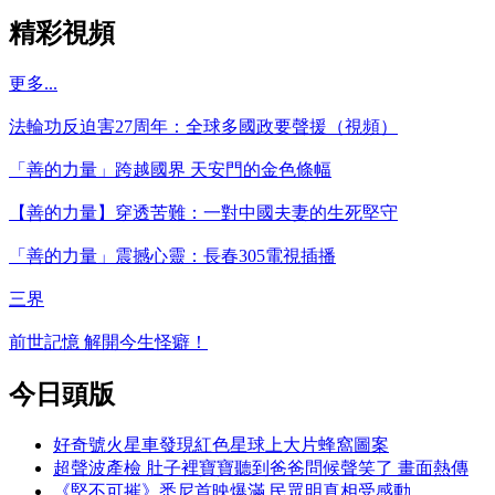
精彩視頻
更多...
法輪功反迫害27周年：全球多國政要聲援（視頻）
「善的力量」跨越國界 天安門的金色條幅
【善的力量】穿透苦難：一對中國夫妻的生死堅守
「善的力量」震撼心靈：長春305電視插播
三界
前世記憶 解開今生怪癖！
今日頭版
好奇號火星車發現紅色星球上大片蜂窩圖案
超聲波產檢 肚子裡寶寶聽到爸爸問候聲笑了 畫面熱傳
《堅不可摧》悉尼首映爆滿 民眾明真相受感動