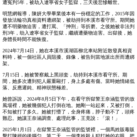
遭冤判5年，被劫入遼寧省女子監獄，三天後悲慘離世。
明慧網報導，陳妍大學畢業後本有一份穩定的工作，2015年因
發放法輪功真相資料遭綁架，被劫持到本溪市看守所。期間她
遭不明藥物迫害，遭打罵、「抻刑」等折磨。之後她被非法判
刑3年，劫入遼寧省女子監獄，繼續遭藥物迫害。出獄後，她
身體長時間不能恢復。
2024年7月14日，她在本溪市溪湖區柳北車站附近散發真相資
料時，被一個社區人員阻擾、錄像，被告到當地派出所而遭綁
架。
7月15日，她被警察戴上黑頭套，劫持到本溪市看守所。期
間，她多次遭到犯人嚴重毆打，身上多處有傷。當時她情緒低
落、反應遲鈍、精神狀態極差。
她曾訴說，2024年8月5日下午，在看守所獄警王奈涵監管的放
風場裡，她被幾個犯人打倒在地。她剛一站起來，又被打倒，
不知被打了多久。她被打懵了，全身疼痛，脖子動不了，頭疼
難忍。她讓王奈涵調查、處理此事，王竟說：「滾！」
2025年1月1日，在獄警王奈涵監管的監號裡，一個馬姓販毒販
擊打陳妍的後腦勺。第二天，一個李姓殺人犯打她的右眼，把