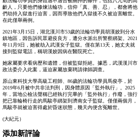
顧法輪功學員的身體適不適合被關押的條件，包括八九旬的高
齡人，只要他們修煉法輪功，信仰「真、善、忍」，都會將他
們劫持入獄進行迫害，因而導致他們入獄後不久被迫害離世。
在此僅舉兩例。
2021年3月15日，湖北漢川市53歲的法輪功學員胡漢姣到分水
鎮地區，因告訴民眾避疫良方，遭分水派出所警察綁架。2021
年11月9日，她被劫入武漢女子監獄。僅在第13天，她丈夫就
接到監獄電話，稱胡漢姣因病在醫院死亡。
她家屬要求看病歷和遺體，但被監獄拒絕。據悉，武漢漢川市
政法委介入此案，逼迫家屬放棄聘請律師調查。
原山東科技大學高級工程師、86歲的法輪功學員馬俊亭，於
2019年6月被中共非法判刑，因身體原因「監外執行」。2025
年，當地公檢法聲稱已經執行完畢的「監外執行」作廢，強行
把已靠輪椅行走的馬駿亭綁架到濟南女子監獄。僅僅兩個月，
馬駿亭就被迫害得處於昏迷狀態，幾天內便含冤離世。
(大紀元）
添加新評論