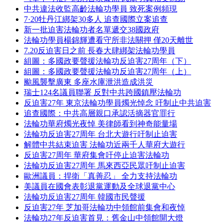
中共違法收監高齡法輪功學員 致死案例頻現
7·20牡丹江綁架30多人 追查國際立案追查
新一批迫害法輪功者名單遞交38國政府
法輪功學員楊錦輝遭看守所非法關押 僅20天離世
7.20反迫害日之前 長春大肆綁架法輪功學員
組圖：多國政要聲援法輪功反迫害27周年（下）
組圖：多國政要聲援法輪功反迫害27周年（上）
颱風襲擊廣東 多座水庫泄洪造成洪災
瑞士124名議員聯署 反對中共跨國鎮壓法輪功
反迫害27年 東京法輪功學員燭光悼念 吁制止中共迫害
追查國際：中共高層親口承認活摘器官罪行
法輪功華府燭光夜悼 美律師看到神奇能量場
法輪功反迫害27周年 台北大遊行吁制止迫害
解體中共結束迫害 法輪功近兩千人華府大遊行
反迫害27周年 華府集會吁停止迫害法輪功
法輪功反迫害27周年 馬來西亞民眾吁制止迫害
歐洲議員：捍衛「真善忍」 全力支持法輪功
美議員在國會表彰退黨運動及全球退黨中心
法輪功反迫害27周年 韓國市民聲援
反迫害27年 芝加哥法輪功中領館前集會和夜悼
法輪功27年反迫害首見：舊金山中領館開大燈