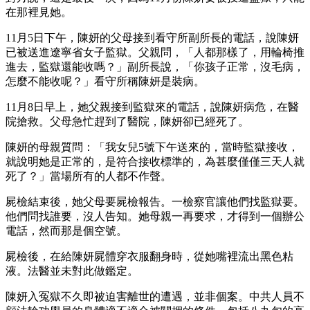
在那裡見她。
11月5日下午，陳妍的父母接到看守所副所長的電話，說陳妍
已被送進遼寧省女子監獄。父親問，「人都那樣了，用輪椅推
進去，監獄還能收嗎？」副所長說，「你孩子正常，沒毛病，
怎麼不能收呢？」看守所稱陳妍是裝病。
11月8日早上，她父親接到監獄來的電話，說陳妍病危，在醫
院搶救。父母急忙趕到了醫院，陳妍卻已經死了。
陳妍的母親質問：「我女兒5號下午送來的，當時監獄接收，
就說明她是正常的，是符合接收標準的，為甚麼僅僅三天人就
死了？」當場所有的人都不作聲。
屍檢結束後，她父母要屍檢報告。一檢察官讓他們找監獄要。
他們問找誰要，沒人告知。她母親一再要求，才得到一個辦公
電話，然而那是個空號。
屍檢後，在給陳妍屍體穿衣服翻身時，從她嘴裡流出黑色粘
液。法醫並未對此做鑑定。
陳妍入冤獄不久即被迫害離世的遭遇，並非個案。中共人員不