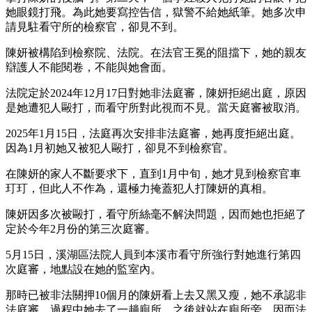
她眼鏡打飛。為此她要寫控告信，獄警不給她紙筆。她多次申
請見駐看守所的檢察官，卻見不到。
陳妍被構陷到檢察院、法院。在法官王冕的阻擋下，她的親友
辯護人不能閱卷，不能與她會面。
法院定於2024年12月17日對她非法庭審，陳妍拒絕出庭，原因
是她遭犯人毆打，而看守所對此視而不見。當天庭審被取消。
2025年1月15日，法庭再次安排非法庭審，她再度拒絕出庭。
因為1月初她又被犯人毆打，卻見不到檢察官。
在陳妍的家人不斷要求下，直到1月中旬，她才見到檢察官車
玎玎，但此人不作為，還極力掩蓋犯人打陳妍的真相。
陳妍因多次被毆打，看守所絲毫不解決問題，因而她也拒絕了
定於今年2月份的第三次庭審。
5月15日，溪湖區法院人員到本溪市看守所強行對她進行第四
次庭審，地點設在她的監室內。
那時已被非法關押10個月的陳妍看上去又黑又瘦，她不承認非
法庭審。過程中她去了一趟廁所，之後就站在廁所旁，因而法