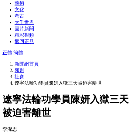
藝術
文化
考古
大千世界
圖片新聞
精彩視頻
返回正見
正體
簡體
新聞網首頁
類別
社會
遼寧法輪功學員陳妍入獄三天被迫害離世
遼寧法輪功學員陳妍入獄三天
被迫害離世
李潔思