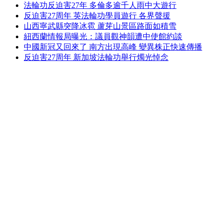
法輪功反迫害27年 多倫多逾千人雨中大遊行
反迫害27周年 英法輪功學員遊行 各界聲援
山西寧武縣突降冰雹 蘆芽山景區路面如積雪
紐西蘭情報局曝光：議員觀神韻遭中使館約談
中國新冠又回來了 南方出現高峰 變異株正快速傳播
反迫害27周年 新加坡法輪功舉行燭光悼念