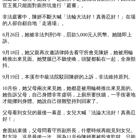
官王冕只能面對廁所坑進行「庭審」。
非法庭審中，陳妍不斷大喊「法輪大法好！真善忍好！」在場
的人卻自顧自地「走過場」。
6月26日，她被非法判刑5年，罰款5,000元人民幣。她隨即上
訴。
9月18日，她父親再次邀請律師去看守所會見陳妍，她被用輪
椅推出來見面。她雙腿已不聽使喚，頭髮都黏在一起，全身顫
抖。
9月19日，本溪市中級法院駁回陳妍的上訴，非法維持原判。
10月份，她父母兩次來見她，她都是被用輪椅推出來見面的。
她告訴父母，自己身體非常虛弱，上廁所要扶牆，一手按著地
才能挪到身體。她說自己很難堅持到回家了。
父母看到女兒的最後一幕是，女兒大喊「法論大法好！真善忍
好！」
會面結束後，父母問看守所副所長，什麼時候再能見到女兒。
對方說，這是最後一次，因為11月份陳妍要被投進監獄，只能