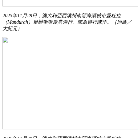
2025年11月28日，澳大利亞西澳州南部海濱城市曼杜拉
（Mandurah）舉辦聖誕慶典遊行。圖為遊行隊伍。（周鑫／
大紀元）