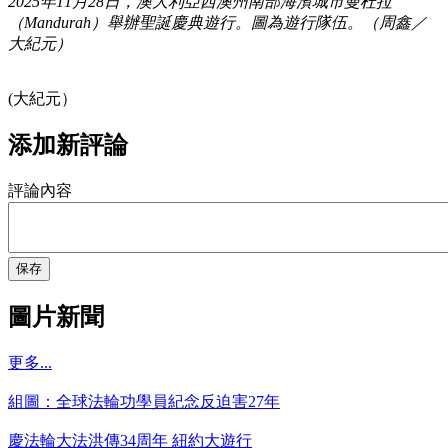
2025年11月28日，澳大利亞西澳州南部海濱城市曼杜拉
（Mandurah）舉辦聖誕慶典遊行。圖為遊行隊伍。（周鑫／
大紀元）
(大紀元）
添加新評論
評論內容
保存
圖片新聞
更多...
組圖：全球法輪功學員紀念反迫害27年
慶法輪大法洪傳34周年 紐約大遊行