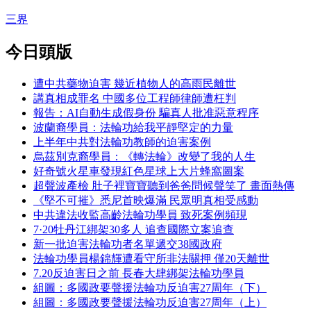
三界
今日頭版
遭中共藥物迫害 幾近植物人的高雨民離世
講真相成罪名 中國多位工程師律師遭枉判
報告：AI自動生成假身份 騙真人批准惡意程序
波蘭裔學員：法輪功給我平靜堅定的力量
上半年中共對法輪功教師的迫害案例
烏茲別克裔學員：《轉法輪》改變了我的人生
好奇號火星車發現紅色星球上大片蜂窩圖案
超聲波產檢 肚子裡寶寶聽到爸爸問候聲笑了 畫面熱傳
《堅不可摧》悉尼首映爆滿 民眾明真相受感動
中共違法收監高齡法輪功學員 致死案例頻現
7·20牡丹江綁架30多人 追查國際立案追查
新一批迫害法輪功者名單遞交38國政府
法輪功學員楊錦輝遭看守所非法關押 僅20天離世
7.20反迫害日之前 長春大肆綁架法輪功學員
組圖：多國政要聲援法輪功反迫害27周年（下）
組圖：多國政要聲援法輪功反迫害27周年（上）