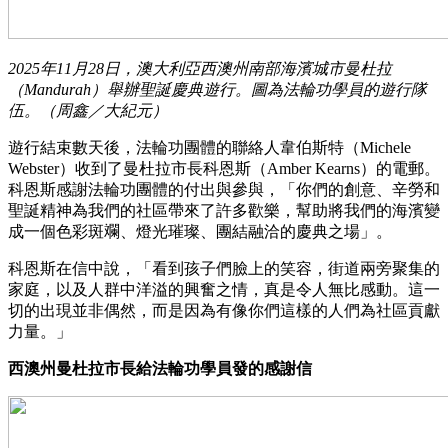
2025年11月28日，澳大利亞西澳州南部海濱城市曼杜拉
（Mandurah）舉辦聖誕慶典遊行。圖為法輪功學員的遊行隊
伍。（周鑫／大紀元）
遊行結束數天後，法輪功團體的聯絡人韋伯斯特（Michele
Webster）收到了曼杜拉市長科恩斯（Amber Kearns）的電郵。
科恩斯感謝法輪功團體的付出與參與，「你們的創意、辛勞和
聖誕精神為我們的社區帶來了許多歡樂，幫助將我們的海濱變
成一個色彩斑斕、燈光璀璨、團結融洽的慶典之場」。
科恩斯在信中說，「看到孩子們臉上的笑容，街道兩旁聚集的
家庭，以及人群中洋溢的興奮之情，真是令人無比感動。這一
切的出現並非偶然，而是因為有像你們這樣的人們為社區貢獻
力量。」
西澳州曼杜拉市長給法輪功學員發的感謝信