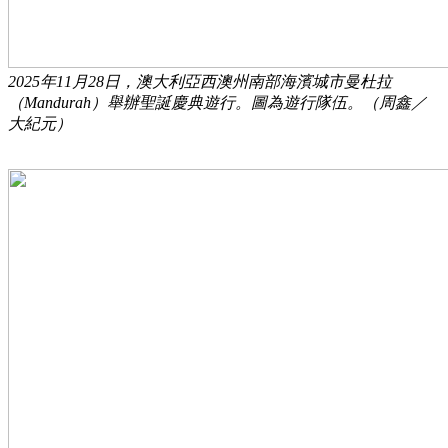
2025年11月28日，澳大利亞西澳州南部海濱城市曼杜拉
（Mandurah）舉辦聖誕慶典遊行。圖為遊行隊伍。（周鑫／
大紀元）