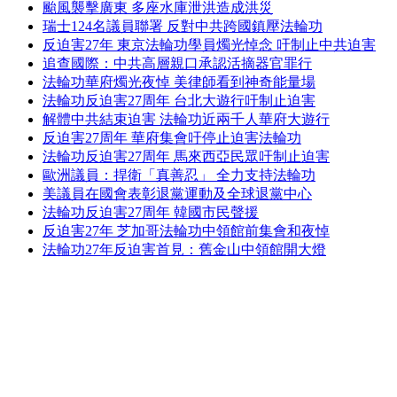
颱風襲擊廣東 多座水庫泄洪造成洪災
瑞士124名議員聯署 反對中共跨國鎮壓法輪功
反迫害27年 東京法輪功學員燭光悼念 吁制止中共迫害
追查國際：中共高層親口承認活摘器官罪行
法輪功華府燭光夜悼 美律師看到神奇能量場
法輪功反迫害27周年 台北大遊行吁制止迫害
解體中共結束迫害 法輪功近兩千人華府大遊行
反迫害27周年 華府集會吁停止迫害法輪功
法輪功反迫害27周年 馬來西亞民眾吁制止迫害
歐洲議員：捍衛「真善忍」 全力支持法輪功
美議員在國會表彰退黨運動及全球退黨中心
法輪功反迫害27周年 韓國市民聲援
反迫害27年 芝加哥法輪功中領館前集會和夜悼
法輪功27年反迫害首見：舊金山中領館開大燈