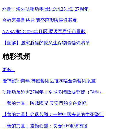
組圖：海外法輪功學員紀念4.25上訪27周年
台故宮書畫特展 蘭亭序與駿馬迎新春
NASA推出2026年月曆 展現罕見宇宙景觀
【圖解】居家必備的應急生存物資儲備清單
精彩視頻
更多...
慶神韻20周年 神韻藝術品推20幅全新藝術版畫
法輪功反迫害27周年：全球多國政要聲援（視頻）
「善的力量」跨越國界 天安門的金色條幅
【善的力量】穿透苦難：一對中國夫妻的生死堅守
「善的力量」震撼心靈：長春305電視插播