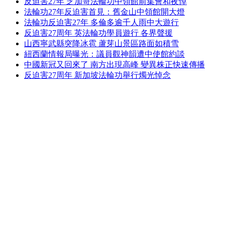
反迫害27年 芝加哥法輪功中領館前集會和夜悼
法輪功27年反迫害首見：舊金山中領館開大燈
法輪功反迫害27年 多倫多逾千人雨中大遊行
反迫害27周年 英法輪功學員遊行 各界聲援
山西寧武縣突降冰雹 蘆芽山景區路面如積雪
紐西蘭情報局曝光：議員觀神韻遭中使館約談
中國新冠又回來了 南方出現高峰 變異株正快速傳播
反迫害27周年 新加坡法輪功舉行燭光悼念