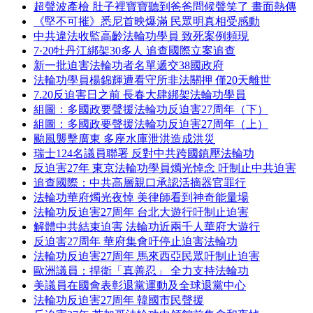
超聲波產檢 肚子裡寶寶聽到爸爸問候聲笑了 畫面熱傳
《堅不可摧》悉尼首映爆滿 民眾明真相受感動
中共違法收監高齡法輪功學員 致死案例頻現
7·20牡丹江綁架30多人 追查國際立案追查
新一批迫害法輪功者名單遞交38國政府
法輪功學員楊錦輝遭看守所非法關押 僅20天離世
7.20反迫害日之前 長春大肆綁架法輪功學員
組圖：多國政要聲援法輪功反迫害27周年（下）
組圖：多國政要聲援法輪功反迫害27周年（上）
颱風襲擊廣東 多座水庫泄洪造成洪災
瑞士124名議員聯署 反對中共跨國鎮壓法輪功
反迫害27年 東京法輪功學員燭光悼念 吁制止中共迫害
追查國際：中共高層親口承認活摘器官罪行
法輪功華府燭光夜悼 美律師看到神奇能量場
法輪功反迫害27周年 台北大遊行吁制止迫害
解體中共結束迫害 法輪功近兩千人華府大遊行
反迫害27周年 華府集會吁停止迫害法輪功
法輪功反迫害27周年 馬來西亞民眾吁制止迫害
歐洲議員：捍衛「真善忍」 全力支持法輪功
美議員在國會表彰退黨運動及全球退黨中心
法輪功反迫害27周年 韓國市民聲援