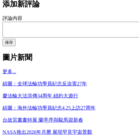
添加新評論
評論內容
保存
圖片新聞
更多...
組圖：全球法輪功學員紀念反迫害27年
慶法輪大法洪傳34周年 紐約大遊行
組圖：海外法輪功學員紀念4.25上訪27周年
台故宮書畫特展 蘭亭序與駿馬迎新春
NASA推出2026年月曆 展現罕見宇宙景觀