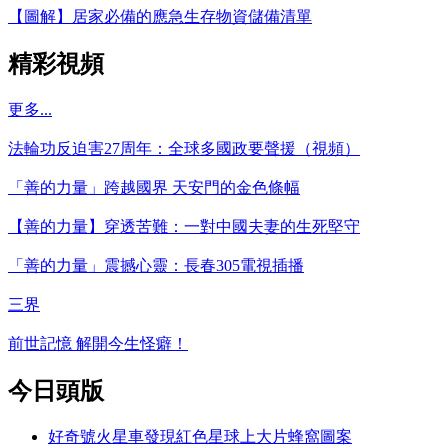
【圖解】居家必備的應急生存物資儲備清單
精彩視頻
更多...
法輪功反迫害27周年：全球多國政要聲援（視頻）
「善的力量」跨越國界 天安門的金色條幅
【善的力量】穿透苦難：一對中國夫妻的生死堅守
「善的力量」震撼心靈：長春305電視插播
三界
前世記憶 解開今生怪癖！
今日頭版
好奇號火星車發現紅色星球上大片蜂窩圖案