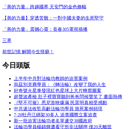
「善的力量」跨越國界 天安門的金色條幅
【善的力量】穿透苦難：一對中國夫妻的生死堅守
「善的力量」震撼心靈：長春305電視插播
三界
前世記憶 解開今生怪癖！
今日頭版
上半年中共對法輪功教師的迫害案例
烏茲別克裔學員：《轉法輪》改變了我的人生
好奇號火星車發現紅色星球上大片蜂窩圖案
超聲波產檢 肚子裡寶寶聽到爸爸問候聲笑了 畫面熱傳
《堅不可摧》悉尼首映爆滿 民眾明真相受感動
中共違法收監高齡法輪功學員 致死案例頻現
7·20牡丹江綁架30多人 追查國際立案追查
新一批迫害法輪功者名單遞交38國政府
法輪功學員楊錦輝遭看守所非法關押 僅20天離世