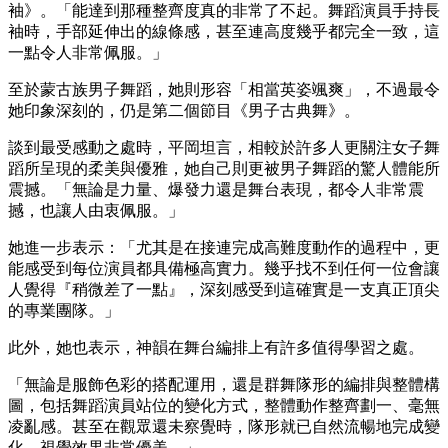
袖》。「能達到那種整齊度真的非常了不起。舞蹈演員手持長
袖時，手部延伸出的線條感，甚至連高度幾乎都完全一致，這
一點令人非常佩服。」
至於蒙古族男子舞蹈，她則形容「相當英姿颯爽」，不過最令
她印象深刻的，仍是第二個節目《男子古典舞》。
談到最受感動之處時，平岡坦言，相較於許多人更關注女子舞
蹈所呈現的柔美與優雅，她自己則更被男子舞蹈的驚人體能所
震撼。「無論是力量、爆發力還是舞台表現，都令人非常震
撼，也讓人由衷佩服。」
她進一步表示：「尤其是在接連完成高難度動作的過程中，更
能感受到每位演員都具備極高實力。幾乎找不到任何一位會讓
人覺得『稍微差了一點』，深刻感受到這確實是一支真正頂尖
的專業團隊。」
此外，她也表示，神韻在舞台編排上有許多值得學習之處。
「無論是服飾色彩的搭配運用，還是群舞隊形的編排與整體構
圖，包括舞蹈演員站位的變化方式，整體動作整齊劃一、毫無
凌亂感。甚至在觀眾還未察覺時，隊形就已自然流暢地完成變
化，視覺效果非常優美。」