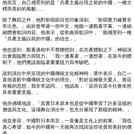
他坦言，自己感受到的是「共產主義出現之前的中國，一種古
樸而美好的風貌」。
除了舞蹈之外，他對歌唱節目也印象深刻。「歌唱實力確實非
常出色。」由於曾學過一些中文，他能一邊觀看字幕、一邊細
細體會歌詞內容。他表示，從歌曲與歌詞中，「能感受到一種
『共產主義以前的中國』的信念」。
他也提到，觀看過程中不禁聯想到，在共產體制之下，神韻演
出會面臨壓力與阻力。「我一邊看著，一邊想著，在當今的體
制下，他們應該面臨著重重阻力與考驗吧。」
談到演出中所呈現的中國傳統文化精神時，濱中表示，自己一
直很喜歡中國傳統文化中的理念。「對於這種敬天愛人、善惡
有報的思想，我非常認同。」他認為，「這些在當今社會依然
具有重要意義。」
他亦感嘆地說，「其實日本原本也是從中國學習了許多這樣的
價值與文化。這場舞台演出中，也充分展現了那樣的精神。」
他並形容，中國對日本而言，一直像是文化上的前輩。「我也
真心希望，如今的中國有一天能再次找回這些珍貴而美好的價
值。」