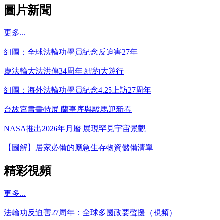
圖片新聞
更多...
組圖：全球法輪功學員紀念反迫害27年
慶法輪大法洪傳34周年 紐約大遊行
組圖：海外法輪功學員紀念4.25上訪27周年
台故宮書畫特展 蘭亭序與駿馬迎新春
NASA推出2026年月曆 展現罕見宇宙景觀
【圖解】居家必備的應急生存物資儲備清單
精彩視頻
更多...
法輪功反迫害27周年：全球多國政要聲援（視頻）