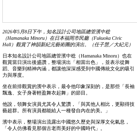
2026年5月8日下午，知名設計公司地區總管濱中稔
（Hamanaka Minoru）在日本福岡市民廳（Fukuoka Civic
Hall）觀賞了神韻新紀元藝術團的演出。（任子慧／大紀元）
日本知名設計公司地區總管濱中稔（Hamanaka Minoru）也在
觀賞當日演出後盛讚，整場演出「相當出色」，並表示從舞
蹈、音樂到精神內涵，都讓他深深感受到中國傳統文化的吸引
力與厚度。
坐在前排觀賞的濱中表示，最令他印象深刻的，是那些「長袖
飄逸、女子身著輕盈舞衣起舞」的節目。
他說，領舞女演員尤其令人驚讚，「與其他人相比，更顯得技
藝超群。所有演員都能給人一種發自內在的美。」
濱中表示，整場演出流露出中國悠久歷史與深厚文化氣息，
「令人仿佛看見那個古老而美好的中國時代」。