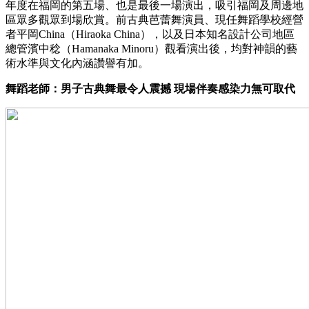
年度在福岡的第五場、也是最後一場演出，吸引福岡及周邊地
區眾多觀眾到場欣賞。前古典芭蕾舞演員、現任舞蹈學校經營
者平岡China（Hiraoka China），以及日本知名設計公司地區
總管濱中稔（Hamanaka Minoru）觀看演出後，均對神韻的藝
術水準與文化內涵讚譽有加。
舞蹈老師：男子古典舞最令人震撼 現場伴奏感染力無可取代