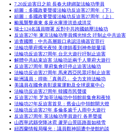
7.20反迫害日之前 長春大肆綁架法輪功學員
組圖：多國政要聲援法輪功反迫害27周年（下）
組圖：多國政要聲援法輪功反迫害27周年（上）
颱風襲擊廣東 多座水庫泄洪造成洪災
瑞士124名議員聯署 反對中共跨國鎮壓法輪功
反迫害27年 東京法輪功學員燭光悼念 吁制止中共迫害
追查國際：中共高層親口承認活摘器官罪行
法輪功華府燭光夜悼 美律師看到神奇能量場
法輪功反迫害27周年 台北大遊行吁制止迫害
解體中共結束迫害 法輪功近兩千人華府大遊行
反迫害27周年 華府集會吁停止迫害法輪功
法輪功反迫害27周年 馬來西亞民眾吁制止迫害
歐洲議員：捍衛「真善忍」 全力支持法輪功
美議員在國會表彰退黨運動及全球退黨中心
法輪功反迫害27周年 韓國市民聲援
反迫害27年 芝加哥法輪功中領館前集會和夜悼
法輪功27年反迫害首見：舊金山中領館開大燈
法輪功反迫害27年 多倫多逾千人雨中大遊行
反迫害27周年 英法輪功學員遊行 各界聲援
山西寧武縣突降冰雹 蘆芽山景區路面如積雪
紐西蘭情報局曝光：議員觀神韻遭中使館約談