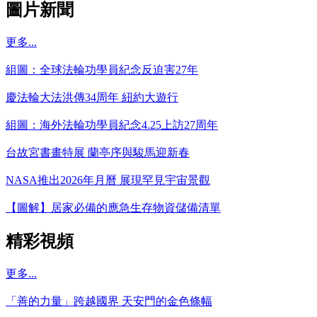
圖片新聞
更多...
組圖：全球法輪功學員紀念反迫害27年
慶法輪大法洪傳34周年 紐約大遊行
組圖：海外法輪功學員紀念4.25上訪27周年
台故宮書畫特展 蘭亭序與駿馬迎新春
NASA推出2026年月曆 展現罕見宇宙景觀
【圖解】居家必備的應急生存物資儲備清單
精彩視頻
更多...
「善的力量」跨越國界 天安門的金色條幅