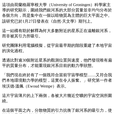
這項由荷蘭格羅寧根大學（University of Groningen）科學家主
導的研究顯示，圍繞我們銀河系的大部分質量並非均勻分布於
各個方向，而是集中在一個以暗物質為主體的巨大平面之中。
該研究已於1月27日發表在《自然‧天文學》期刊上。
這一結構有助於解釋為何大多數附近的星系正在遠離銀河系，
而非被其引力所吸引。
研究團隊利用電腦模擬，從宇宙最早期的階段重建了本地宇宙
的演化過程。
透過比對逾30個附近星系的觀測位置與速度，他們發現唯有扁
平的質量分布，才能重現銀河系目前的動力學狀態。
「我們現在終於有了一個既符合當前宇宙學模型……又符合我
們本地環境動力學的模型，這實在令人振奮。」研究第一作者
埃沃德‧溫佩（Ewoud Wempe）表示。
這片宇宙薄片的上下兩側，各被大片幾近空曠的宇宙空洞所圍
繞。
在這個平面之內，分散物質的引力抗衡了銀河系的吸引力，使