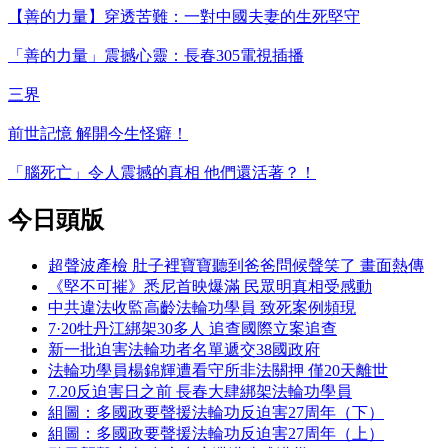
【善的力量】穿透苦難：一對中國夫妻的生死堅守
「善的力量」震撼心靈：長春305電視插播
三界
前世記憶 解開今生怪癖！
「腦死亡」令人震撼的真相 他們還活著？！
今日頭版
超聲波產檢 肚子裡寶寶聽到爸爸問候聲笑了 畫面熱傳
《堅不可摧》悉尼首映爆滿 民眾明真相受感動
中共違法收監高齡法輪功學員 致死案例頻現
7·20牡丹江綁架30多人 追查國際立案追查
新一批迫害法輪功者名單遞交38國政府
法輪功學員楊錦輝遭看守所非法關押 僅20天離世
7.20反迫害日之前 長春大肆綁架法輪功學員
組圖：多國政要聲援法輪功反迫害27周年（下）
組圖：多國政要聲援法輪功反迫害27周年（上）