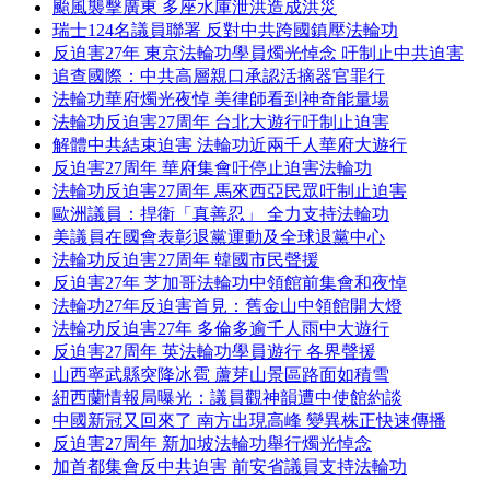
颱風襲擊廣東 多座水庫泄洪造成洪災
瑞士124名議員聯署 反對中共跨國鎮壓法輪功
反迫害27年 東京法輪功學員燭光悼念 吁制止中共迫害
追查國際：中共高層親口承認活摘器官罪行
法輪功華府燭光夜悼 美律師看到神奇能量場
法輪功反迫害27周年 台北大遊行吁制止迫害
解體中共結束迫害 法輪功近兩千人華府大遊行
反迫害27周年 華府集會吁停止迫害法輪功
法輪功反迫害27周年 馬來西亞民眾吁制止迫害
歐洲議員：捍衛「真善忍」 全力支持法輪功
美議員在國會表彰退黨運動及全球退黨中心
法輪功反迫害27周年 韓國市民聲援
反迫害27年 芝加哥法輪功中領館前集會和夜悼
法輪功27年反迫害首見：舊金山中領館開大燈
法輪功反迫害27年 多倫多逾千人雨中大遊行
反迫害27周年 英法輪功學員遊行 各界聲援
山西寧武縣突降冰雹 蘆芽山景區路面如積雪
紐西蘭情報局曝光：議員觀神韻遭中使館約談
中國新冠又回來了 南方出現高峰 變異株正快速傳播
反迫害27周年 新加坡法輪功舉行燭光悼念
加首都集會反中共迫害 前安省議員支持法輪功