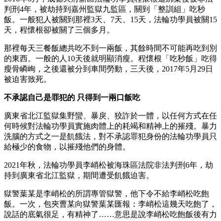
判刑4年，被劫持到嘉州監獄九監區，關到「整訓組」吃秒
飯。一般犯人被關到那裡3天、7天、15天，法輪功學員被關15
天，程懷根卻被關了三個多月。
那裡每天三餐飯總共吃不到一兩飯，其餘時間不可能再吃到別
的東西。一般的人10天後就明顯消瘦。程懷根「吃秒飯」吃得
瘦骨嶙峋，之後還被分到車間勞動，三天後，2017年5月29日
被迫害致死。
不承認自己是罪犯的 只得到一兩口飯吃
廣東省北江監獄集野蠻、暴戾、狡詐於一體，以任何方式在任
何時候對法輪功學員實施肉體上的耗竭和精神上的摧殘。暴力
洗腦的方式之一是飢餓法，對不承認罪犯身份的法輪功學員只
給極少的食物，以摧殘他們的身體。
2021年秋，法輪功學員李峭松被海珠區法院非法判刑6年，劫
持到廣東省北江監獄，期間遭受飢餓迫害。
獄警葉某是李峭松的所謂專管獄警，他下令不給李峭松吃飽
飯。一次，包夾曹某向獄警葉某匯報：李峭松這幾天吃飽了，
說話的底氣很足，有精神了……意思是說李峭松吃飽飯後有力