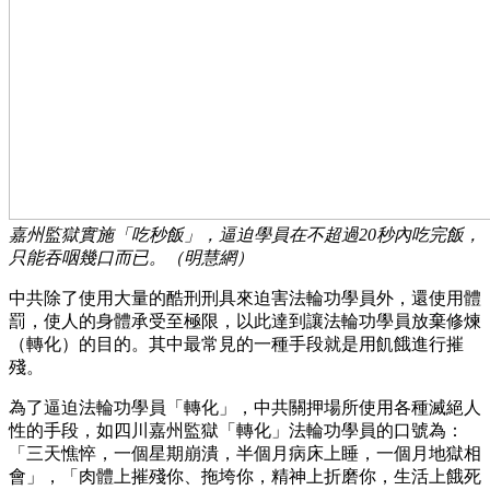
嘉州監獄實施「吃秒飯」，逼迫學員在不超過20秒內吃完飯，
只能吞咽幾口而已。（明慧網）
中共除了使用大量的酷刑刑具來迫害法輪功學員外，還使用體
罰，使人的身體承受至極限，以此達到讓法輪功學員放棄修煉
（轉化）的目的。其中最常見的一種手段就是用飢餓進行摧
殘。
為了逼迫法輪功學員「轉化」，中共關押場所使用各種滅絕人
性的手段，如四川嘉州監獄「轉化」法輪功學員的口號為：
「三天憔悴，一個星期崩潰，半個月病床上睡，一個月地獄相
會」，「肉體上摧殘你、拖垮你，精神上折磨你，生活上餓死