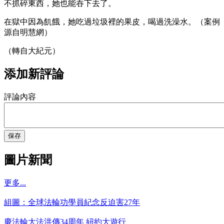
不抓碎東西，她也能吞下去了。
在獄中因為飢餓，她吃過垃圾裡的果皮，喝過洗澡水。（案例
源自明慧網）
（轉自大紀元）
添加新評論
評論內容
保存
圖片新聞
更多...
組圖：全球法輪功學員紀念反迫害27年
慶法輪大法洪傳34周年 紐約大遊行