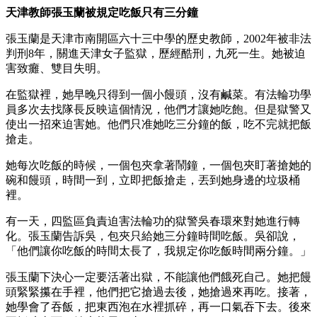
天津教師張玉蘭被規定吃飯只有三分鐘
張玉蘭是天津市南開區六十三中學的歷史教師，2002年被非法
判刑8年，關進天津女子監獄，歷經酷刑，九死一生。她被迫
害致癱、雙目失明。
在監獄裡，她早晚只得到一個小饅頭，沒有鹹菜。有法輪功學
員多次去找隊長反映這個情況，他們才讓她吃飽。但是獄警又
使出一招來迫害她。他們只准她吃三分鐘的飯，吃不完就把飯
搶走。
她每次吃飯的時候，一個包夾拿著鬧鐘，一個包夾盯著搶她的
碗和饅頭，時間一到，立即把飯搶走，丟到她身邊的垃圾桶
裡。
有一天，四監區負責迫害法輪功的獄警吳春環來對她進行轉
化。張玉蘭告訴吳，包夾只給她三分鐘時間吃飯。吳卻說，
「他們讓你吃飯的時間太長了，我規定你吃飯時間兩分鐘。」
張玉蘭下決心一定要活著出獄，不能讓他們餓死自己。她把饅
頭緊緊攥在手裡，他們把它搶過去後，她搶過來再吃。接著，
她學會了吞飯，把東西泡在水裡抓碎，再一口氣吞下去。後來