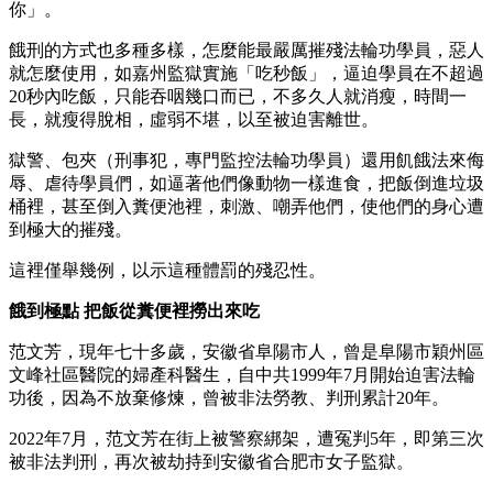
你」。
餓刑的方式也多種多樣，怎麼能最嚴厲摧殘法輪功學員，惡人
就怎麼使用，如嘉州監獄實施「吃秒飯」，逼迫學員在不超過
20秒內吃飯，只能吞咽幾口而已，不多久人就消瘦，時間一
長，就瘦得脫相，虛弱不堪，以至被迫害離世。
獄警、包夾（刑事犯，專門監控法輪功學員）還用飢餓法來侮
辱、虐待學員們，如逼著他們像動物一樣進食，把飯倒進垃圾
桶裡，甚至倒入糞便池裡，刺激、嘲弄他們，使他們的身心遭
到極大的摧殘。
這裡僅舉幾例，以示這種體罰的殘忍性。
餓到極點 把飯從糞便裡撈出來吃
范文芳，現年七十多歲，安徽省阜陽市人，曾是阜陽市穎州區
文峰社區醫院的婦產科醫生，自中共1999年7月開始迫害法輪
功後，因為不放棄修煉，曾被非法勞教、判刑累計20年。
2022年7月，范文芳在街上被警察綁架，遭冤判5年，即第三次
被非法判刑，再次被劫持到安徽省合肥市女子監獄。