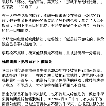
氣駁斥「轉化」他的言論。葉某說：「那就不給他吃飽嘛。」
曹某說：「知道了。」
有一天中午吃飯的時候，李峭松取來飯後在等待下令吃的時
候，包夾曹某把李峭松的飯盤給了另外的包夾，拿走了大部分
飯菜，只剩下兩三口給他吃。有時早餐完全不給他吃，有時只
給他一口麵條吃。
李峭松向獄警反映此情況，獄警說：「飯是給罪犯吃的，你承
認自己是罪犯就給你。」
李峭松不屈服，後來他餓得走不穩路，且被折磨得十分瘦弱。
極度飢餓下把饅頭吞下 被噎死
陝西銅川市法輪功學員牛學東2020年前後被關押到渭南監獄。
他因拒絕「轉化」，在數九寒天被拖到雪地裡，遭重刑犯王凱
棍棒暴打一百多下。他當時只穿了件單薄的秋衣，此後就失去
了意識，不認識人，大小便拉在褲子裡而也不自知。
監舍的號長不給牛學東飯吃，也不許別人給他吃的，致使牛學
東長時間處於飢餓狀態中。2022年2月26日中午，有人給了他
兩個熱饅頭，已被迫害得神志不清的牛學東，在極度飢餓的狀