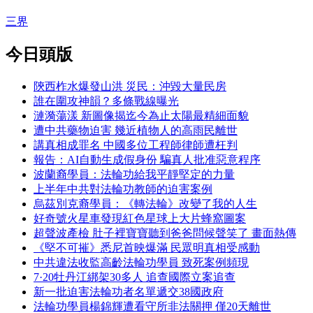
三界
今日頭版
陝西柞水爆發山洪 災民：沖毀大量民房
誰在圍攻神韻？多條戰線曝光
漣漪蕩漾 新圖像揭迄今為止太陽最精細面貌
遭中共藥物迫害 幾近植物人的高雨民離世
講真相成罪名 中國多位工程師律師遭枉判
報告：AI自動生成假身份 騙真人批准惡意程序
波蘭裔學員：法輪功給我平靜堅定的力量
上半年中共對法輪功教師的迫害案例
烏茲別克裔學員：《轉法輪》改變了我的人生
好奇號火星車發現紅色星球上大片蜂窩圖案
超聲波產檢 肚子裡寶寶聽到爸爸問候聲笑了 畫面熱傳
《堅不可摧》悉尼首映爆滿 民眾明真相受感動
中共違法收監高齡法輪功學員 致死案例頻現
7·20牡丹江綁架30多人 追查國際立案追查
新一批迫害法輪功者名單遞交38國政府
法輪功學員楊錦輝遭看守所非法關押 僅20天離世