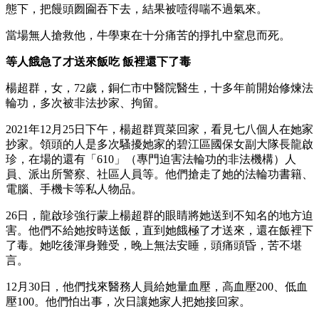
態下，把饅頭囫圇吞下去，結果被噎得喘不過氣來。
當場無人搶救他，牛學東在十分痛苦的掙扎中窒息而死。
等人餓急了才送來飯吃 飯裡還下了毒
楊超群，女，72歲，銅仁市中醫院醫生，十多年前開始修煉法
輪功，多次被非法抄家、拘留。
2021年12月25日下午，楊超群買菜回家，看見七八個人在她家
抄家。領頭的人是多次騷擾她家的碧江區國保女副大隊長龍啟
珍，在場的還有「610」（專門迫害法輪功的非法機構）人
員、派出所警察、社區人員等。他們搶走了她的法輪功書籍、
電腦、手機卡等私人物品。
26日，龍啟珍強行蒙上楊超群的眼睛將她送到不知名的地方迫
害。他們不給她按時送飯，直到她餓極了才送來，還在飯裡下
了毒。她吃後渾身難受，晚上無法安睡，頭痛頭昏，苦不堪
言。
12月30日，他們找來醫務人員給她量血壓，高血壓200、低血
壓100。他們怕出事，次日讓她家人把她接回家。