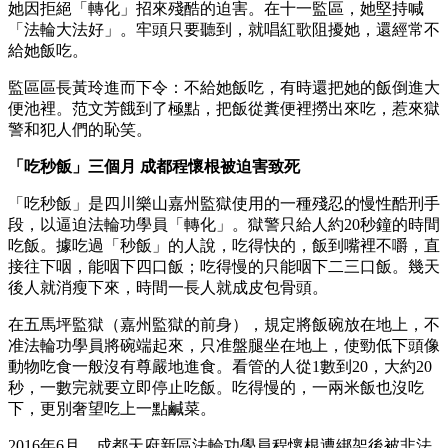
她因拒絕「轉化」招來殘酷的迫害。在十一監區，她堅持喊
「法輪大法好」。牢頭只要聽到，就唱紅歌阻擾她，還經常不
給她飯吃。
監區區長黃玲進而下令：不給她飯吃，有時還把她的飯倒進大
便池裡。范文芳餓到了極點，把飯從糞便裡撈出來吃，惹來獄
警和犯人們的恥笑。
「吃秒飯」三個月 成都程懷根被迫害致死
「吃秒飯」是四川樂山嘉州監獄使用的一種殘忍的慢性酷刑手
段，以逼迫法輪功學員「轉化」。獄警只給人約20秒鐘的時間
吃飯。據吃過「秒飯」的人說，吃得快的，飯到嘴裡不嚼，直
接往下咽，能咽下四口飯；吃得慢的只能咽下二三口飯。幾天
後人就消瘦下來，時間一長人就成皮包骨頭。
在五馬坪監獄（嘉州監獄的前身），規定將飯碗放在地上，不
准法輪功學員將碗端起來，只准盤腿坐在地上，使勁低下頭像
動物吃食一般沒有尊嚴地進食。看管的人從1數到20，大約20
秒，一數完就要立即停止吃飯。吃得慢的，一兩米飯也沒吃
下，更別奢望吃上一點鹹菜。
2016年6月，成都天府新區法輪功學員程懷根遭綁架後被非法