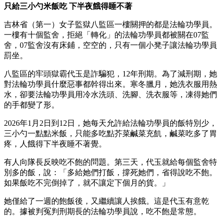
只給三小勺米飯吃 下半夜餓得睡不著
吉林省（第一）女子監獄八監區一樓關押的都是法輪功學員。
一樓有十個監舍，拒絕「轉化」的法輪功學員都被關在07監
舍，07監舍沒有床鋪，空空的，只有一個小凳子讓法輪功學員
罰坐。
八監區的牢頭獄霸代玉是詐騙犯，12年刑期。為了減刑期，她
對法輪功學員什麼惡事都幹得出來。寒冬臘月，她洗衣服用熱
水，卻要法輪功學員用冷水洗頭、洗腳、洗衣服等，凍得她們
的手都變了形。
2026年1月2日到12日，她每天允許給法輪功學員的飯特別少，
三小勺一點點米飯，只能多吃點芥菜鹹菜充飢，鹹菜吃多了胃
疼，人餓得下半夜睡不著覺。
有人向隊長反映吃不飽的問題。第三天，代玉就給每個監舍特
別多的飯，說：「多給她們打飯，撐死她們，省得說吃不飽。
如果飯吃不完倒掉了，就不讓定下個月的貨。」
她僅給了一週的飽飯後，又繼續讓人挨餓。這是代玉有意乾
的。據被判冤判刑期長的法輪功學員說，吃不飽是常態。