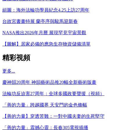
組圖：海外法輪功學員紀念4.25上訪27周年
台故宮書畫特展 蘭亭序與駿馬迎新春
NASA推出2026年月曆 展現罕見宇宙景觀
【圖解】居家必備的應急生存物資儲備清單
精彩視頻
更多...
慶神韻20周年 神韻藝術品推20幅全新藝術版畫
法輪功反迫害27周年：全球多國政要聲援（視頻）
「善的力量」跨越國界 天安門的金色條幅
【善的力量】穿透苦難：一對中國夫妻的生死堅守
「善的力量」震撼心靈：長春305電視插播